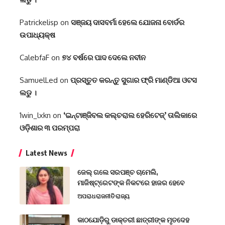
Patrickelisp
on
ସଞ୍ଜୟ ଦାସବର୍ମା ହେଲେ ଯୋଜନା ବୋର୍ଡର
ଉପାଧ୍ୟକ୍ଷ
CalebfaF
on
୭୪ ବର୍ଷରେ ପାଦ ଦେଲେ ନବୀନ
SamuelLed
on
ପ୍ରସ୍ତୁତ କରନ୍ତୁ ସୁଗାର ଫ୍ରି ମାଣ୍ଡିଆ ଓଟସ
ଲଡୁ ।
1win_lxkn
on
‘ଇନ୍‌ଟାଞ୍ଜିବଲ କଲ୍‌ଚରାଲ ହେରିଟେଜ୍‌’ ତାଲିକାରେ
ଓଡ଼ିଶାର ୩ ପରମ୍ପରା
Latest News
ଜେଲ୍ ଗଲେ ସରପଞ୍ଚ ଚାମେଲି,
ମାଜିଷ୍ଟ୍ରେଟଙ୍କ ନିକଟରେ ହାଜର ହେବେ
ଅପରାଧ
ରାଜନୀତି
ରାଜ୍ୟ
କାଠଯୋଡ଼ିରୁ ଡାକ୍ତରୀ ଛାତ୍ରୀଙ୍କ ମୃତଦେହ