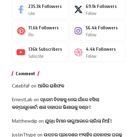
235.3k
Followers
69.1k
Followers
Like
Follow
11.6k
Followers
56.4k
Followers
Pin
Follow
136k
Subscribers
4.4k
Followers
Subscribe
Follow
Comment
CalebfaF
on
ଆଜିର ରାଶିଫଳ
ErnestLab
on
ପ୍ରେମ ବିବାହକୁ ନେଇ ଗାଁରେ ବସିଲା
କଙ୍ଗାରୁକୋର୍ଟ: ଶଳା ବାହାଘର ଭିଣାଇକୁ ଦଣ୍ଡ !
Matthewdip
on
ଯୁଦ୍ଧ ବିମାନ ଜାଗୁଆରରେ ଲାଗିଲା ନିଆଁ !
JustinThype
on
ଉତ୍ତର ପ୍ରଦେଶର ୧୨ସହିଦ ଯବାନଙ୍କ ଘରକୁ