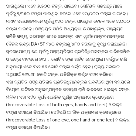
ପାଉଥିଲେ। ଏବେ ୭,୫୦୦ ଟଙ୍କା ପାଇବେ। ସେହିଭଳି ସରପଞ୍ଚମାନେ
ପୂର୍ବରୁ ୨,୩୫୦ ଟଙ୍କା ପାଉଥିବା ବେଳେ ଏବେ ୧୦,୦୦୦ ଟଙ୍କା ପାଇବେ।
ନାଏବ ସରପଞ୍ଚମାନେ ପୂର୍ବରୁ ୯୪୦ ଟଙ୍କା ପାଉଥିବା ବେଳେ ଏବେ ୪,୦୦୦
ଟଙ୍କା ପାଇବେ। ପଞ୍ଚାୟତ ସମିତି ଅଧ୍ୟକ୍ଷ, ଉପାଧ୍ୟକ୍ଷ, ପଞ୍ଚାୟତ
ସମିତି ସଭ୍ୟ, ସରପଞ୍ଚ ନାଏବ ସରପଞ୍ଚ ଏବଂ ୱାର୍ଡମେମ୍ବରମାନଙ୍କର
ଦୈନିକ ଭତ୍ତା DA+SF ୨୪୦ ଟଙ୍କାରୁ ୪୮୦ ଟଙ୍କାକୁ ବୃଦ୍ଧି କରାଯାଇଛି।
ସୂଚନାଯୋଗ୍ୟ ଯେ ପୂର୍ବରୁ ପଞ୍ଚାୟତିରାଜ ପ୍ରତିନିଧିମାନଙ୍କର ପାରିତୋଷିକ
ଓ ଭତ୍ତା ବାବଦରେ ୭୯.୮୮ କୋଟି ଟଙ୍କା ଖର୍ଚ୍ଚ ହୋଉଥିଲା। ବର୍ଦ୍ଧିତ ରାଶି
ଅନୁଯାୟୀ ଏବେ ୨୪୨.୫୬ କୋଟି ଟଙ୍କା ଖର୍ଚ୍ଚ ହେବ। ରାଜ୍ୟ ସରକାର
ଏଥିପାଇଁ ୧୬୨.୬୮ କୋଟି ଟଙ୍କା ଅତିରିକ୍ତ ଖର୍ଚ୍ଚ ବହନ କରିବେ।
ଏହା ବ୍ୟତିତ ପଞ୍ଚାୟତିରାଜ ପ୍ରତିନିଧିମାନଙ୍କର ପଦବୀରେ ଥିବା ସମୟରେ
ବିୟୋଗ ଘଟିଲେ ଅନୁକମ୍ପମୂଳକ ସହାୟତା ରାଶି ବାବଦରେ ୨ ଲକ୍ଷ ଟଙ୍କା
ମିଳିବ। ଏହା ସହିତ ଦୂର୍ଘଟଣାଜନିତ ପୂର୍ଣ୍ଣ ଅକ୍ଷମତା କ୍ଷେତ୍ରରେ
(Irrecoverable Loss of both eyes, hands and feet) ୨ ଲକ୍ଷ
ଟଙ୍କା ସହାୟତା ଦିଆଯିବ। ସେହିପରି ଆଂଶିକ ଅକ୍ଷମତା କ୍ଷେତ୍ରରେ
(Irrecoverable Loss of one eye, one hand or one leg) ୧ ଲକ୍ଷ
ଟଙ୍କା ସହାୟତା ଦିଆଯିବ।