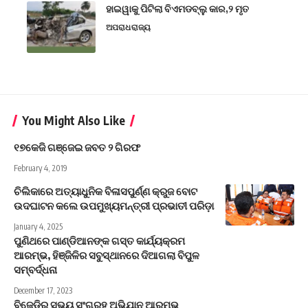
ହାଇୱାକୁ ପିଟିଲା ବିଏମଡବ୍ଲୁ କାର,୨ ମୃତ
ଅପରାଧ
ରାଜ୍ୟ
You Might Also Like
୧୭କେଜି ଗଞ୍ଜେଇ ଜବତ ୨ ଗିରଫ
February 4, 2019
ଚିଲିକାରେ ଅତ୍ୟାଧୁନିକ ବିଳାସପୁର୍ଣ୍ଣ କ୍ରୁଜ ବୋଟ
ଉଦଘାଟନ କଲେ ଉପମୁଖ୍ୟମନ୍ତ୍ରୀ ପ୍ରଭାତୀ ପରିଡ଼ା
January 4, 2025
ପୁଣିଥରେ ପାଣ୍ଡିଆନଙ୍କ ଗସ୍ତ କାର୍ଯ୍ୟକ୍ରମ
ଆରମ୍ଭ, ହିଞ୍ଜିଳିର ସବୁସ୍ଥାନରେ ଦିଆଗଲା ବିପୁଳ
ସମ୍ବର୍ଦ୍ଧନା
December 17, 2023
ବିଜେଡିର ସଭ୍ୟ ସଂଗ୍ରହ ଅଭିଯାନ ଆରମ୍ଭ