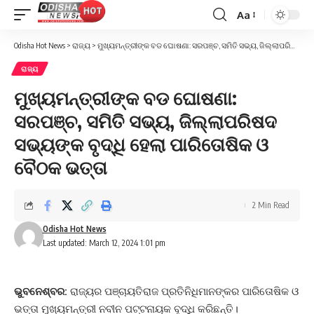
Aa
Font
Resizer
Odisha Hot News
>
ରାଜ୍ୟ
>
ମୁଖ୍ୟମନ୍ତ୍ରୀଙ୍କ ବଡ ଘୋଷଣା: ସରପଞ୍ଚ, ସମିତି ସଭ୍ୟ, ଜିଲ୍ଲାପରିଷଦ ସଭ୍ୟଙ୍କ ବୃଦ୍ଧି ହେଲା ପାରିତୋଷିକ ଓ ବୈଠକ ଭତ୍ତା
ରାଜ୍ୟ
ମୁଖ୍ୟମନ୍ତ୍ରୀଙ୍କ ବଡ ଘୋଷଣା:
ସରପଞ୍ଚ, ସମିତି ସଭ୍ୟ, ଜିଲ୍ଲାପରିଷଦ
ସଭ୍ୟଙ୍କ ବୃଦ୍ଧି ହେଲା ପାରିତୋଷିକ ଓ
ବୈଠକ ଭତ୍ତା
2 Min Read
Odisha Hot News
Last updated: March 12, 2024 1:01 pm
ଭୁବନେଶ୍ବର:
ରାଜ୍ୟର ପଞ୍ଚାୟତିରାଜ ପ୍ରତିନିଧିମାନଙ୍କର ପାରିତୋଷିକ ଓ
ଭତ୍ତା ମୁଖ୍ୟମନ୍ତ୍ରୀ ନବୀନ ପଟ୍ଟନାୟକ ବୃଦ୍ଧି କରିଛନ୍ତି।