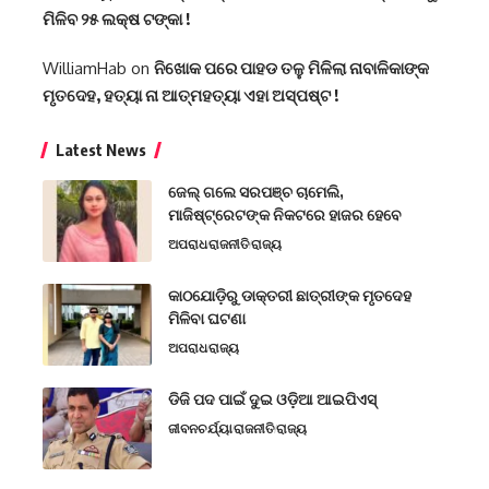
ମିଳିବ ୨୫ ଲକ୍ଷ ଟଙ୍କା !
WilliamHab
on
ନିଖୋକ ପରେ ପାହଡ ତଳୁ ମିଳିଲା ନାବାଳିକାଙ୍କ
ମୃତଦେହ, ହତ୍ୟା ନା ଆତ୍ମହତ୍ୟା ଏହା ଅସ୍ପଷ୍ଟ !
Latest News
ଜେଲ୍ ଗଲେ ସରପଞ୍ଚ ଚାମେଲି,
ମାଜିଷ୍ଟ୍ରେଟଙ୍କ ନିକଟରେ ହାଜର ହେବେ
ଅପରାଧ
ରାଜନୀତି
ରାଜ୍ୟ
କାଠଯୋଡ଼ିରୁ ଡାକ୍ତରୀ ଛାତ୍ରୀଙ୍କ ମୃତଦେହ
ମିଳିବା ଘଟଣା
ଅପରାଧ
ରାଜ୍ୟ
ଡିଜି ପଦ ପାଇଁ ଦୁଇ ଓଡ଼ିଆ ଆଇପିଏସ୍
ଜୀବନଚର୍ଯ୍ୟା
ରାଜନୀତି
ରାଜ୍ୟ