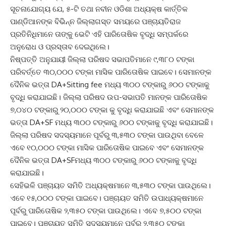
ସୂଚନାଯୋଗ୍ୟ ଯେ, ୫-ଟି ତଥା ନବୀନ ଓଡିଶା ଅଧ୍ୟକ୍ଷ କାର୍ତ୍ତିକ
ପାଣ୍ଡିଆନଙ୍କ ବିଭିନ୍ନ ଜିଲ୍ଲାଗସ୍ତ ସମୟରେ ପଞ୍ଚାୟତିରାଜ
ପ୍ରତିନିଧିମାନେ ତାଙ୍କୁ ଭେଟି ଏହି ପାରିତୋଷିକ ବୃଦ୍ଧି ସମ୍ପର୍କରେ
ଅନୁରୋଧ ଓ ପ୍ରସ୍ତାବ ଦେଇଥିଲେ।
ନିଷ୍ପତ୍ତି ଅନୁଯାୟୀ ଜିଲ୍ଲା ପରିଷଦ ସଭାପତିମାନେ ୯,୩୮୦ ଟଙ୍କା
ପରିବର୍ତ୍ତେ ୩୦,୦୦୦ ଟଙ୍କା ମାସିକ ପାରିତୋଷିକ ପାଇବେ। ସେମାନଙ୍କ
ଦୈନିକ ଭତ୍ତା DA+Sitting fee ମଧ୍ୟ ୩୦୦ ଟଙ୍କାରୁ ୬୦୦ ଟଙ୍କାକୁ
ବୃଦ୍ଧି କରାଯାଇଛି। ଜିଲ୍ଲା ପରିଷଦ ଉପ-ସଭାପତି ମାନଙ୍କ ପାରିତୋଷିକ
୭,୦୪୦ ଟଙ୍କାରୁ ୨୦,୦୦୦ ଟଙ୍କା କୁ ବୃଦ୍ଧି କରାଯାଇଛି ଏବଂ ସେମାନଙ୍କ
ଭତ୍ତା DA+SF ମଧ୍ୟ ୩୦୦ ଟଙ୍କାରୁ ୬୦୦ ଟଙ୍କାକୁ ବୃଦ୍ଧି କରାଯାଇଛି।
ଜିଲ୍ଲା ପରିଷଦ ସଦସ୍ୟମାନେ ପୂର୍ବରୁ ୩,୫୩୦ ଟଙ୍କା ପାଉଥିବା ବେଳେ
ଏବେ ୧୦,୦୦୦ ଟଙ୍କା ମାସିକ ପାରିତୋଷିକ ପାଇବେ ଏବଂ ସେମାନଙ୍କ
ଦୈନିକ ଭତ୍ତା DA+SFମଧ୍ୟ ୩୦୦ ଟଙ୍କାରୁ ୬୦୦ ଟଙ୍କାକୁ ବୃଦ୍ଧି
କରାଯାଇଛି।
ସେହିଭଳି ପଞ୍ଚାୟତ ସମିତି ଅଧ୍ୟକ୍ଷମାନେ ୩,୫୩୦ ଟଙ୍କା ପାଉଥିଲେ।
ଏବେ ୧୫,୦୦୦ ଟଙ୍କା ପାଇବେ। ପଞ୍ଚାୟତ ସମିତି ଉପାଧ୍ୟକ୍ଷମାନେ
ପୂର୍ବରୁ ପାରିତୋଷିକ ୨,୩୫୦ ଟଙ୍କା ପାଉଥିଲେ। ଏବେ ୭,୫୦୦ ଟଙ୍କା
ପାଇବେ। ପଞ୍ଚାୟତ ସମିତି ସଦସ୍ୟମାନେ ପୂର୍ବରୁ ୨,୩୫୦ ଟଙ୍କା