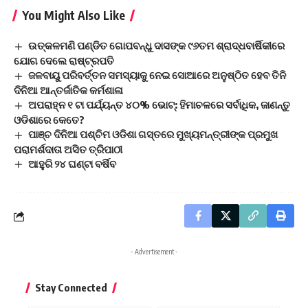
You Might Also Like
ଉତ୍କଳମଣି ପଣ୍ଡିତ ଗୋପବନ୍ଧୁ ଦାସଙ୍କ ୯୬ତମ ଶ୍ରାଦ୍ଧବାର୍ଷିକୀରେ
ଯୋଗ ଦେଲେ ରାଷ୍ଟ୍ରପତି
ଜଳବାୟୁ ପରିବର୍ତ୍ତନ ସମସ୍ୟାକୁ ନେଇ ସୋଆରେ ଅନୁଷ୍ଠିତ ହେବ ତିନି
ଦିନିଆ ଆନ୍ତର୍ଜାତିକ କର୍ମଶାଳା
ଅପରାହ୍ନ ୧ ଟା ପର୍ଯ୍ୟନ୍ତ ୪୦% ଭୋଟ୍: ହିମାଚଳରେ ସର୍ବାଧିକ, ଜାଣନ୍ତୁ
ଓଡିଶାରେ କେତେ?
ପାଞ୍ଚ ଦିନିଆ ପଶ୍ଚିମ ଓଡିଶା ଗସ୍ତରେ ମୁଖ୍ୟମନ୍ତ୍ରୀଙ୍କ ପ୍ରମୁଖ
ପରାମର୍ଶଦାତା ଅସିତ ତ୍ରିପାଠୀ
ଆହୁରି ୨୪ ଘଣ୍ଟା ବର୍ଷିବ
- Advertisement -
Stay Connected