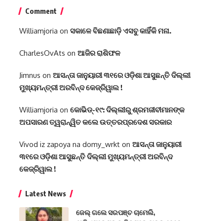
Comment
Williamjoria
on
ସକାଳେ ବିଛଣାଛାଡ଼ି ଏସବୁ କାହିଁକି ମନା.
CharlesOvAts
on
ଆଜିର ରାଶିଫଳ
Jimnus
on
ଆସନ୍ତା ଜାନୁୟାରୀ ୩୧ରେ ଓଡ଼ିଶା ଆସୁଛନ୍ତି ଦିଲ୍ଲୀ
ମୁଖ୍ୟମନ୍ତ୍ରୀ ଅରବିନ୍ଦ କେଜ୍ରିୱାଲ !
Williamjoria
on
କୋଭିଡ୍-୧୯: ଦିଲ୍ଲୀରୁ ଶ୍ରମଜୀବୀମାନଙ୍କ
ଅପସାରଣ ତ୍ୱରାନ୍ୱିତ କଲେ ଉତ୍ତରପ୍ରଦେଶ ସରକାର
Vivod iz zapoya na domy_wrkt
on
ଆସନ୍ତା ଜାନୁୟାରୀ
୩୧ରେ ଓଡ଼ିଶା ଆସୁଛନ୍ତି ଦିଲ୍ଲୀ ମୁଖ୍ୟମନ୍ତ୍ରୀ ଅରବିନ୍ଦ
କେଜ୍ରିୱାଲ !
Latest News
ଜେଲ୍ ଗଲେ ସରପଞ୍ଚ ଚାମେଲି,