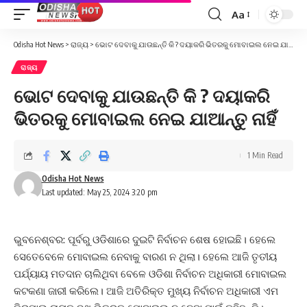
Aa
Font
Resizer
Odisha Hot News
>
ରାଜ୍ୟ
>
ଭୋଟ ଦେବାକୁ ଯାଉଛନ୍ତି କି ? ଦୟାକରି ଭିତରକୁ ମୋବାଇଲ ନେଇ ଯାଆନ୍ତୁ ନାହିଁ
ରାଜ୍ୟ
ଭୋଟ ଦେବାକୁ ଯାଉଛନ୍ତି କି ? ଦୟାକରି
ଭିତରକୁ ମୋବାଇଲ ନେଇ ଯାଆନ୍ତୁ ନାହିଁ
1 Min Read
Odisha Hot News
Last updated: May 25, 2024 3:20 pm
ଭୁବନେଶ୍ବର: ପୂର୍ବରୁ ଓଡିଶାରେ ଦୁଇଟି ନିର୍ବାଚନ ଶେଷ ହୋଇଛି। ହେଲେ
ସେତେବେଳେ ମୋବାଇଲ ନେବାକୁ ବାରଣ ନ ଥିଲା। ହେଲେ ଆଜି ତୃତୀୟ
ପର୍ଯ୍ୟାୟ ମତଦାନ ଚାଲିଥିବା ବେଳେ ଓଡିଶା ନିର୍ବାଚନ ଅଧିକାରୀ ମୋବାଇଲ
କଟକଣା ଜାରୀ କରିଲେ। ଆଜି ଅତିରିକ୍ତ ମୁଖ୍ୟ ନିର୍ବାଚନ ଅଧିକାରୀ ଏମ