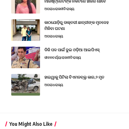
ମାଜିଷ୍ଟ୍ରେଟଙ୍କ ନିକଟରେ ହାଜର ହେବେ
ଅପରାଧ
ରାଜନୀତି
ରାଜ୍ୟ
କାଠଯୋଡ଼ିରୁ ଡାକ୍ତରୀ ଛାତ୍ରୀଙ୍କ ମୃତଦେହ
ମିଳିବା ଘଟଣା
ଅପରାଧ
ରାଜ୍ୟ
ଡିଜି ପଦ ପାଇଁ ଦୁଇ ଓଡ଼ିଆ ଆଇପିଏସ୍
ଜୀବନଚର୍ଯ୍ୟା
ରାଜନୀତି
ରାଜ୍ୟ
ହାଇୱାକୁ ପିଟିଲା ବିଏମଡବ୍ଲୁ କାର,୨ ମୃତ
ଅପରାଧ
ରାଜ୍ୟ
You Might Also Like