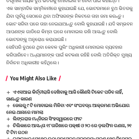
ତିରୂମାଲ ନାୟକ ବୁଥ ଭିତରକୁ ମୋବାଇଲ ନ ନେବା ପାଇଁ କହିଛନ୍ତି।
ଏକ ସାମ୍ବାଦିକ ସମ୍ମିଳନୀରେ କୁହାଯାଇଛି ଯେ, ଭୋଟରମାନେ ବୁଥ ଭିତରକୁ
ଯିବା ପୂର୍ବରୁ ସେଠାରେ ଥିବା ଅଫିସରଙ୍କ ନିକଟରେ ତାହା ଜମା କରନ୍ତୁ।
ଭୋଟ ସରିବା ପରେ ତାହା ନେଇଯାଆନ୍ତୁ ବୋଲି କୁହାଯାଇଛି। ଯଦି ସମ୍ଭବନ
ଆପଣଙ୍କ ଗାଡିରେ କିମ୍ବା ଘରେ ମୋବାଇଲ ରଖି ଆସନ୍ତୁ ବୋଲି
ଭୋଟରଙ୍କୁ ଅନୁରୋଧ କରାଯାଇଛି।
ସେହିପରି ବୁଥରେ ଥିବା କେବଳ ପୁଲିଂ ଅଧିକାରୀ ମୋବାଇଲ ବ୍ୟବହାର
କରିପାରିବେ। ଅନ୍ୟମାନଙ୍କ ପାଇଁ କଟକଣା ରହିଛି ବୋଲି ଅତିରିକ୍ତ ମୁଖ୍ୟ
ନିର୍ବାଚନ ଅଧିକାରୀହ କହିଥିଲେ।
You Might Also Like
ଏଏସଆଇ କିର୍ତ୍ତୀରାଜି ଦେଖିବାକୁ ଆଜି କୌଣସି ଟିକେଟ ପଡିବ ନାହିଁ,
ଜାଣନ୍ତୁ କାରଣ
ଜେଲରୁ ୯ ଟି ମୋବାଇଲ ମିଳିବା ଏବଂ ସଂଘବଦ୍ଧ ଆକ୍ରମଣ ଅଭିଯୋଗ
ନେଇ ଥାନାରେ ମାମଲା
ଲିଙ୍ଗରାଜ ମନ୍ଦିରର ସିଂହଦ୍ୱାରରେ ଫାଟ
ଚିଲିକାରେ ଆସନ୍ତା ୧୮ତାରିଖରେ ପକ୍ଷୀ ଓ ୨୦ ରେ ଡ଼ଲଫିନ ଗଣନା, ୨୧
ଟି ଟିମ ଗଠନ
ଗଙ୍ଗାଧର ମେହେର ଉଠା ଜଳସେଚନ ପ୍ରକଳ୍ପ: ପୂରଣ ହେବ ବିଜେପୁର