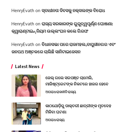
HenryEvath
on
ସ୍ବାଧୀନତା ଦିବସକୁ ନକ୍ସଲଙ୍କ ବିରୋଧ
HenryEvath
on
ରାଜ୍ୟ ସରକାରଙ୍କ ଗୁରୁତ୍ୱପୂର୍ଣ୍ଣ ଘୋଷଣା:
କ୍ୱାରାଣ୍ଟାଇନ୍‌ ନିୟମ ଉଲ୍ଲଂଘନ କଲେ ଗିରଫ
HenryEvath
on
ବିଧାନସଭା ପରେ ରାଜମହଲ,ବାପୁଜୀନଗର ଏବଂ
ଜନପଥ ଅଞ୍ଚଳରେ ଚାଲିଛି ସାନିଟାଇଜେସନ
Latest News
ଜେଲ୍ ଗଲେ ସରପଞ୍ଚ ଚାମେଲି,
ମାଜିଷ୍ଟ୍ରେଟଙ୍କ ନିକଟରେ ହାଜର ହେବେ
ଅପରାଧ
ରାଜନୀତି
ରାଜ୍ୟ
କାଠଯୋଡ଼ିରୁ ଡାକ୍ତରୀ ଛାତ୍ରୀଙ୍କ ମୃତଦେହ
ମିଳିବା ଘଟଣା
ଅପରାଧ
ରାଜ୍ୟ