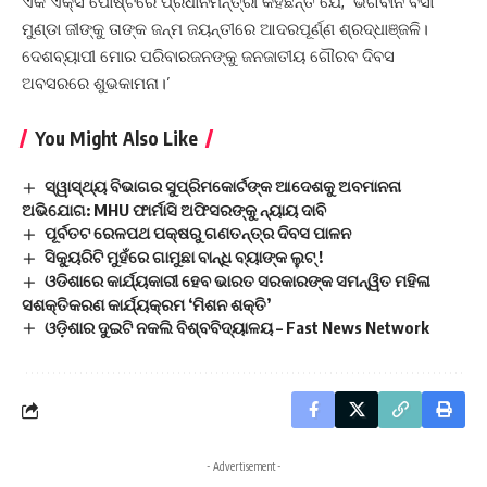
ଏକ ଏକ୍ସ ପୋଷ୍ଟରେ ପ୍ରଧାନମନ୍ତ୍ରୀ କହିଛନ୍ତି ଯେ, ‘ଭଗବାନ ବିର୍ସା
ମୁଣ୍ଡା ଜୀଙ୍କୁ ତାଙ୍କ ଜନ୍ମ ଜୟନ୍ତୀରେ ଆଦରପୂର୍ଣ୍ଣ ଶ୍ରଦ୍ଧାଞ୍ଜଳି।
ଦେଶବ୍ୟାପୀ ମୋର ପରିବାରଜନଙ୍କୁ ଜନଜାତୀୟ ଗୌରବ ଦିବସ
ଅବସରରେ ଶୁଭକାମନା।’
You Might Also Like
ସ୍ୱାସ୍ଥ୍ୟ ବିଭାଗର ସୁପ୍ରିମକୋର୍ଟଙ୍କ ଆଦେଶକୁ ଅବମାନନା
ଅଭିଯୋଗ: MHU ଫାର୍ମାସି ଅଫିସରଙ୍କୁ ନ୍ୟାୟ ଦାବି
ପୂର୍ବତଟ ରେଳପଥ ପକ୍ଷରୁ ଗଣତନ୍ତ୍ର ଦିବସ ପାଳନ
ସିକ୍ୟୁରିଟି ମୁହଁରେ ଗାମୁଛା ବାନ୍ଧି ବ୍ୟାଙ୍କ ଲୁଟ୍ !
ଓଡିଶାରେ କାର୍ଯ୍ୟକାରୀ ହେବ ଭାରତ ସରକାରଙ୍କ ସମନ୍ୱିତ ମହିଳା
ସଶକ୍ତିକରଣ କାର୍ଯ୍ୟକ୍ରମ ‘ମିଶନ ଶକ୍ତି’
ଓଡ଼ିଶାର ଦୁଇଟି ନକଲି ବିଶ୍ବବିଦ୍ୟାଳୟ – Fast News Network
- Advertisement -