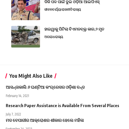
ଡିଜି ପଦ ପାଇଁ ଦୁଇ ଓଡ଼ିଆ ଆଇପିଏସ୍
ଜୀବନଚର୍ଯ୍ୟା
ରାଜନୀତି
ରାଜ୍ୟ
ହାଇୱାକୁ ପିଟିଲା ବିଏମଡବ୍ଲୁ କାର,୨ ମୃତ
ଅପରାଧ
ରାଜ୍ୟ
You Might Also Like
ଆସନ୍ତାକାଲି ୬ ଘଣ୍ଟିଆ କଂଗ୍ରେସର ଓଡ଼ିଶା ବନ୍ଦ
February 14, 2021
Research Paper Assistance is Available From Several Places
July 7, 2022
ମଦ ବେପାରୀର ଆକ୍ରୋଶର ଶୀକାର ହେଲେ ମହିଳା
September 24, 2023