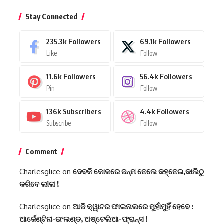
Stay Connected
235.3k
Followers
69.1k
Followers
Like
Follow
11.6k
Followers
56.4k
Followers
Pin
Follow
136k
Subscribers
4.4k
Followers
Subscribe
Follow
Comment
Charlesglice
on
ଦେବକି କୋଳରେ ଜନ୍ମ ନେଲେ କହ୍ନେଇ,କାଲିଠୁ
କରିବେ ଲୀଳା !
Charlesglice
on
ଆଜି କ୍ୱାଟର ଫାଇନାଲରେ ମୁହାଁମୁହିଁ ହେବେ :
ଆର୍ଜେଣ୍ଟିନା-ଇଂଲଣ୍ଡ, ଅଷ୍ଟେଲିଆ-ଫ୍ରାନ୍ସ !