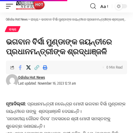
Aa
Font
Resizer
Odisha Hot News
>
ରାଜ୍ୟ
>
ଭଗବାନ ବିର୍ସା ମୁଣ୍ଡାଙ୍କ ଜୟନ୍ତୀରେ ପ୍ରଧାନମନ୍ତ୍ରୀଙ୍କ ଶ୍ରଦ୍ଧାଞ୍ଜଳି
ରାଜ୍ୟ
ଭଗବାନ ବିର୍ସା ମୁଣ୍ଡାଙ୍କ ଜୟନ୍ତୀରେ
ପ୍ରଧାନମନ୍ତ୍ରୀଙ୍କ ଶ୍ରଦ୍ଧାଞ୍ଜଳି
0 Min Read
Odisha Hot News
Last updated: November 16, 2023 12:51 am
ନୂଆଦିଲ୍ଲୀ:
ପ୍ରଧାନମନ୍ତ୍ରୀ ନରେନ୍ଦ୍ର ମୋଦୀ ଭଗବାନ ବିର୍ସା ମୁଣ୍ଡାଙ୍କ
ଜୟନ୍ତୀରେ ତାଙ୍କୁ ଶ୍ରଦ୍ଧାଞ୍ଜଳି ଦେଇଛନ୍ତି।
‘ଜନଜାତୀୟ ଗୌରବ ଦିବସ’ ଅବସରରେ ଶ୍ରୀ ମୋଦୀ ସମସ୍ତଙ୍କୁ
ଶୁଭେଚ୍ଛା ଜଣାଇଛନ୍ତି।