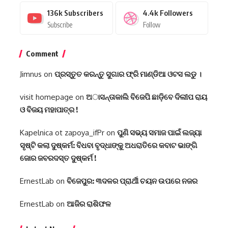
136k
Subscribers
4.4k
Followers
Subscribe
Follow
Comment
Jimnus
on
ପ୍ରସ୍ତୁତ କରନ୍ତୁ ସୁଗାର ଫ୍ରି ମାଣ୍ଡିଆ ଓଟସ ଲଡୁ ।
visit homepage
on
ଅାସନ୍ତାକାଲି ବିଜେପି ଛାଡ଼ିବେ ଦିଲୀପ ରାୟ
ଓ ବିଜୟ ମହାପାତ୍ର !
Kapelnica ot zapoya_ifPr
on
ପୁଣି ସଭ୍ୟ ସମାଜ ପାଇଁ ଲଜ୍ୟା
ସୃଷ୍ଟି କଲା ଦୁଷ୍କର୍ମ: ବିଧବା ବୃଦ୍ଧାଙ୍କୁ ଅଧରାତିରେ କବାଟ ଭାଙ୍ଗି
ଜୋର ଜବରଦସ୍ତ ଦୁଷ୍କର୍ମ !
ErnestLab
on
ବିଜେପୁର: ୩ଦଳର ପ୍ରାର୍ଥୀ ଚୟନ ଉପରେ ନଜର
ErnestLab
on
ଆଜିର ରାଶିଫଳ