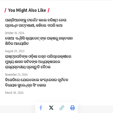
You Might Also Like
ପାଣ୍ଡିଆନଙ୍କୁ ଟାର୍ଗେଟ କଲେ ବରିଷ୍ଠ ନେତା
ପ୍ରସନ୍ନ ପାଟ୍ଟଶାଣୀ, କହିଲେ ଏପରି କଥା
October 16, 2024
ସୋଆ ଏନ୍‌ସିସି କ୍ୟାଡେଟ୍ ଙ୍କ ପକ୍ଷରୁ ରକ୍ତଦାନ
ଶିବିର ଆୟୋଜିତ
August 20, 2023
ରାଷ୍ଟ୍ରପତିଙ୍କ ଓଡ଼ିଶା ଗସ୍ତ ପରିପ୍ରେକ୍ଷୀରେ
ମୁଖ୍ୟ ଶାସନ ସଚିବଙ୍କ ଅଧ୍ୟକ୍ଷତାରେ
ରାଜ୍ୟସ୍ତରୀୟ ପ୍ରସ୍ତୁତି ବୈଠକ
November 23, 2024
ବିଜେଡିରେ ଯୋଗଦେଲେ କଂଗ୍ରେସର ପୂର୍ବତନ
ବିଧାୟକ ସୁରେନ୍ଦ୍ର ସିଂ ଭୋଇ
March 30, 2024