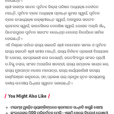
ହୋଇଛନ୍ତି।
ଶ୍ରୀ ଦାସଙ୍କ ସମେତ ପୂର୍ବତନ ଜିଲ୍ଲା ପରିଷଦ ଅଧ୍ୟକ୍ଷ ଦେବୀଦତ
ମହାନ୍ତି, ପୂର୍ବତନ ବ୍ଲକ ଅଧ୍ୟକ୍ଷ ପ୍ରସନ୍ନ କୁମାର ସ୍ୱାଇଁ, ପୂର୍ବତନ
ବ୍ଲକ ଉପାଧ୍ୟକ୍ଷ ଲକ୍ଷ୍ମୀକାନ୍ତ ସ୍ୱାଇଁ, ଅଳାସୁସଦା ସରପଂଚ
ଭ୍ରମବର ସ୍ୱାଇଁ, କାଉନସିଲର ଦେବାଶିଷ ସ୍ୱାଇଁ, ଗୋଲାବ ଅଲ୍ଲି ଖାଁନ୍‌,
ପିତେଇପୁରର ପୂର୍ବତନ ସରପଂଚ ନରେନ୍ଦ୍ର ବେହେରା ବିଜେପିରେ ସାମିଲ
ହୋଇଛନ୍ତି।
ଏହି ମିଶ୍ରଣ ପର୍ବରେ ରାଜ୍ୟ ସଭାପତି ଶ୍ରୀ ମନମୋହନ ସାମଲ ଓ ପୂର୍ବତନ
ରାଜ୍ୟ ସଭାପତି ଶ୍ରୀ ସମୀର ମହାନ୍ତି, ରାଜ୍ୟ ନିର୍ବାଚନ ପ୍ରଭାରୀ ବିଜୟପାଲ
ସିଂ ତୋମାର, ସହପ୍ରଭାରୀ ଲତା ଉସେଣ୍ଡି, ଜଗତସିଂହପୁର ସାଂସଦ ପ୍ରାର୍ଥୀ
ଡ.ବିଭୁ ତରାଇ, ସାଂସଦ ଅପରାଜିତା ଷଡଙ୍ଗୀ, ରାଜ୍ୟ ସମ୍ପାଦକ ସରୋଜ କର,
ରାଜ୍ୟ ମୁଖପାତ୍ର ମନୋଜ ମହାପାତ୍ର, ରାଜ୍ୟ କାର୍ଯ୍ୟକାରିଣୀ ସଦସ୍ୟ
ରଶ୍ମିରଞ୍ଜନ କାନୁନଗୋ, ଓମ୍ ପ୍ରକାଶ ରାୟ ପ୍ରମୁଖ ନୂତନ ସଦସ୍ୟଙ୍କୁ
ଦଳୀୟ ଉତରୀୟ ପିନ୍ଧାଇ ସ୍ୱାଗତ ଜଣାଇଛନ୍ତି।
You Might Also Like
ଟାଇମ୍ସ ୱାର୍ଲ୍ଡ ର‌୍ୟାଙ୍କିଙ୍ଗରେ କ୍ରମାଗତ ଉନ୍ନତି କରୁଛି ସୋଆ
କଂଗ୍ରେସର ପିସିସି ପରିବର୍ତ୍ତନ ମେଳି : ଏକାଠି ହେଲେ ବିରୋଧୀ ଗୋଷ୍ଠୀ