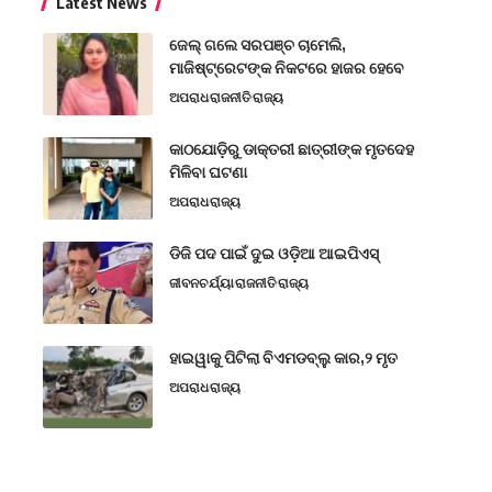
Latest News
ଜେଲ୍ ଗଲେ ସରପଞ୍ଚ ଚାମେଲି,
ମାଜିଷ୍ଟ୍ରେଟଙ୍କ ନିକଟରେ ହାଜର ହେବେ
ଅପରାଧ
ରାଜନୀତି
ରାଜ୍ୟ
କାଠଯୋଡ଼ିରୁ ଡାକ୍ତରୀ ଛାତ୍ରୀଙ୍କ ମୃତଦେହ
ମିଳିବା ଘଟଣା
ଅପରାଧ
ରାଜ୍ୟ
ଡିଜି ପଦ ପାଇଁ ଦୁଇ ଓଡ଼ିଆ ଆଇପିଏସ୍
ଜୀବନଚର୍ଯ୍ୟା
ରାଜନୀତି
ରାଜ୍ୟ
ହାଇୱାକୁ ପିଟିଲା ବିଏମଡବ୍ଲୁ କାର,୨ ମୃତ
ଅପରାଧ
ରାଜ୍ୟ