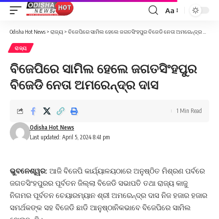
Aa
Font
Resizer
Odisha Hot News
>
ରାଜ୍ୟ
>
ବିଜେପିରେ ସାମିଲ ହେଲେ ଜଗତସିଂହପୁର ବିଜେଡି ନେତା ଅମରେନ୍ଦ୍ର ଦାସ
ରାଜ୍ୟ
ବିଜେପିରେ ସାମିଲ ହେଲେ ଜଗତସିଂହପୁର
ବିଜେଡି ନେତା ଅମରେନ୍ଦ୍ର ଦାସ
1 Min Read
Odisha Hot News
Last updated: April 5, 2024 8:41 pm
ଭୁବନେଶ୍ୱର:
ଆଜି ବିଜେପି କାର୍ଯ୍ୟାଳୟଠାରେ ଅନୁଷ୍ଠିତ ମିଶ୍ରଣ ପର୍ବରେ
ଜଗତସିଂହପୁରର ପୂର୍ବତନ ଜିଲ୍ଲା ବିଜେଡି ସଭାପତି ତଥା ରାଜ୍ୟ କାଜୁ
ନିଗମର ପୂର୍ବତନ ଚେୟାରମ୍ୟାନ ଶ୍ରୀ ଅମରେନ୍ଦ୍ର ଦାସ ନିଜ ହଜାର ହଜାର
ସମର୍ଥକଙ୍କ ସହ ବିଜେଡି ଛାଡି ଆନୁଷ୍ଠାନିକଭାବେ ବିଜେପିରେ ସାମିଲ