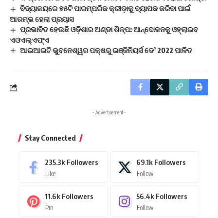
ବିଦ୍ୟାଳୟରେ ୭୫ଟି ପାରମ୍ପରିକ କ୍ରୀଡ଼ାକୁ ବ୍ୟାପକ କରିବା ପାଇଁ
ଆରମ୍ଭ ହେଲା ପ୍ରୟାସ
ପ୍ରଭାବିତ ହେଉଛି ଓଡ଼ିଶାର ଅଣ୍ଡା ଶିଳ୍ପ: ଆନ୍ଦୋଳନକୁ ଓହ୍ଲାଇବ
ଏଓଏଲ୍‌ଏଫ୍‌ଏ
ଆଇଆଇଟି ଭୁବନେଶ୍ୱର ପକ୍ଷରୁ ଇଞ୍ଜିନିୟର୍ସ ଡେ’ 2022 ପାଳିତ
- Advertisement -
Stay Connected
235.3k
Followers
69.1k
Followers
Like
Follow
11.6k
Followers
56.4k
Followers
Pin
Follow