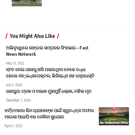
You Might Also Like
ଅଭିବୃଦ୍ଧିରେ ଜଙ୍ଗଲ ସମ୍ପଦର ସିଂହଭାଗ – Fast
News Network
May 13, 2022
ଲାଂଚ ନେଇ ଥାନାରୁ ଖସି ପଳାଉଥିବା ବେଳେ ବନ୍ଧା
ହେଲେ ସବ୍ ଇନ୍ସପେକ୍ଟର, ଭିଜିଲାନ୍ସ ସହ ଧସ୍ତାଧସ୍ତି
July 5, 2024
ରଣପୁର: ଟ୍ରକ ଓ ବାଇକ ମୁହାମୁହିଁ ଧକ୍କା, ମହିଳା ମୃତ
December 7, 2024
ବର୍ତ୍ତମାନର ଜିଓ ଗ୍ରାହକଙ୍କ ପାଇଁ ସ୍ୱତନ୍ତ୍ର ଅଫର:
ମାଗଣା ଆଇପିଏଲ ଦେଖିବା ସୁଯୋଗ
April 2, 2025