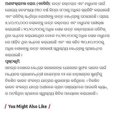
ଅଣସଂକ୍ରାମକ
ରୋଗ
(ଏନସିଡି):
ଉଚ୍ଚ ରକ୍ତଚାପ ଏବଂ ମଧୁମେହ ପାଇଁ
ଯୋଗ୍ୟ ଜନସଂଖ୍ୟା (୩୦ ବର୍ଷ କିମ୍ବା ତା’ଠାରୁ ଅଧିକ) ସ୍କ୍ରିନିଂ କରାଯାଉଛି
ଏବଂ ପଜିଟିଭ୍ ସନ୍ଦିଗ୍ଧ ରୋଗୀଙ୍କୁ ଉଚ୍ଚ କେନ୍ଦ୍ରକୁ ପଠାଯାଉଛି। ପ୍ରାୟ
୫,୪୦,୯୦,୦୦୦ ଲୋକଙ୍କୁ ଉଚ୍ଚ ରକ୍ତଚାପ ଏବଂ ମଧୁମେହ ପରୀକ୍ଷା
କରାଯାଇଛି। ୨୦,୨୦,୯୦୦ରୁ ଅଧିକ ଲୋକ ଉଚ୍ଚ ରକ୍ତଚାପରେ ପଜିଟିଭ୍
ଥିବା ସନ୍ଦେହ କରାଯାଉଥିବା ବେଳେ ୧୪,୩୧,୧୦୦ରୁ ଅଧିକ ଲୋକ ମଧୁମେହ
ରେ ପୀଡ଼ିତ ଥିବା ସନ୍ଦେହ କରାଯାଉଛି ଏବଂ ଏହା ସହିତ ୩୦,୫୦,୧୦୦ରୁ
ଅଧିକ ଲୋକଙ୍କୁ ଉଚ୍ଚ ସରକାରୀ ସ୍ୱାସ୍ଥ୍ୟ କେନ୍ଦ୍ରକୁ ସ୍ଥାନାନ୍ତର
କରାଯାଇଛି।
ପୃଷ୍ଠଭୂମି
:
ସମଗ୍ର ଦେଶରେ କେନ୍ଦ୍ର ସରକାରଙ୍କ ଯୋଜନାର ସୁଫଳ ପାଇବା ପାଇଁ
ମାନ୍ୟବର ପ୍ରଧାନମନ୍ତ୍ରୀ ନଭେମ୍ବର ୧୫ ରେ ଝାଡ଼ଖଣ୍ଡର ଖୁଣ୍ଟିରୁ
ବିକଶିତ ଭାରତ ସଂକଳ୍ପ ଯାତ୍ରାର ଶୁଭାରମ୍ଭ କରିଥିଲେ । ବିକଶିତ
ଭାରତ ସଂକଳ୍ପ ଯାତ୍ରା ଅଧୀନରେ ଗ୍ରାମ ପଞ୍ଚାୟତରେ ଆଇଇସି ଭ୍ୟାନ୍
ର ଅଟକିଥିବା ସ୍ଥାନରେ ସ୍ୱାସ୍ଥ୍ୟ ଶିବିର ଆୟୋଜନ କରାଯାଉଛି।
You Might Also Like