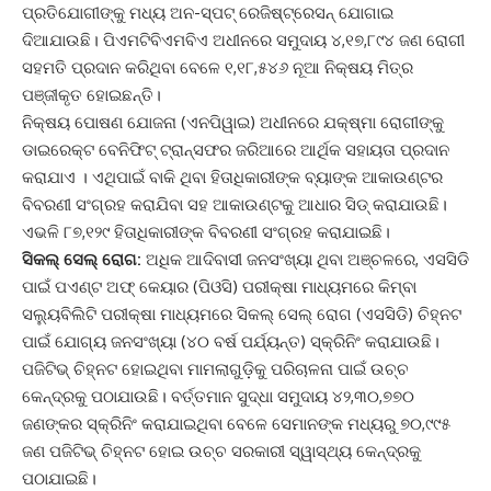
ପ୍ରତିଯୋଗୀଙ୍କୁ ମଧ୍ୟ ଅନ-ସ୍ପଟ୍ ରେଜିଷ୍ଟ୍ରେସନ୍ ଯୋଗାଇ
ଦିଆଯାଉଛି। ପିଏମଟିବିଏମବିଏ ଅଧୀନରେ ସମୁଦାୟ ୪,୧୭,୮୯୪ ଜଣ ରୋଗୀ
ସହମତି ପ୍ରଦାନ କରିଥିବା ବେଳେ ୧,୧୮,୫୪୬ ନୂଆ ନିକ୍ଷୟ ମିତ୍ର
ପଞ୍ଜୀକୃତ ହୋଇଛନ୍ତି।
ନିକ୍ଷୟ ପୋଷଣ ଯୋଜନା (ଏନପିୱାଇ) ଅଧୀନରେ ଯକ୍ଷ୍ମା ରୋଗୀଙ୍କୁ
ଡାଇରେକ୍ଟ ବେନିଫିଟ୍ ଟ୍ରାନ୍ସଫର ଜରିଆରେ ଆର୍ଥିକ ସହାୟତା ପ୍ରଦାନ
କରାଯାଏ । ଏଥିପାଇଁ ବାକି ଥିବା ହିତାଧିକାରୀଙ୍କ ବ୍ୟାଙ୍କ ଆକାଉଣ୍ଟର
ବିବରଣୀ ସଂଗ୍ରହ କରାଯିବା ସହ ଆକାଉଣ୍ଟକୁ ଆଧାର ସିଡ୍ କରାଯାଉଛି।
ଏଭଳି ୮୭,୧୨୯ ହିତାଧିକାରୀଙ୍କ ବିବରଣୀ ସଂଗ୍ରହ କରାଯାଇଛି।
ସିକଲ୍
ସେଲ୍ ରୋଗ
:
ଅଧିକ ଆଦିବାସୀ ଜନସଂଖ୍ୟା ଥିବା ଅଞ୍ଚଳରେ, ଏସସିଡି
ପାଇଁ ପଏଣ୍ଟ ଅଫ୍ କେୟାର (ପିଓସି) ପରୀକ୍ଷା ମାଧ୍ୟମରେ କିମ୍ବା
ସଲ୍ୟୁବିଲିଟି ପରୀକ୍ଷା ମାଧ୍ୟମରେ ସିକଲ୍ ସେଲ୍ ରୋଗ (ଏସସିଡି) ଚିହ୍ନଟ
ପାଇଁ ଯୋଗ୍ୟ ଜନସଂଖ୍ୟା (୪୦ ବର୍ଷ ପର୍ଯ୍ୟନ୍ତ) ସ୍କ୍ରିନିଂ କରାଯାଉଛି।
ପଜିଟିଭ୍ ଚିହ୍ନଟ ହୋଇଥିବା ମାମଲାଗୁଡ଼ିକୁ ପରିଚାଳନା ପାଇଁ ଉଚ୍ଚ
କେନ୍ଦ୍ରକୁ ପଠାଯାଉଛି। ବର୍ତ୍ତମାନ ସୁଦ୍ଧା ସମୁଦାୟ ୪୨,୩୦,୭୭୦
ଜଣଙ୍କର ସ୍କ୍ରିନିଂ କରାଯାଇଥିବା ବେଳେ ସେମାନଙ୍କ ମଧ୍ୟରୁ ୭୦,୯୯୫
ଜଣ ପଜିଟିଭ୍ ଚିହ୍ନଟ ହୋଇ ଉଚ୍ଚ ସରକାରୀ ସ୍ୱାସ୍ଥ୍ୟ କେନ୍ଦ୍ରକୁ
ପଠାଯାଇଛି।