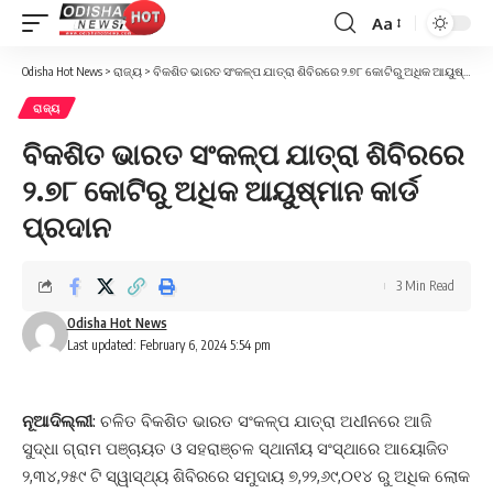
Aa
Font
Resizer
Odisha Hot News
>
ରାଜ୍ୟ
>
ବିକଶିତ ଭାରତ ସଂକଳ୍ପ ଯାତ୍ରା ଶିବିରରେ ୨.୭୮ କୋଟିରୁ ଅଧିକ ଆୟୁଷ୍ମାନ କାର୍ଡ ପ୍ରଦାନ
ରାଜ୍ୟ
ବିକଶିତ ଭାରତ ସଂକଳ୍ପ ଯାତ୍ରା ଶିବିରରେ
୨.୭୮ କୋଟିରୁ ଅଧିକ ଆୟୁଷ୍ମାନ କାର୍ଡ
ପ୍ରଦାନ
3 Min Read
Odisha Hot News
Last updated: February 6, 2024 5:54 pm
ନୂଆଦିଲ୍ଲୀ
: ଚଳିତ ବିକଶିତ ଭାରତ ସଂକଳ୍ପ ଯାତ୍ରା ଅଧୀନରେ ଆଜି
ସୁଦ୍ଧା ଗ୍ରାମ ପଞ୍ଚାୟତ ଓ ସହରାଞ୍ଚଳ ସ୍ଥାନୀୟ ସଂସ୍ଥାରେ ଆୟୋଜିତ
୨,୩୪,୨୫୯ ଟି ସ୍ୱାସ୍ଥ୍ୟ ଶିବିରରେ ସମୁଦାୟ ୭,୨୨,୬୯,୦୧୪ ରୁ ଅଧିକ ଲୋକ