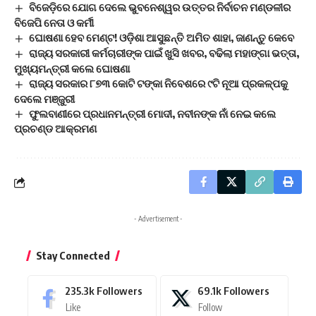
ବିଜେଡ଼ିରେ ଯୋଗ ଦେଲେ ଭୁବନେଶ୍ୱର ଉତ୍ତର ନିର୍ବାଚନ ମଣ୍ଡଳୀର
ବିଜେପି ନେତା ଓ କର୍ମୀ
ଘୋଷଣା ହେବ ମେଣ୍ଟ! ଓଡ଼ିଶା ଆସୁଛନ୍ତି ଅମିତ ଶାହା, ଜାଣନ୍ତୁ କେବେ
ରାଜ୍ୟ ସରକାରୀ କର୍ମଚାରୀଙ୍କ ପାଇଁ ଖୁସି ଖବର, ବଢିଲା ମହାଙ୍ଗା ଭତ୍ତା,
ମୁଖ୍ୟମନ୍ତ୍ରୀ କଲେ ଘୋଷଣା
ରାଜ୍ୟ ସରକାର ୮୭୩ କୋଟି ଟଙ୍କା ନିବେଶରେ ୯ଟି ନୂଆ ପ୍ରକଳ୍ପକୁ
ଦେଲେ ମଞ୍ଜୁରୀ
ଫୁଲବାଣୀରେ ପ୍ରଧାନମନ୍ତ୍ରୀ ମୋଦୀ, ନବୀନଙ୍କ ନାଁ ନେଇ କଲେ
ପ୍ରଚଣ୍ଡ ଆକ୍ରମଣ
- Advertisement -
Stay Connected
235.3k
Followers
69.1k
Followers
Like
Follow