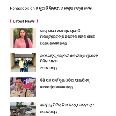
Ronalddog
on
୫ ଜୁଆଡ଼ି ଗିରଫ, ୪ ଲକ୍ଷ ଟଙ୍କା ଜବତ
Latest News
ଜେଲ୍ ଗଲେ ସରପଞ୍ଚ ଚାମେଲି,
ମାଜିଷ୍ଟ୍ରେଟଙ୍କ ନିକଟରେ ହାଜର ହେବେ
ଅପରାଧ
ରାଜନୀତି
ରାଜ୍ୟ
କାଠଯୋଡ଼ିରୁ ଡାକ୍ତରୀ ଛାତ୍ରୀଙ୍କ ମୃତଦେହ
ମିଳିବା ଘଟଣା
ଅପରାଧ
ରାଜ୍ୟ
ଡିଜି ପଦ ପାଇଁ ଦୁଇ ଓଡ଼ିଆ ଆଇପିଏସ୍
ଜୀବନଚର୍ଯ୍ୟା
ରାଜନୀତି
ରାଜ୍ୟ
ହାଇୱାକୁ ପିଟିଲା ବିଏମଡବ୍ଲୁ କାର,୨ ମୃତ
ଅପରାଧ
ରାଜ୍ୟ