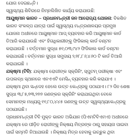
ଯୋଗ ଦେଇଛନ୍ତି।
ସ୍ୱାସ୍ଥ୍ୟ ଶିବିରରେ ନିମ୍ନଲିଖିତ କାର୍ଯ୍ୟ କରାଯାଉଛି:
ଆୟୁଷ୍ମାନ
ଭାରତ
– ପ୍ରଧାନମନ୍ତ୍ରୀ ଜନ ଆରୋଗ୍ୟ ଯୋଜନା:
ବିକଶିତ
ଭାରତ ସଂକଳ୍ପ ଯାତ୍ରା ପାଇଁ ସ୍ୱାସ୍ଥ୍ୟ ମନ୍ତ୍ରଣାଳୟର ପ୍ରମୁଖ
ଯୋଜନା ଅଧୀନରେ ଆୟୁଷ୍ମାନ ଆପ୍ ବ୍ୟବହାର କରି ଆୟୁଷ୍ମାନ କାର୍ଡ
ତିଆରି କରାଯାଉଛି ଏବଂ ହିତାଧିକାରୀଙ୍କୁ ଫିଜିକାଲ୍‌ କାର୍ଡ ବଣ୍ଟନ
କରାଯାଉଛି । ବର୍ତ୍ତମାନ ସୁଦ୍ଧା ୫୧,୦୩,୯୪୨ ଫିଜିକାଲ କାର୍ଡ ବଣ୍ଟନ
କରାଯାଇଛି। ବର୍ତ୍ତମାନ ସୁଦ୍ଧା ସମୁଦାୟ ୨,୭୮,୮୬,୪୬୦ ଟି କାର୍ଡ ତିଆରି
କରାଯାଇଛି ।
ଯକ୍ଷ୍ମା
(ଟିବି):
ଯକ୍ଷ୍ମା ରୋଗୀଙ୍କ ସ୍କ୍ରିନିଂ, ସ୍ପୁଟମ୍ ପରୀକ୍ଷା ଏବଂ
ଉପଲବ୍ଧ ସ୍ଥାନରେ ଏନଏଏଟି ମେସିନ୍ ବ୍ୟବହାର କରି କରାଯାଏ ।
ଯକ୍ଷ୍ମା ଥିବା ସନ୍ଦେହ ହେଲେ ଉଚ୍ଚ କେନ୍ଦ୍ରକୁ ପଠାଯାଏ। ୮୨ ଦିନ ଶେଷ
ସୁଦ୍ଧା ୩,୮୫,୭୩,୨୭୭ ଜଣଙ୍କର ସ୍କ୍ରିନିଂ କରାଯାଇଥିବା ବେଳେ
ସେମାନଙ୍କ ମଧ୍ୟରୁ ୧୧,୮୦,୪୪୫ ଜଣଙ୍କୁ ଉଚ୍ଚ ସ୍ୱାସ୍ଥ୍ୟକେନ୍ଦ୍ରକୁ
ପଠାଯାଇଛି।
ପ୍ରଧାନମନ୍ତ୍ରୀ ଟିବି ମୁକ୍ତ ଭାରତ ଅଭିଯାନ (ପିଏମଟିବିଏମଏ) ଅଧୀନରେ
ଯକ୍ଷ୍ମା ରେ ପୀଡ଼ିତ ରୋଗୀଙ୍କୁ ନିକ୍ଷୟ ମିତ୍ରଙ୍କ ଠାରୁ ସହାୟତା ପାଇବା
ପାଇଁ ସମ୍ମତି ନିଆଯାଉଛି । ନିକ୍ଷୟ ମିତ୍ର ହେବାକୁ ଇଚ୍ଛୁକ ଥିବା