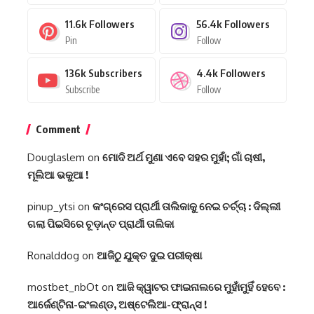
11.6k
Followers
56.4k
Followers
Pin
Follow
136k
Subscribers
4.4k
Followers
Subscribe
Follow
Comment
Douglaslem
on
ମୋଦି ଅର୍ଥ ମୁଣା ଏବେ ସହର ମୁହାଁ; ଗାଁ ଚାଷୀ,
ମୂଲିଆ ଭକୁଆ !
pinup_ytsi
on
କଂଗ୍ରେସ ପ୍ରାର୍ଥୀ ତାଲିକାକୁ ନେଇ ଚର୍ଚ୍ଚା : ଦିଲ୍ଲୀ
ଗଲା ପିଇସିରେ ଚୂଡ଼ାନ୍ତ ପ୍ରାର୍ଥୀ ତାଲିକା
Ronalddog
on
ଆଜିଠୁ ଯୁକ୍ତ ଦୁଇ ପରୀକ୍ଷା
mostbet_nbOt
on
ଆଜି କ୍ୱାଟର ଫାଇନାଲରେ ମୁହାଁମୁହିଁ ହେବେ :
ଆର୍ଜେଣ୍ଟିନା-ଇଂଲଣ୍ଡ, ଅଷ୍ଟେଲିଆ-ଫ୍ରାନ୍ସ !