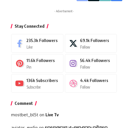
- Advertisement -
Stay Connected
235.3k
Followers
69.1k
Followers
Like
Follow
11.6k
Followers
56.4k
Followers
Pin
Follow
136k
Subscribers
4.4k
Followers
Subscribe
Follow
Comment
mostbet_blSt
on
Live Tv
aviator_ewSn
on
ତେଲେଙ୍ଗାନା ଏନ୍‌କାଉଣ୍ଟର: ପୁଣିଥରେ