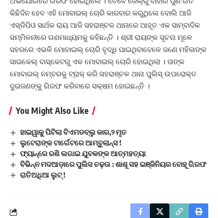
ଅଭିଯୋଗରେ ଗିରଫ ହୋଇଥିଲେ । ତେବେ ଜେଲ୍‌ରୁ ବାହାରି ପୁଣି ଗତ
କିଛିଦିନ ହେବ ଏହି ମୋବାଇଲ୍ ଚୋରି କାରବାର କରୁଥିଲେ ବୋଲି ଆଜି
ଏସ୍‌ଡିପିଓ ସାର୍ଥକ ରାୟ ଆଜି ସହରାଞ୍ଚଳ ଥାନାରେ ଆହୂତ ଏକ ସାମ୍ବାଦିକ
ସମ୍ମିଳନୀରେ ଗଣମାଧ୍ୟମକୁ କହିଛନ୍ତି । ଶ୍ରୀ ରାୟଙ୍କ ସୂଚନା ମୂଳେ
ସହରରେ ଏଭଳି ମୋବାଇଲ୍ ଚୋରି ବୃଦ୍ଧି ପାଇଥିବାବେଳେ ଜଣେ ମହିଳାଙ୍କ
ସାଇକେଲ୍ ବାସ୍କେଟରୁ ଏକ ମୋବାଇଲ୍ ଚୋରି ହୋଇଥିଲା । ତାଙ୍କ
ମୋବାଇଲ୍ ନମ୍ବରକୁ ଟ୍ରାକ୍ କରି ସହରାଞ୍ଚଳ ଥାନା ପୁଲିସ୍ ଉପରୋକ୍ତ
ଦୁଇଜଣଙ୍କୁ ଗିରଫ କରିବାରେ ସକ୍ଷମ ହୋଇଛନ୍ତି ।
You Might Also Like
ହାଇୱାକୁ ପିଟିଲା ବିଏମଡବ୍ଲୁ କାର,୨ ମୃତ
ଲୁଟେରାଙ୍କ ଟାର୍ଗେଟରେ ଆମ୍ବୁଲାନ୍ସ !
ଫ୍ୟାନ୍‌ରେ ରଶି ଲଗାଇ ଯୁବକଙ୍କ ଆତ୍ମହତ୍ୟା
ବିଭିନ୍ନ ମଦଆଡ଼ାରେ ପୁଲିସ ଚଢ଼ଉ : ଶାଶୂ ସହ ଇଞ୍ଜିନିୟର ବୋହୂ ଗିରଫ
ରାତିଅଧିଆ ଲୁଟ୍ !