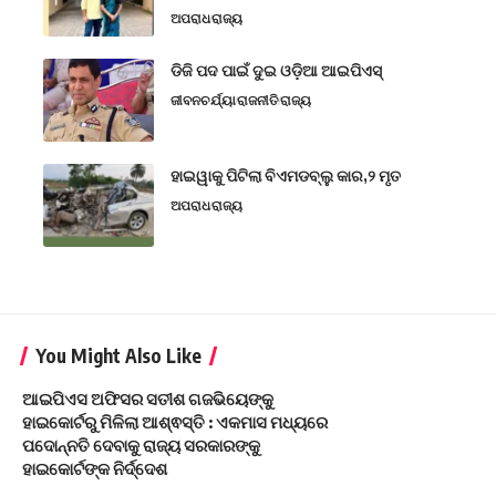
ଅପରାଧ
ରାଜ୍ୟ
ଡିଜି ପଦ ପାଇଁ ଦୁଇ ଓଡ଼ିଆ ଆଇପିଏସ୍
ଜୀବନଚର୍ଯ୍ୟା
ରାଜନୀତି
ରାଜ୍ୟ
ହାଇୱାକୁ ପିଟିଲା ବିଏମଡବ୍ଲୁ କାର,୨ ମୃତ
ଅପରାଧ
ରାଜ୍ୟ
You Might Also Like
ଆଇପିଏସ ଅଫିସର ସତୀଶ ଗଜଭିୟେଙ୍କୁ
ହାଇକୋର୍ଟରୁ ମିଳିଲା ଆଶ୍ଵସ୍ତି : ଏକମାସ ମଧ୍ୟରେ
ପଦୋନ୍ନତି ଦେବାକୁ ରାଜ୍ୟ ସରକାରଙ୍କୁ
ହାଇକୋର୍ଟଙ୍କ ନିର୍ଦ୍ଦେଶ