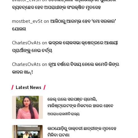
ବ୍ୟବଚ୍ଛେଦ ହେବ ଅପରାଧୀଙ୍କ ସଂରକ୍ଷିତ ମୃତଦେହ
mostbet_evSt
on
ଆଜିଠାରୁ ଆରମ୍ଭ ହେବ ‘ମୋ ସରକାର’
ଯୋଜନା
CharlesOvAts
on
ଭଦ୍ରକ ଲୋକସଭା କ୍ଷେତ୍ରରେ ଆଶାୟୀ
ପ୍ରାର୍ଥୀଙ୍କୁ ନେଇ ଚର୍ଚ୍ଚା
CharlesOvAts
on
ନୂଆ ବର୍ଷରେ ବିଦାୟ ନେଲେ କମେଡି କିଙ୍ଗ
କାଦର ଖାନ୍ !
Latest News
ଜେଲ୍ ଗଲେ ସରପଞ୍ଚ ଚାମେଲି,
ମାଜିଷ୍ଟ୍ରେଟଙ୍କ ନିକଟରେ ହାଜର ହେବେ
ଅପରାଧ
ରାଜନୀତି
ରାଜ୍ୟ
କାଠଯୋଡ଼ିରୁ ଡାକ୍ତରୀ ଛାତ୍ରୀଙ୍କ ମୃତଦେହ
ମିଳିବା ଘଟଣା