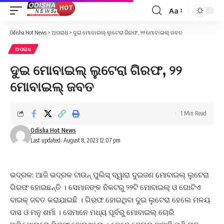
Aa
Font
Resizer
Odisha Hot News
>
ଅପରାଧ
>
ଦୁଇ ମୋବାଇଲ୍ ଲୁଟେରା ଗିରଫ, ୨୨ ମୋବାଇଲ୍ ଜବତ
ଅପରାଧ
ଦୁଇ ମୋବାଇଲ୍ ଲୁଟେରା ଗିରଫ, ୨୨
ମୋବାଇଲ୍ ଜବତ
1 Min Read
Odisha Hot News
Last updated: August 8, 2023 12:07 pm
ଭଦ୍ରକ: ଆଜି ଭଦ୍ରକ ଟାଉନ୍ ପୁଲିସ୍ ଦ୍ୱାରା ଦୁଇଜଣ ମୋବାଇଲ୍ ଲୁଟେରା
ଗିରଫ ହୋଇଛନ୍ତି । ସେମାନଙ୍କ ନିକଟରୁ ୨୨ଟି ମୋବାଇଲ୍ ଓ ଗୋଟିଏ
ବାଇକ୍ ଜବତ କରାଯାଇଛି । ଗିରଫ ହୋଇଥିବା ଦୁଇ ଲୁଟେରା ହେଲେ ମଳୟ
ଦାସ ଓ ମନୁ ଶର୍ମା । ସେମାନେ ମଧ୍ୟ ପୂର୍ବରୁ ମୋବାଇଲ୍ ଚୋରି