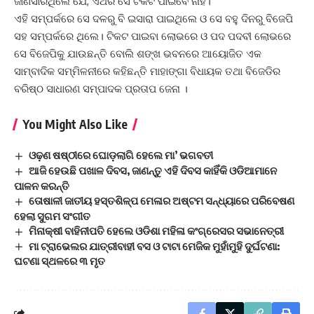
ଜାଣିସାରିଥିଲେ ଯେ, ଏଥର ସେ ଟିକଟ ପାଇବେ ନାହିଁ।
ଏହି ସମ୍ପର୍କରେ ସେ ଦଳରୁ ବି ଇସାରା ପାଇଥିଲେ ଓ ସେ ବହୁ ଦିନରୁ ବିଜେପି
ସହ ସମ୍ପର୍କରେ ଥିଲେ। ଟିକଟ ପାଇବା ଲୋଭରେ ଓ ପଦ ପଦବୀ ଲୋଭରେ
ସେ ବିଜେପିକୁ ଯାଉଛନ୍ତି ବୋଲି ଶଙ୍ଖ ଭବନରେ ଆୟୋଜିତ ଏକ
ସାମ୍ବାଦିକ ସମ୍ମିଳନୀରେ କହିଛନ୍ତି ମାହାଙ୍ଗା ବିଧାୟକ ତଥା ବିଜେଡିର
ବରିଷ୍ଠ ସାଧାରଣ ସମ୍ପାଦକ ପ୍ରତାପ ଜେନା ।
You Might Also Like
ଓଢ଼ଣ ଷଷ୍ଠୀରେ ଘୋଡ଼ଲାଗି ହେଲେ ମା’ ଭଗବତୀ
ଆଜି ହେଉଛି ପଖାଳ ଦିବସ, ଜାଣନ୍ତୁ ଏହି ଦିବସ କାହିଁକି ଓଡିଆମାନେ
ପାଳନ କରନ୍ତି
ତୋଷାଳୀ ଜାତୀୟ ହସ୍ତଶିଳ୍ପ ମେଳାର ଅଷ୍ଟମ ସନ୍ଧ୍ୟାରେ ପରିବେଷଣ
ହେଲା ସୁଗମ ସଂଗୀତ
ମିନାକ୍ଷୀ ବାହିନୀପତି ହେଲେ ଓଡିଶା ମହିଳା କଂଗ୍ରେସର ସଭାନେତ୍ରୀ
ମା ଟ୍ରାଭେଲର ଯାତ୍ରୀବାହୀ ବସ ଓ ଟାଟା ମେଜିକ ମୁହାଁମୁହି ଦୁର୍ଘଟଣା:
ଘଟଣା ସ୍ଥଳରେ ୩ ମୃତ