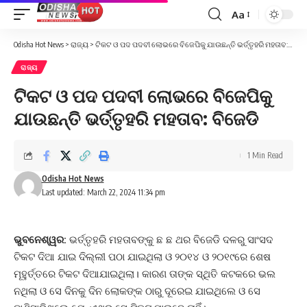
Aa
Font
Resizer
Odisha Hot News
>
ରାଜ୍ୟ
>
ଟିକଟ ଓ ପଦ ପଦବୀ ଲୋଭରେ ବିଜେପିକୁ ଯାଉଛନ୍ତି ଭର୍ତ୍ତୃହରି ମହତାବ: ବିଜେଡି
ରାଜ୍ୟ
ଟିକଟ ଓ ପଦ ପଦବୀ ଲୋଭରେ ବିଜେପିକୁ
ଯାଉଛନ୍ତି ଭର୍ତ୍ତୃହରି ମହତାବ: ବିଜେଡି
1 Min Read
Odisha Hot News
Last updated: March 22, 2024 11:34 pm
ଭୁବନେଶ୍ୱର:
ଭର୍ତ୍ତୃହରି ମହତାବଙ୍କୁ ଛ ଛ ଥର ବିଜେଡି ଦଳରୁ ସାଂସଦ
ଟିକଟ ଦିଆ ଯାଇ ଦିଲ୍ଲୀ ପଠା ଯାଇଥିଲା ଓ ୨୦୧୪ ଓ ୨୦୧୯ରେ ଶେଷ
ମୂହୁର୍ତ୍ତରେ ଟିକଟ ଦିଆଯାଇଥିଲା। କାରଣ ତାଙ୍କ ସ୍ଥିତି କଟକରେ ଭଲ
ନଥିଲା ଓ ସେ ଦିନକୁ ଦିନ ଲୋକଙ୍କ ଠାରୁ ଦୂରେଇ ଯାଇଥିଲେ ଓ ସେ