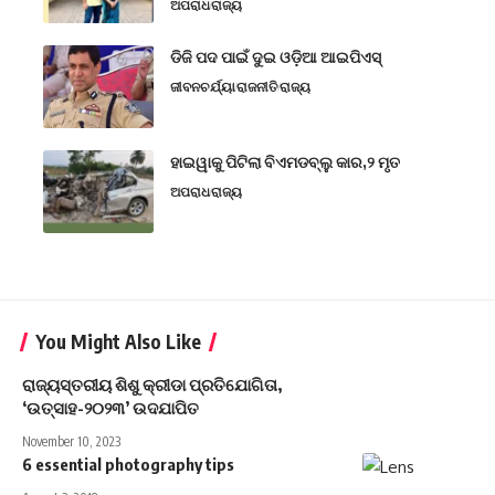
ଅପରାଧ
ରାଜ୍ୟ
ଡିଜି ପଦ ପାଇଁ ଦୁଇ ଓଡ଼ିଆ ଆଇପିଏସ୍
ଜୀବନଚର୍ଯ୍ୟା
ରାଜନୀତି
ରାଜ୍ୟ
ହାଇୱାକୁ ପିଟିଲା ବିଏମଡବ୍ଲୁ କାର,୨ ମୃତ
ଅପରାଧ
ରାଜ୍ୟ
You Might Also Like
ରାଜ୍ୟସ୍ତରୀୟ ଶିଶୁ କ୍ରୀଡା ପ୍ରତିଯୋଗିତା,
‘ଉତ୍ସାହ-୨୦୨୩’ ଉଦଯାପିତ
November 10, 2023
6 essential photography tips