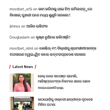
mostbet_urSi
on
କାମ କରିବାକୁ ଯାଇ ଝିଅ ତାମିଲନାଡ଼ୁରେ
ନିଖୋଜ; ଗୁହାରୀ ପରେ ମଧ୍ୟ ଶୁଣୁନି ସରକାର !
Jimnus
on
ଆଜିର ରାଶିଫଳ
Douglaslem
on
କୃଷ୍ଣ ବୁଣିଲେ କଳିମଞ୍ଜି !
mostbet_nlml
on
କୋଭିଡ୍-୧୯: ଦିଲ୍ଲୀରୁ ଶ୍ରମଜୀବୀମାନଙ୍କ
ଅପସାରଣ ତ୍ୱରାନ୍ୱିତ କଲେ ଉତ୍ତରପ୍ରଦେଶ ସରକାର
Latest News
ଜେଲ୍ ଗଲେ ସରପଞ୍ଚ ଚାମେଲି,
ମାଜିଷ୍ଟ୍ରେଟଙ୍କ ନିକଟରେ ହାଜର ହେବେ
ଅପରାଧ
ରାଜନୀତି
ରାଜ୍ୟ
କାଠଯୋଡ଼ିରୁ ଡାକ୍ତରୀ ଛାତ୍ରୀଙ୍କ ମୃତଦେହ
ମିଳିବା ଘଟଣା