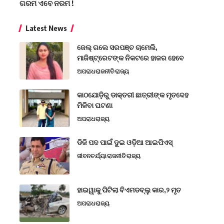
ଗରମ ଏବେ ନରମ !
Latest News
ଜେଲ୍ ଗଲେ ସରପଞ୍ଚ ଚାମେଲି,
ମାଜିଷ୍ଟ୍ରେଟଙ୍କ ନିକଟରେ ହାଜର ହେବେ
ଅପରାଧ
ରାଜନୀତି
ରାଜ୍ୟ
କାଠଯୋଡ଼ିରୁ ଡାକ୍ତରୀ ଛାତ୍ରୀଙ୍କ ମୃତଦେହ
ମିଳିବା ଘଟଣା
ଅପରାଧ
ରାଜ୍ୟ
ଡିଜି ପଦ ପାଇଁ ଦୁଇ ଓଡ଼ିଆ ଆଇପିଏସ୍
ଜୀବନଚର୍ଯ୍ୟା
ରାଜନୀତି
ରାଜ୍ୟ
ହାଇୱାକୁ ପିଟିଲା ବିଏମଡବ୍ଲୁ କାର,୨ ମୃତ
ଅପରାଧ
ରାଜ୍ୟ