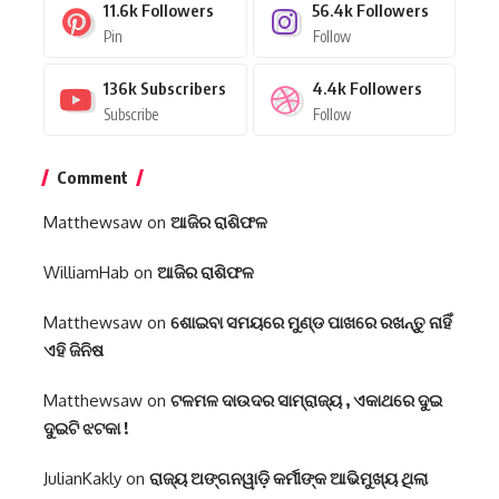
11.6k
Followers
56.4k
Followers
Pin
Follow
136k
Subscribers
4.4k
Followers
Subscribe
Follow
Comment
Matthewsaw
on
ଆଜିର ରାଶିଫଳ
WilliamHab
on
ଆଜିର ରାଶିଫଳ
Matthewsaw
on
ଶୋଇବା ସମୟରେ ମୁଣ୍ଡ ପାଖରେ ରଖନ୍ତୁ ନାହିଁ
ଏହି ଜିନିଷ
Matthewsaw
on
ଟଳମଳ ଦାଉଦର ସାମ୍ରାଜ୍ୟ , ଏକାଥରେ ଦୁଇ
ଦୁଇଟି ଝଟକା !
JulianKakly
on
ରାଜ୍ୟ ଅଙ୍ଗନୱାଡ଼ି କର୍ମୀଙ୍କ ଆଭିମୁଖ୍ୟ ଥିଲା