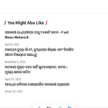
You Might Also Like
ସହକାରୀ ଯନ୍ତ୍ରୀଙ୍କ ଘରୁ ୨ କୋଟି ଜବତ – Fast
News Network
April 8, 2022
ମହାତ୍ମା ବୁଦ୍ଧ କିଏ?, ବୁଦ୍ଧଙ୍କ ଶିକ୍ଷା ଏବଂ ବିବାହିତ
ଜୀବନ ବିଷୟରେ ଜାଣନ୍ତୁ
November 4, 2024
କଟକଣା ମୁକ୍ତ ହେବ ନାହିଁ ଭୁବନେଶ୍ବର- କଟକ :
ମୁଖ୍ୟ ଶାସନ ସଚିବ
April 20, 2020
ଆସନ୍ତା ରବିବାର ଖୋଲାରହିବ ସରକାରୀ ବ୍ୟାଙ୍କ!
March 30, 2019