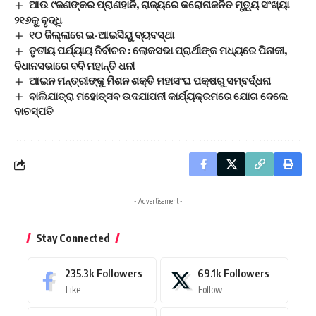
ଆଉ ୯ଜଣଙ୍କର ପ୍ରାଣହାନି, ରାଜ୍ୟରେ କରୋନାଜନିତ ମୃତ୍ୟୁ ସଂଖ୍ୟା
୨୧୬କୁ ବୃଦ୍ଧି
୧୦ ଜିଲ୍ଲାରେ ଇ-ଆଇସିୟୁ ବ୍ୟବସ୍ଥା
ତୃତୀୟ ପର୍ଯ୍ୟାୟ ନିର୍ବାଚନ : ଲୋକସଭା ପ୍ରାର୍ଥୀଙ୍କ ମଧ୍ୟରେ ପିନାକୀ,
ବିଧାନସଭାରେ ବବି ମହାନ୍ତି ଧନୀ
ଆଇନ ମନ୍ତ୍ରୀଙ୍କୁ ମିଶନ ଶକ୍ତି ମହାସଂଘ ପକ୍ଷରୁ ସମ୍ବର୍ଦ୍ଧନା
ବାଲିଯାତ୍ରା ମହୋତ୍ସବ ଉଦଯାପନୀ କାର୍ଯ୍ୟକ୍ରମରେ ଯୋଗ ଦେଲେ
ବାଚସ୍ପତି
- Advertisement -
Stay Connected
235.3k
Followers
69.1k
Followers
Like
Follow