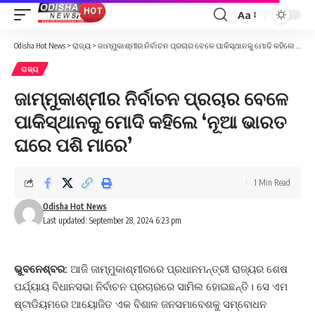
Aa
Font
Resizer
Odisha Hot News
>
ରାଜ୍ୟ
>
ଜାମ୍ମୁକାଶ୍ମୀର ନିର୍ବାଚନ ପ୍ରଚାର ବେଳେ ପାକିସ୍ଥାନକୁ ମୋଦି କହିଲେ ‘ନୂଆ ଭାରତ ଘରେ ପଶି ମାରେ’
ରାଜ୍ୟ
ଜାମ୍ମୁକାଶ୍ମୀର ନିର୍ବାଚନ ପ୍ରଚାର ବେଳେ
ପାକିସ୍ଥାନକୁ ମୋଦି କହିଲେ ‘ନୂଆ ଭାରତ
ଘରେ ପଶି ମାରେ’
1 Min Read
Odisha Hot News
Last updated: September 28, 2024 6:23 pm
ଭୁବନେଶ୍ବର:
ଆଜି ଜାମ୍ମୁକାଶ୍ମୀରରେ ପ୍ରଧାନମନ୍ତ୍ରୀ ରାଜ୍ୟର ଶେଷ
ପର୍ଯ୍ୟାୟ ବିଧାନସଭା ନିର୍ବାଚନ ପ୍ରଚାରରେ ସାମିଲ ହୋଇଛନ୍ତି। ସେ ଏମ
ଷ୍ଟାଡିୟମରେ ଆୟୋଜିତ ଏକ ବିଶାଳ ଜନସମାବେଶକୁ ସମ୍ବୋଧନ