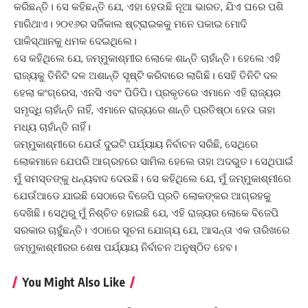
କରିଛନ୍ତି। ସେ କହିଛନ୍ତି ଯେ, ଏହା ହେଉଛି ନୂଆ ଭାରତ, ଯିଏ ଘରେ ପଶି
ମାରିଥାଏ। ୨୦୧୬ର ସର୍ଜିକାଲ ଷ୍ଟ୍ରାଇକକୁ ମନେ ପକାଇ ମୋଦି
ପାକିସ୍ଥାନକୁ ଧମକ ଦେଇଥିଲେ।
ସେ କହିଥିଲେ ଯେ, ଜମ୍ମୁକାଶ୍ମୀର ଲୋକେ ଶାନ୍ତି ଚାହାଁନ୍ତି। ହେଲେ ଏହି
ରାଜ୍ୟକୁ ତିନିଟି ଦଳ ଅଶାନ୍ତି ସୃଷ୍ଟି କରିବାରେ ଲାଗିଛି। ସେହି ତିନିଟି ଦଳ
ହେଲା କଂଗ୍ରେସ, ଏନସି ଏବଂ ପିଡିପି। ପ୍ରକୃତରେ ଏମାନେ ଏହି ରାଜ୍ୟର
ସମୃଦ୍ଧି ଚାହାଁନ୍ତି ନାହିଁ, ଏମାନେ ରାଜ୍ୟରେ ଶାନ୍ତି ପ୍ରତିଷ୍ଠା ହେଉ ତାହା
ମଧ୍ୟ ଚାହାଁନ୍ତି ନାହିଁ।
ଜମ୍ମୁକାଶ୍ମୀରେ ଯେଉଁ ଦୁଇଟି ପର୍ଯ୍ୟାୟ ନିର୍ବାଚନ ସରିଛି, ସେଥିରେ
ଲୋକମାନେ ଯେପରି ଆଗ୍ରହରେ ସାମିଲ ହେଲେ ତାହା ଅଦଭୁତ। ସେଥିପାଇଁ
ମୁଁ ସମସ୍ତଙ୍କୁ ଧନ୍ୟବାଦ ଦେଉଛି। ସେ କହିଥିଲେ ଯେ, ମୁଁ ଜମ୍ମୁକାଶ୍ମୀରେ
ଯେଉଁଆଡେ ଯାଇଛି ସେଠାରେ ବିଜେପି ପ୍ରତି ଲୋକଙ୍କର ଆଗ୍ରହକୁ
ଦେଖିଛି। ସେଥିରୁ ମୁଁ ନିଶ୍ଚିତ ହୋଇଛି ଯେ, ଏହି ରାଜ୍ୟର ଲୋକେ ବିଜେପି
ସରକାର ଚାହୁଁଛନ୍ତି। ଏଠାରେ ସୂଚନା ଯୋଗ୍ୟ ଯେ, ଆସନ୍ତା ଏକ ତାରିଖରେ
ଜମ୍ମୁକାଶ୍ମୀରର ଶେଷ ପର୍ଯ୍ୟାୟ ନିର୍ବାଚନ ଅନୁଷ୍ଠିତ ହେବ।
You Might Also Like