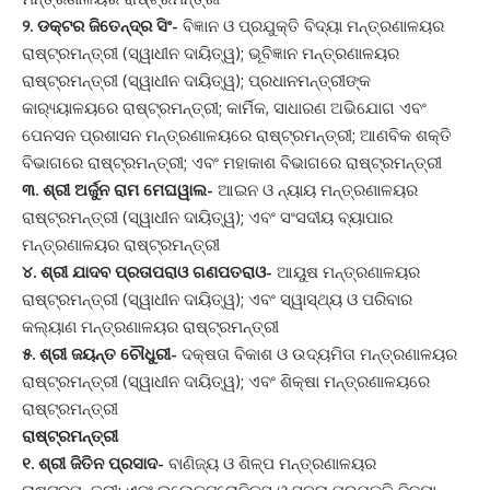
୨. ଡକ୍ଟର ଜିତେନ୍ଦ୍ର ସିଂ-
ବିଜ୍ଞାନ ଓ ପ୍ରଯୁକ୍ତି ବିଦ୍ୟା ମନ୍ତ୍ରଣାଳୟର
ରାଷ୍ଟ୍ରମନ୍ତ୍ରୀ (ସ୍ୱାଧୀନ ଦାୟିତ୍ୱ); ଭୂବିଜ୍ଞାନ ମନ୍ତ୍ରଣାଳୟର
ରାଷ୍ଟ୍ରମନ୍ତ୍ରୀ (ସ୍ୱାଧୀନ ଦାୟିତ୍ୱ); ପ୍ରଧାନମନ୍ତ୍ରୀଙ୍କ
କାର‌୍ୟ୍ୟାଳୟରେ ରାଷ୍ଟ୍ରମନ୍ତ୍ରୀ; କାର୍ମିକ, ସାଧାରଣ ଅଭିଯୋଗ ଏବଂ
ପେନସନ ପ୍ରଶାସନ ମନ୍ତ୍ରଣାଳୟରେ ରାଷ୍ଟ୍ରମନ୍ତ୍ରୀ; ଆଣବିକ ଶକ୍ତି
ବିଭାଗରେ ରାଷ୍ଟ୍ରମନ୍ତ୍ରୀ; ଏବଂ ମହାକାଶ ବିଭାଗରେ ରାଷ୍ଟ୍ରମନ୍ତ୍ରୀ
୩. ଶ୍ରୀ ଅର୍ଜୁନ ରାମ ମେଘୱାଲ-
ଆଇନ ଓ ନ୍ୟାୟ ମନ୍ତ୍ରଣାଳୟର
ରାଷ୍ଟ୍ରମନ୍ତ୍ରୀ (ସ୍ୱାଧୀନ ଦାୟିତ୍ୱ); ଏବଂ ସଂସଦୀୟ ବ୍ୟାପାର
ମନ୍ତ୍ରଣାଳୟର ରାଷ୍ଟ୍ରମନ୍ତ୍ରୀ
୪. ଶ୍ରୀ ଯାଦବ ପ୍ରତାପରାଓ ଗଣପତରାଓ-
ଆୟୁଷ ମନ୍ତ୍ରଣାଳୟର
ରାଷ୍ଟ୍ରମନ୍ତ୍ରୀ (ସ୍ୱାଧୀନ ଦାୟିତ୍ୱ); ଏବଂ ସ୍ୱାସ୍ଥ୍ୟ ଓ ପରିବାର
କଲ୍ୟାଣ ମନ୍ତ୍ରଣାଳୟର ରାଷ୍ଟ୍ରମନ୍ତ୍ରୀ
୫. ଶ୍ରୀ ଜୟନ୍ତ ଚୌଧୁରୀ-
ଦକ୍ଷତା ବିକାଶ ଓ ଉଦ୍ୟମିତା ମନ୍ତ୍ରଣାଳୟର
ରାଷ୍ଟ୍ରମନ୍ତ୍ରୀ (ସ୍ୱାଧୀନ ଦାୟିତ୍ୱ); ଏବଂ ଶିକ୍ଷା ମନ୍ତ୍ରଣାଳୟରେ
ରାଷ୍ଟ୍ରମନ୍ତ୍ରୀ
ରାଷ୍ଟ୍ରମନ୍ତ୍ରୀ
୧. ଶ୍ରୀ ଜିତିନ ପ୍ରସାଦ-
ବାଣିଜ୍ୟ ଓ ଶିଳ୍ପ ମନ୍ତ୍ରଣାଳୟର