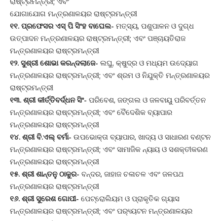
ରାଷ୍ଟ୍ରମନ୍ତ୍ରୀ; ଏବଂ
ଯୋଗାଯୋଗ ମନ୍ତ୍ରଣାଳୟର ରାଷ୍ଟ୍ରମନ୍ତ୍ରୀ
୧୧. ପ୍ରଫେସର ଏସ୍ ପି ସିଂହ ବାଘେଲ-
ମତ୍ସ୍ୟ, ପଶୁପାଳନ ଓ ଦୁଗ୍ଧ
ଉତ୍ପାଦନ ମନ୍ତ୍ରଣାଳୟର ରାଷ୍ଟ୍ରମନ୍ତ୍ରୀ; ଏବଂ ପଞ୍ଚାୟତିରାଜ
ମନ୍ତ୍ରଣାଳୟର ରାଷ୍ଟ୍ରମନ୍ତ୍ରୀ
୧୨. ସୁଶ୍ରୀ ଶୋଭା କରନ୍ଦଲାଜେ-
ଲଘୁ, କ୍ଷୁଦ୍ର ଓ ମଧ୍ୟମ ଉଦ୍ୟୋଗ
ମନ୍ତ୍ରଣାଳୟର ରାଷ୍ଟ୍ରମନ୍ତ୍ରୀ; ଏବଂ ଶ୍ରମ ଓ ନିଯୁକ୍ତି ମନ୍ତ୍ରଣାଳୟର
ରାଷ୍ଟ୍ରମନ୍ତ୍ରୀ
୧୩. ଶ୍ରୀ କୀର୍ତ୍ତିବର୍ଦ୍ଧନ ସିଂ-
ପରିବେଶ, ଜଙ୍ଗଲ ଓ ଜଳବାୟୁ ପରିବର୍ତ୍ତନ
ମନ୍ତ୍ରଣାଳୟର ରାଷ୍ଟ୍ରମନ୍ତ୍ରୀ; ଏବଂ ବୈଦେଶିକ ବ୍ୟାପାର
ମନ୍ତ୍ରଣାଳୟର ରାଷ୍ଟ୍ରମନ୍ତ୍ରୀ
୧୪. ଶ୍ରୀ ବି.ଏଲ୍ ବର୍ମା-
ଉପଭୋକ୍ତା ବ୍ୟାପାର, ଖାଦ୍ୟ ଓ ସାଧାରଣ ବଣ୍ଟନ
ମନ୍ତ୍ରଣାଳୟର ରାଷ୍ଟ୍ରମନ୍ତ୍ରୀ; ଏବଂ ସାମାଜିକ ନ୍ୟାୟ ଓ ସଶକ୍ତୀକରଣ
ମନ୍ତ୍ରଣାଳୟର ରାଷ୍ଟ୍ରମନ୍ତ୍ରୀ
୧୫. ଶ୍ରୀ ଶାନ୍ତନୁ ଠାକୁର-
ବନ୍ଦର, ଜାହାଜ ଚଳାଚଳ ଏବଂ ଜଳପଥ
ମନ୍ତ୍ରଣାଳୟର ରାଷ୍ଟ୍ରମନ୍ତ୍ରୀ
୧୬. ଶ୍ରୀ ସୁରେଶ ଗୋପୀ-
ପେଟ୍ରୋଲିୟମ ଓ ପ୍ରାକୃତିକ ଗ୍ୟାସ
ମନ୍ତ୍ରଣାଳୟର ରାଷ୍ଟ୍ରମନ୍ତ୍ରୀ; ଏବଂ ପର‌୍ୟ୍ୟଟନ ମନ୍ତ୍ରଣାଳୟର