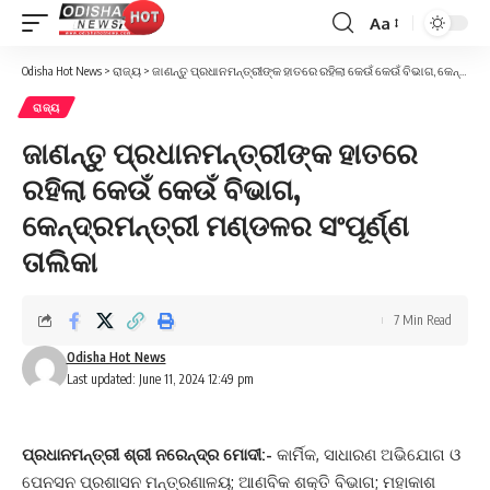
Aa
Font
Resizer
Odisha Hot News
>
ରାଜ୍ୟ
>
ଜାଣନ୍ତୁ ପ୍ରଧାନମନ୍ତ୍ରୀଙ୍କ ହାତରେ ରହିଲା କେଉଁ କେଉଁ ବିଭାଗ, କେନ୍ଦ୍ରମନ୍ତ୍ରୀ ମଣ୍ଡଳର ସଂପୂର୍ଣ୍ଣ ତାଲିକା
ରାଜ୍ୟ
ଜାଣନ୍ତୁ ପ୍ରଧାନମନ୍ତ୍ରୀଙ୍କ ହାତରେ
ରହିଲା କେଉଁ କେଉଁ ବିଭାଗ,
କେନ୍ଦ୍ରମନ୍ତ୍ରୀ ମଣ୍ଡଳର ସଂପୂର୍ଣ୍ଣ
ତାଲିକା
7 Min Read
Odisha Hot News
Last updated: June 11, 2024 12:49 pm
ପ୍ରଧାନମନ୍ତ୍ରୀ ଶ୍ରୀ ନରେନ୍ଦ୍ର ମୋଦୀ:-
କାର୍ମିକ, ସାଧାରଣ ଅଭିଯୋଗ ଓ
ପେନସନ ପ୍ରଶାସନ ମନ୍ତ୍ରଣାଳୟ; ଆଣବିକ ଶକ୍ତି ବିଭାଗ; ମହାକାଶ