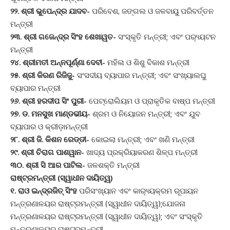
୨୨. ଶ୍ରୀ ଭୁପେନ୍ଦ୍ର ଯାଦବ-
ପରିବେଶ, ଜଙ୍ଗଲ ଓ ଜଳବାୟୁ ପରିବର୍ତ୍ତନ
ମନ୍ତ୍ରୀ
୨୩. ଶ୍ରୀ ଗଜେନ୍ଦ୍ର ସିଂହ ଶେଖାୱତ-
ସଂସ୍କୃତି ମନ୍ତ୍ରୀ; ଏବଂ ପର‌୍ୟ୍ୟଟନ
ମନ୍ତ୍ରୀ
୨୪. ଶ୍ରୀମତୀ ଅନ୍ନପୂର୍ଣ୍ଣା ଦେବୀ-
ମହିଳା ଓ ଶିଶୁ ବିକାଶ ମନ୍ତ୍ରୀ
୨୫. ଶ୍ରୀ କିରଣ ରିଜିଜୁ-
ସଂସଦୀୟ ବ୍ୟାପାର ମନ୍ତ୍ରୀ; ଏବଂ ସଂଖ୍ୟାଲଘୁ
ବ୍ୟାପାର ମନ୍ତ୍ରୀ
୨୬. ଶ୍ରୀ ହରଦୀପ ସିଂ ପୁରୀ-
ପେଟ୍ରୋଲିୟମ ଓ ପ୍ରାକୃତିକ ବାଷ୍ପ ମନ୍ତ୍ରୀ
୨୭. ଡ. ମନସୁଖ ମାଣ୍ଡଭୀୟ-
ଶ୍ରମ ଓ ନିୟୋଜନ ମନ୍ତ୍ରୀ; ଏବଂ ଯୁବ
ବ୍ୟାପାର ଓ କ୍ରୀଡ଼ାମନ୍ତ୍ରୀ
୨୮. ଶ୍ରୀ ଜି. କିଶନ ରେଡ୍ଡୀ-
କୋଇଲା ମନ୍ତ୍ରୀ; ଏବଂ ଖଣି ମନ୍ତ୍ରୀ
୨୯. ଶ୍ରୀ ଚିରାଗ ପାଶୱାନ-
ଖାଦ୍ୟ ପ୍ରକ୍ରିୟାକରଣ ଶିଳ୍ପ ମନ୍ତ୍ରୀ
୩୦. ଶ୍ରୀ ସି ଆର ପାଟିଲ-
ଜଳଶକ୍ତି ମନ୍ତ୍ରୀ
ରାଷ୍ଟ୍ରମନ୍ତ୍ରୀ (ସ୍ୱାଧୀନ ଦାୟିତ୍ୱ)
୧. ରାଓ ଇନ୍ଦ୍ରଜିତ୍ ସିଂହ
ପରିସଂଖ୍ୟାନ ଏବଂ କାର‌୍ୟ୍ୟକ୍ରମ ରୂପାୟନ
ମନ୍ତ୍ରଣାଳୟର ରାଷ୍ଟ୍ରମନ୍ତ୍ରୀ (ସ୍ୱାଧୀନ ଦାୟିତ୍ୱ);ଯୋଜନା
ମନ୍ତ୍ରଣାଳୟର ରାଷ୍ଟ୍ରମନ୍ତ୍ରୀ (ସ୍ୱାଧୀନ ଦାୟିତ୍ୱ); ଏବଂ ସଂସ୍କୃତି
ମନ୍ତ୍ରଣାଳୟର ରାଷ୍ଟ୍ରମନ୍ତ୍ରୀ