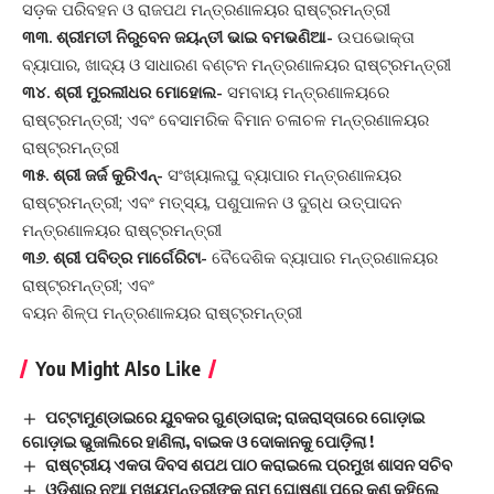
ସଡ଼କ ପରିବହନ ଓ ରାଜପଥ ମନ୍ତ୍ରଣାଳୟର ରାଷ୍ଟ୍ରମନ୍ତ୍ରୀ
୩୩. ଶ୍ରୀମତୀ ନିରୁବେନ ଜୟନ୍ତୀ ଭାଇ ବମଭଣିଆ-
ଉପଭୋକ୍ତା
ବ୍ୟାପାର, ଖାଦ୍ୟ ଓ ସାଧାରଣ ବଣ୍ଟନ ମନ୍ତ୍ରଣାଳୟର ରାଷ୍ଟ୍ରମନ୍ତ୍ରୀ
୩୪. ଶ୍ରୀ ମୁରଲୀଧର ମୋହୋଲ-
ସମବାୟ ମନ୍ତ୍ରଣାଳୟରେ
ରାଷ୍ଟ୍ରମନ୍ତ୍ରୀ; ଏବଂ ବେସାମରିକ ବିମାନ ଚଳାଚଳ ମନ୍ତ୍ରଣାଳୟର
ରାଷ୍ଟ୍ରମନ୍ତ୍ରୀ
୩୫. ଶ୍ରୀ ଜର୍ଜ କୁରିଏନ୍-
ସଂଖ୍ୟାଲଘୁ ବ୍ୟାପାର ମନ୍ତ୍ରଣାଳୟର
ରାଷ୍ଟ୍ରମନ୍ତ୍ରୀ; ଏବଂ ମତ୍ସ୍ୟ, ପଶୁପାଳନ ଓ ଦୁଗ୍ଧ ଉତ୍ପାଦନ
ମନ୍ତ୍ରଣାଳୟର ରାଷ୍ଟ୍ରମନ୍ତ୍ରୀ
୩୬. ଶ୍ରୀ ପବିତ୍ର ମାର୍ଗେରିଟା-
ବୈଦେଶିକ ବ୍ୟାପାର ମନ୍ତ୍ରଣାଳୟର
ରାଷ୍ଟ୍ରମନ୍ତ୍ରୀ; ଏବଂ
ବୟନ ଶିଳ୍ପ ମନ୍ତ୍ରଣାଳୟର ରାଷ୍ଟ୍ରମନ୍ତ୍ରୀ
You Might Also Like
ପଟ୍ଟାମୁଣ୍ଡାଇରେ ଯୁବକର ଗୁଣ୍ଡାରାଜ; ରାଜରାସ୍ତାରେ ଗୋଡ଼ାଇ
ଗୋଡ଼ାଇ ଭୁଜାଲିରେ ହାଣିଲା, ବାଇକ ଓ ଦୋକାନକୁ ପୋଡ଼ିଲା !
ରାଷ୍ଟ୍ରୀୟ ଏକତା ଦିବସ ଶପଥ ପାଠ କରାଇଲେ ପ୍ରମୁଖ ଶାସନ ସଚିବ
ଓଡିଶାର ନୂଆ ମୁଖ୍ୟମନ୍ତ୍ରୀଙ୍କ ନାମ ଘୋଷଣା ପରେ କଣ କହିଲେ