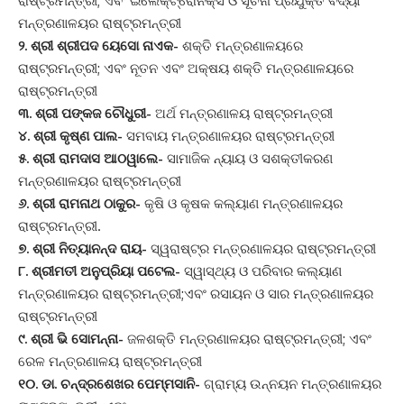
ରାଷ୍ଟ୍ରମନ୍ତ୍ରୀ; ଏବଂ ଇଲେକ୍ଟ୍ରୋନିକ୍ସ ଓ ସୂଚନା ପ୍ରଯୁକ୍ତି ବିଦ୍ୟା
ମନ୍ତ୍ରଣାଳୟର ରାଷ୍ଟ୍ରମନ୍ତ୍ରୀ
୨. ଶ୍ରୀ ଶ୍ରୀପଦ ୟେସୋ ନାଏକ-
ଶକ୍ତି ମନ୍ତ୍ରଣାଳୟରେ
ରାଷ୍ଟ୍ରମନ୍ତ୍ରୀ; ଏବଂ ନୂତନ ଏବଂ ଅକ୍ଷୟ ଶକ୍ତି ମନ୍ତ୍ରଣାଳୟରେ
ରାଷ୍ଟ୍ରମନ୍ତ୍ରୀ
୩. ଶ୍ରୀ ପଙ୍କଜ ଚୌଧୁରୀ-
ଅର୍ଥ ମନ୍ତ୍ରଣାଳୟ ରାଷ୍ଟ୍ରମନ୍ତ୍ରୀ
୪. ଶ୍ରୀ କୃଷ୍ଣ ପାଲ-
ସମବାୟ ମନ୍ତ୍ରଣାଳୟର ରାଷ୍ଟ୍ରମନ୍ତ୍ରୀ
୫. ଶ୍ରୀ ରାମଦାସ ଆଠୱାଲେ-
ସାମାଜିକ ନ୍ୟାୟ ଓ ସଶକ୍ତୀକରଣ
ମନ୍ତ୍ରଣାଳୟର ରାଷ୍ଟ୍ରମନ୍ତ୍ରୀ
୬. ଶ୍ରୀ ରାମନାଥ ଠାକୁର-
କୃଷି ଓ କୃଷକ କଲ୍ୟାଣ ମନ୍ତ୍ରଣାଳୟର
ରାଷ୍ଟ୍ରମନ୍ତ୍ରୀ.
୭. ଶ୍ରୀ ନିତ୍ୟାନନ୍ଦ ରାୟ-
ସ୍ୱରାଷ୍ଟ୍ର ମନ୍ତ୍ରଣାଳୟର ରାଷ୍ଟ୍ରମନ୍ତ୍ରୀ
୮. ଶ୍ରୀମତୀ ଅନୁପ୍ରିୟା ପଟେଲ-
ସ୍ୱାସ୍ଥ୍ୟ ଓ ପରିବାର କଲ୍ୟାଣ
ମନ୍ତ୍ରଣାଳୟର ରାଷ୍ଟ୍ରମନ୍ତ୍ରୀ;ଏବଂ ରସାୟନ ଓ ସାର ମନ୍ତ୍ରଣାଳୟର
ରାଷ୍ଟ୍ରମନ୍ତ୍ରୀ
୯. ଶ୍ରୀ ଭି ସୋମନ୍ନା-
ଜଳଶକ୍ତି ମନ୍ତ୍ରଣାଳୟର ରାଷ୍ଟ୍ରମନ୍ତ୍ରୀ; ଏବଂ
ରେଳ ମନ୍ତ୍ରଣାଳୟ ରାଷ୍ଟ୍ରମନ୍ତ୍ରୀ
୧୦. ଡା. ଚନ୍ଦ୍ରଶେଖର ପେମ୍ମସାନି-
ଗ୍ରାମ୍ୟ ଉନ୍ନୟନ ମନ୍ତ୍ରଣାଳୟର