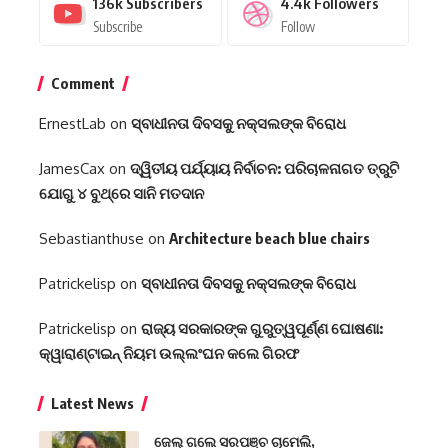
136k
Subscribers
4.4k
Followers
Subscribe
Follow
Comment
ErnestLab
on
ସ୍ବାଧୀନତା ଦିବସକୁ ନକ୍ସଲଙ୍କ ବିରୋଧ
JamesCax
on
ଦ୍ୱିତୀୟ ପର୍ଯ୍ୟାୟ ନିର୍ବାଚନ: ପରିଚାଳନାଗତ ତ୍ରୁଟି
ଯୋଗୁ ୪ ବୁଥ୍‌ରେ ସାନି ମତଦାନ
Sebastianthuse
on
Architecture beach blue chairs
Patrickelisp
on
ସ୍ବାଧୀନତା ଦିବସକୁ ନକ୍ସଲଙ୍କ ବିରୋଧ
Patrickelisp
on
ରାଜ୍ୟ ସରକାରଙ୍କ ଗୁରୁତ୍ୱପୂର୍ଣ୍ଣ ଘୋଷଣା:
କ୍ୱାରାଣ୍ଟାଇନ୍‌ ନିୟମ ଉଲ୍ଲଂଘନ କଲେ ଗିରଫ
Latest News
ଜେଲ୍ ଗଲେ ସରପଞ୍ଚ ଚାମେଲି,