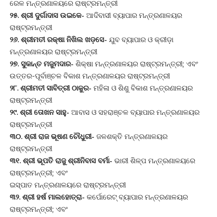
ରେଳ ମନ୍ତ୍ରଣାଳୟରେ ରାଷ୍ଟ୍ରମନ୍ତ୍ରୀ
୨୫. ଶ୍ରୀ ଦୁର୍ଗାଦାସ ଉଇକେ-
ଆଦିବାସୀ ବ୍ୟାପାର ମନ୍ତ୍ରଣାଳୟର
ରାଷ୍ଟ୍ରମନ୍ତ୍ରୀ
୨୬. ଶ୍ରୀମତୀ ରକ୍ଷା ନିଖିଲ ଖଡ଼ସେ-
ଯୁବ ବ୍ୟାପାର ଓ କ୍ରୀଡ଼ା
ମନ୍ତ୍ରଣାଳୟର ରାଷ୍ଟ୍ରମନ୍ତ୍ରୀ
୨୭. ସୁକାନ୍ତ ମଜୁମଦାର-
ଶିକ୍ଷା ମନ୍ତ୍ରଣାଳୟର ରାଷ୍ଟ୍ରମନ୍ତ୍ରୀ; ଏବଂ
ଉତ୍ତର-ପୂର୍ବାଞ୍ଚଳ ବିକାଶ ମନ୍ତ୍ରଣାଳୟର ରାଷ୍ଟ୍ରମନ୍ତ୍ରୀ
୨୮. ଶ୍ରୀମତୀ ସାବିତ୍ରୀ ଠାକୁର-
ମହିଳା ଓ ଶିଶୁ ବିକାଶ ମନ୍ତ୍ରଣାଳୟର
ରାଷ୍ଟ୍ରମନ୍ତ୍ରୀ
୨୯. ଶ୍ରୀ ତୋଖନ ସାହୁ-
ଆବାସ ଓ ସହରାଞ୍ଚଳ ବ୍ୟାପାର ମନ୍ତ୍ରଣାଳୟର
ରାଷ୍ଟ୍ରମନ୍ତ୍ରୀ
୩୦. ଶ୍ରୀ ରାଜ ଭୂଷଣ ଚୌଧୁରୀ-
ଜଳଶକ୍ତି ମନ୍ତ୍ରଣାଳୟର
ରାଷ୍ଟ୍ରମନ୍ତ୍ରୀ
୩୧. ଶ୍ରୀ ଭୂପତି ରାଜୁ ଶ୍ରୀନିବାସ ବର୍ମା-
ଭାରୀ ଶିଳ୍ପ ମନ୍ତ୍ରଣାଳୟରେ
ରାଷ୍ଟ୍ରମନ୍ତ୍ରୀ; ଏବଂ
ଇସ୍ପାତ ମନ୍ତ୍ରଣାଳୟରେ ରାଷ୍ଟ୍ରମନ୍ତ୍ରୀ
୩୨. ଶ୍ରୀ ହର୍ଷ ମାଲହୋତ୍ରା-
କର୍ପୋରେଟ୍ ବ୍ୟାପାର ମନ୍ତ୍ରଣାଳୟର
ରାଷ୍ଟ୍ରମନ୍ତ୍ରୀ; ଏବଂ