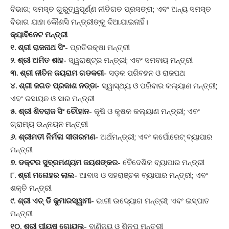
ବିଭାଗ; ସମସ୍ତ ଗୁରୁତ୍ୱପୂର୍ଣ୍ଣ ନୀତିଗତ ପ୍ରସଙ୍ଗ; ଏବଂ ଅନ୍ୟ ସମସ୍ତ
ବିଭାଗ ଯାହା କୌଣସି ମନ୍ତ୍ରୀଙ୍କୁ ଦିଆଯାଇନାହିଁ।
କ୍ୟାବିନେଟ ମନ୍ତ୍ରୀ
୧. ଶ୍ରୀ ରାଜନାଥ ସିଂ-
ପ୍ରତିରକ୍ଷା ମନ୍ତ୍ରୀ
୨. ଶ୍ରୀ ଅମିତ ଶାହ-
ସ୍ୱରାଷ୍ଟ୍ର ମନ୍ତ୍ରୀ; ଏବଂ ସମବାୟ ମନ୍ତ୍ରୀ
୩. ଶ୍ରୀ ନୀତିନ ଜୟରାମ ଗଡକରୀ-
ସଡ଼କ ପରିବହନ ଓ ରାଜପଥ
୪. ଶ୍ରୀ ଜଗତ ପ୍ରକାଶ ନଡ୍ଡା-
ସ୍ୱାସ୍ଥ୍ୟ ଓ ପରିବାର କଲ୍ୟାଣ ମନ୍ତ୍ରୀ;
ଏବଂ ରସାୟନ ଓ ସାର ମନ୍ତ୍ରୀ
୫. ଶ୍ରୀ ଶିବରାଜ ସିଂ ଚୌହାନ-
କୃଷି ଓ କୃଷକ କଲ୍ୟାଣ ମନ୍ତ୍ରୀ; ଏବଂ
ଗ୍ରାମ୍ୟ ଉନ୍ନୟନ ମନ୍ତ୍ରୀ
୬. ଶ୍ରୀମତୀ ନିର୍ମଳା ସୀତାରମଣ-
ଅର୍ଥମନ୍ତ୍ରୀ; ଏବଂ କର୍ପୋରେଟ୍ ବ୍ୟାପାର
ମନ୍ତ୍ରୀ
୭. ଡକ୍ଟର ସୁବ୍ରମଣ୍ୟମ ଜୟଶଙ୍କର-
ବୈଦେଶିକ ବ୍ୟାପାର ମନ୍ତ୍ରୀ
୮. ଶ୍ରୀ ମନୋହର ଲାଲ-
ଆବାସ ଓ ସହରାଞ୍ଚଳ ବ୍ୟାପାର ମନ୍ତ୍ରୀ; ଏବଂ
ଶକ୍ତି ମନ୍ତ୍ରୀ
୯. ଶ୍ରୀ ଏଚ୍ ଡି କୁମାରସ୍ୱାମୀ-
ଭାରୀ ଉଦ୍ୟୋଗ ମନ୍ତ୍ରୀ; ଏବଂ ଇସ୍ପାତ
ମନ୍ତ୍ରୀ
୧୦. ଶ୍ରୀ ପୀୟୂଷ ଗୋୟଲ-
ବାଣିଜ୍ୟ ଓ ଶିଳ୍ପ ମନ୍ତ୍ରୀ