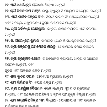
୧୧. ଶ୍ରୀ ଧର୍ମେନ୍ଦ୍ର ପ୍ରଧାନ-
ଶିକ୍ଷା ମନ୍ତ୍ରୀ
୧୨. ଶ୍ରୀ ଜିତନ ରାମ ମାଞ୍ଝି-
ଲଘୁ, କ୍ଷୁଦ୍ର ଓ ମଧ୍ୟମ ଉଦ୍ୟୋଗ ମନ୍ତ୍ରୀ
୧୩. ଶ୍ରୀ ରାଜୀବ ରଞ୍ଜନ ସିଂହ-
ଓରଫ ଲଲନ ସିଂ ପଞ୍ଚାୟତିରାଜ ମନ୍ତ୍ରୀ;
ଏବଂ ମତ୍ସ୍ୟ, ପଶୁପାଳନ ଓ ଦୁଗ୍ଧ ଉତ୍ପାଦନ ମନ୍ତ୍ରୀ
୧୪. ଶ୍ରୀ ସର୍ବାନନ୍ଦ ସୋନୱାଲ-
ବନ୍ଦର, ଜାହାଜ ଚଳାଚଳ ଏବଂ ଜଳପଥ
ମନ୍ତ୍ରୀ
୧୫. ଡ. ବୀରେନ୍ଦ୍ର କୁମାର-
ସାମାଜିକ ନ୍ୟାୟ ଓ ସଶକ୍ତିକରଣ ମନ୍ତ୍ରୀ
୧୬. ଶ୍ରୀ କିଞ୍ଜରପୁ ରାମମୋହନ ନାଇଡୁ-
ବେସାମରିକ ବିମାନ ଚଳାଚଳ
ମନ୍ତ୍ରୀ
୧୭. ଶ୍ରୀ ପ୍ରହ୍ଲାଦ ଯୋଶୀ-
ଉପଭୋକ୍ତା ବ୍ୟାପାର, ଖାଦ୍ୟ ଓ ସାଧାରଣ
ବଣ୍ଟନ ମନ୍ତ୍ରୀ; ଏବଂ
ନୂତନ ଏବଂ ଅକ୍ଷୟ ଶକ୍ତି ମନ୍ତ୍ରୀ
୧୮. ଶ୍ରୀ ଜୁଏଲ ଓରାମ-
ଆଦିବାସୀ ବ୍ୟାପାର ମନ୍ତ୍ରୀ
୧୯. ଶ୍ରୀ ଗିରିରାଜ ସିଂ-
ବୟନ ଶିଳ୍ପ ମନ୍ତ୍ରୀ
୨୦. ଶ୍ରୀ ଅଶ୍ୱିନୀ ବୈଷ୍ଣବ-
ରେଳ ମନ୍ତ୍ରୀ; ସୂଚନା ଓ ପ୍ରସାରଣ
ମନ୍ତ୍ରୀ; ଏବଂ ଇଲେକ୍ଟ୍ରୋନିକ୍ସ ଓ ସୂଚନା ପ୍ରଯୁକ୍ତି ବିଦ୍ୟା ମନ୍ତ୍ରୀ
୨୧. ଶ୍ରୀ ଜ୍ୟୋତିରାଦିତ୍ୟ ଏମ. ସିନ୍ଧିଆ-
ଯୋଗାଯୋଗ ଏବଂ ଉତ୍ତର-
ପୂର୍ବାଞ୍ଚଳ ବିକାଶ ମନ୍ତ୍ରୀ