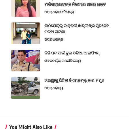
ମାଜିଷ୍ଟ୍ରେଟଙ୍କ ନିକଟରେ ହାଜର ହେବେ
ଅପରାଧ
ରାଜନୀତି
ରାଜ୍ୟ
କାଠଯୋଡ଼ିରୁ ଡାକ୍ତରୀ ଛାତ୍ରୀଙ୍କ ମୃତଦେହ
ମିଳିବା ଘଟଣା
ଅପରାଧ
ରାଜ୍ୟ
ଡିଜି ପଦ ପାଇଁ ଦୁଇ ଓଡ଼ିଆ ଆଇପିଏସ୍
ଜୀବନଚର୍ଯ୍ୟା
ରାଜନୀତି
ରାଜ୍ୟ
ହାଇୱାକୁ ପିଟିଲା ବିଏମଡବ୍ଲୁ କାର,୨ ମୃତ
ଅପରାଧ
ରାଜ୍ୟ
You Might Also Like