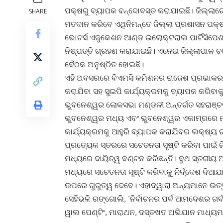
ପକ୍ଷରୁ ବ୍ୟାପକ ବନ୍ଦୋବସ୍ତ କରାଯାଇଛି। ଜିଲ୍ଲାର
SHARE
ମତଦାନ କରିବେ ଏଥିନିମନ୍ତେ ଜିଲ୍ଲା ପ୍ରଶାସନ ପକ୍ଷ
ଭୋଟର୍ସ ଏଜୁକେଶନ ଆଣ୍ଡ ଇଲୋକ୍ଟରାଲ ପାର୍ଟିସିପେଶ
ନିଷ୍ପତ୍ତି ଗ୍ରହଣ କରାଯାଇଛି। ଏନେଇ ଜିଲ୍ଲାପାଳ 
ବୈଠକ ଅନୁଷ୍ଠିତ ହୋଇଛି।
ଏହି ଅବସରରେ ବିଏମସି କମିଶନର ରାଜେଶ ପ୍ରଭାକର 
କରାଯିବା ସହ ସୁଇପି କାର୍ଯ୍ୟକ୍ରମକୁ ବ୍ୟାପକ କରିବାକୁ
ଭୁବନେଶ୍ୱର ଲୋକସଭା ମଣ୍ଡଳୀ ଅନ୍ତର୍ଗତ ସହରାଞ୍ଚ
ଭୁବନେଶ୍ୱର ମଧ୍ୟ ଏବଂ ଭୁବନେଶ୍ୱର ଏକାମ୍ରରେ ମ
କାର୍ଯ୍ୟକ୍ରମକୁ ଆହୁରି ବ୍ୟାପକ କରାଯିବର ଲକ୍ଷ୍ୟ 
ପ୍ରତ୍ୟେକ ସ୍ତରରେ ସଚେତନତା ସୃଷ୍ଟି କରିବା ପାଇଁ ଜି
ମଧ୍ୟରେ ଦାୟିତ୍ୱ ବଣ୍ଟନ କରିଛନ୍ତି। ବୁଥ ସ୍ତରୀୟ
ମଧ୍ୟରେ ସଚେତନତା ସୃଷ୍ଟି କରିବାକୁ ନିର୍ଦ୍ଦେଶ ଦି
ଉପରେ ଗୁରୁତ୍ୱ ଦେବେ। ଏହାଦ୍ୱାରା ଅନ୍ୟମାନେ ଉତ୍
ସେହିଭଳି ରଙ୍ଗୋଲି, ‘ନିର୍ବାଚନର ପର୍ବ ଆମଦେଶର ଗର୍ବ’ ଉ
ୱାଲ ପେଣ୍ଟିଂ, ମାରାଥନ, ଦସ୍ତଖତ ଅଭିଯାନ ମାଧ୍ୟମ