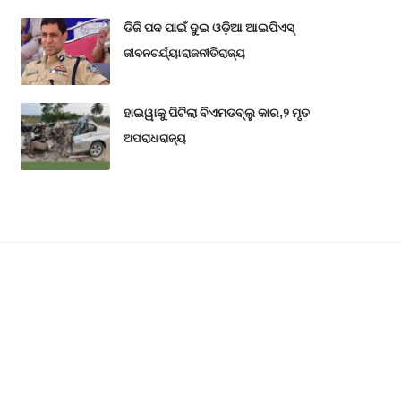
ଡିଜି ପଦ ପାଇଁ ଦୁଇ ଓଡ଼ିଆ ଆଇପିଏସ୍
ଜୀବନଚର୍ଯ୍ୟା
ରାଜନୀତି
ରାଜ୍ୟ
ହାଇୱାକୁ ପିଟିଲା ବିଏମଡବ୍ଲୁ କାର,୨ ମୃତ
ଅପରାଧ
ରାଜ୍ୟ