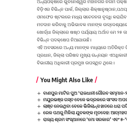
ଅନ୍ୟପକ୍ଷରେ ଭୁବନେଶ୍ୱର ମହାନଗର ନିଗମ ପକ୍ଷରୁ 
ବିଡ଼ିଏର ବିଭିନ୍ନ ପାର୍କ, ଜିଲ୍ଲାର ଶିକ୍ଷାନୁଷ୍ଠାନ
ଓମଫେଡ ଷ୍ଟଲରେ ମଧ୍ୟ ସଚେତନତା ବୃଦ୍ଧି କରାଯିବ। 
ମତଦାନ କରିବାକୁ ଅଭିଭାବକ ମାନଙ୍କ ଉଦ୍ଦେଶ୍ୟରେ
ଖୋର୍ଦ୍ଧା ଜିଲ୍ଲାରେ ଷଷ୍ଠ ପର୍ଯ୍ୟାୟ ଅର୍ଥାତ ମେ ୨୫ 
ବିଭିନ୍ନ ପଦକ୍ଷେପ ନିଆଯାଉଛି।
ଏହି ଅବସରରେ ଅନ୍ୟ ମାନଙ୍କ ମଧ୍ୟରେ ଅତିରିକ୍ତ ଜି
ପ୍ରଧାନ, ଜିଲ୍ଲା ପରିଷଦ ମୁଖ୍ୟ ଉନ୍ନୟନ ଏଅଧିକାରୀ ବା
ବିଭାଗୀୟ ଅଧିକାରୀ ପ୍ରମୁଖ ଉପସ୍ଥିତ ଥିଲେ।
You Might Also Like
ବାଣପୁର ମାଟିର ପୁଅ ‘ରାଜଧାନୀ ଗୌରବ ସମ୍ମାନ-
ମୟୁରଭଞ୍ଜ ଗସ୍ତ ବେଳେ ଭଦ୍ରକରେ ସାଂସଦ ଅପରାଜି
ଲାଞ୍ଚ ନେଉଥିବା ବେଳେ ଭିଜିଲାନ୍ସ ହାତରେ ଧରା
ରେଳ ପଥରୁ ମିଳିଲା ଯୁବକଙ୍କ ମୃତଦେହ: ଆତ୍ମହତ୍
ରାଜ୍ୟ ଶ୍ରମ ସଂସ୍ଥାନରେ ‘ମୋ ସରକାର’ ଏବଂ ୫-‘