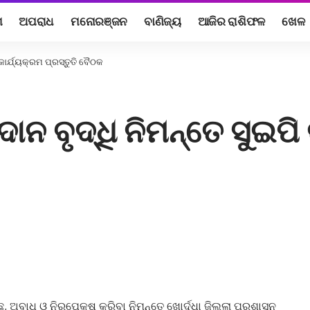
ଶ
ଅପରାଧ
ମନୋରଞ୍ଜନ
ବାଣିଜ୍ୟ
ଆଜିର ରାଶିଫଳ
ଖେଳ
 କାର୍ଯ୍ୟକ୍ରମ ପ୍ରସ୍ତୁତି ବୈଠକ
ାନ ବୃଦ୍ଧି ନିମନ୍ତେ ସୁଇପି 
ଛ, ଅବାଧ ଓ ନିରପେକ୍ଷ କରିବା ନିମନ୍ତେ ଖୋର୍ଦ୍ଧା ଜିଲ୍ଲା ପ୍ରଶାସନ