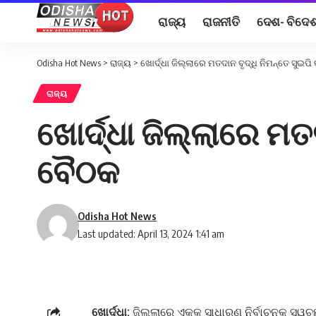
ରାଜ୍ୟ
ରାଜନୀତି
ଦେଶ- ବିଦେ
Odisha Hot News
>
ରାଜ୍ୟ
>
ଖୋର୍ଦ୍ଧା ଜିଲ୍ଲାରେ ମତଦାନ ବୃଦ୍ଧି ନିମନ୍ତେ ସୁଇପି
ରାଜ୍ୟ
ଖୋର୍ଦ୍ଧା ଜିଲ୍ଲାରେ ମତଦ
ବୈଠକ
Odisha Hot News
Last updated: April 13, 2024 1:41 am
ଖୋର୍ଦ୍ଧା:
ଜିଲ୍ଲାରେ ଏକକ ସାଧାରଣ ନିର୍ବାଚନକୁ ସ୍ୱଚ୍