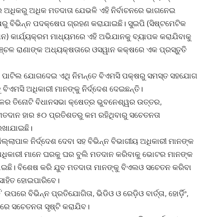
େ ଅଧିକରୁ ଅଧିକ ମତଦାତା ଯେଭଳି ଏହି ନିର୍ବାଚନରେ ଭାଗନେଇ
ରୁ ବିଭିନ୍ନ ପଦକ୍ଷେପ ଗ୍ରହଣ କରାଯାଇଛି। ସୁଇପି (ସିଷ୍ଟମେଟିକ
ନ) କାର୍ଯ୍ୟକ୍ରମ ମାଧ୍ୟମରେ ଏହି ଅଭିଯାନକୁ ବ୍ୟାପକ କରାଯିବାକୁ
ଚଞ୍ଚଳ ରାଣାଙ୍କ ଅଧ୍ୟକ୍ଷତାରେ ଓସୱାନ କକ୍ଷରେ ଏକ ପ୍ରସ୍ତୁତି
ପାଟିଲ ଯୋଗଦେଇ ଏଥି ନିମନ୍ତେ ବିଏମସି ପକ୍ଷରୁ ସମସ୍ତ ସହଯୋଗ
 ବିଏମସି ଅଧିକାରୀ ମାନଙ୍କୁ ନିର୍ଦ୍ଦେଶ ଦେଇଛନ୍ତି।
ଳର ତିନୋଟି ବିଧାନସଭା କ୍ଷେତ୍ର ଭୁବନେଶ୍ୱର ଉତ୍ତର,
ତଦାନ ହାର ୫୦ ପ୍ରତିଶତରୁ କମ ରହିଥିବାରୁ ସଚେତନତା
ରଖାଯାଇଛି।
ଲ୍ଲାପାଳ ନିର୍ଦ୍ଦେଶ ଦେବା ସହ ବିଭିନ୍ନ ବିଭାଗୀୟ ଅଧିକାରୀ ମାନଙ୍କ
 ଅଧିକାରୀ ମାନେ ଘରକୁ ଘର ବୁଲି ମତଦାନ କରିବାକୁ ଭୋଟର ମାନଙ୍କ
ଆଯାଇଛି। ବିଶେଷ କରି ଯୁବ ମତଦାତା ମାନଙ୍କୁ ବିଏଲଓ ସଚେତନ କରିବା
ସାହିତ ହୋଇପାରିବେ।
ପରେ ବିଭିନ୍ନ ପ୍ରତିଯୋଗିତା, ଭିଡିଓ ଓ ରେଡ଼ିଓ ବାର୍ତ୍ତା, ହୋର୍ଡ଼ିଂ,
ରେ ସଚେତନତା ସୃଷ୍ଟି କରାଯିବ।