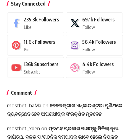
Stay Connected
235.3k
Followers
69.1k
Followers
Like
Follow
11.6k
Followers
56.4k
Followers
Pin
Follow
136k
Subscribers
4.4k
Followers
Subscribe
Follow
Comment
mostbet_baMa
on
ତେଲେଙ୍ଗାନା ଏନ୍‌କାଉଣ୍ଟର: ପୁଣିଥରେ
ବ୍ୟବଚ୍ଛେଦ ହେବ ଅପରାଧୀଙ୍କ ସଂରକ୍ଷିତ ମୃତଦେହ
mostbet_xden
on
ପ୍ରଣବ ପ୍ରକାଶ ଦାସଙ୍କୁ ମିଳିଲା ନୂଆ
ଦାୟିତ୍ୱ, ଦଳର ସାଂଗଠନିକ ସମ୍ପାଦକ ଭାବେ ହେଲେ ନିଯୁକ୍ତ