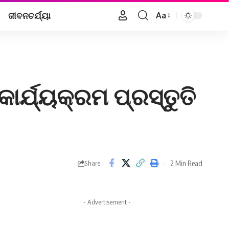
ଜୀବନଚର୍ଯ୍ୟା
Aa
Font
Resizer
କାର୍ଯ୍ୟକ୍ରମ ପ୍ରସ୍ତୁତି
2 Min Read
Share
- Advertisement -