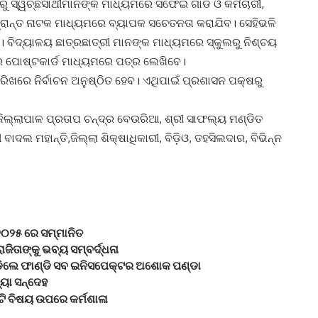
ସ୍ୱଚ୍ଛସାଥୀମାନଙ୍କ ମାଧ୍ୟମରେ ସଫେଇ ଗାଡି ଓ କର୍ମଚାରୀ,
,ପଥପ୍ରାନ୍ତ ନାଟକ ମାଧ୍ୟମରେ ବ୍ୟାପକ ସଚେତନତା କରାଯିବ। ସେହିଭଳି
ବିଦ୍ୟାଳୟ ଛାତ୍ରଛାତ୍ରୀ ମାନଙ୍କ ମାଧ୍ୟମରେ ସ୍କୁଲରୁ ନିଶ୍ଚୟ
 ପୋଷ୍ଟକାର୍ଡ ମାଧ୍ୟମରେ ପତ୍ର ଲେଖିବେ।
ତାରିଖରେ ନିର୍ବାଚନ ଅନୁଷ୍ଠିତ ହେବ। ଏଥିପାଇଁ ପ୍ରଶାସନ ପକ୍ଷରୁ
ଲ୍ଲାପାଳ ପ୍ରତାପ ଚନ୍ଦ୍ର ବେଉରିଆ, ଶ୍ରୀ ସାଫଲ୍ୟ ମଣ୍ଡିତ
ଦଲ ମହାନ୍ତି,ଜିଲ୍ଲା ଶିକ୍ଷାଧିକାରୀ, ବିଡ଼ିଓ, ତହସିଲଦାର, ବିଭିନ୍ନ
୨୦୨୫ ରେ ସମ୍ମାନିତ
ତାଙ୍କୁ ଭବ୍ୟ ସମ୍ବର୍ଦ୍ଧନା
 ପଡିଲେ ଫାଣ୍ଡି ସବ ଇନିସପେକ୍ଟର ଅଶୋକ ପଣ୍ଡା
ୟା ସନ୍ଦେହ
ଟି ବିଷୟ ଉପରେ କର୍ମଶାଳା