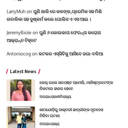
LarryMuh
on
ପୁଣି ଖାକି ରେ କଳଙ୍କ,ପ୍ରେମିକ ସହ ମିଶି
ନାବାଳିକା ସହ ଦୁଷ୍କର୍ମ କଲେ ପୋଲିସ ଏ ଏସ ଆଇ ।
JeremyBiole
on
ପୁଣି ୬ କୋଲକାତା ଫେରନ୍ତା କରୋନା
ଆକ୍ରାନ୍ତ ଚିହ୍ନଟ
Antoniocog
on
କଟକର ଏସ୍‌ସିବିକୁ ଆସିବେ ଜଗା-ବଳିଆ
Latest News
ଜେଲ୍ ଗଲେ ସରପଞ୍ଚ ଚାମେଲି, ମାଜିଷ୍ଟ୍ରେଟଙ୍କ
ନିକଟରେ ହାଜର ହେବେ
ଅପରାଧ
ରାଜନୀତି
ରାଜ୍ୟ
କାଠଯୋଡ଼ିରୁ ଡାକ୍ତରୀ ଛାତ୍ରୀଙ୍କ ମୃତଦେହ
ମିଳିବା ଘଟଣା
ଅପରାଧ
ରାଜ୍ୟ