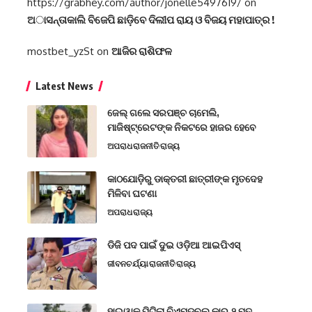
https://grabhey.com/author/jonelle5497619/
on
ଅାସନ୍ତାକାଲି ବିଜେପି ଛାଡ଼ିବେ ଦିଲୀପ ରାୟ ଓ ବିଜୟ ମହାପାତ୍ର !
mostbet_yzSt
on
ଆଜିର ରାଶିଫଳ
Latest News
ଜେଲ୍ ଗଲେ ସରପଞ୍ଚ ଚାମେଲି,
ମାଜିଷ୍ଟ୍ରେଟଙ୍କ ନିକଟରେ ହାଜର ହେବେ
ଅପରାଧ
ରାଜନୀତି
ରାଜ୍ୟ
କାଠଯୋଡ଼ିରୁ ଡାକ୍ତରୀ ଛାତ୍ରୀଙ୍କ ମୃତଦେହ
ମିଳିବା ଘଟଣା
ଅପରାଧ
ରାଜ୍ୟ
ଡିଜି ପଦ ପାଇଁ ଦୁଇ ଓଡ଼ିଆ ଆଇପିଏସ୍
ଜୀବନଚର୍ଯ୍ୟା
ରାଜନୀତି
ରାଜ୍ୟ
ହାଇୱାକୁ ପିଟିଲା ବିଏମଡବ୍ଲୁ କାର,୨ ମୃତ