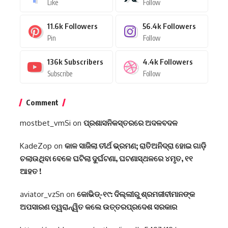
Like
Follow
11.6k
Followers
56.4k
Followers
Pin
Follow
136k
Subscribers
4.4k
Followers
Subscribe
Follow
Comment
mostbet_vmSi
on
ପ୍ରଶାସନିକସ୍ତରରେ ଅଦଳବଦଳ
KadeZop
on
କାଳ ସାଜିଲା ତୀର୍ଥ ଭ୍ରମଣ; ରାତିଅନିଦ୍ରା ହୋଇ ଗାଡ଼ି
ଚଲାଉଥିବା ବେଳେ ଘଟିଲା ଦୁର୍ଘଟଣା, ଘଟଣାସ୍ଥଳରେ ୪ମୃତ, ୧୧
ଆହତ !
aviator_vzSn
on
କୋଭିଡ୍-୧୯: ଦିଲ୍ଲୀରୁ ଶ୍ରମଜୀବୀମାନଙ୍କ
ଅପସାରଣ ତ୍ୱରାନ୍ୱିତ କଲେ ଉତ୍ତରପ୍ରଦେଶ ସରକାର