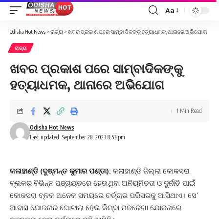
Aa
Font
Resizer
Odisha Hot News
>
ରାଜ୍ୟ
>
ଖବର ପ୍ରକାଶ ପରେ ସାମ୍ବାଦିକଙ୍କୁ ହତ୍ୟାଧମକ, ଥାନାରେ ଅଭିଯୋଗ
ରାଜ୍ୟ
ଖବର ପ୍ରକାଶ ପରେ ସାମ୍ବାଦିକଙ୍କୁ
ହତ୍ୟାଧମକ, ଥାନାରେ ଅଭିଯୋଗ
1 Min Read
Odisha Hot News
Last updated: September 28, 2023 8:53 pm
କଳାହାଣ୍ଡି (ଦୁଷ୍ମନ୍ତ କୁମାର ପଣ୍ଡା):
କଳାହାଣ୍ଡି ଜିଲ୍ଲା କୋକସରା
ବ୍ଲକର ବିଭିନ୍ନ ପଞ୍ଚାୟତରେ ହେଉଥିବା ଅନିୟମିତତା ଓ ଦୁର୍ନୀତି ପାଇଁ
କୋକସରା ବ୍ଳକ ଅନେକ ସମୟରେ ଚର୍ଚ୍ଚାର ପରିସରକୁ ଆସିଥାଏ। ସେ’
ଆବାସ ଯୋଜନାର ଘୋଟାଲା ହେଉ କିମ୍ବା ମନରେଗା ଯୋଜନାରେ