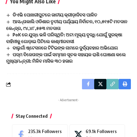
You Might Also Like
ଡିଏଭି ପୋଖରୀପୁଟରେ ଜାତୀୟ କ୍ରୀଡ଼ାଦିବସ ପାଳିତ
ଆସନ୍ତାକାଲି ଓଡିଶାର ତୃତୀୟ ପର୍ଯ୍ୟାୟ ନିର୍ବାଚନ, ୧୦,୫୧୫ଟି ମତଦାନ
କେନ୍ଦ୍ର, ୯୪,୪୮,୫୫୩ ମତଦାତା
PoK ରେ ଯୁଦ୍ଧ ଭଳି ପରିସ୍ଥିତି: ଅଟା ମୂଲ୍ୟ ବୃଦ୍ଧି ଯୋଗୁଁ ସୁରକ୍ଷା
ବାହିନୀକୁ ଗୋଡ଼ାଇ ପିଟିଲେ କାଶ୍ମୀରବାସୀ
ବାଲୁଗାଁ ଷ୍ଟେସନରେ ଟିଟିଇଙ୍କ ନାମରେ ଦୁର୍ବ୍ୟବହାର ଅଭିଯୋଗ
ପଦ୍ମ ବିଜେତାଙ୍କ ପାଇଁ ସମ୍ମାନ ସୂଚକ ସହାୟକ ରାଶି ଘୋଷଣା କଲେ
ମୁଖ୍ୟମନ୍ତ୍ରୀ: ମିଳିବ ମାସିକ ୩୦ ହଜାର
- Advertisement -
Stay Connected
235.3k
Followers
69.1k
Followers