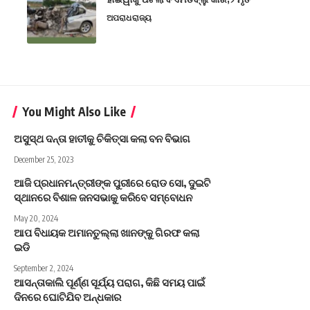
ଅପରାଧ
ରାଜ୍ୟ
You Might Also Like
ଅସୁସ୍ଥ ଦନ୍ତା ହାତୀକୁ ଚିକିତ୍ସା କଲା ବନ ବିଭାଗ
December 25, 2023
ଆଜି ପ୍ରଧାନମନ୍ତ୍ରୀଙ୍କ ପୁରୀରେ ରୋଡ ସୋ, ଦୁଇଟି
ସ୍ଥାନରେ ବିଶାଳ ଜନସଭାକୁ କରିବେ ସମ୍ବୋଧନ
May 20, 2024
ଆପ ବିଧାୟକ ଅମାନତୁଲ୍ଲା ଖାନଙ୍କୁ ଗିରଫ କଲା
ଇଡି
September 2, 2024
ଆସନ୍ତାକାଲି ପୂର୍ଣ୍ଣ ସୂର୍ଯ୍ୟ ପରାଗ, କିଛି ସମୟ ପାଇଁ
ଦିନରେ ଘୋଟିଯିବ ଅନ୍ଧକାର