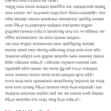
ଚଞ୍ଚକତା ନେଇ ଚର୍ଚ୍ଚାରେ ରହି ଆସିଛି।
ଏସବୁକୁ ନେଇ ଅନେକ ସମୟରେ ରାଜନୈତିକ ଦଳ, ପଞ୍ଚାୟତବାସୀ ପକ୍ଷରୁ
ବ୍ଳକ ଘେରାଉ ଏବଂ ଆନ୍ଦୋଳନ ମଧ୍ୟ ବିଗତ ଦିନରେ ହୋଇସାରିଛି। ଏବେ
ମହିଳା ସରପଞ୍ଚ ମାନଙ୍କ ସ୍ବାମୀମାନେ ସରପଞ୍ଚଙ୍କ ପ୍ରତିନିଧି ବୋଲାଇ
ହୋଇ ବିଭିନ୍ନ ଉନ୍ନୟନମୂଳକ କାର୍ଯ୍ୟରେ ହସ୍ତକ୍ଷେପ କରୁଥିବା
ବୁଦ୍ଧିଜୀବୀ ମହଲରେ ଚର୍ଚ୍ଚା ଓ ଆଲୋଚନାକୁ ନେଇ ଗତ ୨୬ ତାରିଖରେ ଏକ
ଦୈନିକ ଖବରକାଗଜରେ ଏକ ଖବର ପ୍ରକାଶ ପାଇଥିଲା।
ଏହା ପରେ ସଂପୃକ୍ତ ଖବରକାଗଜର ବ୍ଳକ ପ୍ରତିନିଧିଙ୍କୁ ସରପଞ୍ଚ
ମାନଙ୍କ ସ୍ବାମୀ ମାନେ ଜୀବନରୁ ମାରିଦେବାକୁ ହତ୍ୟା ଧମକ ଦେବା ସହିତ
ଆକ୍ରମଣ କରିଥିବା ନେଇ ଗୁରୁବାର ସାମ୍ବାଦିକ ଜଣକ କୋକସରା ଥାନାରେ
ଲିଖିତ ଅଭିଯୋଗ କରିଛନ୍ତି। ଅଭିଯୋଗ ଅନୁସାରେ କୋକସରା ଥାନା
ଅଧିକାରୀଣି ରନିତା ପ୍ରଧାନ ଏକ ମାମଲା ରୁଜୁ କରି ତଦନ୍ତ ଚଳାଇଥିବା
ବେଳେ ୫ଜଣଙ୍କ ନାମରେ ମାମଲା ଦାଏର ହୋଇଥିବା ସୂଚନା ରହିଛି।
ତେବେ ସତ୍ୟ ଖବର ପ୍ରକାଶପରେ ସାମ୍ବାଦିକଙ୍କୁ ଆକ୍ରମଣ ସହ ହତ୍ୟା
ଧମକ ଦେବା ଘଟଣାକୁ ବିଭିନ୍ନ ମହଲରେ ତୀବ୍ର ନିନ୍ଦା କରାଯାଇଛି। ଗଣ
ମାଧ୍ୟମର କଣ୍ଠରୋଧ କରାଯିବା ପାଇଁ ଏହା ଏକ ଯୋଜନା ବୋଲି ଜିଲ୍ଲାର
ବିଭିନ୍ନ ସାମ୍ବାଦିକ ସଂଘ ମଧ୍ୟ ଏହାକୁ ନିନ୍ଦା କରିଛନ୍ତି।