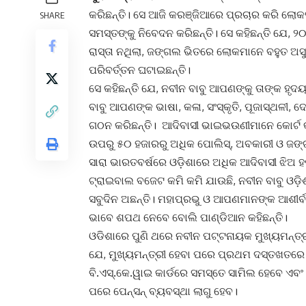
କରିଛନ୍ତି। ସେ ଆଜି କରଞ୍ଜିଆରେ ପ୍ରଚାର କରି ଲୋ
SHARE
ସମସ୍ତଙ୍କୁ ନିବେଦନ କରିଛନ୍ତି। ସେ କହିଛନ୍ତି ଯେ,
ରାସ୍ତା ନଥିଲା, ଜଙ୍ଗଲ ଭିତରେ ଲୋକମାନେ ବହୁତ ଅସୁ
ପରିବର୍ତ୍ତନ ଘଟାଇଛନ୍ତି।
ସେ କହିଛନ୍ତି ଯେ, ନବୀନ ବାବୁ ଆପଣଙ୍କୁ ତାଙ୍କ ହୃଦ
ବାବୁ ଆପଣଙ୍କ ଭାଷା, କଳା, ସଂସ୍କୃତି, ପୂଜାସ୍ଥଳୀ, 
ଗଠନ କରିଛନ୍ତି। ଆଦିବାସୀ ଭାଇଭଉଣୀମାନେ କୋର୍ଟ 
ଉପରୁ ୫୦ ହଜାରରୁ ଅଧିକ ପୋଲିସ୍‍, ଅବକାରୀ ଓ ଜଙ୍ଗ
ସାରା ଭାରତବର୍ଷରେ ଓଡ଼ିଶାରେ ଅଧିକ ଆଦିବାସୀ ଝିଅ 
ଟ୍ରାଇବାଲ ବଜେଟ କମି କମି ଯାଉଛି, ନବୀନ ବାବୁ ଓଡ଼ି
ସବୁଦିନ ଅଛନ୍ତି। ମହାପ୍ରଭୁ ଓ ଆପଣମାନଙ୍କ ଆଶୀର୍ବ
ଭାବେ ଶପଥ ନେବେ ବୋଲି ପାଣ୍ଡିଆନ କହିଛନ୍ତି।
ଓଡିଶାରେ ପୁଣି ଥରେ ନବୀନ ପଟ୍ଟନାୟକ ମୁଖ୍ୟମନ୍ତ୍ର
ଯେ, ମୁଖ୍ୟମନ୍ତ୍ରୀ ହେବା ପରେ ପ୍ରଥମ ଦସ୍ତଖତରେ ଓଡ଼
ବି.ଏସ୍‍.କେ.ୱାଇ କାର୍ଡରେ ସମସ୍ତେ ସାମିଲ ହେବେ ଏବ
ପରେ ପେନ୍‍ସନ୍‍ ବ୍ୟବସ୍ଥା ଲାଗୁ ହେବ।