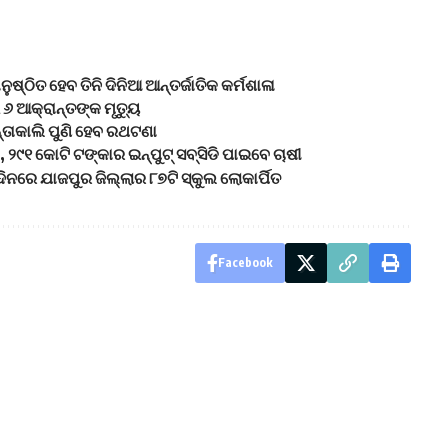
୍ଠିତ ହେବ ତିନି ଦିନିଆ ଆନ୍ତର୍ଜାତିକ କର୍ମଶାଳା
୬ ଆକ୍ରାନ୍ତଙ୍କ ମୃତ୍ୟୁ
୍ତାକାଲି ପୁଣି ହେବ ରଥଟଣା
୨୯୧ କୋଟି ଟଙ୍କାର ଇନ୍‌ପୁଟ୍ ସବ୍‌ସିଡି ପାଇବେ ଚାଷୀ
ଦିନରେ ଯାଜପୁର ଜିଲ୍ଲାର ୮୭ଟି ସ୍କୁଲ ଲୋକାର୍ପିତ
Facebook