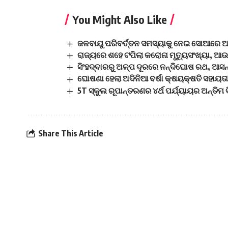
You Might Also Like
ଜଳବାୟୁ ପରିବର୍ତ୍ତନ ସମସ୍ୟାକୁ ନେଇ ସୋଆରେ ଅନୁଷ
ରାଜ୍ୟରେ ଶହେ ଟପିଲା କରୋନା ମୃତ୍ୟୁସଂଖ୍ୟା, ଆଉ 
ସିଂହଦ୍ବାରରୁ ଅଳ୍ପ ଦୂରରେ ନନ୍ଦିଘୋଷ ରଥ, ଆସନ
ଘୋଷଣା ହେଲା ଅଦିନିଆ ବର୍ଷା କ୍ଷୟକ୍ଷତି ସହାୟତା, 
5T ସ୍କୁଲ ରୂପାନ୍ତରଣର ୪ର୍ଥ ପର୍ଯ୍ୟାୟର ଅନ୍ତିମ 
Share This Article