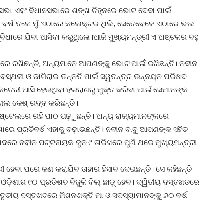
କସଭା ଏବଂ ବିଧାନସଭାରେ ଶଙ୍ଖ ଚିହ୍ନରେ ଭୋଟ ଦେବା ପାଇଁ
 ୨୦ ବର୍ଷ ତଳେ ମୁଁ ଏଠାରେ କଲେକ୍ଟର ଥିଲି, ସେତେବେଳେ ଏଠାରେ ଭଲ
ବିଧାରେ ଯିବା ଆସିବା କରୁଥିଲେ।ଆଜି ମୁଖ୍ୟମନ୍ତ୍ରୀ ଏ ଅଞ୍ଚଳର ବହୁ
ୟରେ ରଖିଛନ୍ତି, ଅନ୍ୟମାନେ ଆପଣଙ୍କୁ ଭୋଟ ପାଇଁ ରଖିଛନ୍ତି। ନବୀନ
ଦେବସ୍ଥଳୀ ଓ ଜାଗିରାର ଉନ୍ନତି ପାଇଁ ସ୍ୱତନ୍ତ୍ର ଉନ୍ନୟନ ପରିଷଦ
କଚେରୀ ଆସି ହେଉଥିବା ହଇରାଣରୁ ମୁକ୍ତ କରିବା ପାଇଁ ସେମାନଙ୍କ
ଲ କେଶ୍‍ ରଦ୍ଦ କରିଛନ୍ତି।
ହଷ୍ଟେଲରେ ରହି ପାଠ ପଢ଼ୁଛନ୍ତି। ଅନ୍ୟ ରାଜ୍ୟମାନଙ୍କରେ
ଶାରେ ପ୍ରତିବର୍ଷ ଏହାକୁ ବଢ଼ାଉଛନ୍ତି। ନବୀନ ବାବୁ ଆପଣଙ୍କ ସହିତ
ାଦରେ ନବୀନ ପଟ୍ଟନାୟକ ଜୁନ ୯ ତାରିଖରେ ପୁଣି ଥରେ ମୁଖ୍ୟମନ୍ତ୍ରୀ
ୀ ହେବା ପରେ କଣ କରାଯିବ ତାହାର ହିସାବ ଦେଇଛନ୍ତି। ସେ କହିଛନ୍ତି
ିଶାର ୯୦ ପ୍ରତିଶତ ବିଜୁଳି ବିଲ୍‍ ଛାଡ଼୍‍ ହେବ। ଦ୍ୱିତୀୟ ଦସ୍ତଖତରେ
ଂ ତୃତୀୟ ଦସ୍ତଖତରେ ମିଶନଶକ୍ତି ମା ଓ ସଦସ୍ୟାମାନଙ୍କୁ ୬୦ ବର୍ଷ