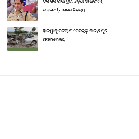
ଡିଜି ପଦ ପାଇଁ ଦୁଇ ଓଡ଼ିଆ ଆଇପିଏସ୍
ଜୀବନଚର୍ଯ୍ୟା
ରାଜନୀତି
ରାଜ୍ୟ
ହାଇୱାକୁ ପିଟିଲା ବିଏମଡବ୍ଲୁ କାର,୨ ମୃତ
ଅପରାଧ
ରାଜ୍ୟ