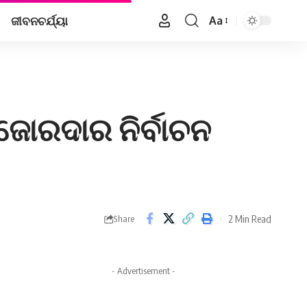
ଜୀବନଚର୍ଯ୍ୟା
Aa
Font
Resizer
 ଜୋରଦାର ନିର୍ବାଚନ
2 Min Read
Share
- Advertisement -