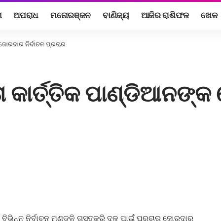
ଶ
ଅପରାଧ
ମନୋରଞ୍ଜନ
ବାଣିଜ୍ୟ
ଆଜିର ରାଶିଫଳ
ଖେଳ
 ଜୋରଦାର ନିର୍ବାଚନ ପ୍ରଚାର
 କାର୍ତ୍ତିକ ପାଣ୍ଡିଆନଙ୍କ
ି ବିଭିନ୍ନ ନିର୍ବାଚନ ମଣ୍ଡଳି ଗସ୍ତକରି ଦଳ ପାଇଁ ପ୍ରଚାର ଜୋରଦାର