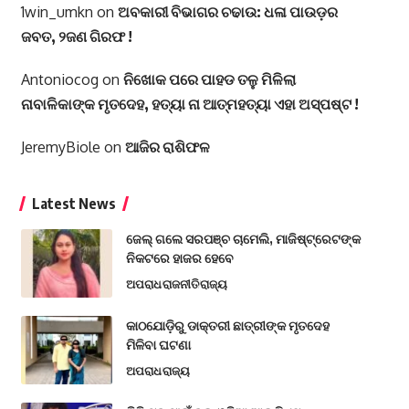
1win_umkn
on
ଅବକାରୀ ବିଭାଗର ଚଢାଉ: ଧଳା ପାଉଡ଼ର
ଜବତ, ୨ଜଣ ଗିରଫ !
Antoniocog
on
ନିଖୋକ ପରେ ପାହଡ ତଳୁ ମିଳିଲା
ନାବାଳିକାଙ୍କ ମୃତଦେହ, ହତ୍ୟା ନା ଆତ୍ମହତ୍ୟା ଏହା ଅସ୍ପଷ୍ଟ !
JeremyBiole
on
ଆଜିର ରାଶିଫଳ
Latest News
ଜେଲ୍ ଗଲେ ସରପଞ୍ଚ ଚାମେଲି, ମାଜିଷ୍ଟ୍ରେଟଙ୍କ
ନିକଟରେ ହାଜର ହେବେ
ଅପରାଧ
ରାଜନୀତି
ରାଜ୍ୟ
କାଠଯୋଡ଼ିରୁ ଡାକ୍ତରୀ ଛାତ୍ରୀଙ୍କ ମୃତଦେହ
ମିଳିବା ଘଟଣା
ଅପରାଧ
ରାଜ୍ୟ