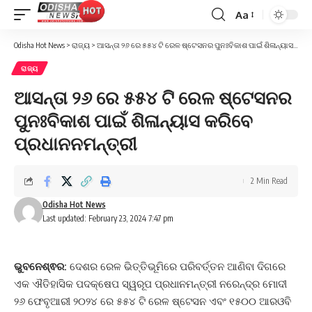
Aa
Font
Resizer
Odisha Hot News
>
ରାଜ୍ୟ
>
ଆସନ୍ତା ୨୬ ରେ ୫୫୪ ଟି ରେଳ ଷ୍ଟେସନର ପୁନଃବିକାଶ ପାଇଁ ଶିଳାନ୍ୟାସ କରିବେ ପ୍ରଧାନନମନ୍ତ୍ରୀ
ରାଜ୍ୟ
ଆସନ୍ତା ୨୬ ରେ ୫୫୪ ଟି ରେଳ ଷ୍ଟେସନର
ପୁନଃବିକାଶ ପାଇଁ ଶିଳାନ୍ୟାସ କରିବେ
ପ୍ରଧାନନମନ୍ତ୍ରୀ
2 Min Read
Odisha Hot News
Last updated: February 23, 2024 7:47 pm
ଭୁବନେଶ୍ଵର:
ଦେଶର ରେଳ ଭିତ୍ତିଭୂମିରେ ପରିବର୍ତ୍ତନ ଆଣିବା ଦିଗରେ
ଏକ ଐତିହାସିକ ପଦକ୍ଷେପ ସ୍ୱରୂପ ପ୍ରଧାନମନ୍ତ୍ରୀ ନରେନ୍ଦ୍ର ମୋଦୀ
୨୬ ଫେବୃଆରୀ ୨୦୨୪ ରେ ୫୫୪ ଟି ରେଳ ଷ୍ଟେସନ ଏବଂ ୧୫୦୦ ଆରଓବି