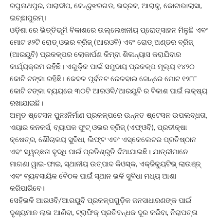
ରଘୁନାଥପୁର, ପାରାଦୀପ, କେନ୍ଦୁଝରଗଡ, ଭଦ୍ରକ, ଆରାକୁ, କୋଟାଭାଲାସା,
ଇଚ୍ଛାପୁରମ୍।
ଓଡ଼ିଶା ରେ ଭିତ୍ତିଭୂମି ବିକାଶରେ ଉଲ୍ଲେଖନୀୟ ପ୍ରୋତ୍ସାହନ ମିଳୁଛି ଏବଂ
ମୋଟ ୫୨ଟି ରୋଡ୍ ଓଭର ବ୍ରିଜ୍ (ଆରଓବି) ଏବଂ ରୋଡ୍ ଅଣ୍ଡର ବ୍ରିଜ୍
(ଆରୟୁବି) ପ୍ରକଳ୍ପର ଲୋକାର୍ପଣ କିମ୍ବା ଶିଳାନ୍ୟାସ କରାଯିବାର
କାର୍ଯ୍ୟକ୍ରମ ରହିଛି। ଏଗୁଡ଼ିକ ପାଇଁ ସମୁଦାୟ ପ୍ରକଳ୍ପ ମୂଲ୍ୟ ୧୪୨୦
କୋଟି ଟଙ୍କା ରହିଛି। କେବଳ ପୂର୍ବତଟ ରେଳବାଇ ଜୋନ୍ରେ ମୋଟ ୧୨୮୮
କୋଟି ଟଙ୍କା ବ୍ୟୟରେ ୩୦ଟି ଆରଓବି/ଆରୟୁବି ର ବିକାଶ ପାଇଁ ଲକ୍ଷ୍ୟ
ରଖାଯାଇଛି।
ଅମୃତ ଷ୍ଟେସନ ପୁନଃନିର୍ମାଣ ପ୍ରକଳ୍ପରେ ଉନ୍ନତ ଷ୍ଟେସନ ଉପଲବ୍ଧତା,
ଏୟାର କନକର୍ସ, ବ୍ୟାପକ ଫୁଟ୍ ଓଭର ବ୍ରିଜ୍ (ଏଫ୍ଓବି), ପ୍ରତୀକ୍ଷା
କ୍ଷେତ୍ର, ଶୌଚାଳୟ ସୁବିଧା, ଲିଫ୍ଟ ଏବଂ ଏସ୍କେଲେଟର ପ୍ରତିଷ୍ଠାନ
ଏବଂ ସ୍ୱଚ୍ଛତା ବୃଦ୍ଧି ପାଇଁ ପ୍ରତିଶ୍ରୁତି ଦିଆଯାଇଛି। ଯାତ୍ରୀମାନେ
ମାଗଣା ୱାଇ-ଫାଇ, ସ୍ଥାନୀୟ ଉତ୍ପାଦ କିଓସ୍କ, ଏକ୍ଜିକ୍ୟୁଟିଭ୍ ଲାଉଞ୍ଜ୍
ଏବଂ ବ୍ୟବସାୟିକ ବୈଠକ ପାଇଁ ସ୍ଥାନ ଭଳି ସୁବିଧା ମଧ୍ୟ ଆଶା
କରିପାରିବେ।
ସେହିଭଳି ଆରଓବି/ଆରୟୁବି ପ୍ରକଳ୍ପଗୁଡ଼ିକ ଜନସାଧାରଣଙ୍କ ପାଇଁ
ଦୃଶ୍ୟମାନ ଲାଭ ଆଣିବା, ଟ୍ରାଫିକ୍ ପ୍ରତିବନ୍ଧକ ଦୂର କରିବା, ନିରାପତ୍ତା