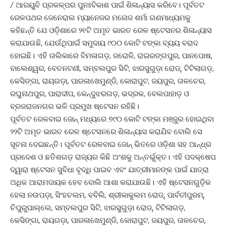
/ ଆରୟୁବି ପ୍ରକଳ୍ପର ପୁନଃବିକାଶ ପାଇଁ ଶିଳାନ୍ୟାସ କରିବେ। ପୂର୍ବତଟ
ରେଳପଥର ଜେନେରାଲ ମ୍ୟାନେଜର ମନୋଜ ଶର୍ମା ଗଣମାଧ୍ୟମକୁ
କହିଛନ୍ତି ଯେ ଓଡ଼ିଶାରେ ୨୧ଟି ଅମୃତ ଭାରତ ରେଳ ଷ୍ଟେସନର ଶିଳାନ୍ୟାସ
କରାଯାଉଛି, ଯେଉଁଥିପାଇଁ ସମୁଦାୟ ୯୦୦ କୋଟି ଟଙ୍କା ବ୍ୟୟ ବରାଦ
ହୋଇଛି। ଏହି ତାଲିକାରେ ବିମଳାଗଡ଼, ଜରୋଳି, ରାଇରଙ୍ଗପୁର, ପାନପୋଷ,
ବାଲେଶ୍ୱର, ବେତନଟଣୀ, ସମ୍ବଲପୁର ସିଟି, ଝାରସୁଗୁଡ଼ା ରୋଡ୍, ଟିଟିଲାଗଡ଼,
କେସିଙ୍ଗା, ରାୟଗଡ଼ା, ପାରଳାଖେମୁଣ୍ଡି, କୋରାପୁଟ, ଜୟପୁର, ତାଳଚେର,
ରଘୁନାଥପୁର, ପାରାଦୀପ, କେନ୍ଦୁଝରଗଡ଼, ଭଦ୍ରକ, ବେଲପାହାଡ଼ ଓ
ବ୍ରଜରାଜନଗର ଭଳି ପ୍ରମୁଖ ଷ୍ଟେସନ ରହିଛି।
ପୂର୍ବତଟ ରେଳବାଇ ଜୋନ୍ ମଧ୍ୟରେ ୭୯୦ କୋଟି ଟଙ୍କା ମଞ୍ଜୁର ହୋଇଥିବା
୨୨ଟି ଅମୃତ ଭାରତ ରେଳ ଷ୍ଟେସନରେ ଶିଳାନ୍ୟାସ କରାଯିବ ବୋଲି ସେ
ସୂଚନା ଦେଇଛନ୍ତି। ପୂର୍ବତଟ ରେଳବାଇ ଜୋନ୍ ଭିତରେ ଓଡ଼ିଶା ସହ ଆନ୍ଧ୍ର
ପ୍ରଦେଶ ଓ ଛତିଶଗଡ଼ ରାଜ୍ୟର କିଛି ଅଂଶକୁ ଅନ୍ତର୍ଭୁକ୍ତ। ଏହି ପଦକ୍ଷେପ
ଦ୍ୱାରା ଷ୍ଟେସନ ସୁବିଧା ବୃଦ୍ଧି ପାଇବ ଏବଂ ଯାତ୍ରୀମାନଙ୍କ ପାଇଁ ଯାତ୍ରା
ଅଧିକ ଆରାମଦାୟକ ହେବ ବୋଲି ଆଶା କରାଯାଉଛି। ଏହି ଷ୍ଟେସନଗୁଡ଼ିକ
ହେଲା ନଉପଡ଼ା, ସିଂହଚଲମ, ବବିଲି, ଶ୍ରୀକାକୁଲମ ରୋଡ୍, ପାର୍ବତୀପୁରମ୍,
ଚିପୁରୁପାଲ୍ଲେ, ସମ୍ବଲପୁର ସିଟି, ଝାରସୁଗୁଡ଼ା ରୋଡ୍, ଟିଟିଲାଗଡ଼,
କେସିଙ୍ଗା, ରାୟଗଡ଼ା, ପାରଳାଖେମୁଣ୍ଡି, କୋରାପୁଟ, ଜୟପୁର, ତାଳଚେର,