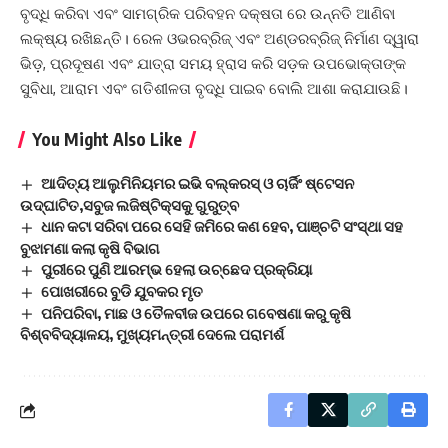
ବୃଦ୍ଧି କରିବା ଏବଂ ସାମଗ୍ରିକ ପରିବହନ ଦକ୍ଷତା ରେ ଉନ୍ନତି ଆଣିବା
ଲକ୍ଷ୍ୟ ରଖିଛନ୍ତି। ରେଳ ଓଭରବ୍ରିଜ୍ ଏବଂ ଅଣ୍ଡରବ୍ରିଜ୍ ନିର୍ମାଣ ଦ୍ୱାରା
ଭିଡ଼, ପ୍ରଦୂଷଣ ଏବଂ ଯାତ୍ରା ସମୟ ହ୍ରାସ କରି ସଡ଼କ ଉପଭୋକ୍ତାଙ୍କ
ସୁବିଧା, ଆରାମ ଏବଂ ଗତିଶୀଳତା ବୃଦ୍ଧି ପାଇବ ବୋଲି ଆଶା କରାଯାଉଛି।
You Might Also Like
ଆଦିତ୍ୟ ଆଲୁମିନିୟମର ଇଭି ବଲ୍‍କରସ୍‍ ଓ ଚାର୍ଜିଂ ଷ୍ଟେସନ
ଉଦ୍‍ଘାଟିତ,ସବୁଜ ଲଜିଷ୍ଟିକ୍ସକୁ ଗୁରୁତ୍ବ
ଧାନ କଟା ସରିବା ପରେ ସେହି ଜମିରେ କଣ ହେବ, ପାଞ୍ଚଟି ସଂସ୍ଥା ସହ
ବୁଝାମଣା କଲା କୃଷି ବିଭାଗ
ପୁରୀରେ ପୁଣି ଆରମ୍ଭ ହେଲା ଉଚ୍ଛେଦ ପ୍ରକ୍ରିୟା
ପୋଖରୀରେ ବୁଡି ଯୁବକର ମୃତ
ପନିପରିବା, ମାଛ ଓ ତୈଳବୀଜ ଉପରେ ଗବେଷଣା କରୁ କୃଷି
ବିଶ୍ବବିଦ୍ୟାଳୟ, ମୁଖ୍ୟମନ୍ତ୍ରୀ ଦେଲେ ପରାମର୍ଶ