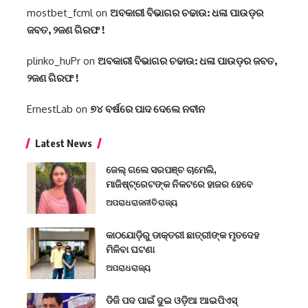
mostbet_fcml
on
ଅବକାରୀ ବିଭାଗର ଚଢାଉ: ଧଳା ପାଉଡ଼ର
ଜବତ, ୨ଜଣ ଗିରଫ !
plinko_huPr
on
ଅବକାରୀ ବିଭାଗର ଚଢାଉ: ଧଳା ପାଉଡ଼ର ଜବତ,
୨ଜଣ ଗିରଫ !
ErnestLab
on
୭୪ ବର୍ଷରେ ପାଦ ଦେଲେ ନବୀନ
Latest News
ଜେଲ୍ ଗଲେ ସରପଞ୍ଚ ଚାମେଲି,
ମାଜିଷ୍ଟ୍ରେଟଙ୍କ ନିକଟରେ ହାଜର ହେବେ
ଅପରାଧ
ରାଜନୀତି
ରାଜ୍ୟ
କାଠଯୋଡ଼ିରୁ ଡାକ୍ତରୀ ଛାତ୍ରୀଙ୍କ ମୃତଦେହ
ମିଳିବା ଘଟଣା
ଅପରାଧ
ରାଜ୍ୟ
ଡିଜି ପଦ ପାଇଁ ଦୁଇ ଓଡ଼ିଆ ଆଇପିଏସ୍