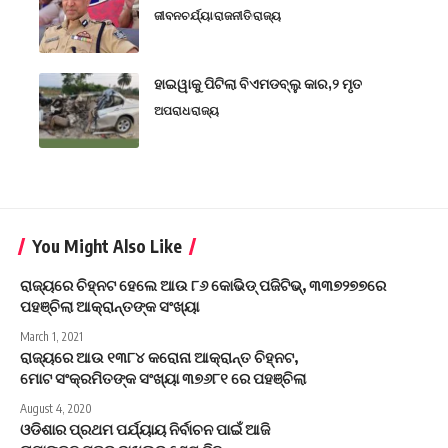
ଜୀବନଚର୍ଯ୍ୟା
ରାଜନୀତି
ରାଜ୍ୟ
ହାଇୱାକୁ ପିଟିଲା ବିଏମଡବ୍ଲୁ କାର,୨ ମୃତ
ଅପରାଧ
ରାଜ୍ୟ
You Might Also Like
ରାଜ୍ୟରେ ଚିହ୍ନଟ ହେଲେ ଆଉ ୮୬ କୋଭିଡ୍ ପଜିଟିଭ୍, ୩୩୭୨୭୭ରେ
ପହଞ୍ଚିଲା ଆକ୍ରାନ୍ତଙ୍କ ସଂଖ୍ୟା
March 1, 2021
ରାଜ୍ୟରେ ଆଉ ୧୩୮୪ କରୋନା ଆକ୍ରାନ୍ତ ଚିହ୍ନଟ,
ମୋଟ ସଂକ୍ରମିତଙ୍କ ସଂଖ୍ୟା ୩୭୬୮୧ ରେ ପହଞ୍ଚିଲା
August 4, 2020
ଓଡିଶାର ପ୍ରଥମ ପର୍ଯ୍ୟାୟ ନିର୍ବାଚନ ପାଇଁ ଆଜି