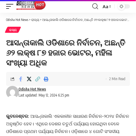
Aa
Font
Resizer
Odisha Hot News
>
ରାଜ୍ୟ
>
ଆସନ୍ତାକାଲି ଓଡିଶାରେ ନିର୍ବାଚନ, ଅଛନ୍ତି ୬୨ ଲକ୍ଷ ୮୭ ହଜାର ଭୋଟର, ମହିଳା ସଂଖ୍ୟା ଅଧିକ
ରାଜ୍ୟ
ଆସନ୍ତାକାଲି ଓଡିଶାରେ ନିର୍ବାଚନ, ଅଛନ୍ତି
୬୨ ଲକ୍ଷ ୮୭ ହଜାର ଭୋଟର, ମହିଳା
ସଂଖ୍ୟା ଅଧିକ
2 Min Read
Odisha Hot News
Last updated: May 12, 2024 6:25 pm
ଭୁବନେଶ୍ବର:
ଆସନ୍ତାକାଲି ଏକକାଳୀନ ସାଧାରଣ ନିର୍ବାଚନ-୨୦୨୪ ନିର୍ବାଚନ
ଅନୁଷ୍ଠିତ ହେବ। ଏଥିରେ ଦେଶର ଚତୁର୍ଥ ପର୍ଯ୍ୟାୟ ହୋଇଥିବା ବେଳେ
ଓଡିଶାରେ ପ୍ରଥମ ପର୍ଯ୍ୟାୟ ନିର୍ବାଚନ। ଓଡ଼ିଶାରେ ୪ ଗୋଟି ସଂସଦୀୟ