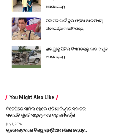
ଅପରାଧ
ରାଜ୍ୟ
ଡିଜି ପଦ ପାଇଁ ଦୁଇ ଓଡ଼ିଆ ଆଇପିଏସ୍
ଜୀବନଚର୍ଯ୍ୟା
ରାଜନୀତି
ରାଜ୍ୟ
ହାଇୱାକୁ ପିଟିଲା ବିଏମଡବ୍ଲୁ କାର,୨ ମୃତ
ଅପରାଧ
ରାଜ୍ୟ
You Might Also Like
ବିଜେପିରେ ସାମିଲ ହେଲେ ଓଡ଼ିଶା କିନ୍ନର ସମାଜର
ସଭାପତି ସୁଇଟି ସାହୁଙ୍କ ସହ ବହୁ କର୍ମକର୍ତ୍ତା
July 1, 2024
ଭୁବନେଶ୍ବରରେ ବିଶ୍ୱ ଚାମ୍ପିଅନ ନୀରଜ ଚୋପ୍ରା,