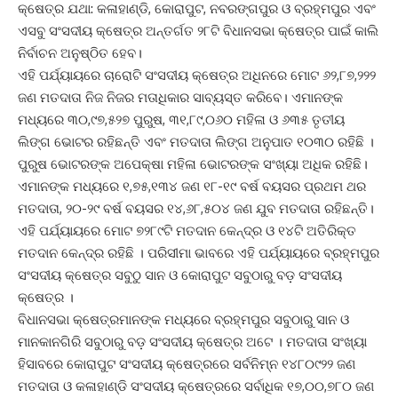
କ୍ଷେତ୍ର ଯଥା: କଳାହାଣ୍ଡି, କୋରାପୁଟ, ନବରଙ୍ଗପୁର ଓ ବ୍ରହ୍ମପୁର ଏବଂ
ଏସବୁ ସଂସଦୀୟ କ୍ଷେତ୍ର ଅନ୍ତର୍ଗତ ୨୮ଟି ବିଧାନସଭା କ୍ଷେତ୍ର ପାଇଁ କାଲି
ନିର୍ବାଚନ ଅନୁଷ୍ଠିତ ହେବ।
ଏହି ପର୍ଯ୍ୟାୟରେ ଚାରୋଟି ସଂସଦୀୟ କ୍ଷେତ୍ର ଅଧିନରେ ମୋଟ ୬୨,୮୭,୨୨୨
ଜଣ ମତଦାତା ନିଜ ନିଜର ମତାଧିକାର ସାବ୍ୟସ୍ତ କରିବେ। ଏମାନଙ୍କ
ମଧ୍ୟରେ ୩୦,୯୭,୫୨୭ ପୁରୁଷ, ୩୧,୮୯,୦୬୦ ମହିଳା ଓ ୬୩୫ ତୃତୀୟ
ଲିଙ୍ଗ ଭୋଟର ରହିଛନ୍ତି ଏବଂ ମତଦାତା ଲିଙ୍ଗ ଅନୁପାତ ୧୦୩୦ ରହିଛି ।
ପୁରୁଷ ଭୋଟରଙ୍କ ଅପେକ୍ଷା ମହିଳା ଭୋଟରଙ୍କ ସଂଖ୍ୟା ଅଧିକ ରହିଛି।
ଏମାନଙ୍କ ମଧ୍ୟରେ ୧,୭୫,୧୩୪ ଜଣ ୧୮-୧୯ ବର୍ଷ ବୟସର ପ୍ରଥମ ଥର
ମତଦାତା, ୨୦-୨୯ ବର୍ଷ ବୟସର ୧୪,୬୮,୫୦୪ ଜଣ ଯୁବ ମତଦାତା ରହିଛନ୍ତି।
ଏହି ପର୍ଯ୍ୟାୟରେ ମୋଟ ୭୨୮୯ଟି ମତଦାନ କେନ୍ଦ୍ର ଓ ୧୪ଟି ଅତିରିକ୍ତ
ମତଦାନ କେନ୍ଦ୍ର ରହିଛି । ପରିସୀମା ଭାବରେ ଏହି ପର୍ଯ୍ୟାୟରେ ବ୍ରହ୍ମପୁର
ସଂସଦୀୟ କ୍ଷେତ୍ର ସବୁଠୁ ସାନ ଓ କୋରାପୁଟ ସବୁଠାରୁ ବଡ଼ ସଂସଦୀୟ
କ୍ଷେତ୍ର ।
ବିଧାନସଭା କ୍ଷେତ୍ରମାନଙ୍କ ମଧ୍ୟରେ ବ୍ରହ୍ମପୁର ସବୁଠାରୁ ସାନ ଓ
ମାନକାନଗିରି ସବୁଠାରୁ ବଡ଼ ସଂସଦୀୟ କ୍ଷେତ୍ର ଅଟେ । ମତଦାତା ସଂଖ୍ୟା
ହିସାବରେ କୋରାପୁଟ ସଂସଦୀୟ କ୍ଷେତ୍ରରେ ସର୍ବନିମ୍ନ ୧୪୮୦୯୨୨ ଜଣ
ମତଦାତା ଓ କଳାହାଣ୍ଡି ସଂସଦୀୟ କ୍ଷେତ୍ରରେ ସର୍ବାଧିକ ୧୭,୦୦,୭୮୦ ଜଣ