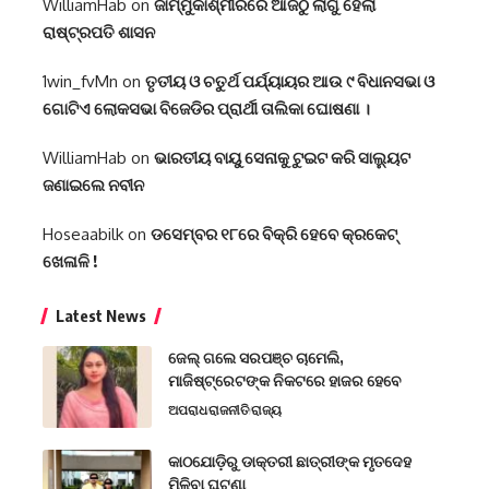
WilliamHab
on
ଜାମ୍ମୁକାଶ୍ମୀରରେ ଆଜିଠୁ ଲାଗୁ ହେଲା
ରାଷ୍ଟ୍ରପତି ଶାସନ
1win_fvMn
on
ତୃତୀୟ ଓ ଚତୁର୍ଥ ପର୍ଯ୍ୟାୟର ଆଉ ୯ ବିଧାନସଭା ଓ
ଗୋଟିଏ ଲୋକସଭା ବିଜେଡିର ପ୍ରାର୍ଥୀ ତାଲିକା ଘୋଷଣା ।
WilliamHab
on
ଭାରତୀୟ ବାୟୁ ସେନାକୁ ଟୁଇଟ କରି ସାଲ୍ୟୁଟ
ଜଣାଇଲେ ନବୀନ
Hoseaabilk
on
ଡସେମ୍ବର ୧୮ରେ ବିକ୍ରି ହେବେ କ୍ରକେଟ୍
ଖେଳାଳି !
Latest News
ଜେଲ୍ ଗଲେ ସରପଞ୍ଚ ଚାମେଲି,
ମାଜିଷ୍ଟ୍ରେଟଙ୍କ ନିକଟରେ ହାଜର ହେବେ
ଅପରାଧ
ରାଜନୀତି
ରାଜ୍ୟ
କାଠଯୋଡ଼ିରୁ ଡାକ୍ତରୀ ଛାତ୍ରୀଙ୍କ ମୃତଦେହ
ମିଳିବା ଘଟଣା