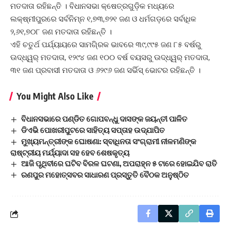
ମତଦାତା ରହିଛନ୍ତି । ବିଧାନସଭା କ୍ଷେତ୍ରଗୁଡ଼ିକ ମଧ୍ୟରେ
ଲକ୍ଷ୍ମୀପୁରରେ ସର୍ବନିମ୍ନ ୧,୭୩,୭୨୧ ଜଣ ଓ ଧର୍ମଗଡ଼ରେ ସର୍ବାଧିକ
୨,୬୧,୭୦୮ ଜଣ ମତଦାତା ରହିଛନ୍ତି ।
ଏହି ଚତୁର୍ଥ ପର୍ଯ୍ୟାୟରେ ସାମଗି୍ରକ ଭାବରେ ୩୯,୯୯୫ ଜଣ ୮୫ ବର୍ଷରୁ
ଊଦ୍ଧ୍ୱର୍ ମତଦାତା, ୧୨୯୪ ଜଣ ୧୦୦ ବର୍ଷ ବୟସରୁ ଊଦ୍ଧ୍ୱର୍ ମତଦାତା,
୩୧ ଜଣ ପ୍ରବାସୀ ମତଦାତା ଓ ୬୨୯୬ ଜଣ ସର୍ଭିସ୍‌ ଭୋଟର ରହିଛନ୍ତି ।
You Might Also Like
ବିଧାନସଭାରେ ପଣ୍ଡିତ ଗୋପବନ୍ଧୁ ଦାସଙ୍କ ଜୟନ୍ତୀ ପାଳିତ
ଡିଏଭି ପୋଖରୀପୁଟରେ ସାହିତ୍ୟ ସପ୍ତାହ ଉ‌ଦ୍‌ଯାପିତ
ମୁଖ୍ୟମନ୍ତ୍ରୀଙ୍କ ଘୋଷଣା: ସ୍ବାଧିନତା ସଂଗ୍ରାମୀ ନୀଳମଣିଙ୍କ
ରାଷ୍ଟ୍ରୀୟ ମର୍ଯ୍ୟାଦା ସହ ହେବ ଶେଷକୃତ୍ୟ
ଆଜି ପୃଥିବୀରେ ଘଟିବ ବିରଳ ଘଟଣା, ଅପରାହ୍ନ ୫ ଟାରେ ହୋଇଯିବ ରାତି
ରଣପୁର ମହୋତ୍ସବର ସାଧାରଣ ପ୍ରସ୍ତୁତି ବୈଠକ ଅନୁଷ୍ଠିତ