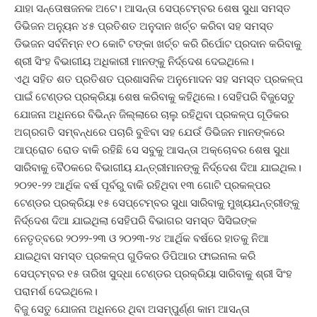
ଯାହା ସନ୍ତୋଷଜନକ ଅଟେ। ଆସନ୍ତା ସେପ୍ଟେମ୍ବର ଶେଷ ସୁଧା ସମସ୍ତ
ଡିଭିଜନ ଅନ୍ୟୁନ ୪୫ ପ୍ରତିଶତ ଅନୁଦାନ ଖର୍ଚ୍ଚ କରିବା ସହ ସମସ୍ତ
ଡିଭଜନ ସର୍ବନିମ୍ନ ୧୦ କୋଟି ଟଙ୍କା ଖର୍ଚ୍ଚ କରି ରିର୍ପୋଟ ପ୍ରଦାନ କରିବାକୁ
ଶ୍ରୀ ସିଂହ ବିଭାଗୀୟ ଅଧିକାରୀ ମାନଙ୍କୁ ନିର୍ଦ୍ଦେଶ ଦେଇଥିଲେ।
ଏଥି ସହିତ ଶତ ପ୍ରତିଶତ ପ୍ରଶାସନିକ ଅନୁମୋଦନ ସହ ସମସ୍ତ ପ୍ରକଳ୍ପ
ପାଇଁ ଟେଣ୍ଡର ପ୍ରକ୍ରିୟା ଶେଷ କରିବାକୁ କହିଥିଲେ। ସେହିପରି ବିଜୁସେତୁ
ଯୋଜନା ଅଧିନରେ ବିଭିନ୍ନ ଜିଲ୍ଲାରେ ଚାଲୁ ରହିଥିବା ପ୍ରକଳ୍ପ ଗୂଡିକର
ଅଗ୍ରଗତି ସମ୍ବନ୍ଧରେ ପଚାରି ବୁଝିବା ସହ ଯେଉଁ ଡିଭିଜନ ମାନଙ୍କରେ
ଆପ୍ରୋଚ ରୋଡ ବାକି ରହିଛି ସେ ସବୁକୁ ଆସନ୍ତା ଅକ୍ଚୋବର ଶେଷ ସୁଧା
ସାରିବାକୁ ବୈଠକରେ ବିଭାଗୀୟ ଯନ୍ତ୍ରୀମାନଙ୍କୁ ନିର୍ଦ୍ଦେଶ ଦିଆ ଯାଇଥିଲ।
୨୦୨୧-୨୨ ଆର୍ଥିକ ବର୍ଷ ପୂର୍ବରୁ ବାକି ରହିଥିବା ୧୩ ଗୋଟି ପ୍ରକଳ୍ପର
ଟେଣ୍ଡର ପ୍ରକ୍ରିୟା ୧୫ ସେପ୍ଟେମ୍ବର ସୁଧା ସାରିବାକୁ ମୁଖ୍ୟଯନ୍ତ୍ରୀଙ୍କୁ
ନିର୍ଦ୍ଦେଶ ଦିଆ ଯାଇଥିଲା ସେହିପରି ବିଭାଗର ସମସ୍ତ ସିସିଇଙ୍କ
ନେତୃତ୍ବରେ ୨୦୨୨-୨୩ ଓ ୨୦୨୩-୨୪ ଆର୍ଥିକ ବର୍ଷରେ ହାତକୁ ନିଆ
ଯାଇଥିବା ସମସ୍ତ ପ୍ରକଳ୍ପ ଗୁଡିକର ଡିପିଆର ଫାଇନାଲ କରି
ସେପ୍ଟମ୍ବର ୧୫ ତାରିଖ ସୁଦ୍ଧା ଟେଣ୍ଡର ପ୍ରକ୍ରିୟା ସାରିବାକୁ ଶ୍ରୀ ସିଂହ
ପରାମର୍ଶ ଦେଇଥିଲେ।
ବିଜୁ ସେତୁ ଯୋଜନା ଅଧିନରେ ଥିବା ଅସମ୍ପୁର୍ଣ୍ଣ କାମ ଆସନ୍ତା