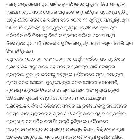
ସେପ୍ଟେମ୍ବରଶେଷ ସୁଧା ସାରିବାକୁ ବୈଠକରେ ଗୁରୁତ୍ବ ଦିଆ ଯାଇଥିଲା।
ମୁଖ୍ୟମନ୍ତ୍ରୀ ସଡକ ଯୋଜନା ଅଧିନରେ ଚାଲୁ ରହିଥିବା ପ୍ରକଳ୍ପ ଗୁଡିକୁ
ଅଗ୍ରାଧୀକିର ଭିତ୍ତିରେ ସାରିବା ସହିତ ୨୦୨୧-୨୨ ପୂର୍ବରୁ ଅସମ୍ପୁର୍ଣ୍ଣ ଥିବା
୧୫ ଗୋଟି ପ୍ରକଳ୍ପକୁ ସମ୍ପୁକ୍ତ ମୁଖ୍ୟଯନ୍ତ୍ରୀମାନେ କ୍ଷେତ୍ର
ପରିଦର୍ଶନ କରି ବିଭାଗକୁ ରିର୍ପୋଟ ପ୍ରଦାନ କରିବେ ଏବଂ ଆସନ୍ତା
ଡିସେମ୍ବର ସୁଧା ଏହି ପ୍ରକଳ୍ପ ଗୁଡିକ ସମ୍ପୁର୍ଣ୍ଣ ହେବା ଜରୁରୀ ବୋଲି ଶ୍ରୀ
ସିଂହ କହିଥିଲେ।
ଏଥି ସହିତ ୨୦୨୨-୨୩ ଏବଂ ୨୦୨୩-୨୪ ଆର୍ଥିକ ବର୍ଷରେ ଶତ ପ୍ରତିଶତ
ପ୍ରଶାସନିକ ଅନୁମୋଦନ ସହ ସମସ୍ତ ପ୍ରକଳ୍ପ ପାଇଁ ଟେଣ୍ଡର
ପ୍ରକ୍ରିୟା ଚୁଡାନ୍ତ କରିବାକୁ କହିଥିଲେ। ବୈଠକରେ ପ୍ରଧାନମନ୍ତ୍ରୀ
ଗ୍ରାମ ସଡକ ଯୋଜନା, ମୁଖ୍ୟମନ୍ତ୍ରୀ ସଡକ ଯୋଜନା, କୋଠାବାଡି,
ଗ୍ରାମ୍ୟ ଉନ୍ନୟନ ବିଭାଗର ସମସ୍ତ ଯୋଜନା ଏବଂ ମୁଖ୍ୟମନ୍ତ୍ରୀ
ଅଭିଯୋଗ ଶୁଣାଣୀ ସମ୍ପର୍କରେ ଆଲୋଚନା କରା ଯାଇଥିଲା।
ପ୍ରତ୍ୟେକ ସର୍କଲ ଓ ଡିଭିଜନର ସମସ୍ତ ଯନ୍ତ୍ରୀମାନଙ୍କୁ ଉପରୋକ୍ତ
ସମସ୍ତ କାର‌୍ୟ୍ୟକ୍ରମର ଅଗ୍ରଗତି ଓ ବର୍ତ୍ତମାନର ସ୍ଥିତି ସମ୍ପର୍କରେ
ପ୍ରମୁଖ ଶାସନ ସଚିବ ଶ୍ରୀ ସିଂ ପଚାରି ବୁଝିଥିଲେ। ବୈଠକରେ
ଅନ୍ୟମାନଙ୍କ ମଧ୍ୟରେ ଗ୍ରାମ୍ୟ ଉନ୍ନୟନ ବିଭାଗ ନିର୍ଦ୍ଦେଶକ ଶ୍ରୀ
ଅରବିନ୍ଦ ଅଗ୍ରୱାଲ, ସ୍ବତନ୍ତ୍ର ଶାସନ ସଚିବ ଶ୍ରୀ ସୁଦର୍ଶନ ପରିଡା,