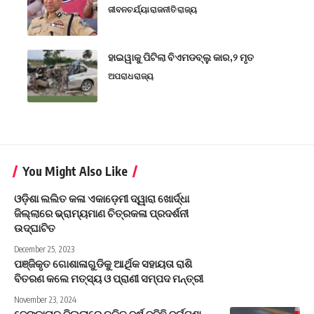
ଜୀବନଚର୍ଯ୍ୟା
ରାଜନୀତି
ରାଜ୍ୟ
ହାଇୱାକୁ ପିଟିଲା ବିଏମଡବ୍ଲୁ କାର,୨ ମୃତ
ଅପରାଧ
ରାଜ୍ୟ
You Might Also Like
ଓଡ଼ିଶା ଲଲିତ କଳା ଏକାଡ଼େମୀ ଦ୍ୱାରା ଖୋର୍ଦ୍ଧା
ଜିଲ୍ଲାରେ ଭ୍ରାମ୍ୟମାଣ ଚିତ୍ରକଳା ପ୍ରଦର୍ଶନୀ
ଉଦ୍ଘାଟିତ
December 25, 2023
ପଞ୍ଜିକୃତ ଗୋଶାଳାଗୁଡିକୁ ଆର୍ଥିକ ସହାୟତା ରାଶି
ବିତରଣ କଲେ ମତ୍ସ୍ୟ ଓ ପ୍ରାଣୀ ସମ୍ପଦ ମନ୍ତ୍ରୀ
November 23, 2024