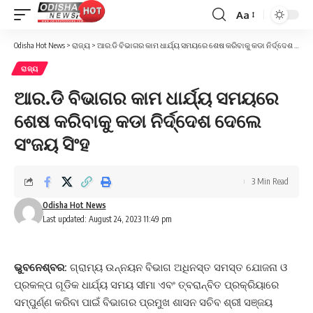
Aa
Font
Resizer
Odisha Hot News
>
ରାଜ୍ୟ
>
ଆର.ଡି ବିଭାଗର କାମ ଧାର୍ଯ୍ୟ ସମୟରେ ଶେଷ କରିବାକୁ କଡା ନିର୍ଦ୍ଦେଶ ଦେଲେ ସଂଜୟ ସିଂହ
ରାଜ୍ୟ
ଆର.ଡି ବିଭାଗର କାମ ଧାର୍ଯ୍ୟ ସମୟରେ
ଶେଷ କରିବାକୁ କଡା ନିର୍ଦ୍ଦେଶ ଦେଲେ
ସଂଜୟ ସିଂହ
3 Min Read
Odisha Hot News
Last updated: August 24, 2023 11:49 pm
ଭୁବନେଶ୍ବର:
ଗ୍ରାମ୍ୟ ଉନ୍ନୟନ ବିଭାଗ ଅଧିନସ୍ତ ସମସ୍ତ ଯୋଜନା ଓ
ପ୍ରକଳ୍ପ ଗୂଡିକ ଧାର୍ଯ୍ୟ ସମୟ ସୀମା ଏବଂ ତ୍ବରାନ୍ବିତ ପ୍ରକ୍ରିୟାରେ
ସମ୍ପୁର୍ଣ୍ଣ କରିବା ପାଇଁ ବିଭାଗର ପ୍ରମୁଖ ଶାସନ ସଚିବ ଶ୍ରୀ ସଞ୍ଜୟ