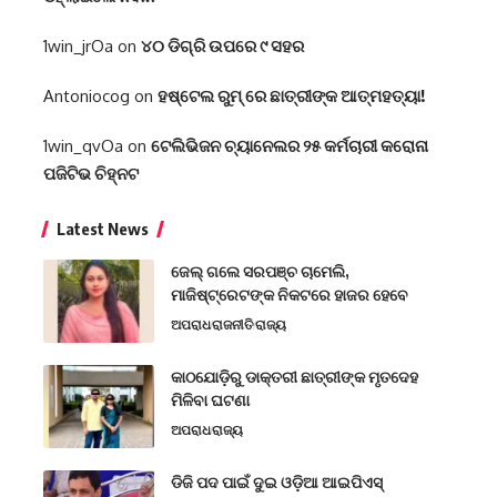
1win_jrOa
on
୪୦ ଡିଗ୍ରି ଉପରେ ୯ ସହର
Antoniocog
on
ହଷ୍ଟେଲ ରୁମ୍ ରେ ଛାତ୍ରୀଙ୍କ ଆତ୍ମହତ୍ୟା!
1win_qvOa
on
ଟେଲିଭିଜନ ଚ୍ୟାନେଲର ୨୫ କର୍ମଚାରୀ କରୋନା
ପଜିଟିଭ ଚିହ୍ନଟ
Latest News
ଜେଲ୍ ଗଲେ ସରପଞ୍ଚ ଚାମେଲି,
ମାଜିଷ୍ଟ୍ରେଟଙ୍କ ନିକଟରେ ହାଜର ହେବେ
ଅପରାଧ
ରାଜନୀତି
ରାଜ୍ୟ
କାଠଯୋଡ଼ିରୁ ଡାକ୍ତରୀ ଛାତ୍ରୀଙ୍କ ମୃତଦେହ
ମିଳିବା ଘଟଣା
ଅପରାଧ
ରାଜ୍ୟ
ଡିଜି ପଦ ପାଇଁ ଦୁଇ ଓଡ଼ିଆ ଆଇପିଏସ୍