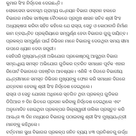
କୁମାର ସିଂହ ନିର୍ଦ୍ଦେଶ ଦେଇଛନ୍ତି।
ଲୋକସେବା ଭବନସ୍ଥ ଗ୍ରାମ୍ୟ ଉନ୍ନୟନ ବିଭାଗ ଓସ୍ବାନ ହଲରେ
ବିଭାଗର ମାସିକ ସମୀକ୍ଷା ବୈଠକରେ ପ୍ରମୁଖ ଶାସନ ସଚିବ ଶ୍ରୀ ସିଂହ
ଅଧ୍ୟକ୍ଷତା କରିବା ସହିତ କହିଲେ ଯେ ରାସ୍ତା, ସେତୁ ଓ କୋଠାବାଡି ନିର୍ମାଣ
କାମ ତ୍ବରାନ୍ବିତ ପ୍ରକ୍ରିୟାରେ ସମ୍ପୁର୍ଣ୍ଣ ହେବା ବିଭାଗର ଗୁରୁ ଦାୟିତ୍ବ।
ପ୍ରକଳ୍ପ ସମ୍ପୁର୍ଣ୍ଣ ପାଇଁ ଡିଭିଜନ ମାନେ ବିଭାଗକୁ ଦେଉଥିବା ସମୟ ସୀମା
ଉପରେ ଧ୍ୟାନ ଦେବା ଜରୁରୀ।
ସେହିପରି ମୁଖ୍ୟମନ୍ତ୍ରୀ ଅଭିଯୋଗ ପ୍ରକୋଷ୍ଠରୁ ଆସୁଥିବା ବିଭାଗ
ସମ୍ବନ୍ଧିୟ ସମସ୍ତ ଅଭିଯୋଗ ଗୁଡିକର ତ୍ବରିତ ସମାଧାନ ପୂର୍ବକ ଏହାର
ରିପୋର୍ଟ ବିଭାଗରେ ପହଞ୍ଚିବା ଆବଶ୍ୟକ। ଏଣିକି ଏ ଦିଗରେ ବିଭାଗୀୟ
ଯନ୍ତ୍ରୀମାନେ ସମସ୍ତ ଡିଭିଜନ ମୁଖ୍ୟଙ୍କୁ ଫୋନ କରି ସମାଧାନ ଦିଗରେ
ଯତ୍ନବାନ ହେବାକୁ ଶ୍ରୀ ସିଂହ ନିର୍ଦ୍ଦେଶ ଦେଇଥିଲେ।
ରାସ୍ତା ଓ ସେତୁ ଯୋଜନା ଅଧିନରେ ସ୍ତଗିତ ଥିବା ପ୍ରକଳ୍ପ ଗୁଡିକର
ଡିପିଆର ୭ ଦିନ ଭିତରେ ପ୍ରଦାନ କରିବାକୁ ନିର୍ଦ୍ଦେଶ ଦେଇଥିଲେ ଏବଂ
ଅନୁମୋଦିତ ହୋଇଥିବା ପ୍ରକଳ୍ପର ଜିଲ୍ଲାୱାରୀ ତାଲିକା ପ୍ରସ୍ତୁତ କରି
ଆସନ୍ତା ୩ ଦିନ ମଧ୍ୟରେ ବିଭାଗକୁ ପଠାଇବାକୁ ଶ୍ରୀ ସିଂହ ମୁଖ୍ୟଯନ୍ତ୍ରୀ
ମାନଙ୍କୁ କହିଥିଲେ।
ବର୍ତ୍ତମାନ ସୁଧା ବିଭାଗର ପ୍ରକଳ୍ପ ଜନିତ ବ୍ୟୟ ୪୩ ପ୍ରତିଶତରୁ ଉର୍ଦ୍ଧ