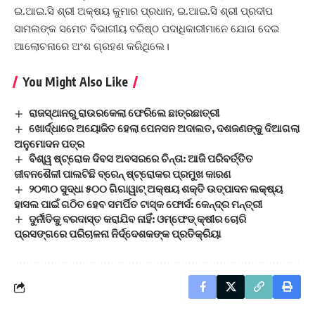
ଇ.ଆଇ.ସି ଶ୍ରୀ ଅକ୍ଷୟ କୁମାର ପ୍ରଧାନ, ଇ.ଆଇ.ସି ଶ୍ରୀ ପ୍ରଦୀପ
ସାମଲଙ୍କ ସମେତ ବିଭାଗୀୟ ବରିଷ୍ଠ ପଦାଧିକାରୀମାନେ ଯୋଗ ଦେଇ
ଆଲୋଚନାରେ ଅଂଶ ଗ୍ରହଣ କରିଥିଲେ।
You Might Also Like
ରାଜସ୍ଥାନରୁ ରାଉରକେଲା ଫେରିଲେ ଛାତ୍ରଛାତ୍ରୀ
ଖୋର୍ଦ୍ଧାରେ ଅୟୋଜିତ ହେଲା ପେନସନ ଅଦାଲତ, ଦଶଜଣଙ୍କୁ ଦିଆଗଲା
ଅନୁମୋଦନ ପତ୍ର
ବିଶ୍ୱ ଷ୍ଟ୍ରୋକ ଦିବସ ଅବସରରେ ଚିନ୍ତା: ଆଜି ପରିବର୍ତ୍ତିତ
ଜୀବନଶୈଳୀ ପାଲଟିଛି ବ୍ରେନ୍ ଷ୍ଟ୍ରୋକର ପ୍ରମୁଖ କାରଣ
୨୦୩୦ ସୁଦ୍ଧା ୫୦୦ ଗିଗାୱାଟ୍ ଅକ୍ଷୟ ଶକ୍ତି ଉତ୍ପାଦନ ଲକ୍ଷ୍ୟ
ହାସଲ ପାଇଁ ଗଠିତ ହେବ ସମର୍ପିତ ଟାସ୍କ ଫୋର୍ସ: କେନ୍ଦ୍ର ମନ୍ତ୍ରୀ
ଦୁର୍ନୀତିକୁ ବରଦାସ୍ତ କରାଯିବ ନାହିଁ: ଓମ୍ଫେଡ୍ କ୍ଷୀର ଚୋରି
ପ୍ରସଙ୍ଗରେ ପରିଚାଳନା ନିର୍ଦ୍ଦେଶକଙ୍କ ପ୍ରତିକ୍ରିୟା