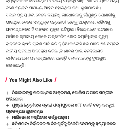
ବ୍ୟକ୍ତିଜଣକ ହେଉଛନ୍ତି ୮୨ ବର୍ଷିୟ ଦୟାନିଧି ସାହୁ। ଏହି ସମୟରେ ଅନ୍ୟ
ଜଣେ ବ୍ୟକ୍ତି ସାମାନ୍ୟ ଆହତ ହୋଇଥିବା କଥା ଶୁଣାଯାଉଛି।
ସକାଳ ପ୍ରାୟ ୬ଟା ବେଳେ ଦୟାନିଧି ଗାଧୋଇବାକୁ ଗାଁମୁଣ୍ଡ ପୋଖରୀକୁ
ଯାଇଥିବା ବେଳେ ସମ୍ପୃକ୍ତ ଦନ୍ତାହାତୀ ତାଙ୍କୁ ଆକ୍ରମଣ କରିବାରୁ
ଘଟନାସ୍ଥଳରେ ହିଁ ତାଙ୍କର ମୃତ୍ୟୁ ଘଟିଥିଲା। ବିୟୋଗାନ୍ତ ଘଟନାରେ
ମର୍ମାହତ ସ୍ଥାନୀୟ ଲୋକେ ଉତ୍ତେଜିତ ହୋଇ ଦୟାନିଧିଙ୍କ ମୃତ୍ୟୁ
ବାବଦରେ କ୍ଷତି ପୂରଣ ଦାବି କରି ଗୁଡ଼ିଆକାଟେଣି ଛକ ଠାରେ ୫୫ ନମ୍ବର
ଜାତୀୟ ରାଜପଥ ଅବରୋଧ କରିଛନ୍ତି।ଖବର ପାଇ ବନବିଭାଗର
କର୍ମଚାରୀମାନେ ଘଟନାସ୍ଥଳରେ ପହଞ୍ଚି ଲୋକମାନଙ୍କୁ ବୁଝାଶୁଝା
କରାଉଛନ୍ତି।
You Might Also Like
ଠିକାଦାରଙ୍କୁ ମରଣାନ୍ତକ ଆକ୍ରମଣ, ପୋଲିସ ଉପରେ ସଙ୍ଗୀନ
ଅଭିଯୋଗ
ମୁଖ୍ୟମନ୍ତ୍ରୀଙ୍କ ଦ୍ବାରା ପଦ୍ମପୁରରେ ୪୮୮ କୋଟି ଟଙ୍କାର ନୂଆ
ପ୍ରକଳ୍ପର ଶୁଭାରମ୍ଭ
ମାରିଦେଲେ ହସ୍ପିଟାଲ କର୍ତ୍ତୁପକ୍ଷ !
ଛତିଶଗଡ: ନିର୍ବାଚନର ୩ ଦିନ ପୂର୍ବରୁ ବିଜେପି ନେତାଙ୍କୁ ହତ୍ୟା କଲେ