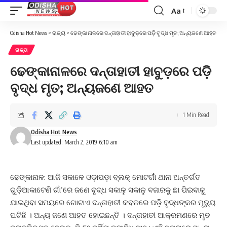
Aa
Font
Resizer
Odisha Hot News
>
ରାଜ୍ୟ
>
ଢେଙ୍କାନାଳରେ ଦନ୍ତାହାତୀ ହାବୁଡ଼ରେ ପଡ଼ି ବୃଦ୍ଧ ମୃତ; ଅନ୍ୟଜଣେ ଆହତ
ରାଜ୍ୟ
ଢେଙ୍କାନାଳରେ ଦନ୍ତାହାତୀ ହାବୁଡ଼ରେ ପଡ଼ି
ବୃଦ୍ଧ ମୃତ; ଅନ୍ୟଜଣେ ଆହତ
1 Min Read
Odisha Hot News
Last updated: March 2, 2019 6:10 am
ଢେଙ୍କାନାଳ:
ଆଜି
ସକାଳେ ଓଡ଼ାପଡ଼ା ବ୍ଲକ୍‌ ମୋଟଗାଁ ଥାନା ଅନ୍ତର୍ଗତ
ଗୁଡ଼ିଆକାଟେଣି ଗାଁ’ରେ ଜଣେ ବୃଦ୍ଧ ସକାଳୁ ସକାଳୁ ବଜାରକୁ ଛା ପିଇବାକୁ
ଯାଇଥିବା ସମୟରେ ଗୋଟାଏ ଦନ୍ତାହାତୀ କବଳରେ ପଡ଼ି ବୃଦ୍ଧଙ୍କର ମୃତ୍ୟୁ
ଘଟିଛି । ଅନ୍ୟ ଜଣେ ଆହତ ହୋଇଛନ୍ତି । ଦନ୍ତାହାତୀ ଆକ୍ରମଣରେ ମୃତ