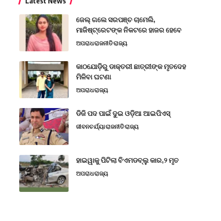
Latest News
ଜେଲ୍ ଗଲେ ସରପଞ୍ଚ ଚାମେଲି,
ମାଜିଷ୍ଟ୍ରେଟଙ୍କ ନିକଟରେ ହାଜର ହେବେ
ଅପରାଧ
ରାଜନୀତି
ରାଜ୍ୟ
କାଠଯୋଡ଼ିରୁ ଡାକ୍ତରୀ ଛାତ୍ରୀଙ୍କ ମୃତଦେହ
ମିଳିବା ଘଟଣା
ଅପରାଧ
ରାଜ୍ୟ
ଡିଜି ପଦ ପାଇଁ ଦୁଇ ଓଡ଼ିଆ ଆଇପିଏସ୍
ଜୀବନଚର୍ଯ୍ୟା
ରାଜନୀତି
ରାଜ୍ୟ
ହାଇୱାକୁ ପିଟିଲା ବିଏମଡବ୍ଲୁ କାର,୨ ମୃତ
ଅପରାଧ
ରାଜ୍ୟ