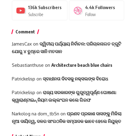
136k
Subscribers
4.4k
Followers
Subscribe
Follow
Comment
JamesCax
on
ଦ୍ୱିତୀୟ ପର୍ଯ୍ୟାୟ ନିର୍ବାଚନ: ପରିଚାଳନାଗତ ତ୍ରୁଟି
ଯୋଗୁ ୪ ବୁଥ୍‌ରେ ସାନି ମତଦାନ
Sebastianthuse
on
Architecture beach blue chairs
Patrickelisp
on
ସ୍ବାଧୀନତା ଦିବସକୁ ନକ୍ସଲଙ୍କ ବିରୋଧ
Patrickelisp
on
ରାଜ୍ୟ ସରକାରଙ୍କ ଗୁରୁତ୍ୱପୂର୍ଣ୍ଣ ଘୋଷଣା:
କ୍ୱାରାଣ୍ଟାଇନ୍‌ ନିୟମ ଉଲ୍ଲଂଘନ କଲେ ଗିରଫ
Narkolog na dom_tbSn
on
ପ୍ରଣବ ପ୍ରକାଶ ଦାସଙ୍କୁ ମିଳିଲା
ନୂଆ ଦାୟିତ୍ୱ, ଦଳର ସାଂଗଠନିକ ସମ୍ପାଦକ ଭାବେ ହେଲେ ନିଯୁକ୍ତ