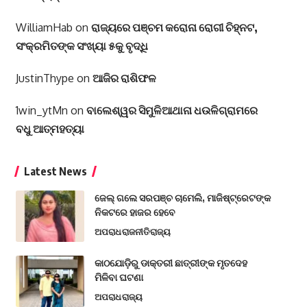
WilliamHab
on
ରାଜ୍ୟରେ ପଞ୍ଚମ କରୋନା ରୋଗୀ ଚିହ୍ନଟ,
ସଂକ୍ରମିତଙ୍କ ସଂଖ୍ୟା ୫କୁ ବୃଦ୍ଧି
JustinThype
on
ଆଜିର ରାଶିଫଳ
1win_ytMn
on
ବାଲେଶ୍ୱର ସିମୁଳିଆଥାନା ଧଉଳିଗ୍ରାମରେ
ବଧୁ ଆତ୍ମହତ୍ୟା
Latest News
ଜେଲ୍ ଗଲେ ସରପଞ୍ଚ ଚାମେଲି, ମାଜିଷ୍ଟ୍ରେଟଙ୍କ
ନିକଟରେ ହାଜର ହେବେ
ଅପରାଧ
ରାଜନୀତି
ରାଜ୍ୟ
କାଠଯୋଡ଼ିରୁ ଡାକ୍ତରୀ ଛାତ୍ରୀଙ୍କ ମୃତଦେହ
ମିଳିବା ଘଟଣା
ଅପରାଧ
ରାଜ୍ୟ