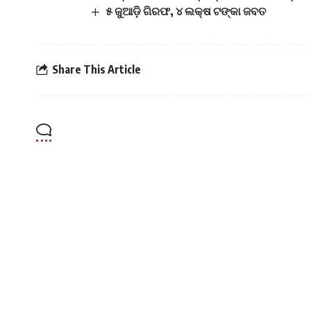
୫ ଜୁଆଡ଼ି ଗିରଫ, ୪ ଲକ୍ଷ ଟଙ୍କା ଜବତ
Share This Article