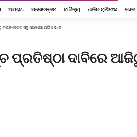
ଶ
ଅପରାଧ
ମନୋରଞ୍ଜନ
ବାଣିଜ୍ୟ
ଆଜିର ରାଶିଫଳ
ଖେଳ
ଠୁ ବଲାଙ୍ଗୀରର ସବୁ ସରକାରୀ ଅଫିସ ବନ୍ଦ !
୍ଚ ପ୍ରତିଷ୍ଠା ଦାବିରେ ଆଜି