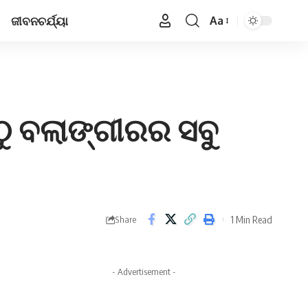
ଜୀବନଚର୍ଯ୍ୟା
Aa
Font
Resizer
ଠୁ ବଲାଙ୍ଗୀରର ସବୁ
1 Min Read
Share
- Advertisement -