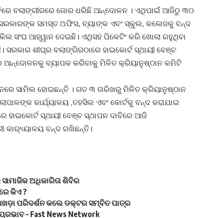
ଦାବିରେ ବଲାଙ୍ଗୀରରେ ଜୋର ଧରିଛି ଆନ୍ଦୋଳନ । ଏଥିପାଇଁ ଆଜିଠୁ ୩୦
ଦ୍ର ସରକାରଙ୍କ ସମସ୍ତ ଅଫିସ, ବ୍ୟାଙ୍କ ଏବଂ ସ୍କୁଲ, କଲେଜକୁ ବନ୍ଦ
ା ଓକିଲ ସଂଘ ଆହ୍ୱାନ ଦେଇଛି। ଏଥିସହ ପିକେଟିଂ କରି ଖୋଲା ରହୁଥିବା
ଇଛି। ସରକାର ଶୀଘ୍ର ବଲାଙ୍ଗିରଠାରେ ହାଇକୋର୍ଟ ସ୍ଥାୟୀ ବେଞ୍ଚ
ଆନ୍ଦୋଳନକୁ ବ୍ୟାପକ କରିବାକୁ ମିଳିତ କ୍ରିୟାନୁଷ୍ଠାନ କମିଟି
େ ସାମିଲ ହୋଇଛନ୍ତି । ଗତ ୩ ତାରିଖରୁ ମିଳିତ କ୍ରିୟାନୁଷ୍ଠାନ
ଲାପାଳଙ୍କ କାର୍ଯ୍ୟାଳୟ ,ତହସିଲ ଏବଂ କୋର୍ଟକୁ ବନ୍ଦ କରାଯାଇ
ାରେ ହାଇକୋର୍ଟ ସ୍ଥାୟୀ ବେଞ୍ଚ ସ୍ଥାପନ ଦାବିରେ ଆଜି
କାର‌୍ୟ୍ୟାଳୟ ବନ୍ଦ ରଖିଛନ୍ତି।
ସାମାଜିକ ଅଧିକାରିତା ଶିବିର
ରେ କିଏ ?
ଆଖଡ଼ା ପରିଦର୍ଶନ କଲେ ଡକ୍ଟର ସମ୍ବିତ ପାତ୍ର
 ପ୍ରଭାବ – Fast News Network