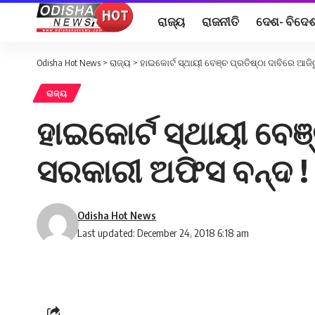
ରାଜ୍ୟ
ରାଜନୀତି
ଦେଶ- ବିଦେ
Odisha Hot News
>
ରାଜ୍ୟ
>
ହାଇକୋର୍ଟ ସ୍ଥାୟୀ ବେଞ୍ଚ ପ୍ରତିଷ୍ଠା ଦାବିରେ ଆଜି
ରାଜ୍ୟ
ହାଇକୋର୍ଟ ସ୍ଥାୟୀ ବେଞ
ସରକାରୀ ଅଫିସ ବନ୍ଦ !
Odisha Hot News
Last updated: December 24, 2018 6:18 am