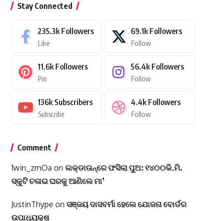
Stay Connected
235.3k
Followers
69.1k
Followers
Like
Follow
11.6k
Followers
56.4k
Followers
Pin
Follow
136k
Subscribers
4.4k
Followers
Subscribe
Follow
Comment
1win_zmOa
on
ଲକ୍‌ଡାଉନ୍‌ରେ ଫସିଲା ପୁଅ: ୧୪୦୦କି.ମି.
ସ୍କୁଟି ଚଳାଇ ଘରକୁ ଆଣିଲେ ମା’
JustinThype
on
ସଞ୍ଜୟ ଦାସବର୍ମା ହେଲେ ଯୋଜନା ବୋର୍ଡର
ଉପାଧ୍ୟକ୍ଷ