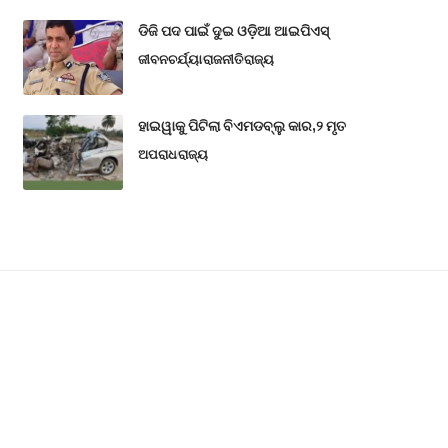
ଡିଜି ପଦ ପାଇଁ ଦୁଇ ଓଡ଼ିଆ ଆଇପିଏସ୍
ଜୀବନଚର୍ଯ୍ୟା
ରାଜନୀତି
ରାଜ୍ୟ
ହାଇୱାକୁ ପିଟିଲା ବିଏମଡବ୍ଲୁ କାର,୨ ମୃତ
ଅପରାଧ
ରାଜ୍ୟ