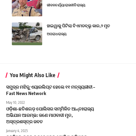
ଜୀବନଚର୍ଯ୍ୟା
ରାଜନୀତି
ରାଜ୍ୟ
ହାଇୱାକୁ ପିଟିଲା ବିଏମଡବ୍ଲୁ କାର,୨ ମୃତ
ଅପରାଧ
ରାଜ୍ୟ
You Might Also Like
ସମୁଦ୍ର ମଝିରୁ ଏୟାରଲିପ୍ଟ ହେଲେ ୧୧ ମତ୍ସ୍ୟଜୀବୀ –
Fast News Network
May 10, 2022
ଓଡ଼ିଶା-ଛତିଶଗଡ଼ ପୋଲିସର ସମ୍ମିଳିତ ଆନ୍ତଃରାଜ୍ୟ
ଅଭିଯାନ ଆରମ୍ଭ: ଜଣେ ମାଓବାଦୀ ମୃତ,
ଅସ୍ତ୍ରଶସ୍ତ୍ର ଜବତ
January 4, 2025