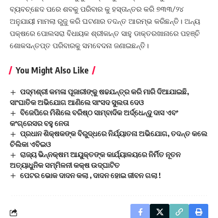
ବ୍ୟବଚ୍ଛେଦ ପରେ ଶବକୁ ପରିବାର କୁ ହସ୍ତାନ୍ତର କରି ୭୩୩/୨୪
ଅନୁଯାୟୀ ମାମଲା ରୁଜୁ କରି ଘଟଣାର ତଦନ୍ତ ଆରମ୍ଭ କରିଛନ୍ତି। ଅନ୍ୟ
ପକ୍ଷରେ ପୋଲସରା ବିଧାୟକ ଶ୍ରୀକାନ୍ତ ସାହୁ ଡାକ୍ତରଖାନାରେ ପହଞ୍ଚି
ଶୋକସନ୍ତପ୍ତ ପରିବାରକୁ ସମବେଦନା ଜଣାଇଛନ୍ତି।
You Might Also Like
ପଦ୍ମଶ୍ରୀ କମଳା ପୂଜାରୀଙ୍କୁ ଷଢଯନ୍ତ୍ର କରି ମାରି ଦିଆଯାଇଛି,
ସାଂଘାତିକ ଅଭିଯୋଗ ଆଣିଲେ ସାଂସଦ ସୁଲତା ଦେଓ
ବିଜେପିରେ ମିଶିଲେ ବରିଷ୍ଠ ସାମ୍ବାଦିକ ଅର୍ଦ୍ଧେନ୍ଦୁ ଦାସ ଏବଂ
କଂଗ୍ରେସର ବହୁ ନେତା
ପ୍ରଧାନ ଶିକ୍ଷକଙ୍କ ବିରୁଦ୍ଧରେ ନିର୍ଯ୍ୟାତନା ଅଭିଯୋଗ, ତଦନ୍ତ କଲେ
ଚିଲିକା ଏବିଇଓ
ରାଜ୍ୟ ଭିନ୍ନକ୍ଷମ ଆୟୁକ୍ତଙ୍କ କାର୍ଯ୍ୟାଳୟରେ ନିର୍ମିତ ନୂତନ
ଅତ୍ୟାଧୁନିକ ସମ୍ମିଳନୀ କକ୍ଷ ଉଦ୍‌ଘାଟିତ
ପେଟର ଭୋକ ଦାଦନ କଲା , ଦାଦନ ହୋଇ ଜୀବନ ଗଲା !