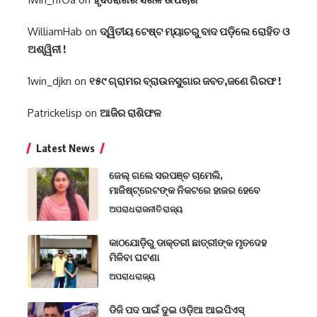
WilliamHab
on
ଦ୍ୱିତୀୟ ଟେଷ୍ଟ ମ୍ୟାଚରୁ ବାଦ ପଡ଼ିଲେ ରୋହିତ ଓ
ଅଶ୍ୱିନୀ !
1win_djkn
on
୧୫୯ ଗ୍ରାମର ବ୍ରାଉନସୁଗାର ଜବତ,ଜଣେ ଗିରଫ !
Patrickelisp
on
ଆଜିର ରାଶିଫଳ
Latest News
ଜେଲ୍ ଗଲେ ସରପଞ୍ଚ ଚାମେଲି,
ମାଜିଷ୍ଟ୍ରେଟଙ୍କ ନିକଟରେ ହାଜର ହେବେ
ଅପରାଧ
ରାଜନୀତି
ରାଜ୍ୟ
କାଠଯୋଡ଼ିରୁ ଡାକ୍ତରୀ ଛାତ୍ରୀଙ୍କ ମୃତଦେହ
ମିଳିବା ଘଟଣା
ଅପରାଧ
ରାଜ୍ୟ
ଡିଜି ପଦ ପାଇଁ ଦୁଇ ଓଡ଼ିଆ ଆଇପିଏସ୍