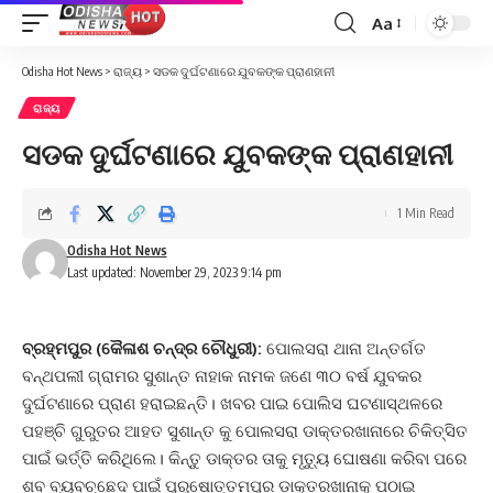
Aa
Font
Resizer
Odisha Hot News
>
ରାଜ୍ୟ
>
ସଡକ ଦୁର୍ଘଟଣାରେ ଯୁବକଙ୍କ ପ୍ରାଣହାନୀ
ରାଜ୍ୟ
ସଡକ ଦୁର୍ଘଟଣାରେ ଯୁବକଙ୍କ ପ୍ରାଣହାନୀ
1 Min Read
Odisha Hot News
Last updated: November 29, 2023 9:14 pm
ବ୍ରହ୍ମପୁର (କୈଳାଶ ଚନ୍ଦ୍ର ଚୌଧୁରୀ):
ପୋଲସରା ଥାନା ଅନ୍ତର୍ଗତ
ବନ୍ଥପଲୀ ଗ୍ରାମର ସୁଶାନ୍ତ ନାହାକ ନାମକ ଜଣେ ୩୦ ବର୍ଷ ଯୁବକର
ଦୁର୍ଘଟଣାରେ ପ୍ରାଣ ହରାଇଛନ୍ତି। ଖବର ପାଇ ପୋଲିସ ଘଟଣାସ୍ଥଳରେ
ପହଞ୍ଚି ଗୁରୁତର ଆହତ ସୁଶାନ୍ତ କୁ ପୋଲସରା ଡାକ୍ତରଖାନାରେ ଚିକିତ୍ସିତ
ପାଇଁ ଭର୍ତ୍ତି କରିଥିଲେ। କିନ୍ତୁ ଡାକ୍ତର ତାକୁ ମୃତ୍ୟୁ ଘୋଷଣା କରିବା ପରେ
ଶବ ବ୍ୟବଚ୍ଛେଦ ପାଇଁ ପୁରୁଷୋତ୍ତମପୁର ଡାକ୍ତରଖାନାକୁ ପଠାଇ