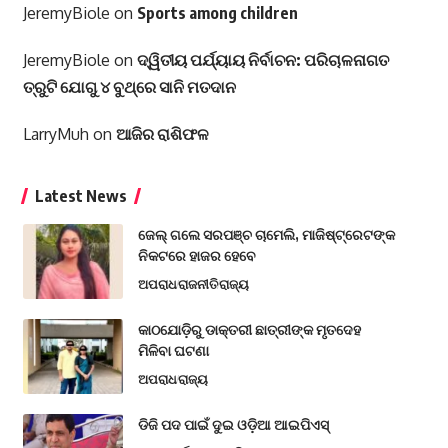
JeremyBiole
on
Sports among children
JeremyBiole
on
ଦ୍ୱିତୀୟ ପର୍ଯ୍ୟାୟ ନିର୍ବାଚନ: ପରିଚାଳନାଗତ
ତ୍ରୁଟି ଯୋଗୁ ୪ ବୁଥ୍‌ରେ ସାନି ମତଦାନ
LarryMuh
on
ଆଜିର ରାଶିଫଳ
Latest News
ଜେଲ୍ ଗଲେ ସରପଞ୍ଚ ଚାମେଲି, ମାଜିଷ୍ଟ୍ରେଟଙ୍କ
ନିକଟରେ ହାଜର ହେବେ
ଅପରାଧ
ରାଜନୀତି
ରାଜ୍ୟ
କାଠଯୋଡ଼ିରୁ ଡାକ୍ତରୀ ଛାତ୍ରୀଙ୍କ ମୃତଦେହ
ମିଳିବା ଘଟଣା
ଅପରାଧ
ରାଜ୍ୟ
ଡିଜି ପଦ ପାଇଁ ଦୁଇ ଓଡ଼ିଆ ଆଇପିଏସ୍