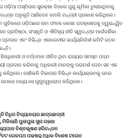
ାଗ ଓଡ଼ିଆ ଅସ୍ମିତାର ସୁରକ୍ଷା ଦିଗରେ ଗୁରୁ ଭୂମିକା ତୁଲାଉଥିବାରୁ
ୱତନ୍ତ୍ର ଅନୁଭୂତି ଆଣିଦେବ ବୋଲି ମନ୍ତ୍ରୀ ପ୍ରକାଶ କରିଥିଲେ।
ଠାନ ଗୁଡିକରେ ଓଡ଼ିଆରେ ନାମ ଫଳକ ଲେଖା ପଦକ୍ଷେପକୁ ତ୍ୱରାନ୍ୱିତ
୍ରତିଷ୍ଠା, ସଂସ୍କୃତି ଓ ଐତିହ୍ୟ ନୀତି ସ୍ୱତନ୍ତ୍ର ମାର୍ଗଦର୍ଶିକା
ପ୍ରଦାନ ଏବଂ ବିଭିନ୍ନ ଏକାଡେମୀର କାର୍ଯ୍ୟନିର୍ବାହୀ କମିଟି ଗଠନ
ନ୍ତି।
ିତାଧିକାରୀ ଓ ବର୍ତ୍ତମାନ ଜୀବିତ ଥିବା ରାଜ୍ୟର ସମସ୍ତ ପଦ୍ମ
ାୟୀ ପ୍ରଦାନ କରିବାକୁ ଅଧିକାରୀ ମାନଙ୍କୁ ପରାମର୍ଶ ଦେବା ସହ ଏକ
ୁ କହିଥିଲେ। ସେହିଭଳି ବିଭାଗର ବିଭିନ୍ନ କାର୍ଯ୍ୟକ୍ରମକୁ ନେଇ
ିବା ଉପରେ ମଧ୍ୟ ସେ ଗୁରୁତ୍ୱାରୋପ କରିଥିଲେ।
ୃତି ବିଧିର ବିଦ୍ୟାଳୟର ଛାତ୍ରଛାତ୍ରୀ
ମିଳିଲାଣି ପୁଳାପୁଳା ସୁନା ଗହଣା
ଜ୍ୟପାଳ ବିଶ୍ବଭୂଷଣ ହରିଚନ୍ଦନ
ୂର୍ବତଟ ରେଳପଥ ପକ୍ଷରୁ ଅଧିକ ବିଶେଷ ଟ୍ରେନ