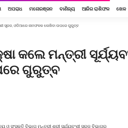
ଶ
ଅପରାଧ
ମନୋରଞ୍ଜନ
ବାଣିଜ୍ୟ
ଆଜିର ରାଶିଫଳ
ଖେଳ
୍ୟବଂଶୀ ସୂରଜ, ଓଡିଆରେ ନାମଫଳକ ଲେଖିବା ଉପରେ ଗୁରୁତ୍ବ
୍ଷା କଲେ ମନ୍ତ୍ରୀ ସୂର୍ଯ୍
େ ଗୁରୁତ୍ବ
 ଓ ସଂସ୍କୃତି ବିଭାଗ ମନ୍ତ୍ରୀ ଶ୍ରୀ ସୂର୍ଯ୍ୟବଂଶୀ ସୂରଜ ବିଭାଗର