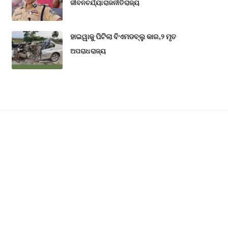
ଜୀବନଚର୍ଯ୍ୟା
ରାଜନୀତି
ରାଜ୍ୟ
ହାଇୱାକୁ ପିଟିଲା ବିଏମଡବ୍ଲୁ କାର,୨ ମୃତ
ଅପରାଧ
ରାଜ୍ୟ