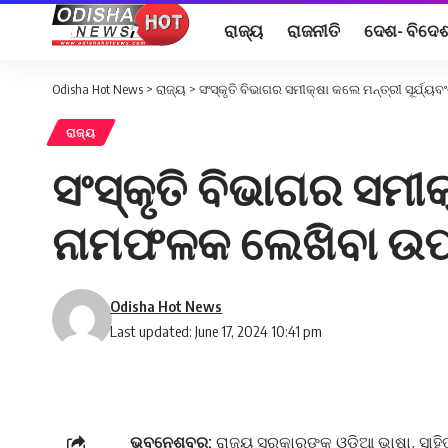
ରାଜ୍ୟ
ରାଜନୀତି
ଦେଶ- ବିଦେ
Odisha Hot News
>
ରାଜ୍ୟ
>
ସଂସ୍କୃତି ବିଭାଗର ସମୀକ୍ଷା କଲେ ମନ୍ତ୍ରୀ ସୂର୍ଯ
ରାଜ୍ୟ
ସଂସ୍କୃତି ବିଭାଗର ସମୀକ
ନାମଫଳକ ଲେଖିବା ଉପର
Odisha Hot News
Last updated: June 17, 2024 10:41 pm
ଭୁବନେଶ୍ବର:
ରାଜ୍ୟ ସରକାରଙ୍କ ଓଡ଼ିଆ ଭାଷା, ସାହିତ୍ୟ