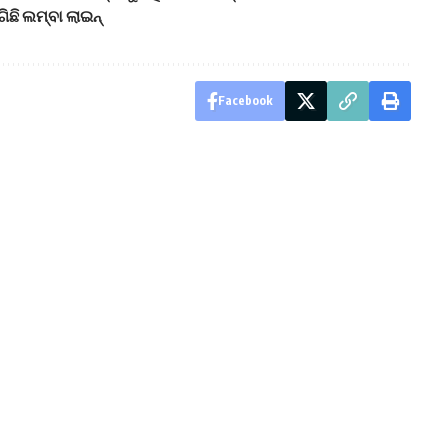
ିଛି ଲମ୍ବା ଲାଇନ୍
Facebook