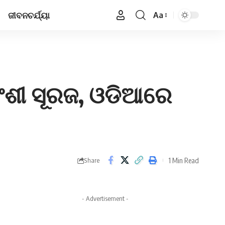
ଜୀବନଚର୍ଯ୍ୟା
Aa
Font
Resizer
ୟବଂଶୀ ସୂରଜ, ଓଡିଆରେ
1 Min Read
Share
- Advertisement -