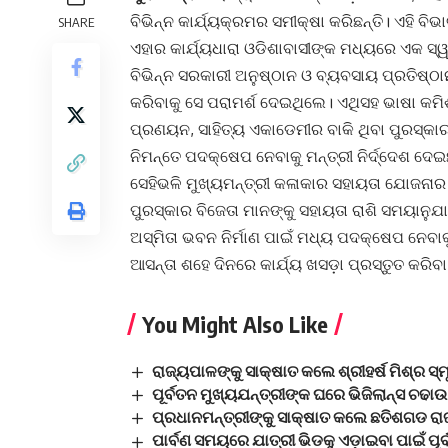
ବିଭିନ୍ନ କାର୍ଯ୍ୟକ୍ରମର ସମୀକ୍ଷା କରିଛନ୍ତି। ଏହି ବିଭ
SHARE
ଏହାର କାର୍ଯ୍ୟଧାରା ଓଡିଶାବାସୀଙ୍କ ମଧ୍ୟରେ ଏକ ସ୍
ବିଭିନ୍ନ ସରକାରୀ ଅନୁଷ୍ଠାନ ଓ ବ୍ୟବସାୟ ପ୍ରତିଷ୍
କରିବାକୁ ସେ ପରାମର୍ଶ ଦେଇଥିଲେ। ଏଥିସହ ଭାଷା କମିଶନ ପ
ପ୍ରଣୟନ, ସାହିତ୍ୟ ଏକାଡେମୀର ବାକି ଥିବା ପୁରସ୍କାର 
ନିମନ୍ତେ ପଦକ୍ଷେପ ନେବାକୁ ମନ୍ତ୍ରୀ ନିର୍ଦ୍ଦେଶ ଦେଇଛ
ସେହିଭଳି ମୁଖ୍ୟମନ୍ତ୍ରୀ କଳାକାର ସହାୟତା ଯୋଜନାର ହ
ପୁରସ୍କାର ବିଜେତା ମାନଙ୍କୁ ସହାୟତା ରାଶି ସମୟାନୁଯ
ଅସ୍ମିତା ଭବନ ନିର୍ମାଣ ପାଇଁ ମଧ୍ୟ ପଦକ୍ଷେପ ନେବାକ
ଆସନ୍ତା ଶହେ ଦିନରେ କାର୍ଯ୍ୟ ଖସଡ଼ା ପ୍ରସ୍ତୁତ କର
You Might Also Like
ରାଜ୍ୟପାଳଙ୍କୁ ସାକ୍ଷାତ କଲେ ଶ୍ରୀହର୍ଷ ମିଶ୍ର ସ୍ମ
ପୂର୍ବତନ ମୁଖ୍ୟଯନ୍ତ୍ରୀଙ୍କ ଘରେ ଭିଜିଲାନ୍ସ ଚଢାଉ, 
ପ୍ରଧାନମନ୍ତ୍ରୀଙ୍କୁ ସାକ୍ଷାତ କଲେ ଛତିଶଗଡ ରା
ପାର୍ବଣ ସମୟରେ ଯାତ୍ରୀ ଭିଡକୁ ଏଡ଼ାଇବା ପାଇଁ ପ