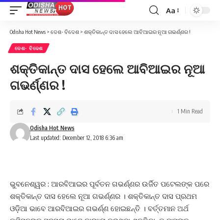
Aa
Font
Resizer
Odisha Hot News
>
ଦେଶ- ବିଦେଶ
>
ଶକ୍ତିକାନ୍ତ ଦାସ ହେଲେ ଆବିଆଇର ନୂଆ ଗଭର୍ଣ୍ଣର !
ଦେଶ- ବିଦେଶ
ଶକ୍ତିକାନ୍ତ ଦାସ ହେଲେ ଆବିଆଇର ନୂଆ
ଗଭର୍ଣ୍ଣର !
1 Min Read
Odisha Hot News
Last updated: December 12, 2018 6:36 am
ଭୁବନେଶ୍ୱର : ଆରବିଆଇର ପୂର୍ବତନ ଗଭର୍ଣ୍ଣର ଉର୍ଜିତ ପଟେଲଙ୍କ ପରେ
ଶକ୍ତିକାନ୍ତ ଦାସ ହେଲେ ନୂଆ ଗଭର୍ଣ୍ଣର । ଶକ୍ତିକାନ୍ତ ଦାସ ପ୍ରଥମ
ଓଡ଼ିଆ ଭାବେ ଆରବିଆଇର ଗଭର୍ଣ୍ଣ ହୋଇଛନ୍ତି । ବର୍ତ୍ତମାନ ଅର୍ଥ