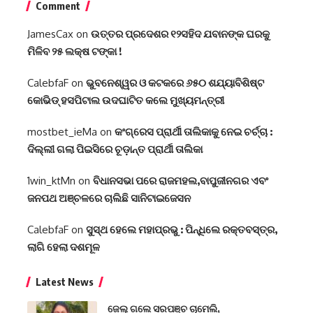
Comment
JamesCax
on
ଉତ୍ତର ପ୍ରଦେଶର ୧୨ସହିଦ ଯବାନଙ୍କ ଘରକୁ
ମିଳିବ ୨୫ ଲକ୍ଷ ଟଙ୍କା !
CalebfaF
on
ଭୁବନେଶ୍ୱର ଓ କଟକରେ ୬୫୦ ଶଯ୍ୟାବିଶିଷ୍ଟ
କୋଭିଡ୍ ହସପିଟାଲ ଉଦଘାଟିତ କଲେ ମୁଖ୍ୟମନ୍ତ୍ରୀ
mostbet_ieMa
on
କଂଗ୍ରେସ ପ୍ରାର୍ଥୀ ତାଲିକାକୁ ନେଇ ଚର୍ଚ୍ଚା :
ଦିଲ୍ଲୀ ଗଲା ପିଇସିରେ ଚୂଡ଼ାନ୍ତ ପ୍ରାର୍ଥୀ ତାଲିକା
1win_ktMn
on
ବିଧାନସଭା ପରେ ରାଜମହଲ,ବାପୁଜୀନଗର ଏବଂ
ଜନପଥ ଅଞ୍ଚଳରେ ଚାଲିଛି ସାନିଟାଇଜେସନ
CalebfaF
on
ସୁସ୍ଥ ହେଲେ ମହାପ୍ରଭୁ : ପିନ୍ଧିଲେ ରକ୍ତବସ୍ତ୍ର,
ଲାଗି ହେଲା ଦଶମୂଳ
Latest News
ଜେଲ୍ ଗଲେ ସରପଞ୍ଚ ଚାମେଲି,