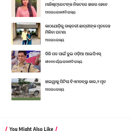
ମାଜିଷ୍ଟ୍ରେଟଙ୍କ ନିକଟରେ ହାଜର ହେବେ
ଅପରାଧ
ରାଜନୀତି
ରାଜ୍ୟ
କାଠଯୋଡ଼ିରୁ ଡାକ୍ତରୀ ଛାତ୍ରୀଙ୍କ ମୃତଦେହ
ମିଳିବା ଘଟଣା
ଅପରାଧ
ରାଜ୍ୟ
ଡିଜି ପଦ ପାଇଁ ଦୁଇ ଓଡ଼ିଆ ଆଇପିଏସ୍
ଜୀବନଚର୍ଯ୍ୟା
ରାଜନୀତି
ରାଜ୍ୟ
ହାଇୱାକୁ ପିଟିଲା ବିଏମଡବ୍ଲୁ କାର,୨ ମୃତ
ଅପରାଧ
ରାଜ୍ୟ
You Might Also Like