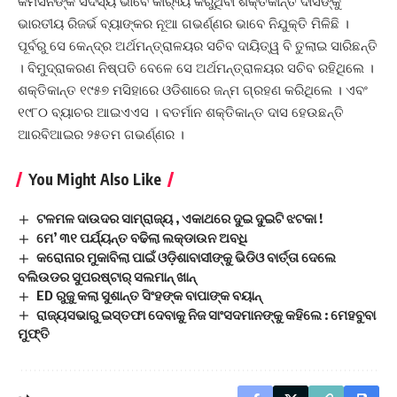
କମିସନଙ୍କ ସଦସ୍ୟ ଭାବେ କାର‌୍ୟ୍ୟ କରୁଥିବା ଶକ୍ତିକାନ୍ତ ଦାସଙ୍କୁ
ଭାରତୀୟ ରିଜର୍ଭ ବ୍ୟାଙ୍କର ନୂଆ ଗଭର୍ଣ୍ଣର ଭାବେ ନିଯୁକ୍ତି ମିଳିଛି ।
ପୂର୍ବରୁ ସେ କେନ୍ଦ୍ର ଅର୍ଥମନ୍ତ୍ରାଳୟର ସଚିବ ଦାୟିତ୍ୱ ବି ତୁଲାଇ ସାରିଛନ୍ତି
। ବିମୁଦ୍ରାକରଣ ନିଷ୍ପତି ବେଳେ ସେ ଅର୍ଥମନ୍ତ୍ରାଳୟର ସଚିବ ରହିଥିଲେ ।
ଶକ୍ତିକାନ୍ତ ୧୯୫୭ ମସିହାରେ ଓଡିଶାରେ ଜନ୍ମ ଗ୍ରହଣ କରିଥିଲେ । ଏବଂ
୧୯୮୦ ବ୍ୟାଚର ଆଇଏଏସ । ବତର୍ମାନ ଶକ୍ତିକାନ୍ତ ଦାସ ହେଉଛନ୍ତି
ଆରବିଆଇର ୨୫ତମ ଗଭର୍ଣ୍ଣର ।
You Might Also Like
ଟଳମଳ ଦାଉଦର ସାମ୍ରାଜ୍ୟ , ଏକାଥରେ ଦୁଇ ଦୁଇଟି ଝଟକା !
ମେ’ ୩୧ ପର୍ଯ୍ୟନ୍ତ ବଢିଲା ଲକ୍‌ଡାଉନ ଅବଧି
କରୋନାର ମୁକାବିଲା ପାଇଁ ଓଡ଼ିଶାବାସୀଙ୍କୁ ଭିଡିଓ ବାର୍ତ୍ତା ଦେଲେ
ବଲିଉଡର ସୁପରଷ୍ଟାର୍ ସଲମାନ୍ ଖାନ୍
ED ରୁଜୁ କଲା ସୁଶାନ୍ତ ସିଂହଙ୍କ ବାପାଙ୍କ ବୟାନ୍
ରାଜ୍ୟସଭାରୁ ଇସ୍ତଫା ଦେବାକୁ ନିଜ ସାଂସଦମାନଙ୍କୁ କହିଲେ : ମେହବୁବା
ମୁଫ୍‌ତି