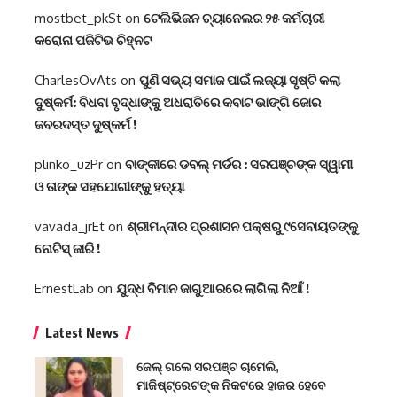
mostbet_pkSt
on
ଟେଲିଭିଜନ ଚ୍ୟାନେଲର ୨୫ କର୍ମଚାରୀ
କରୋନା ପଜିଟିଭ ଚିହ୍ନଟ
CharlesOvAts
on
ପୁଣି ସଭ୍ୟ ସମାଜ ପାଇଁ ଲଜ୍ୟା ସୃଷ୍ଟି କଲା
ଦୁଷ୍କର୍ମ: ବିଧବା ବୃଦ୍ଧାଙ୍କୁ ଅଧରାତିରେ କବାଟ ଭାଙ୍ଗି ଜୋର
ଜବରଦସ୍ତ ଦୁଷ୍କର୍ମ !
plinko_uzPr
on
ବାଙ୍କୀରେ ଡବଲ୍‌ ମର୍ଡର : ସରପଞ୍ଚଙ୍କ ସ୍ୱାମୀ
ଓ ତାଙ୍କ ସହଯୋଗୀଙ୍କୁ ହତ୍ୟା
vavada_jrEt
on
ଶ୍ରୀମନ୍ଦୀର ପ୍ରଶାସନ ପକ୍ଷରୁ ୯ସେବାୟତଙ୍କୁ
ନୋଟିସ୍ ଜାରି !
ErnestLab
on
ଯୁଦ୍ଧ ବିମାନ ଜାଗୁଆରରେ ଲାଗିଲା ନିଆଁ !
Latest News
ଜେଲ୍ ଗଲେ ସରପଞ୍ଚ ଚାମେଲି,
ମାଜିଷ୍ଟ୍ରେଟଙ୍କ ନିକଟରେ ହାଜର ହେବେ