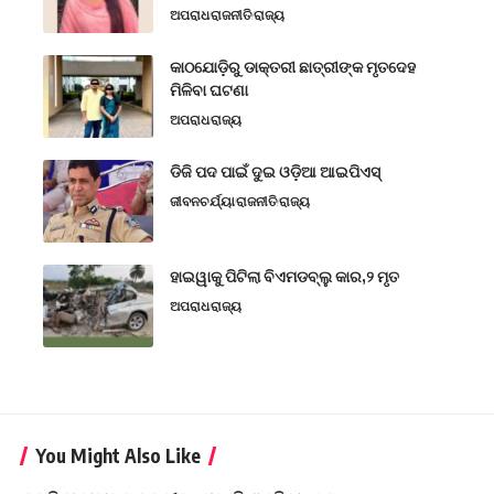
ଅପରାଧ
ରାଜନୀତି
ରାଜ୍ୟ
କାଠଯୋଡ଼ିରୁ ଡାକ୍ତରୀ ଛାତ୍ରୀଙ୍କ ମୃତଦେହ
ମିଳିବା ଘଟଣା
ଅପରାଧ
ରାଜ୍ୟ
ଡିଜି ପଦ ପାଇଁ ଦୁଇ ଓଡ଼ିଆ ଆଇପିଏସ୍
ଜୀବନଚର୍ଯ୍ୟା
ରାଜନୀତି
ରାଜ୍ୟ
ହାଇୱାକୁ ପିଟିଲା ବିଏମଡବ୍ଲୁ କାର,୨ ମୃତ
ଅପରାଧ
ରାଜ୍ୟ
You Might Also Like