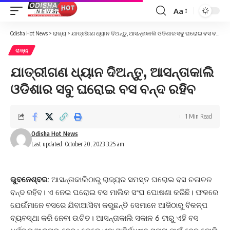
Aa
Font
Resizer
Odisha Hot News
>
ରାଜ୍ୟ
>
ଯାତ୍ରୀଗଣ ଧ୍ୟାନ ଦିଅନ୍ତୁ, ଆସନ୍ତାକାଲି ଓଡିଶାର ସବୁ ଘରୋଇ ବସ ବନ୍ଦ ରହିବ
ରାଜ୍ୟ
ଯାତ୍ରୀଗଣ ଧ୍ୟାନ ଦିଅନ୍ତୁ, ଆସନ୍ତାକାଲି
ଓଡିଶାର ସବୁ ଘରୋଇ ବସ ବନ୍ଦ ରହିବ
1 Min Read
Odisha Hot News
Last updated: October 20, 2023 3:25 am
ଭୁବନେଶ୍ବର:
ଆସନ୍ତାକାଲିଠାରୁ ରାଜ୍ୟର ସମସ୍ତ ଘରୋଇ ବସ ଚଳାଚଳ
ବନ୍ଦ ରହିବ। ଏ ନେଇ ଘରୋଇ ବସ ମାଲିକ ସଂଘ ଘୋଷଣା କରିଛି। ଫଳରେ
ଯେଉଁମାନେ ବସରେ ଯିବାଆସିବା କରୁଛନ୍ତି ସେମାନେ ଆଜିଠାରୁ ବିକଳ୍ପ
ବ୍ୟବସ୍ଥା କରି ନେବା ଉଚିତ। ଆସନ୍ତାକାଲି ସକାଳ 6 ଟାରୁ ଏହି ବସ