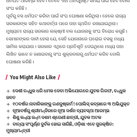
ଧର୍ମଘଟ ଆରମ୍ଭ ହେବ। ତେବେ ଏହା ଅନିର୍ଦ୍ଧିଷ୍ଠ ସମୟ ପାଇଁ ହେବ ବୋଲି
ସଂଘ କହିଛି।
ପୂର୍ବରୁ ବସ ଧର୍ମଘଟ କରିବା ପାଇଁ ସଂଘ ଘୋଷଣା କରିଥିଲା। ହେଲେ ରାଜ୍ୟ
ସରକାରଙ୍କ ସହିତ କଥାବାର୍ତ୍ତା ପରେ ତାହା ସ୍ଥଗିତ ରଖାଯାଇଥିଲା।
ମୁଖ୍ୟତଃ ରାଜ୍ୟ ସରକାର ଲକ୍ଷ୍ମୀ ବଲ ଯୋଜନାକୁ ସଂଘ ବିରୋଧ କରୁଛି।
ସେମାନଙ୍କର ଦାବୀ ହେଲା ଯେ, ସେହି ଯୋଜନାରେ ଘରୋଇ ବସକୁ ମଧ୍ୟ
ସାମିଲ କରାଯାଉ। ସରକାର ଏଥିରେ ପ୍ରତିଶୃତି ଦେଇଥିଲେ ମଧ୍ୟ ତାହା
ଲିଖିତ ଭାବେ ନ ଜଣାଇବାରୁ ସଂଘ ଶୁକ୍ରବାରରୁ ଧର୍ମଘଟ କରିବ ବୋଲି
ଘୋଷଣା କରିଛି।
You Might Also Like
ଦେଶୀ ବନ୍ଧୁକ ଧରି ଧମକ ଦେବା ଅଭିଯୋଗରେ ଯୁବକ ଗିରଫ, ବନ୍ଧୁକ
ଜବତ
୧୦ବର୍ଷର ନାବାଳିକାଙ୍କୁ ଗଣଦୁଷ୍କର୍ମ ! ପୋଲିସ୍‌ କବ୍‌ଜାରେ ୩ ଅଭିଯୁକ୍ତ
ନୂଆବର୍ଷରୁ ଶ୍ରୀମନ୍ଦିରରେ ନୂଆ ଦର୍ଶନ ବ୍ୟବସ୍ଥା ଆରମ୍ଭ
ଶିଶୁ କନ୍ୟା ଜନ୍ମ ଦଶମ ଶ୍ରେଣୀ ଛାତ୍ରୀ, ଯୁବକ ଅଟକ
ବାତ୍ୟା ସଂପୂର୍ଣ୍ଣ ଦୁର୍ବଳ ହୋଇ ସାରିଛି, ଓଡ଼ିଶା ଏବେ ସୁରକ୍ଷିତ:
ମୁଖ୍ୟମନ୍ତ୍ରୀ