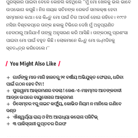
ପୁରସ୍କାର ପାଇବା ବେଳେ କୋହଲି କହିଥିଲେ ‘‘ମୁଁ ମୋ ଖେଳକୁ ଭଲ ଭାବେ
ଉପଭୋଗ କରୁଛି। ନିଜ ନାୟକ ସଚିନଙ୍କ ରେକର୍ଡ ସମକକ୍ଷ ହେବା
ସମ୍ମାନର କଥା। ସେ କିନ୍ତୁ ମୋ ପାଇଁ ଚିର ଆଦର୍ଶ ହୋଇ ରହିବେ। ୧୯୯୬
ମସିହା ବିଶ୍ବକପ୍‌ରେ ତାଙ୍କ ଛକାକୁ ଟିଭିରେ ଦେଖି ମୁଁ ଅନୁପ୍ରାଣିତ
ହେବାଠାରୁ ଆଜିଯାଏଁ ତାଙ୍କୁ ଅନୁସରଣ କରି ଆସିଛି। ତାଙ୍କଠାରୁ ପ୍ରଶଂସ‌ା
ପାଇବା ମୋ ପାଇଁ ବହୁତ କିଛି। ଲୋକମାନେ କିନ୍ତୁ ମୋ ଜନ୍ମଦିନକୁ
ସ୍ବତନ୍ତ୍ର କରିଦେଲେ।’’
You Might Also Like
ଗାର୍ଡଙ୍କୁ ମାଡ ମାରି ହାଜତରୁ ୨୧ ବର୍ଷୀୟ ଅଭିଯୁକ୍ତ ଫେରାର, ଧରିବା
ପାଇଁ ଗଠନ ହେବ ଟିମ !
ପୁଲୱାମା ଆକ୍ରମଣର ବଦଲା ! ଜେଶ-ଏ-ମହମ୍ମଦ ଆତଙ୍କବାଦୀ
ଆଡ୍ଡା ଉପରେ ବାୟୁସେନାର ଆକ୍ରମଣ
ଡିସେମ୍ବର ୧ରୁ ନାଇଟ କର୍ଫ୍ୟୁ, କୋଭିଡ ନିୟମ ନ ମାନିଲେ ଗଣିବେ
ଦଣ୍ଡ
ଐଶ୍ୱର୍ଯ୍ୟା ରାୟ ଓ ଝିଅ ଆରାଧ୍ୟା କରୋନା ପଜିଟିଭ୍
୩ ପାକିସ୍ତାନୀ ଗୁପ୍ତଚର ଗିରଫ