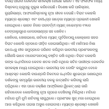
ବିଜୟ ପାଇବା ରେକର୍ଡର ସମକକ୍ଷ ହୋଇଛି ଭାରତ। ଏହି ଫଳାଫଳ ମଧ୍ୟ
ବିଶ୍ବକପ୍‌ ଗ୍ରୁପ୍‌କୁ ମୁକୁଳା କରିଦେଇଛି। ବିଶେଷ କରି ପାକିସ୍ତାନ,
ନ୍ୟୁଜିଲାଣ୍ଡ, ଆଫଗାନିସ୍ତ‌ାନକୁ ନୂଆ ଜୀବନ ଦେଇଛି। ବିରାଟ କୋହଲି
ମ୍ୟାଚ୍‌ର ଶ୍ରେଷ୍ଠ ଏବଂ ରବୀନ୍ଦ୍ର ଜାଡ଼େଜା ମ୍ୟାଚ୍‌ର ପ୍ରଭ‌ାବୀ ଖେଳାଳି
ହୋଇଥିଲେ। ଭାରତ ନିଜର ପରବର୍ତ୍ତୀ ମ୍ୟାଚ୍‌ ନଭେମ୍ବର ୧୨ରେ
ବେଙ୍ଗାଲୁରୁରେ ନେଦରଲାଣ୍ଡ୍‌ସ ସହ ଖେଳିବ।
ଖେଳିଲେ, ଖେଳାଇଲେ, ନାଚିଲେ ମ୍ୟାଚ୍‌ ପୂର୍ବଦିନଠାରୁ କୋଲ୍‌କାତା ସହର
ବିରାଟ କୋହଲି ଜ୍ବରରେ ପୀଡ଼ିତ ହୋଇସାରିଥିଲା। ଏହି ମାନିଆର ନିଶା
ଇଡେନ୍‌କୁ ନୀଳ ସମୁଦ୍ରରେ ପରିଣତ କରିଥିବା ଭାରତୀୟ ପ୍ରଶଂସକଙ୍କୁ
କୌଣସି ଭାବେ ମନୋରଂଜନଠାରୁ ବଞ୍ଚିତ ରଖି ନଥିଲା। ବିରାଟ କୋହଲି
ତାଙ୍କ ଜନ୍ମଦିନରେ କେବଳ ଶତକ ମାରି ନଥିଲେ ସଚିନ ପାଜୀଙ୍କ ରେକର୍ଡର
ସମକକ୍ଷ ମଧ୍ୟ ହୋଇଥିଲେ। ଭାରତୀୟ ଦଳ ବୋଲିଂ କରୁଥିବା ବେଳେ
ଆଶ୍ବସ୍ତ କୋହଲି ବାଉଣ୍ଡରି ନିକଟରେ ଜନ୍ମଦିନ ଶୁଭେଚ୍ଛା ଜଣାଉଥିବା
ଦର୍ଶକଙ୍କୁ ସମ୍ପୂର୍ଣ୍ଣ ଭାରତୀୟ ଦଳକୁ ଉତ୍ସାହିତ କରିବାକୁ ଲାଗି
ପଡ଼ିଥିଲେ। ଏହା ପରେ ଦକ୍ଷିଣ ଆଫ୍ରିକାର ୱିକେଟ୍‌ ଧାରା ଜାରି
ରହିବାବେଳେ କୋହଲିଙ୍କୁ ନୂଆ ରୂପରେ ଦେଖିବାକୁ ମିଳିଥିଲା। ମଝିରେ
ମଝିରେ ଝୁମି ଝୁମି ନାଚିବାକୁ ଲାଗୁଥିଲେ। ପ୍ରଶଂସକ ଖୁବ୍‌ ମଜା ନେଇଥିଲେ
ଆଉ କହିଥିଲେ ପଇସା ଅସୁଲ ହୋଇଗଲା। ମ୍ୟାଚ୍‌ର ଶ୍ରେଷ୍ଠ ଖେଳାଳି