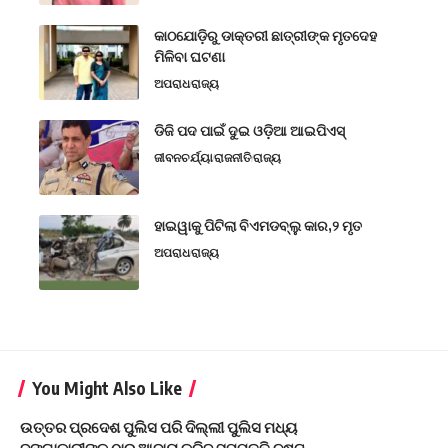
କାଠଯୋଡ଼ିରୁ ଡାକ୍ତରୀ ଛାତ୍ରୀଙ୍କ ମୃତଦେହ
ମିଳିବା ଘଟଣା
ଅପରାଧ
ରାଜ୍ୟ
ଡିଜି ପଦ ପାଇଁ ଦୁଇ ଓଡ଼ିଆ ଆଇପିଏସ୍
ଜୀବନଚର୍ଯ୍ୟା
ରାଜନୀତି
ରାଜ୍ୟ
ହାଇୱାକୁ ପିଟିଲା ବିଏମଡବ୍ଲୁ କାର,୨ ମୃତ
ଅପରାଧ
ରାଜ୍ୟ
You Might Also Like
ଉତ୍ତର ପ୍ରଦେଶ ପୁଲିସ ପରି ଦିଲ୍ଲୀ ପୁଲିସ ମଧ୍ୟ