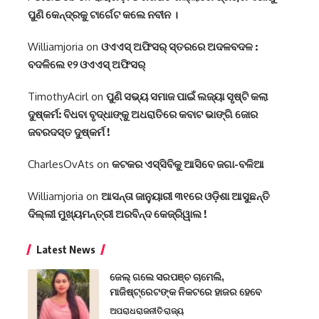
ପୁଣି କେନ୍ଦ୍ରକୁ ଟାର୍ଗେଟ କଲେ ନବୀନ ।
Williamjoria
on
ଓଏଏସ୍‌ ଅଫିସର୍‌ ସ୍ତରରେ ଅଦଳବଦଳ :
ବଦଳିଲେ ୧୨ ଓଏଏସ୍‌ ଅଫିସର୍‌
TimothyAcirl
on
ପୁଣି ସଭ୍ୟ ସମାଜ ପାଇଁ ଲଜ୍ୟା ସୃଷ୍ଟି କଲା
ଦୁଷ୍କର୍ମ: ବିଧବା ବୃଦ୍ଧାଙ୍କୁ ଅଧରାତିରେ କବାଟ ଭାଙ୍ଗି ଜୋର
ଜବରଦସ୍ତ ଦୁଷ୍କର୍ମ !
CharlesOvAts
on
କଟକର ଏସ୍‌ସିବିକୁ ଆସିବେ ଜଗା-ବଳିଆ
Williamjoria
on
ଆସନ୍ତା ଜାନୁୟାରୀ ୩୧ରେ ଓଡ଼ିଶା ଆସୁଛନ୍ତି
ଦିଲ୍ଲୀ ମୁଖ୍ୟମନ୍ତ୍ରୀ ଅରବିନ୍ଦ କେଜ୍ରିୱାଲ !
Latest News
ଜେଲ୍ ଗଲେ ସରପଞ୍ଚ ଚାମେଲି,
ମାଜିଷ୍ଟ୍ରେଟଙ୍କ ନିକଟରେ ହାଜର ହେବେ
ଅପରାଧ
ରାଜନୀତି
ରାଜ୍ୟ