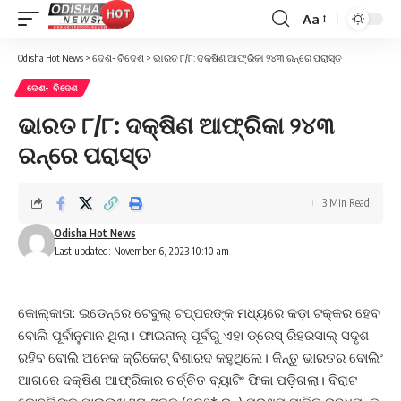
Aa
Font
Resizer
Odisha Hot News
>
ଦେଶ- ବିଦେଶ
>
ଭାରତ ୮/୮: ଦକ୍ଷିଣ ଆଫ୍ରିକା ୨୪୩ ରନ୍‌‌ରେ ପରାସ୍ତ
ଦେଶ- ବିଦେଶ
ଭାରତ ୮/୮: ଦକ୍ଷିଣ ଆଫ୍ରିକା ୨୪୩
ରନ୍‌‌ରେ ପରାସ୍ତ
3 Min Read
Odisha Hot News
Last updated: November 6, 2023 10:10 am
କୋଲ୍‌କାତା: ଇଡେନ୍‌ରେ ଟେବୁଲ୍‌ ଟପ୍ପରଙ୍କ ମଧ୍ୟରେ କଡ଼ା ଟକ୍କର ହେବ
ବୋଲି ପୂର୍ବାନୁମାନ ଥିଲା। ଫାଇନାଲ୍ ପୂର୍ବରୁ ଏହା ଡ୍ରେସ୍ ରିହରସାଲ୍‌ ସଦୃଶ
ରହିବ ବୋଲି ଅନେକ କ୍ରିକେଟ୍ ବିଶାରଦ କହୁଥିଲେ। କିନ୍ତୁ ଭାରତର ବୋଲିଂ
ଆଗରେ ଦକ୍ଷିଣ ଆଫ୍ରିକାର ଚର୍ଚ୍ଚିତ ବ୍ୟାଟିଂ ଫିକା ପଡ଼ିଗଲା। ବିରାଟ