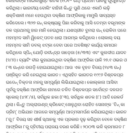
କୋହଲିଙ୍କ ମାଇଲଖୁଣ୍ଟ ଶତକ (୧୦୧* ରନ୍‌) ପ୍ରଥମ ପାଳିକୁ ରୁଦ୍ଧିମନ୍ତ
କରିଥିଲା। ଭାରତୀୟ ବୋଲିଂ ବାହିନୀ କିନ୍ତୁ ପୁଣି ଥରେ ଏକାଠି ଲଢ଼ି
ଶକ୍ତିଶାଳୀ ମନେ ହେଉଥିବା ଦକ୍ଷିଣ ଆଫ୍ରିକାକୁ ମାମୁଲି ସାବ୍ୟସ୍ତ
କରିଦେଲେ। ୩୨୭ ରନ୍‌ ଲକ୍ଷ୍ୟକୁ ପିଛା କରିବାକୁ ଆସି ତେମ୍ବା ବଭୂମାଙ୍କ
ଦଳ ପ୍ରଥମରୁ ହାର ମାନି ନେଇଥିଲା‌। ଯଶପ୍ରୀତ ବୁମରା ରନ୍ ରୋକିବା ପରେ
ମହମ୍ମଦ ସାମି ୱିକେଟ୍ ପତନ ଧାରା ଆରମ୍ଭ କରିଥିଲେ। ଲୋକାଲ୍‌ ବୟ
ମହମ୍ମଦ ସାମି ଡବଲ୍‌ ଝଟ୍‌କା ଦେବା ପରେ ଅବଶିଷ୍ଟ କାର୍ଯ୍ୟ ସମାପନ
କରିଥିଲେ ସ୍ପିନ୍ ଯୋଡ଼ି ରବୀନ୍ଦ୍ର ଜା‌ଡ଼େଜା (୫/୩୩) ଏବଂ କୁଲଦୀପ ଯାଦବ
(୨/୭)। ବ୍ୟାଟିଂ ବୀର କୁହାଯାଉଥିବା ଦକ୍ଷିଣ ଆଫ୍ରିକା ପାଳି ୨୭.୧ ଓଭର ଓ
୮୩ ରନ୍‌ରେ ରଗଡ଼ି ହୋଇଯାଇଥିଲା। ଆଉ ଏକ ବୃହତ ବିଜୟ (୨୪୩ ରନ୍‌)
ପଞ୍ଜିକୃତ କରି ନେଇଥିଲା ଭାରତ। ଏଥିସହିତ ଭାରତର ୧୯୯୬ ବିଶ୍ବକପ୍‌ର
ଇଡେନ୍ ତିକ୍ତତା ମନରୁ ସମ୍ପୂର୍ଣ୍ଣ ଲିଭିଯାଇଥିଲା। କୋଲ୍‌କାତା ଆସିବା
ପୂର୍ବରୁ ଦକ୍ଷିଣ ଆଫ୍ରିକା ନାମରେ ଚଳିତ ବିଶ୍ବକପ୍‌ର ସର୍ବୋଚ୍ଚ ଦଳଗତ
ସ୍କୋର୍ (୪୨୮/୫), ସର୍ବାଧିକ ଛକା (୮୩), ସର୍ବାଧିକ ଶତକ (୮) ଆଦି ରେକର୍ଡ
ଥିଲା। କିନ୍ତୁ ଅଲ୍‌ରାଉଣ୍ଡ୍‌ କ୍ରିକେଟ୍ ଖେଳୁଥିବା ରୋହିତ ସେନାଙ୍କ ‘ତିନ୍‌ କା
ଡ୍ରିମ୍‌’ ଅଭିଯାନ ଆଗରେ ସମ୍ପୂର୍ଣ୍ଣ ଆତ୍ମସମର୍ପଣ କରିଯାଇଥିଲା। ଭାରତ
୮ରୁ ୮ ବିଜୟ ସହ ଶୀର୍ଷ ସ୍ଥାନକୁ ଏକ ପ୍ରକାର ଦୃଢ଼ କରିଥିବା ବେଳେ ଦକ୍ଷିଣ
ଆଫ୍ରିକା ୮ରୁ ଦ୍ବିତୀୟ ପରାଜୟ ବରଣ କରିଛି। ୨୦୦୩ ଭଳି କ୍ରମାଗତ ୮