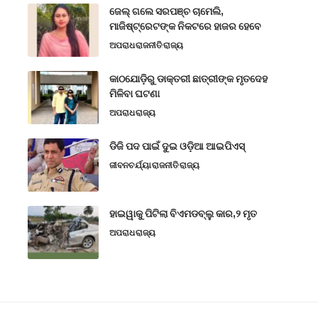
ଜେଲ୍ ଗଲେ ସରପଞ୍ଚ ଚାମେଲି,
ମାଜିଷ୍ଟ୍ରେଟଙ୍କ ନିକଟରେ ହାଜର ହେବେ
ଅପରାଧ
ରାଜନୀତି
ରାଜ୍ୟ
କାଠଯୋଡ଼ିରୁ ଡାକ୍ତରୀ ଛାତ୍ରୀଙ୍କ ମୃତଦେହ
ମିଳିବା ଘଟଣା
ଅପରାଧ
ରାଜ୍ୟ
ଡିଜି ପଦ ପାଇଁ ଦୁଇ ଓଡ଼ିଆ ଆଇପିଏସ୍
ଜୀବନଚର୍ଯ୍ୟା
ରାଜନୀତି
ରାଜ୍ୟ
ହାଇୱାକୁ ପିଟିଲା ବିଏମଡବ୍ଲୁ କାର,୨ ମୃତ
ଅପରାଧ
ରାଜ୍ୟ