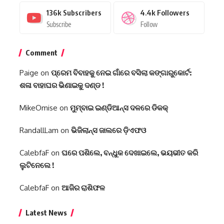
136k
Subscribers
4.4k
Followers
Subscribe
Follow
Comment
Paige
on
ପ୍ରେମ ବିବାହକୁ ନେଇ ଗାଁରେ ବସିଲା କଙ୍ଗାରୁକୋର୍ଟ:
ଶଳା ବାହାଘର ଭିଣାଇକୁ ଦଣ୍ଡ !
MikeOmise
on
ମୁମ୍ବାଇ ଇଣ୍ଡିଆନ୍ସ ଦଳରେ ଡିକକ୍‌
RandallLam
on
ଭିଜିଲାନ୍ସ ଜାଲରେ ଡ଼ିଏଫଓ
CalebfaF
on
ଘରେ ପଶିଲେ, ବନ୍ଧୁକ ଦେଖାଇଲେ, ଭୟଭୀତ କରି
ଲୁଟିନେଲେ !
CalebfaF
on
ଆଜିର ରାଶିଫଳ
Latest News