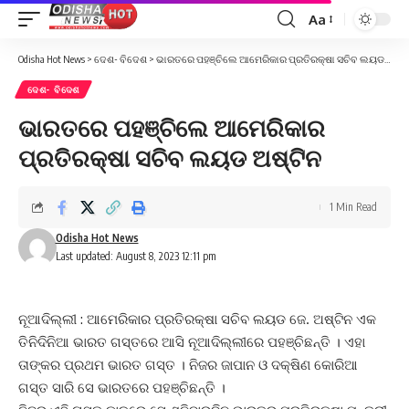
Aa
Font
Resizer
Odisha Hot News
>
ଦେଶ- ବିଦେଶ
>
ଭାରତରେ ପହଞ୍ଚିଲେ ଆମେରିକାର ପ୍ରତିରକ୍ଷା ସଚିବ ଲୟଡ ଅଷ୍ଟିନ
ଦେଶ- ବିଦେଶ
ଭାରତରେ ପହଞ୍ଚିଲେ ଆମେରିକାର
ପ୍ରତିରକ୍ଷା ସଚିବ ଲୟଡ ଅଷ୍ଟିନ
1 Min Read
Odisha Hot News
Last updated: August 8, 2023 12:11 pm
ନୂଆଦିଲ୍ଲୀ : ଆମେରିକାର ପ୍ରତିରକ୍ଷା ସଚିବ ଲୟଡ ଜେ. ଅଷ୍ଟିନ ଏକ
ତିନିଦିନିଆ ଭାରତ ଗସ୍ତରେ ଆସି ନୂଆଦିଲ୍ଲୀରେ ପହଞ୍ଚିଛନ୍ତି । ଏହା
ତାଙ୍କର ପ୍ରଥମ ଭାରତ ଗସ୍ତ । ନିଜର ଜାପାନ ଓ ଦକ୍ଷିଣ କୋରିଆ
ଗସ୍ତ ସାରି ସେ ଭାରତରେ ପହଞ୍ଚିଛନ୍ତି ।