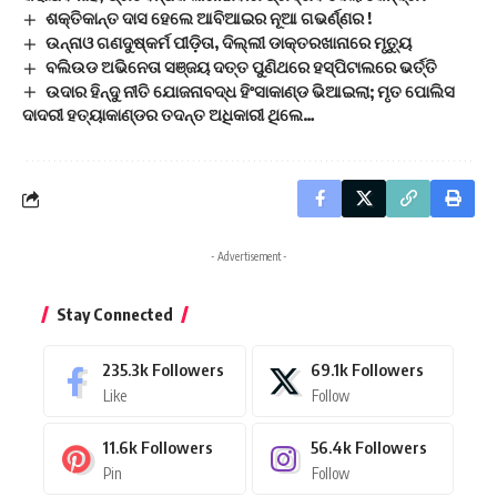
ଶକ୍ତିକାନ୍ତ ଦାସ ହେଲେ ଆବିଆଇର ନୂଆ ଗଭର୍ଣ୍ଣର !
ଉନ୍ନାଓ ଗଣଦୁଷ୍କର୍ମ ପୀଡ଼ିତା, ଦିଲ୍ଲୀ ଡାକ୍ତରଖାନାରେ ମୃତ୍ୟୁ
ବଲିଉଡ ଅଭିନେତା ସଞ୍ଜୟ ଦତ୍ତ ପୁଣିଥରେ ହସ୍ପିଟାଲରେ ଭର୍ତ୍ତି
ଉଦାର ହିନ୍ଦୁ ନୀତି ଯୋଜନାବଦ୍ଧ ହିଂସାକାଣ୍ଡ ଭିଆଇଲା; ମୃତ ପୋଲିସ
ଦାଦରୀ ହତ୍ୟାକାଣ୍ଡର ତଦନ୍ତ ଅଧିକାରୀ ଥିଲେ…
- Advertisement -
Stay Connected
235.3k
Followers
69.1k
Followers
Like
Follow
11.6k
Followers
56.4k
Followers
Pin
Follow