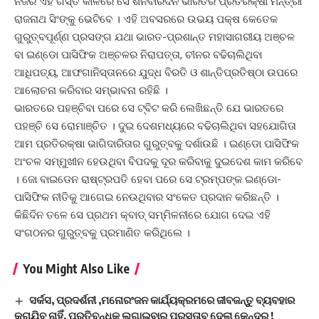
ନିଜର ଏହି ଗସ୍ତ କାଳରେ ସେ ଶନିବାରଦିନ ଭାରତର ପ୍ରତିରକ୍ଷା ମନ୍ତ୍ରୀ
ରାଜନାଥ ସିଂଙ୍କୁ ଭେଟିବେ । ଏହି ଅବସରରେ ଉଭୟ ପକ୍ଷ କେତେକ
ଗୁରୁତ୍ବପୂର୍ଣ୍ଣ ପ୍ରସଙ୍ଗ ଯଥା ଭାରତ-ପ୍ରଶାନ୍ତ ମହାସାଗରୀୟ ଅଞ୍ଚଳ
ବା ଇଣ୍ଡୋ ପାସିଫିକ ଅଞ୍ଚଳର ନିରାପତ୍ତା, ଚୀନର ବଢିଚାଲିଥିବା
ଆଧିପତ୍ୟ, ଆଫଗାନିସ୍ତାନରେ ଯୁଦ୍ଧ ବିରତି ଓ ଶାନ୍ତିପ୍ରତିଷ୍ଠା ଉପରେ
ଆଲୋଚନା କରିବାର ସମ୍ଭାବନା ରହିଛି ।
ଭାରତରେ ପହଞ୍ଚିବା ପରେ ସେ ଟ୍ବିଟ କରି ଲେଖିଛନ୍ତି ଯେ ଭାରତରେ
ପହଞ୍ଚି ସେ ରୋମାଞ୍ଚିତ । ଦୁଇ ଦେଶମଧ୍ୟରେ ବଢିଚାଲିଥିବା ସହଯୋଗିତା
ଆମ ପ୍ରତିରକ୍ଷା ଭାଗିଦାରିତାର ଗୁରୁତ୍ବକୁ ଦର୍ଶାଉଛି । ଇଣ୍ଡୋ ପାସିଫିକ
ଅଂଚଳ ସମ୍ମୁଖୀନ ହେଉଥିବା ବିପଦକୁ ଦୂର କରିବାକୁ ଦୁଇଦେଶ କାମ କରିବେ
। ଜୋ ବାଇଡେନ ରାଷ୍ଟ୍ରପତି ହେବା ପରେ ସେ ଟ୍ରମ୍ପଙ୍କ ଇଣ୍ଡୋ-
ପାସିଫିକ ନୀତିକୁ ଆଗେଇ ନେଉଥିବାର ସଂକେତ ପ୍ରଦାନ କରିଛନ୍ତି ।
କିଛିଦିନ ତଳେ ସେ ପ୍ରଥମ କ୍ବାଡ୍ ସମ୍ମିଳନୀରେ ଯୋଗ ଦେଇ ଏହି
ସଂଗଠନର ଗୁରୁତ୍ବକୁ ପ୍ରମାଣିତ କରିଥିଲେ ।
You Might Also Like
ସର୍କସ, ପ୍ରଦର୍ଶନୀ ,ମନୋରଂଜନ କାର୍ଯ୍ୟକ୍ରମରେ ଜୀବଜନ୍ତୁ ବ୍ୟବହାର
କରାଯିବ ନାହିଁ, ପ୍ରତିବନ୍ଧକ ଲଗାଇବାର ପ୍ରସ୍ତାବ ଦେଲା କେନ୍ଦ୍ର !