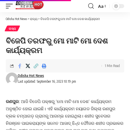
Aa
Font
Resizer
Odisha Hot News
>
ରାଜ୍ୟ
>
ବିଜେପି ତରଫରୁ ମୋ ମାଟି ମୋ ଦେଶ କାର୍ଯ୍ୟକ୍ରମ
ରାଜ୍ୟ
ବିଜେପି ତରଫରୁ ମୋ ମାଟି ମୋ ଦେଶ
କାର୍ଯ୍ୟକ୍ରମ
1 Min Read
Odisha Hot News
Last updated: September 16, 2023 10:19 pm
ରଣପୁର:
ଆଜି ବିଜେପି ପକ୍ଷରୁ ‘ମୋ ମାଟି ମୋ ଦେଶ’ କାର୍ଯ୍ୟକ୍ରମ
ଅନୁଷ୍ଠିତ ହୋଇ ଯାଇଛି। ଏହି କାର୍ଯ୍ୟକ୍ରମ ନୟାଗଡ ଜିଲ୍ଲା ରଣପୁର
ବ୍ଲକ ଚମ୍ପାଗଡ଼ ଗ୍ରାମରୁ ଆରମ୍ଭ ହୋଇଥିଲା। ଶହୀଦ ସୁବେଦାର
ନିରଞ୍ଜନ ପାଇକରାୟଙ୍କ ସମେତ ଆଜାଦ୍ ହିନ୍ଦ ଫୌଜର ଶହୀଦ ପ୍ରଭାକର