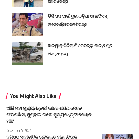
ଅପରାଧ
ରାଜ୍ୟ
ଡିଜି ପଦ ପାଇଁ ଦୁଇ ଓଡ଼ିଆ ଆଇପିଏସ୍
ଜୀବନଚର୍ଯ୍ୟା
ରାଜନୀତି
ରାଜ୍ୟ
ହାଇୱାକୁ ପିଟିଲା ବିଏମଡବ୍ଲୁ କାର,୨ ମୃତ
ଅପରାଧ
ରାଜ୍ୟ
You Might Also Like
ଆଜି ମହା ମୁଖ୍ୟମନ୍ତ୍ରୀ ଭାବେ ଶପଥ ନେବେ
ଫଡନାଭିସ, ମୁମ୍ବାଇ ଗଲେ ମୁଖ୍ୟମନ୍ତ୍ରୀ ମୋହନ
ମାଝି
December 5, 2024
ବରିଷ୍ଠ ସାମ୍ବାଦିକ ରତିକାନ୍ତ ମହାନ୍ତିଙ୍କ