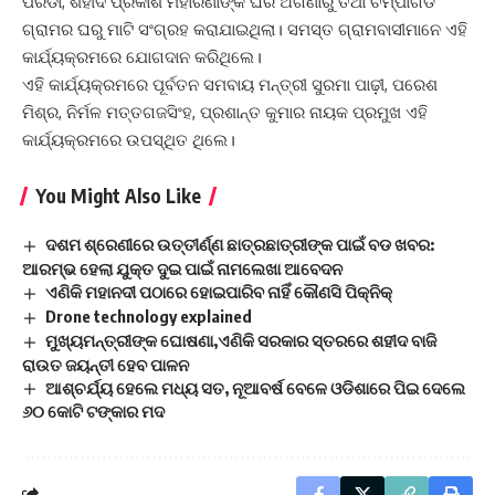
ପରିଡା, ଶହୀଦ ପ୍ରକାଶ ମହାରଣାଙ୍କ ଘର ଅଗଣାରୁ ତଥା ଚମ୍ପାଗଡ
ଗ୍ରାମର ଘରୁ ମାଟି ସଂଗ୍ରହ କରାଯାଇଥିଲା। ସମସ୍ତ ଗ୍ରାମବାସୀମାନେ ଏହି
କାର୍ଯ୍ୟକ୍ରମରେ ଯୋଗଦାନ କରିଥିଲେ।
ଏହି କାର୍ଯ୍ୟକ୍ରମରେ ପୂର୍ବତନ ସମବାୟ ମନ୍ତ୍ରୀ ସୁରମା ପାଢ଼ୀ, ପରେଶ
ମିଶ୍ର, ନିର୍ମଳ ମତ୍ତଗଜସିଂହ, ପ୍ରଶାନ୍ତ କୁମାର ନାୟକ ପ୍ରମୁଖ ଏହି
କାର୍ଯ୍ୟକ୍ରମରେ ଉପସ୍ଥିତ ଥିଲେ।
You Might Also Like
ଦଶମ ଶ୍ରେଣୀରେ ଉତ୍ତୀର୍ଣ୍ଣ ଛାତ୍ରଛାତ୍ରୀଙ୍କ ପାଇଁ ବଡ ଖବର:
ଆରମ୍ଭ ହେଲା ଯୁକ୍ତ ଦୁଇ ପାଇଁ ନାମଲେଖା ଆବେଦନ
ଏଣିକି ମହାନଦୀ ପଠାରେ ହୋଇପାରିବ ନାହିଁ କୌଣସି ପିକ୍‌ନିକ୍‌
Drone technology explained
ମୁଖ୍ୟମନ୍ତ୍ରୀଙ୍କ ଘୋଷଣା,ଏଣିକି ସରକାର ସ୍ତରରେ ଶହୀଦ ବାଜି
ରାଉତ ଜୟନ୍ତୀ ହେବ ପାଳନ
ଆଶ୍ଚର୍ଯ୍ୟ ହେଲେ ମଧ୍ୟ ସତ, ନୂଆବର୍ଷ ବେଳେ ଓଡିଶାରେ ପିଇ ଦେଲେ
୬୦ କୋଟି ଟଙ୍କାର ମଦ