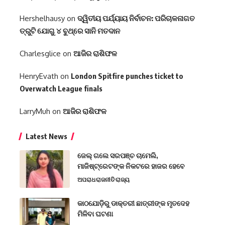
Hershelhausy
on
ଦ୍ୱିତୀୟ ପର୍ଯ୍ୟାୟ ନିର୍ବାଚନ: ପରିଚାଳନାଗତ
ତ୍ରୁଟି ଯୋଗୁ ୪ ବୁଥ୍‌ରେ ସାନି ମତଦାନ
Charlesglice
on
ଆଜିର ରାଶିଫଳ
HenryEvath
on
London Spitfire punches ticket to
Overwatch League finals
LarryMuh
on
ଆଜିର ରାଶିଫଳ
Latest News
ଜେଲ୍ ଗଲେ ସରପଞ୍ଚ ଚାମେଲି,
ମାଜିଷ୍ଟ୍ରେଟଙ୍କ ନିକଟରେ ହାଜର ହେବେ
ଅପରାଧ
ରାଜନୀତି
ରାଜ୍ୟ
କାଠଯୋଡ଼ିରୁ ଡାକ୍ତରୀ ଛାତ୍ରୀଙ୍କ ମୃତଦେହ
ମିଳିବା ଘଟଣା