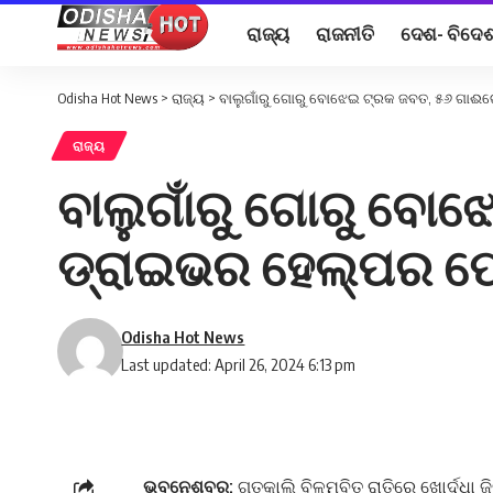
ରାଜ୍ୟ
ରାଜନୀତି
ଦେଶ- ବିଦେ
Odisha Hot News
>
ରାଜ୍ୟ
>
ବାଲୁଗାଁରୁ ଗୋରୁ ବୋଝେଇ ଟ୍ରକ ଜବତ, ୫୬ ଗାଈ
ରାଜ୍ୟ
ବାଲୁଗାଁରୁ ଗୋରୁ ବୋ
ଡ୍ରାଇଭର ହେଲ୍ପର ଫ
Odisha Hot News
Last updated: April 26, 2024 6:13 pm
ଭୁବନେଶ୍ବର:
ଗତକାଲି ବିଳମ୍ବିତ ରାତିରେ ଖୋର୍ଦ୍ଧା 