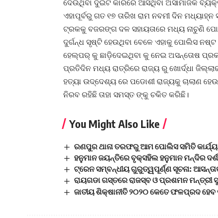
ଦେଉଥିବା ଦୁଇଟି କାରରେ ଆସିଥିବା ଅସାମାଜିକ ବ୍ୟକ
ଏହାପୂର୍ବରୁ ଗତ ୧୭ ତାରିଖ ରାମ ନବମୀ ଦିନ ମଧ୍ୟାହ
ଟ୍ରକକୁ ବଜରଙ୍ଗ ଦଳ ସହାୟତାରେ ମଧ୍ୟ ନାଚୁଣି ପୋଲି
ଦୁର୍ଗନ୍ଧ ସୃଷ୍ଟି ହେଉଥିବା ବେଳେ ଏହାକୁ ପୋଲିସ ନଷ୍
ହେଲ୍ପର୍ କୁ ଛାଡ଼ିଦେଇଥିବା କୁ ନେଇ ଅସନ୍ତୋଷ ପ୍ର
ପ୍ରତିଦିନ ମଧ୍ୟ ରାତ୍ରିରେ ରାଜ୍ୟ ରୁ ଖୋର୍ଦ୍ଧା ଜି
ହତ୍ୟା ଉଦ୍ଦେଶ୍ୟ ରେ ପଡୋଶୀ ରାଜ୍ୟକୁ ଚାଲାଣ ହେଉ
ନିରବ ରହିଛି ତାହା ସମସ୍ତ ଙ୍କୁ ଚକିତ କରିଛି।
You Might Also Like
ରଣପୁର ଥାନା ତରଫରୁ ଆମ ପୋଲିସ ସମିତି କାର୍ଯ୍
ହନୁମାନ ଜୟନ୍ତିରେ ବୃକ୍ସହିଲ ହନୁମାନ ମନ୍ଦିର ଦର
ଟ୍ରେନ ସମ୍ବନ୍ଧୀୟ ଗୁରୁତ୍ୱପୂର୍ଣ୍ଣ ସୂଚନା: ଆସନ୍ତ
ରାୟଗଡା ଗସ୍ତରେ ରାଜସ୍ବ ଓ ପ୍ରଶମନ ମନ୍ତ୍ରୀ ସ
ଜାତୀୟ ଶିକ୍ଷାନୀତି ୨୦୨୦ କେତେ ଫଳପ୍ରଦ ହେବ ତ