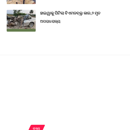
ହାଇୱାକୁ ପିଟିଲା ବିଏମଡବ୍ଲୁ କାର,୨ ମୃତ
ଅପରାଧ
ରାଜ୍ୟ
ରାଜ୍ୟ