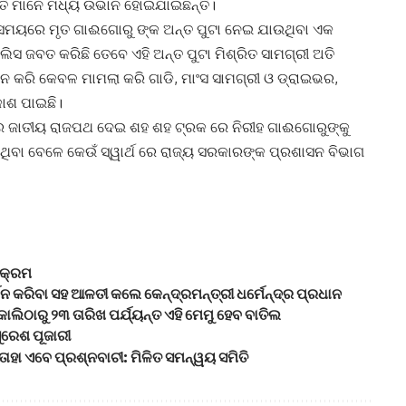
୍ତି ମାନେ ମଧ୍ୟ ଉଭାନ ହୋଇଯାଇଛନ୍ତି।
୍ନ ସମୟରେ ମୃତ ଗାଈଗୋରୁ ଙ୍କ ଅନ୍ତ ପୁଟା ନେଇ ଯାଉଥିବା ଏକ
ସ ଜବତ କରିଛି ତେବେ ଏହି ଅନ୍ତ ପୁଟା ମିଶ୍ରିତ ସାମଗ୍ରୀ ଅତି
ଟ ନ କରି କେବଳ ମାମଲା କରି ଗାଡି, ମାଂସ ସାମଗ୍ରୀ ଓ ଡ୍ରାଇଭର,
କାଶ ପାଇଛି।
ଲ୍ଲାର ଜାତୀୟ ରାଜପଥ ଦେଇ ଶହ ଶହ ଟ୍ରକ ରେ ନିରୀହ ଗାଈଗୋରୁଙ୍କୁ
ଥିବା ବେଳେ କେଉଁ ସ୍ୱାର୍ଥ ରେ ରାଜ୍ୟ ସରକାରଙ୍କ ପ୍ରଶାସନ ବିଭାଗ
ୟକ୍ରମ
୍ଶନ କରିବା ସହ ଆଳତୀ କଲେ କେନ୍ଦ୍ରମନ୍ତ୍ରୀ ଧର୍ମେନ୍ଦ୍ର ପ୍ରଧାନ
ାକାଲିଠାରୁ ୨୩ ତାରିଖ ପର୍ଯ୍ୟନ୍ତ ଏହି ମେମୁ ହେବ ବାତିଲ
ୁରେଶ ପୂଜାରୀ
ାହା ଏବେ ପ୍ରଶ୍ନବାଚୀ: ମିଳିତ ସମନ୍ୱୟ ସମିତି