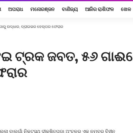
ଶ
ଅପରାଧ
ମନୋରଞ୍ଜନ
ବାଣିଜ୍ୟ
ଆଜିର ରାଶିଫଳ
ଖେଳ
ଗୋରୁ ଉଦ୍ଧାର, ଡ୍ରାଇଭର ହେଲ୍ପର ଫେରାର
ଝେଇ ଟ୍ରକ ଜବତ, ୫୬ ଗାଈଗ
େରାର
ଜିଲ୍ଲା ବାଲୁଗାଁ ନିକଟସ୍ଥ ଦୀକ୍ଷିତପଡା ଅଂଚଳରୁ ଏକ ନମ୍ବର ବିହୀନ