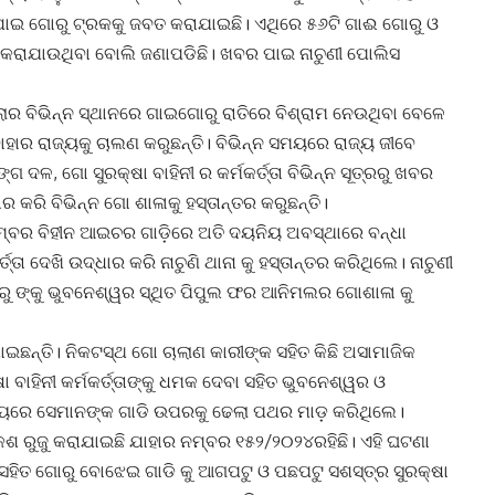
ଇ ଗୋରୁ ଟ୍ରକକୁ ଜବତ କରାଯାଇଛି। ଏଥିରେ ୫୬ଟି ଗାଈ ଗୋରୁ ଓ
ଣ କରାଯାଉଥିବା ବୋଲି ଜଣାପଡିଛି। ଖବର ପାଇ ନାଚୁଣୀ ପୋଲିସ
୍ଲାର ବିଭିନ୍ନ ସ୍ଥାନରେ ଗାଇଗୋରୁ ରାତିରେ ବିଶ୍ରାମ ନେଉଥିବା ବେଳେ
ାହାର ରାଜ୍ୟକୁ ଚାଲଣ କରୁଛନ୍ତି। ବିଭିନ୍ନ ସମୟରେ ରାଜ୍ୟ ଜୀବେ
ଗ ଦଳ, ଗୋ ସୁରକ୍ଷା ବାହିନୀ ର କର୍ମକର୍ତ୍ତା ବିଭିନ୍ନ ସୂତ୍ରରୁ ଖବର
କରି ବିଭିନ୍ନ ଗୋ ଶାଳାକୁ ହସ୍ତାନ୍ତର କରୁଛନ୍ତି।
ନମ୍ବର ବିହୀନ ଆଇଚର ଗାଡ଼ିରେ ଅତି ଦୟନିୟ ଅବସ୍ଥାରେ ବନ୍ଧା
ତା ଦେଖି ଉଦ୍ଧାର କରି ନାଚୁଣି ଥାନା କୁ ହସ୍ତାନ୍ତର କରିଥିଲେ। ନାଚୁଣୀ
ରୁ ଙ୍କୁ ଭୁବନେଶ୍ୱର ସ୍ଥିତ ପିପୁଲ ଫର ଆନିମଲର ଗୋଶାଳା କୁ
ନ୍ତି। ନିକଟସ୍ଥ ଗୋ ଚାଲାଣ କାରୀଙ୍କ ସହିତ କିଛି ଅସାମାଜିକ
ଷା ବାହିନୀ କର୍ମକର୍ତ୍ତାଙ୍କୁ ଧମକ ଦେବା ସହିତ ଭୁବନେଶ୍ୱର ଓ
ସମୟରେ ସେମାନଙ୍କ ଗାଡି ଉପରକୁ ଢେଲା ପଥର ମାଡ଼ କରିଥିଲେ।
ଶ ରୁଜୁ କରାଯାଇଛି ଯାହାର ନମ୍ବର ୧୫୨/୨୦୨୪ରହିଛି। ଏହି ଘଟଣା
ହିତ ଗୋରୁ ବୋଝେଇ ଗାଡି କୁ ଆଗପଟୁ ଓ ପଛପଟୁ ସଶସ୍ତ୍ର ସୁରକ୍ଷା