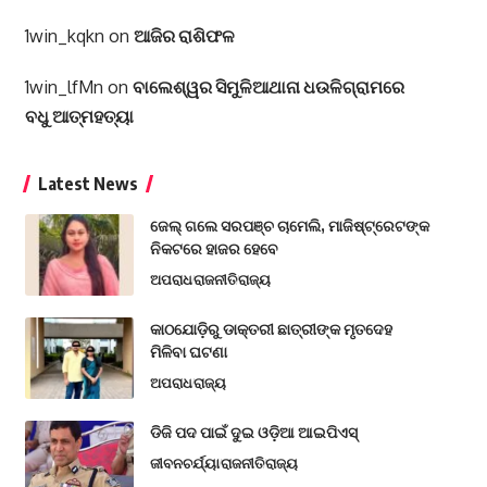
1win_kqkn
on
ଆଜିର ରାଶିଫଳ
1win_lfMn
on
ବାଲେଶ୍ୱର ସିମୁଳିଆଥାନା ଧଉଳିଗ୍ରାମରେ
ବଧୁ ଆତ୍ମହତ୍ୟା
Latest News
ଜେଲ୍ ଗଲେ ସରପଞ୍ଚ ଚାମେଲି, ମାଜିଷ୍ଟ୍ରେଟଙ୍କ
ନିକଟରେ ହାଜର ହେବେ
ଅପରାଧ
ରାଜନୀତି
ରାଜ୍ୟ
କାଠଯୋଡ଼ିରୁ ଡାକ୍ତରୀ ଛାତ୍ରୀଙ୍କ ମୃତଦେହ
ମିଳିବା ଘଟଣା
ଅପରାଧ
ରାଜ୍ୟ
ଡିଜି ପଦ ପାଇଁ ଦୁଇ ଓଡ଼ିଆ ଆଇପିଏସ୍
ଜୀବନଚର୍ଯ୍ୟା
ରାଜନୀତି
ରାଜ୍ୟ