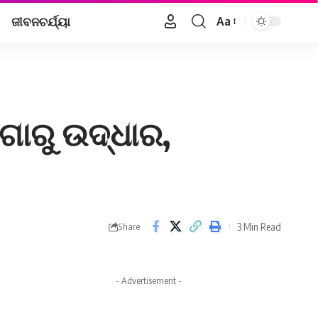
ଜୀବନଚର୍ଯ୍ୟା
Aa
Font
Resizer
ୋରୁ ଉଦ୍ଧାର,
3 Min Read
Share
- Advertisement -