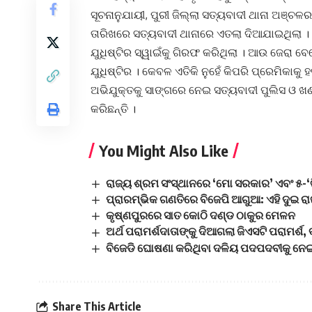
ସୂଚନାନୁଯାୟୀ, ପୁରୀ ଜିଲ୍ଲା ସତ୍ୟବାଦୀ ଥାନା ଅଞ୍ଚ
ତାରିଖରେ ସତ୍ୟବାଦୀ ଥାନାରେ ଏତଲା ଦିଆଯାଇଥିଲା ।
ଯୁଧିଷ୍ଟିର ସ୍ୱାଇଁକୁ ଗିରଫ କରିଥିଲା । ଆଉ ଜେରା ବେ
ଯୁଧିଷ୍ଟିର । କେବଳ ଏତିକି ନୁହେଁ କିପରି ପ୍ରେମିକାକ
ଅଭିଯୁକ୍ତକୁ ସାଙ୍ଗରେ ନେଇ ସତ୍ୟବାଦୀ ପୁଲିସ ଓ ଖଣ
କରିଛନ୍ତି ।
You Might Also Like
ରାଜ୍ୟ ଶ୍ରମ ସଂସ୍ଥାନରେ ‘ମୋ ସରକାର’ ଏବଂ ୫-‘
ପ୍ରାରମ୍ଭିକ ଗଣତିରେ ବିଜେପି ଆଗୁଆ: ଏହି ଦୁଇ ରା
କୃଷ୍ଣପୁରରେ ସାତ କୋଠି ଦଣ୍ଡ ଠାକୁର ମେଳନ
ଅର୍ଥ ପରାମର୍ଶଦାତାଙ୍କୁ ଦିଆଗଲା ଜିଏସଟି ପରାମର୍ଶ,
ବିଜେଡି ଘୋଷଣା କରିଥିବା ଦଳିୟ ପଦପଦବୀକୁ ନେଇ ବ
Share This Article