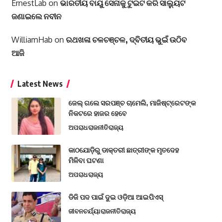
ErnestLab
on
ଭାରତୀୟ ବାୟୁ ସେନାକୁ ଟୁଇଟ କରି ସାଲ୍ୟୁଟ
ଜଣାଇଲେ ନବୀନ
WilliamHab
on
ରଥଖଳା ଚଳଚ‌ଞ୍ଚଳ, ଦ୍ବିତୀୟ ଭୁଇଁ ଉଠିବ
ଆଜି
Latest News
ଜେଲ୍ ଗଲେ ସରପଞ୍ଚ ଚାମେଲି, ମାଜିଷ୍ଟ୍ରେଟଙ୍କ
ନିକଟରେ ହାଜର ହେବେ
ଅପରାଧ
ରାଜନୀତି
ରାଜ୍ୟ
କାଠଯୋଡ଼ିରୁ ଡାକ୍ତରୀ ଛାତ୍ରୀଙ୍କ ମୃତଦେହ
ମିଳିବା ଘଟଣା
ଅପରାଧ
ରାଜ୍ୟ
ଡିଜି ପଦ ପାଇଁ ଦୁଇ ଓଡ଼ିଆ ଆଇପିଏସ୍
ଜୀବନଚର୍ଯ୍ୟା
ରାଜନୀତି
ରାଜ୍ୟ