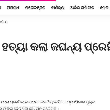
ଶ
ଅପରାଧ
ମନୋରଞ୍ଜନ
ବାଣିଜ୍ୟ
ଆଜିର ରାଶିଫଳ
ଖେଳ
େମିକ !
ି ହତ୍ୟା କଲା ଜଘନ୍ୟ ପ୍ରେମ
ତି ଦେଇ ପ୍ରେମିକାର ଜୀବନ ନେଇଛି ପ୍ରେମିକ । ପ୍ରେମିକାର ମୁଣ୍ଡ
େ ଫିଙ୍ଗି ଦେଇଥିଲା ସୈ÷ତାନ ପ୍ରେମିକ ।