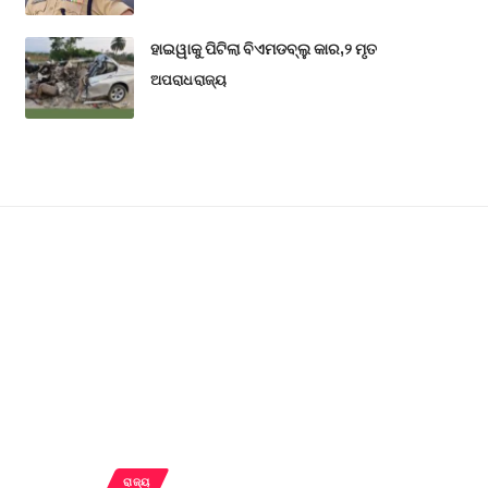
ହାଇୱାକୁ ପିଟିଲା ବିଏମଡବ୍ଲୁ କାର,୨ ମୃତ
ଅପରାଧ
ରାଜ୍ୟ
ରାଜ୍ୟ