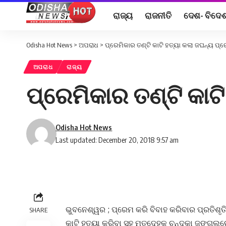
ରାଜ୍ୟ
ରାଜନୀତି
ଦେଶ- ବିଦେ
Odisha Hot News
>
ଅପରାଧ
>
ପ୍ରେମିକାର ତଣ୍ଟି କାଟି ହତ୍ୟା କଲା ଜଘନ୍ୟ ପ୍ର
ଅପରାଧ
ରାଜ୍ୟ
ପ୍ରେମିକାର ତଣ୍ଟି କାଟ
Odisha Hot News
Last updated: December 20, 2018 9:57 am
ଭୁବନେଶ୍ୱର ; ପ୍ରେମ କରି ବିବାହ କରିବାର ପ୍ରତିଶୃ
SHARE
କାଟି ହତ୍ୟା କରିବା ସହ ମୃତଦେହକୁ ଚନ୍ଦକା ଜଙ୍ଗଲର