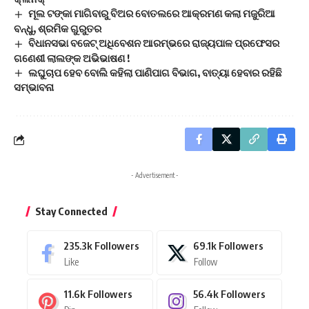
ମୂଲ ଟଙ୍କା ମାଗିବାରୁ ବିଅର ବୋତଲରେ ଆକ୍ରମଣ କଲା ମଜୁରିଆ
ବନ୍ଧୁ, ଶ୍ରମିକ ଗୁରୁତର
ବିଧାନସଭା ବଜେଟ୍ ଅଧିବେଶନ ଆରମ୍ଭରେ ରାଜ୍ୟପାଳ ପ୍ରଫେସର
ଗଣେଶୀ ଲାଲଙ୍କ ଅଭିଭାଷଣ !
ଲଘୁଚାପ ହେବ ବୋଲି କହିଲା ପାଣିପାଗ ବିଭାଗ, ବାତ୍ୟା ହେବାର ରହିଛି
ସମ୍ଭାବନା
- Advertisement -
Stay Connected
235.3k
Followers
69.1k
Followers
Like
Follow
11.6k
Followers
56.4k
Followers