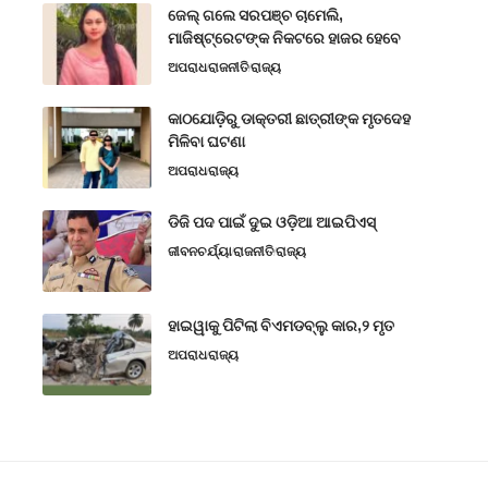
ଜେଲ୍ ଗଲେ ସରପଞ୍ଚ ଚାମେଲି,
ମାଜିଷ୍ଟ୍ରେଟଙ୍କ ନିକଟରେ ହାଜର ହେବେ
ଅପରାଧ
ରାଜନୀତି
ରାଜ୍ୟ
କାଠଯୋଡ଼ିରୁ ଡାକ୍ତରୀ ଛାତ୍ରୀଙ୍କ ମୃତଦେହ
ମିଳିବା ଘଟଣା
ଅପରାଧ
ରାଜ୍ୟ
ଡିଜି ପଦ ପାଇଁ ଦୁଇ ଓଡ଼ିଆ ଆଇପିଏସ୍
ଜୀବନଚର୍ଯ୍ୟା
ରାଜନୀତି
ରାଜ୍ୟ
ହାଇୱାକୁ ପିଟିଲା ବିଏମଡବ୍ଲୁ କାର,୨ ମୃତ
ଅପରାଧ
ରାଜ୍ୟ