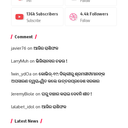
Pin
Follow
136k
Subscribers
4.4k
Followers
Subscribe
Follow
Comment
javier76
on
ଆଜିର ରାଶିଫଳ
LarryMuh
on
ଭିଜିଲାନସର ଚଢଉ !
1win_ydOa
on
କୋଭିଡ୍-୧୯: ଦିଲ୍ଲୀରୁ ଶ୍ରମଜୀବୀମାନଙ୍କ
ଅପସାରଣ ତ୍ୱରାନ୍ୱିତ କଲେ ଉତ୍ତରପ୍ରଦେଶ ସରକାର
JeremyBiole
on
ଘରୁ ବାହାର କରାଇ ଦେବନି ଶୀତ !
lalabet_idol
on
ଆଜିର ରାଶିଫଳ
Latest News