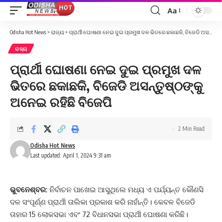
Aa
Font
Resizer
Odisha Hot News
>
ରାଜ୍ୟ
>
ପ୍ରାର୍ଥୀ ଘୋଷଣା ନେଇ ଦୁଇ ପ୍ରମୁଖ ଦଳ ଭିତରେ ଛକାଛକି, ବିଜେଡି ଅସନ୍ତୁଷ୍ଠଙ୍କୁ ଅନେଇ ରହିଛି ବିଜେପି
ରାଜ୍ୟ
ପ୍ରାର୍ଥୀ ଘୋଷଣା ନେଇ ଦୁଇ ପ୍ରମୁଖ ଦଳ
ଭିତରେ ଛକାଛକି, ବିଜେଡି ଅସନ୍ତୁଷ୍ଠଙ୍କୁ
ଅନେଇ ରହିଛି ବିଜେପି
2 Min Read
Odisha Hot News
Last updated: April 1, 2024 9:31 am
ଭୁବନେଶ୍ବର:
ନିର୍ବାଚନ ପାଖେଇ ଆସୁଥିଲେ ମଧ୍ୟ ଏ ପର୍ଯ୍ୟନ୍ତ କୌଣସି
ଦଳ ସଂପୂର୍ଣ୍ଣ ପ୍ରାର୍ଥୀ ତାଲିକା ପ୍ରକାଶ କରି ନାହାଁନ୍ତି। କେବଳ ବିଜେଡି
ତାହାର 15 ଲୋକସଭା ଏବଂ 72 ବିଧାନସଭା ପ୍ରାର୍ଥୀ ଘୋଷଣା କରିଛି।