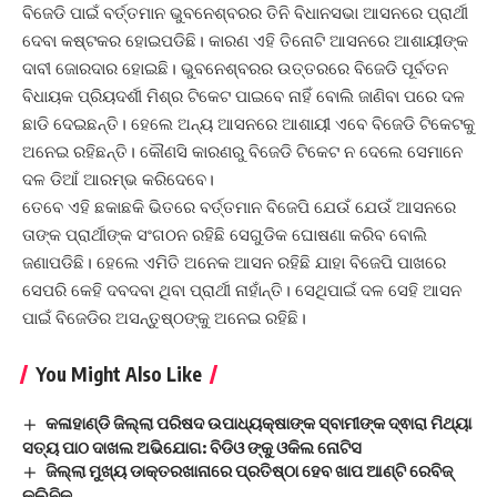
ବିଜେଡି ପାଇଁ ବର୍ତ୍ତମାନ ଭୁବନେଶ୍ବରର ତିନି ବିଧାନସଭା ଆସନରେ ପ୍ରାର୍ଥୀ
ଦେବା କଷ୍ଟକର ହୋଇପଡିଛି। କାରଣ ଏହି ତିନୋଟି ଆସନରେ ଆଶାୟୀଙ୍କ
ଦାବୀ ଜୋରଦାର ହୋଇଛି। ଭୁବନେଶ୍ବରର ଉତ୍ତରରେ ବିଜେଡି ପୂର୍ବତନ
ବିଧାୟକ ପ୍ରିୟଦର୍ଶୀ ମିଶ୍ର ଟିକେଟ ପାଇବେ ନାହିଁ ବୋଲି ଜାଣିବା ପରେ ଦଳ
ଛାଡି ଦେଇଛନ୍ତି। ହେଲେ ଅନ୍ୟ ଆସନରେ ଆଶାୟୀ ଏବେ ବିଜେଡି ଟିକେଟକୁ
ଅନେଇ ରହିଛନ୍ତି। କୌଣସି କାରଣରୁ ବିଜେଡି ଟିକେଟ ନ ଦେଲେ ସେମାନେ
ଦଳ ଡିଆଁ ଆରମ୍ଭ କରିଦେବେ।
ତେବେ ଏହି ଛକାଛକି ଭିତରେ ବର୍ତ୍ତମାନ ବିଜେପି ଯେଉଁ ଯେଉଁ ଆସନରେ
ତାଙ୍କ ପ୍ରାର୍ଥୀଙ୍କ ସଂଗଠନ ରହିଛି ସେଗୁଡିକ ଘୋଷଣା କରିବ ବୋଲି
ଜଣାପଡିଛି। ହେଲେ ଏମିତି ଅନେକ ଆସନ ରହିଛି ଯାହା ବିଜେପି ପାଖରେ
ସେପରି କେହି ଦବଦବା ଥିବା ପ୍ରାର୍ଥୀ ନାହାଁନ୍ତି। ସେଥିପାଇଁ ଦଳ ସେହି ଆସନ
ପାଇଁ ବିଜେଡିର ଅସନ୍ତୁଷ୍ଠଙ୍କୁ ଅନେଇ ରହିଛି।
You Might Also Like
କଳାହାଣ୍ଡି ଜିଲ୍ଲା ପରିଷଦ ଉପାଧ୍ୟକ୍ଷାଙ୍କ ସ୍ବାମୀଙ୍କ ଦ୍ଵାରା ମିଥ୍ୟା
ସତ୍ୟ ପାଠ ଦାଖଲ ଅଭିଯୋଗ: ବିଡିଓ ଙ୍କୁ ଓକିଲ ନୋଟିସ
ଜିଲ୍ଲା ମୁଖ୍ୟ ଡାକ୍ତରଖାନାରେ ପ୍ରତିଷ୍ଠା ହେବ ଖାପ ଆଣ୍ଟି ରେବିଜ୍
କ୍ଲିନିକ୍