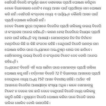
ସେହିପରି ବିଜେପି ସଂପୂର୍ଣ୍ଣ ଭାବେ ଲୋକସଭା ପ୍ରାର୍ଥୀ ଘୋଷଣା କରିଥିବା
ବେଳେ ବିଧାନସଭାର ଗୋଟିଏ ମଧ୍ୟ ଆସନ ପାଇଁ ପ୍ରାର୍ଥୀଙ୍କ ନାମ ଘୋଷଣା
କରି ନାହିଁ। ସେହିପରି କଂଗ୍ରେସ ମଧ୍ୟ ଏ ପର୍ଯ୍ୟନ୍ତ କୌଣସି ଆସନ ପାଇଁ
ପ୍ରାର୍ଥୀ ଘୋଷଣା କରିପାରି ନାହିଁ।
ତେବେ ବିଶେଷ ସୁତ୍ର ଅନୁସାରେ ବିଜେଡିର ପ୍ରାର୍ଥୀ ତାଲିକାକୁ ଉଭୟ ବିଜେପି
ଓ କଂଗ୍ରେସ ଅନେଇ ରହିଛନ୍ତି। କାରଣ ହେଲା ବିଜେଡିରେ ବିଧାୟକ ପ୍ରାର୍ଥୀ
ହେବା ପାଇଁ ରହିଛନ୍ତି ବହୁ ଆଶାୟୀ। ସେମାନଙ୍କର ନିଜ ନିଜ ନିର୍ବାଚନ
ମଣ୍ଡଳିରେ କିଛି ନା କିଛି ସଂଗଠନ ରହିଛି। ସେଥିପାଇଁ ବିଜେଡି ଜଣଙ୍କ ନାମ
ଘୋଷଣା କରିବା ପରେ ଅନ୍ୟମାନେ ଅସନ୍ତୁଷ୍ଠ ହୋଇ ଦଳ ଛାଡିବେ।
ସେହିମାନଙ୍କୁ ଉଭୟ ବିଜେପି ଓ କଂଗ୍ରେସ ଟିକେଟ ଦେବ ବୋଲି ଅନେଇ
ରହିଛନ୍ତି।
ଅନ୍ୟପଟେ ବିଜେଡି ଏହି କଥା ଜାଣିବା ପରେ ସେମାନଙ୍କ ପ୍ରାର୍ଥୀ ତାଲିକା
ଘୋଷଣା କରୁ ନାହିଁ। ବର୍ତ୍ତମାନ ବିଜେଡି 72 ଟି ବିଧାନସଭା ଆସନରେ ପ୍ରାର୍ଥୀ
ଦେଇଥିଲେ ମଧ୍ୟ ଅନ୍ୟ 75ଟି ଆସନ ବିବାଦୀୟ ରହିଛି। ଅର୍ଥାତ ଏହି
ଆସନରେ ବିଜେଡିର ଆଶାୟୀଙ୍କ ସଂଖ୍ୟା ଅଧିକ। କାଳେ ସେମାନଙ୍କୁ
ଟିକେଟ ନ ଦେଲେ ଦଳ ଛାଡି ଦେବେ ସେଥିପାଇଁ ବିଜେଡି ମଧ୍ୟ ତାଲିକାକୁ
ଜାବୁଡି ଧରିଛି। ମୁଖ୍ୟତଃ ବିଜେପି ଘୋଷଣା କରିବା ପରେ ବିଜେଡି ତାହାର
ତାଲିକା ଖୋଲିବ ବୋଲି ଜଣାପଡିଛି।