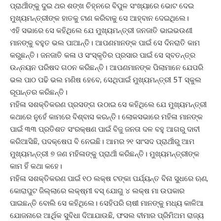
ପ୍ରାର୍ଥୀଙ୍କୁ ଦୁଇ ଥର ଶଙ୍ଖ ଚିହ୍ନରେ ବିପୁଳ ସଂଖ୍ୟାରେ ଭୋଟ ଦେଇ
ମୁଖ୍ୟମନ୍ତ୍ରୀଙ୍କ ହାତକୁ ଟାଣ କରିବାକୁ ସେ ଆହ୍ବାନ ଦେଇଥିଲେ।
ଏହି ସଭାରେ ସେ କହିଥିଲେ ଯେ ମୁଖ୍ୟମନ୍ତ୍ରୀ ଜନଜାତି ଭାଇଭଉଣୀ
ମାନଙ୍କୁ ବହୁତ ଭଲ ପାଆନ୍ତି। ଆପଣମାନଙ୍କ ପାଇଁ ସେ ଦିନରାତି କାମ
କରୁଛନ୍ତି। ଜନଜାତି କଳା ଓ ସଂସ୍କୃତିର ପ୍ରସାର ପାଇଁ ସେ ସ୍ବତନ୍ତ୍ର
ଉନ୍ନୟନ ପରିଷଦ ଗଠନ କରିଛନ୍ତି। ଆପଣମାନଙ୍କ ପିଲାମାନେ ଯେପରି
ଭଲ ପାଠ ପଢି ଭଲ ମଣିଷ ହେବେ, ସେଥିପାଇଁ ମୁଖ୍ୟମନ୍ତ୍ରୀ 5T ସ୍କୁଲ
ରୂପାନ୍ତର କରିଛନ୍ତି।
ମହିଳା ସଶକ୍ତିକରଣ ପ୍ରସଙ୍ଗ ଉଠାଇ ସେ କହିଥିଲେ ଯେ ମୁଖ୍ୟମନ୍ତ୍ରୀ
କଥାରେ ନୁହେଁ କାମରେ ବିଶ୍ବାସ କରନ୍ତି। ଲୋକସଭାରେ ମହିଳା ମାନଙ୍କ
ପାଇଁ ୩୩ ପ୍ରତିଶତ ସଂରକ୍ଷଣ ପାଇଁ ବିଜୁ ଜନତା ଦଳ ବହୁ ଆଗରୁ ଦାବୀ
କରିଆସିଛି, ପଦକ୍ଷେପ ବି ନେଇଛି। ଆମର ୨୧ ସାଂସଦ ପ୍ରାର୍ଥୀରୁ ଆମ
ମୁଖ୍ୟମନ୍ତ୍ରୀ ୭ ଜଣ ମହିଳାଙ୍କୁ ପ୍ରାର୍ଥୀ କରିଛନ୍ତି। ମୁଖ୍ୟମନ୍ତ୍ରୀଙ୍କ
କାମ ହିଁ କଥା କହେ।
ମହିଳା ସଶକ୍ତିକରଣ ପାଇଁ ୧୦ ଲକ୍ଷ ଟଙ୍କା ପର୍ଯ୍ୟନ୍ତ ବିନା ସୁଧରେ ଋଣ,
କୋରାପୁଟ ଜିଲ୍ଲାରେ ଲକ୍ଷ୍ମୀ ବସ୍‌ ଯୋଗୁ ୪ ଲକ୍ଷ ମା ଉପକାର
ପାଇଛନ୍ତି ବୋଲି ସେ କହିଥିଲେ। ସେହିପରି ଚାଷୀ ମାନଙ୍କୁ ମଧ୍ୟ କାଳିଆ
ଯୋଜନାରେ ଆର୍ଥିକ ସୁବିଧା ଦିଆଯାଉଛି, ଫସଲ ବୀମାର ପ୍ରିମିଅମ ରାଜ୍ୟ