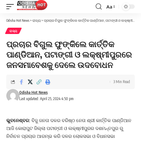
Aa
Font
Resizer
Odisha Hot News
>
ରାଜ୍ୟ
>
ପ୍ରଚାର ବିଗୁଲ ଫୁଙ୍କିଲେ କାର୍ତ୍ତିକ ପାଣ୍ଡିଆନ, ପଟାଙ୍ଗୀ ଓ ଲକ୍ଷ୍ମୀପୁରରେ ଜନସମାବେଶକୁ ଦେଲେ ଉଦବୋଧନ
ରାଜ୍ୟ
ପ୍ରଚାର ବିଗୁଲ ଫୁଙ୍କିଲେ କାର୍ତ୍ତିକ
ପାଣ୍ଡିଆନ, ପଟାଙ୍ଗୀ ଓ ଲକ୍ଷ୍ମୀପୁରରେ
ଜନସମାବେଶକୁ ଦେଲେ ଉଦବୋଧନ
3 Min Read
Odisha Hot News
Last updated: April 25, 2024 4:50 pm
ଭୁବନେଶ୍ବର:
ବିଜୁ ଜନତା ଦଳର ବରିଷ୍ଠ ନେତା ଶ୍ରୀ କାର୍ତ୍ତିକ ପାଣ୍ଡିଆନ
ଆଜି କୋରାପୁଟ ଜିଲ୍ଲା ପଟାଙ୍ଗୀ ଓ ଲକ୍ଷ୍ମୀପୁରର ଦଶମନ୍ତପୁର ରୁ
ନିର୍ବାଚନ ପ୍ରଚାର ଆରମ୍ଭ କରି ଦଳର ଲୋକସଭା ଓ ବିଧାନସଭା