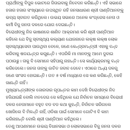
ପ୍ରାର୍ଥୀଙ୍କୁ ବିପୁଳ ଭୋଟରେ ଜିତାଇବାକୁ ନିବେଦନ କରିଛନ୍ତି। ଏହି ସଭାରେ
ହଜାର ହଜାର ସଂଖ୍ୟାରେ ଉପସ୍ଥିତ ରହି ଜନସାଧାରଣ ଶ୍ରୀ ପାଣ୍ଡିଆନଙ୍କୁ
ଭବ୍ୟ ସ୍ବାଗତ କରିଥିଲେ। ଉଭୟ ସଭାରେ ଅନେକ କଂଗ୍ରେସ ନେତା ଓ
କର୍ମୀ ବିଜୁ ଜନତା ଦଳରେ ଯୋଗ ଦେଇଛନ୍ତି।
ବିରୋଧୀଙ୍କୁ ନିଜ ଭାଷଣରେ ଶାଣିତ ଆକ୍ରମଣ କରି ଶ୍ରୀ ପାଣ୍ଡିଆନ
କହିଲେ ଯେ ବିଜୁ ସ୍ବାସ୍ଥ୍ୟ କଲ୍ୟାଣ ଯୋଜନାରେ ଲକ୍ଷ ଲକ୍ଷ ଲୋକ
ସ୍ବାସ୍ଥ୍ୟସେବା ପାଉଥିବା ବେଳେ, ଜଣେ କେନ୍ଦ୍ରମନ୍ତ୍ରୀ ଏହାକୁ ବନ୍ଦ
କରିବାକୁ ଷଡଯନ୍ତ୍ର କରୁଛନ୍ତି। ଏପରିକି ମା ମାନଙ୍କୁ ଆମେ ଦୁବାଇ
ପଠାଉଛୁ। ତାକୁ ବି ସେମାନେ ସହିପାରୁ ନାହାନ୍ତି। ସେ କାର୍ଯ୍ୟକ୍ରମକୁ ବନ୍ଦ
କରିଦେଲେ। ଜନତା ତାଙ୍କୁ ଉଚିତ ଜବାବ ଦେବେ। ଏଠାରେ ଅନ୍ୟ ଦଳରୁ
ଜଣେ ସାଂସଦ ହୋଇଛନ୍ତି। ଗତ ୫ ବର୍ଷ ମଧ୍ୟରେ ସେ କଣ କରିଛନ୍ତି, କେହି
ଜାଣନ୍ତି ନାହିଁ।
ମୁଖ୍ୟମନ୍ତ୍ରୀଙ୍କ ଜୋରଦାର ରୂପାନ୍ତର କାମ ଦେଖି ବିରୋଧୀଙ୍କ ନିଦ
ହଜିଯାଇଛି ବୋଲି ମତଦେଇ ସେ କହିଥିଲେ ଯେ ନିର୍ବାଚନ ସମୟରେ ବିରୋଧୀ
ଦଳର ନେତାମାନେ ବହୁତ ବଡ ବଡ କଥା କୁହନ୍ତି, ନିର୍ବାଚନ ସରିଗଲେ
ଖୋଜିଲେ ବି ମିଳନ୍ତି ନାହିଁ, ଓଡିଶା ପାଇଁ ସେମାନେ ଗୋଟିଏ ବି କାମ
କରିନାହାନ୍ତି ବୋଲି ଶ୍ରୀ ପାଣ୍ଡିଆନ କହିଥିଲେ।
ତେଣୁ ଆପଣମାନେ ଉଭୟ ବିଧାନସଭା ଓ ଲୋକସଭାରେ ବିଜୁ ଜନତା ଦଳର