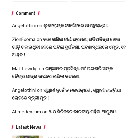
Comment
Angelothini
on
ଲୁଟେରାଙ୍କ ଟାର୍ଗେଟରେ ଆମ୍ବୁଲାନ୍ସ !
ZionExoma
on
କାଳ ସାଜିଲା ତୀର୍ଥ ଭ୍ରମଣ; ରାତିଅନିଦ୍ରା ହୋଇ
ଗାଡ଼ି ଚଲାଉଥିବା ବେଳେ ଘଟିଲା ଦୁର୍ଘଟଣା, ଘଟଣାସ୍ଥଳରେ ୪ମୃତ, ୧୧
ଆହତ !
Matthewdip
on
ଗଞ୍ଜାମର ପ୍ରସିଦ୍ଧ ମା’ ତାରାତାରିଣୀଙ୍କ
ଚୈତ୍ର ଯାତ୍ରା ଉପରେ ଲାଗିଲା କଟକଣା
Angelothini
on
ସ୍ୱାମୀ ନୁହେଁ ତ ନରରାକ୍ଷସ , ସ୍ୱାମୀ ଟାଙ୍ଗିଆ
ଚୋଟରେ ସ୍ତ୍ରୀ ମୃତ !
Ahmedexcum
on
୨-୦ ସିରିଜରେ ଭାରତୀୟ ମହିଳା ଆଗୁଆ !
Latest News