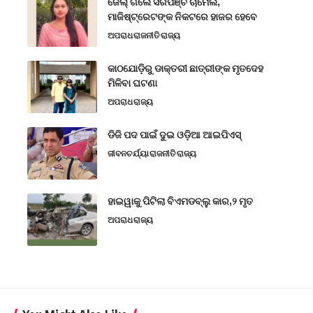
ଜେଲ୍ ଗଲେ ସରପଞ୍ଚ ଚାମେଲି,
ମାଜିଷ୍ଟ୍ରେଟଙ୍କ ନିକଟରେ ହାଜର ହେବେ
ଅପରାଧ
ରାଜନୀତି
ରାଜ୍ୟ
କାଠଯୋଡ଼ିରୁ ଡାକ୍ତରୀ ଛାତ୍ରୀଙ୍କ ମୃତଦେହ
ମିଳିବା ଘଟଣା
ଅପରାଧ
ରାଜ୍ୟ
ଡିଜି ପଦ ପାଇଁ ଦୁଇ ଓଡ଼ିଆ ଆଇପିଏସ୍
ଜୀବନଚର୍ଯ୍ୟା
ରାଜନୀତି
ରାଜ୍ୟ
ହାଇୱାକୁ ପିଟିଲା ବିଏମଡବ୍ଲୁ କାର,୨ ମୃତ
ଅପରାଧ
ରାଜ୍ୟ