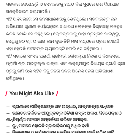
ସରକାର ଦେଉଛନ୍ତି ଓ ସେମାନଙ୍କୁ ମଧ୍ୟ ବିନା ସୁଧରେ ଋଣ ଦିଆଯାଇ
ସଶକ୍ତିକରଣ କରାଯାଉଛି।
ଏହି ଅବସରରେ ସେ ଜନସାଧାରଣଙ୍କୁ ଭେଟିଥିଲେ। ସରକାରଙ୍କ ଜନ
ଅଭିଯୋଗ ଶୁଣାଣୀ କାର୍ଯ୍ୟକ୍ରମ ସାଧାରଣ ଲୋକଙ୍କ ବିଶ୍ବାସକୁ ମଜବୁତ
କରିଛି ବୋଲି ସେ କହିଥିଲେ। ଲୋକଙ୍କଠାରୁ ଯାହା ପ୍ରସ୍ତାବ ପାଇଥିଲୁ,
ସେଥିରୁ ୭୦ ରୁ ୮୦ ଭାଗ କାମ ଦୁଇ-ତିନି ମାସ ମଧ୍ୟରେ ପୂରଣ ହୋଇଛି ।
ଏହା ହେଉଛି ନବୀନଙ୍କ ଗ୍ୟାରେଣ୍ଟି ବୋଲି ସେ କହିଥିଲେ ।
ଏହି ସଭାରେ ସାଂସଦ ପ୍ରାର୍ଥୀ ଶ୍ରୀମତୀ କୌଶଲ୍ୟା ହିକକା ଓ ବିଧାନସଭା
ପ୍ରାର୍ଥୀ ଶ୍ରୀ ପ୍ରଫୁଲ୍ଲ ପାଙ୍ଗୀ ଏବଂ ଲକ୍ଷ୍ମୀପୁର ବିଧାୟକ ପ୍ରାର୍ଥୀ ଶ୍ରୀ
ପ୍ରଭୁ ଜାନି ଙ୍କ ସହିତ ବିଜୁ ଜନତା ଦଳର ଅନେକ ନେତା ଅଭିଭାଷଣ
ରଖିଥିଲେ।
You Might Also Like
ପ୍ରାଣୀଧନ ନୀରିକ୍ଷକଙ୍କ ଶବ ଉଦ୍ଧାର, ଆତ୍ମହତ୍ୟା ସନ୍ଦେହ
ଭାରତର ନିର୍ବାଚନ ଆୟୁକ୍ତଙ୍କ ଓଡିଶା ଗସ୍ତ: ଅବାଧ, ନିରପେକ୍ଷ ଓ
ଶାନ୍ତିପୂର୍ଣ୍ଣ ମତଦାନ ସମ୍ପର୍କରେ କରିବେ ସମୀକ୍ଷା
ଜୁନ୍‌ ମାସରେ ହୋଇଛି ସ୍ବାଭାବିକଠାରୁ ଅଧିକ ବର୍ଷା
ଜିଲ୍ଲାପାଳ ଓ କର୍ମଚାରୀଙ୍କ କୋଭିଡ୍‌ ପରୀକ୍ଷା ପାଇଁ ଉଠିଲା ଦାବି