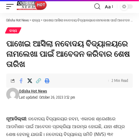
Aa
Font
Resizer
Odisha Hot News
>
ରାଜ୍ୟ
>
ପାଖେଇ ଆସିଲା ନବୋଦୟ ବିଦ୍ୟାଳୟରେ ନାମଲେଖା ପାଇଁ ଆବେଦନ କରିବାର ଶେଷ ତାରିଖ
ରାଜ୍ୟ
ପାଖେଇ ଆସିଲା ନବୋଦୟ ବିଦ୍ୟାଳୟରେ
ନାମଲେଖା ପାଇଁ ଆବେଦନ କରିବାର ଶେଷ
ତାରିଖ
2 Min Read
Odisha Hot News
Last updated: October 26, 2023 3:52 pm
ନୂଆଦିଲ୍ଲୀ
: ନବୋଦୟ ବିଦ୍ୟାଳୟର ନବମ, ଏକାଦଶ ଶ୍ରେଣୀରେ
ଆଡମିଶନ ପାଇଁ ଆବେଦନ ପ୍ରକ୍ରିୟା ଆରମ୍ଭ ହୋଇଛି, ଯାହା ଶୀଘ୍ର
ଶେଷ ହେବାକୁ ଯାଉଛି। ନବୋଦୟ ବିଦ୍ୟାଳୟ ସମିତି (NVS) ୩୧