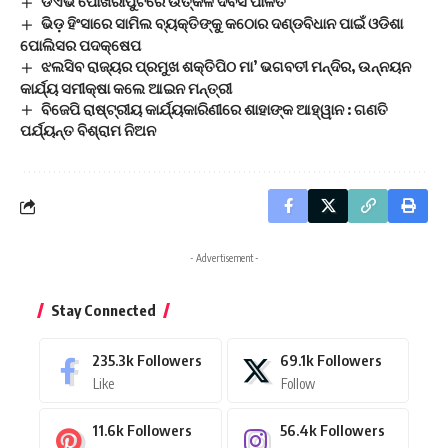
ଡିଏଭି ପୋଖରୀପୁଟରେ ଉତ୍କଳ ଦିବସ ପାଳିତ
ଭିଡ଼ ହିଂସାରେ ସାମିଲ ବ୍ୟକ୍ତିଙ୍କୁ କଠୋର ଦଣ୍ଡବିଧାନ ପାଇଁ ଓଡିଶା
ପୋଲିସର ପଦକ୍ଷେପ
ଝଲସିବ ରାଜ୍ୟର ପ୍ରମୁଖ ଶକ୍ତିପିଠ ମା’ ଭଗବତୀ ମନ୍ଦିର, ଉନ୍ନୟନ
କାର୍ଯ୍ୟ ସମୀକ୍ଷା କଲେ ଆଇନ ମନ୍ତ୍ରୀ
ବିଜେପି ରାଷ୍ଟ୍ରୀୟ କାର୍ଯ୍ୟକାରିଣୀରେ ଶାହାଙ୍କ ଆହ୍ୱାନ : ଗଣତି
ପର୍ଯ୍ୟନ୍ତ ବିଶ୍ରାମ ନିଅନ
- Advertisement -
Stay Connected
235.3k
Followers
69.1k
Followers
Like
Follow
11.6k
Followers
56.4k
Followers