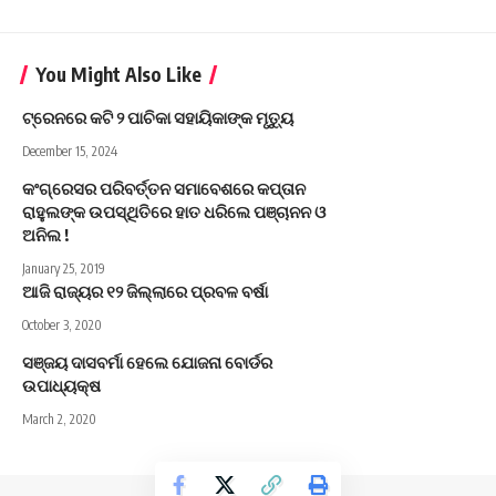
You Might Also Like
ଟ୍ରେନରେ କଟି ୨ ପାଚିକା ସହାୟିକାଙ୍କ ମୃତ୍ୟୁ
December 15, 2024
କଂଗ୍ରେସର ପରିବର୍ତ୍ତନ ସମାବେଶରେ କପ୍ତାନ
ରାହୁଲଙ୍କ ଉପସ୍ଥିତିରେ ହାତ ଧରିଲେ ପଞ୍ଚାନନ ଓ
ଅନିଲ !
January 25, 2019
ଆଜି ରାଜ୍ୟର ୧୨ ଜିଲ୍ଲାରେ ପ୍ରବଳ ବର୍ଷା
October 3, 2020
ସଞ୍ଜୟ ଦାସବର୍ମା ହେଲେ ଯୋଜନା ବୋର୍ଡର
ଉପାଧ୍ୟକ୍ଷ
March 2, 2020