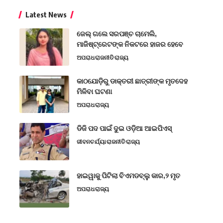
Latest News
ଜେଲ୍ ଗଲେ ସରପଞ୍ଚ ଚାମେଲି,
ମାଜିଷ୍ଟ୍ରେଟଙ୍କ ନିକଟରେ ହାଜର ହେବେ
ଅପରାଧ
ରାଜନୀତି
ରାଜ୍ୟ
କାଠଯୋଡ଼ିରୁ ଡାକ୍ତରୀ ଛାତ୍ରୀଙ୍କ ମୃତଦେହ
ମିଳିବା ଘଟଣା
ଅପରାଧ
ରାଜ୍ୟ
ଡିଜି ପଦ ପାଇଁ ଦୁଇ ଓଡ଼ିଆ ଆଇପିଏସ୍
ଜୀବନଚର୍ଯ୍ୟା
ରାଜନୀତି
ରାଜ୍ୟ
ହାଇୱାକୁ ପିଟିଲା ବିଏମଡବ୍ଲୁ କାର,୨ ମୃତ
ଅପରାଧ
ରାଜ୍ୟ