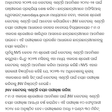
ଅକ୍ଟୋବର ୨୦୨୩ ରେ ଲେଟରଲ୍ ଏଣ୍ଟ୍ରି ଆଡମିଶନ ୨୦୨୪-୨୫ ପାଇଁ
ପଞ୍ଜୀକରଣ ପ୍ରକ୍ରିୟା ଶେଷ କରିବ। ଛାତ୍ରଛାତ୍ରୀମାନେ ଅଫିସିଆଲ୍
ୱେବସାଇଟ୍ navodaya.gov.in ମାଧ୍ୟମରେ ନବମ, ଏକାଦଶ ଶ୍ରେଣୀ
ଲେଟରଲ୍ ଏଣ୍ଟ୍ରି ପାଇଁ ଆବେଦନ କରିପାରିବେ। JNV ଲେଟରଲ୍ ଏଣ୍ଟ୍ରି
ଚୟନ ପରୀକ୍ଷା ଆଧାରରେ ଜବାହର ନବୋଦୟ ବିଦ୍ୟାଲଳୟର ୯ ମ ଓ
ଏକାଦଶ ଶ୍ରେଣୀରେ ଖାଲିଥିବା ଆସନରେ ଛାତ୍ରଛାତ୍ରୀମାନେ ଆଡମିଶନ
ପାଇବେ। ଏହି ପରୀକ୍ଷାରେ ପ୍ରଦର୍ଶନ ଆଧାରରେ ଛାତ୍ରଛାତ୍ରୀମାନଙ୍କୁ
ଚୟନ କରାଯିବ।
ପୂର୍ବରୁ NVS କେବଳ ୯ମ ଶ୍ରେଣୀ ପାଇଁ ଲେଟରଲ୍ ଏଣ୍ଟ୍ରି ଆଡମିଶନ
କରୁଥିଲା। କିନ୍ତୁ ୨୦୨୩ ମସିହାରୁ ଏହା ମଧ୍ୟ ଏକାଦଶ ଶ୍ରେଣୀ ପାଇଁ
ଲେଟରଲ୍ ଏଣ୍ଟ୍ରି ଆଡମିଶନ କରିବା ଆରମ୍ଭ କରିଛି। NVS ଏହାର
ସରକାରୀ ବିଜ୍ଞପ୍ତିରେ କହିଛି ଯେ, ୨୦୨୩-୨୪ ଅଧିବେଶନରୁ କ୍ଲାସ୍
ଏକାଦଶରେ ଖାଲି ସିଟ୍ ପାଇଁ ଲେଟରଲ୍ ଏଣ୍ଟ୍ରି ପାଇଁ ଚୟନ ପରୀକ୍ଷା
କରିବାକୁ JNV ନିଷ୍ପତ୍ତି ନେଇଛି।
JNV ଲେଟରଲ୍ ଏଣ୍ଟ୍ରି ଚୟନ ପରୀକ୍ଷା ତାରିଖ:
୯ ମ ଓ ଏକାଦଶ ଶ୍ରେଣୀରେ ଆଡମିଶନ ପାଇଁ JNV ଲେଟରଲ୍ ଏଣ୍ଟ୍ରି
ଚୟନ ପରୀକ୍ଷା ଆସନ୍ତା ବର୍ଷ କରାଯିବ। ଏହି ପରୀକ୍ଷା ୧୦ ଫେବୃଆରୀ
୨୦୨୪ ରେ ଅନୁଷ୍ଠିତ ହେବ। ପରୀକ୍ଷଣର ଅବଧି ୨ ଘଣ୍ଟା ୩୦ ମିନିଟ୍