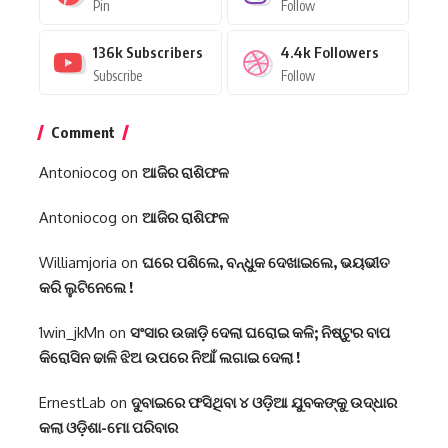
Pin
Follow
136k
Subscribers
4.4k
Followers
Subscribe
Follow
Comment
Antoniocog
on
ଆଜିର ରାଶିଫଳ
Antoniocog
on
ଆଜିର ରାଶିଫଳ
Williamjoria
on
ଘରେ ପଶିଲେ, ବନ୍ଧୁକ ଦେଖାଇଲେ, ଭୟଭୀତ
କରି ଲୁଟିନେଲେ !
1win_jkMn
on
ସଂସାର ଉଜାଡ଼ି ଦେଲା ଘରୋଇ କଳି; ନିଷ୍ଟୁର ବାପ
କିରୋସିନ ଢାଳି ଝିଅ ଉପରେ ନିଆଁ ଲଗାଇ ଦେଲା !
ErnestLab
on
ଦୁବାଇରେ ଫସିଥିବା ୪ ଓଡ଼ିଆ ଯୁବକଙ୍କୁ ଉଦ୍ଧାର
କଲା ଓଡ଼ିଶା-ମୋ ପରିବାର