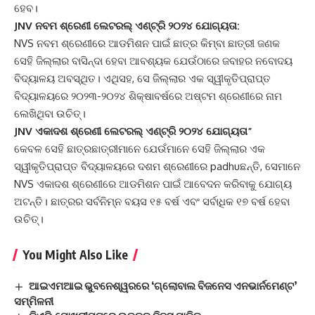
ହେବ।
JNV ନବମ ଶ୍ରେଣୀ ଲେଟରଲ୍ ଏଣ୍ଟ୍ରି ୨୦୨୪ ଯୋଗ୍ୟତା:
NVS ନବମ ଶ୍ରେଣୀରେ ଆଡମିଶନ ପାଇଁ ଛାତ୍ର କିମ୍ବା ଛାତ୍ରୀ ଜଣକ
ସେହି ଜିଲ୍ଲାର ବାସିନ୍ଦା ହେବା ଆବଶ୍ୟକ ଯେଉଁଠାରେ ଜବାହର ନବୋଦୟ
ବିଦ୍ୟାଳୟ ଅବସ୍ଥିତ। ଏଥିସହ, ସେ ଜିଲ୍ଲାର ଏକ ସ୍ୱୀକୃତିପ୍ରାପ୍ତ
ବିଦ୍ୟାଳୟରେ ୨୦୨୩-୨୦୨୪ ଶିକ୍ଷାବର୍ଷରେ ଅଷ୍ଟମ ଶ୍ରେଣୀରେ ନାମ
ଲେଖିଥିବା ଉଚିତ୍।
JNV ଏକାଦଶ ଶ୍ରେଣୀ ଲେଟରଲ୍ ଏଣ୍ଟ୍ରି ୨୦୨୪ ଯୋଗ୍ୟତା”
କେବଳ ସେହି ଛାତ୍ରଛାତ୍ରୀମାନେ ଯେଉଁମାନେ ସେହି ଜିଲ୍ଲାର ଏକ
ସ୍ୱୀକୃତିପ୍ରାପ୍ତ ବିଦ୍ୟାଳୟରେ ଦଶମ ଶ୍ରେଣୀରେ padhuଛନ୍ତି, ସେମାନେ
NVS ଏକାଦଶ ଶ୍ରେଣୀରେ ଆଡମିଶନ ପାଇଁ ଆବେଦନ କରିବାକୁ ଯୋଗ୍ୟ
ଅଟନ୍ତି। ଛାତ୍ରର ସର୍ବନିମ୍ନ ବୟସ ୧୫ ବର୍ଷ ଏବଂ ସର୍ବାଧିକ ୧୭ ବର୍ଷ ହେବା
ଉଚିତ୍।
You Might Also Like
ଆଇଏମଆଇ ଭୁବନେଶ୍ୱରରେ ‘ଗ୍ଲୋବାଲ ବିଜନେସ ଏନଭାର୍ନମେଣ୍ଟ’
ସମ୍ମିଳନୀ