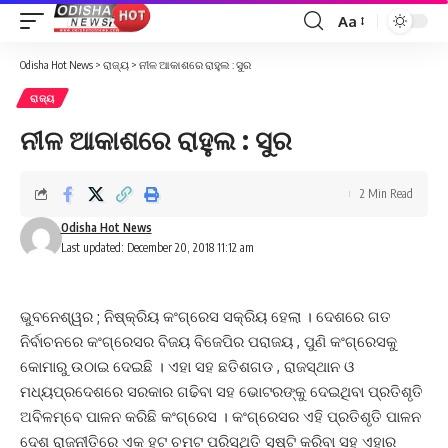
Aa
Font
Resizer
Odisha Hot News
>
ରାଜ୍ୟ
>
ନୀଳ ଆକାଶରେ ରାହୁଲ : ସୁର
ରାଜ୍ୟ
ନୀଳ ଆକାଶରେ ରାହୁଲ : ସୁର
2 Min Read
Odisha Hot News
Last updated: December 20, 2018 11:12 am
ଭୁବନେଶ୍ୱର ; ନିଷ୍କ୍ରିୟ କଂଗ୍ରେସ ସକ୍ରିୟ ହେଲା । ଦେଶରେ ଗତ
ନିର୍ବାଚନରେ କଂଗ୍ରେସର ବିଜୟ ବିଜେପିର ପରାଜୟ , ପୁଣି କଂଗ୍ରେସକୁ
କୋମାରୁ ଉଠାଇ ଦେଇଛି । ଏହା ସହ ଛତିଶଗଡ , ରାଜସ୍ଥାନ ଓ
ମଧ୍ୟପ୍ରଦେଶରେ ସରକାର ଗଢିବା ସହ ଭୋଟରଙ୍କୁ ଦେଇଥିବା ପ୍ରତିଶୃତି
ଅବିଳମ୍ବେ ପାଳନ କରିଛି କଂଗ୍ରେସ । କଂଗ୍ରେସର ଏହି ପ୍ରତିଶୃତି ପାଳନ
ଦେଶ ରାଜନୀତିରେ ଏକ ହଟ ଚମଟ ପରିସ୍ଥିତି ସୃଷ୍ଟି କରିବା ସହ ଏହାର