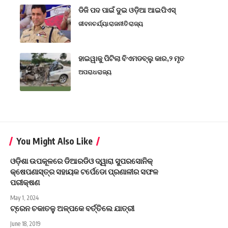
ଡିଜି ପଦ ପାଇଁ ଦୁଇ ଓଡ଼ିଆ ଆଇପିଏସ୍
ଜୀବନଚର୍ଯ୍ୟା
ରାଜନୀତି
ରାଜ୍ୟ
ହାଇୱାକୁ ପିଟିଲା ବିଏମଡବ୍ଲୁ କାର,୨ ମୃତ
ଅପରାଧ
ରାଜ୍ୟ
You Might Also Like
ଓଡ଼ିଶା ଉପକୂଳରେ ଡିଆରଡିଓ ଦ୍ୱାରା ସୁପରସୋନିକ୍
କ୍ଷେପଣାସ୍ତ୍ର ସହାୟକ ଟର୍ପେଡୋ ପ୍ରଣାଳୀର ସଫଳ
ପରୀକ୍ଷଣ
May 1, 2024
ଟ୍ରେନ ଚକାତଳୁ ଅଳ୍ପକେ ବର୍ତ୍ତିଲେ ଯାତ୍ରୀ
June 18, 2019