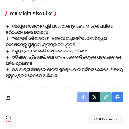
You Might Also Like
ବାଣପୁର ମହୋତ୍ସବ ପୁଣି ଥରେ ଆରମ୍ଭ ହେବ, ମନ୍ତ୍ରୀ ପୃଥୀରାଜ
ହରିଚନ୍ଦନ କଲେ ଘୋଷଣା
“ଉତ୍କର୍ଷ ଓଡିଶା ୨୦୨୫’’ ଲୋଗୋ ଉନ୍ମୋଚିତ, ସାରା ବିଶ୍ୱର
ନିବେଶକଙ୍କୁ ମୁଖ୍ୟମନ୍ତ୍ରୀଙ୍କ ନିମନ୍ତ୍ରଣ
୯ କ୍ୟୁଣ୍ଟାଲ ୨୯ କେଜି ଗଞ୍ଜେଇ ଜବତ, ୨ ଗିରଫ
ଓଡିଶାରେ ଡ୍ରିମଗାର୍ଲ ତଥା ସାଂସଦ ହେମାମାଳିନୀଙ୍କର ପ୍ରଚାରରେ କଣ
ରହିବ ପ୍ରଭାବ !!
ରଥ ଯାତ୍ରା ସମୟରେ ଯାତ୍ରୀ ସୁରକ୍ଷା ପାଇଁ ପୂର୍ବତଟ ରେଳପଥ ପକ୍ଷରୁ
ସ୍ୱତନ୍ତ୍ର ସଚେତନତା ଅଭିଯାନ
8 Comments