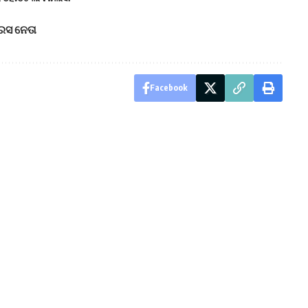
େସ ନେତା
Facebook