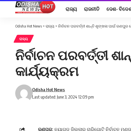
ରାଜ୍ୟ
ରାଜନୀତି
ଦେଶ- ବିଦେ
Odisha Hot News
>
ରାଜ୍ୟ
>
ନିର୍ବାଚନ ପରବର୍ତ୍ତୀ ଶାନ୍ତି ଶୃଙ୍ଖଳା ପାଇଁ ରଣପ
ରାଜ୍ୟ
ନିର୍ବାଚନ ପରବର୍ତ୍ତୀ 
କାର୍ଯ୍ୟକ୍ରମ
Odisha Hot News
Last updated: June 3, 2024 12:09 pm
ରଣପୁର:
ନୟାଗଡ ଜିଲ୍ଲାର ଚାରିଗୋଟି ନିର୍ବାଚନ ମଣ୍ଡ