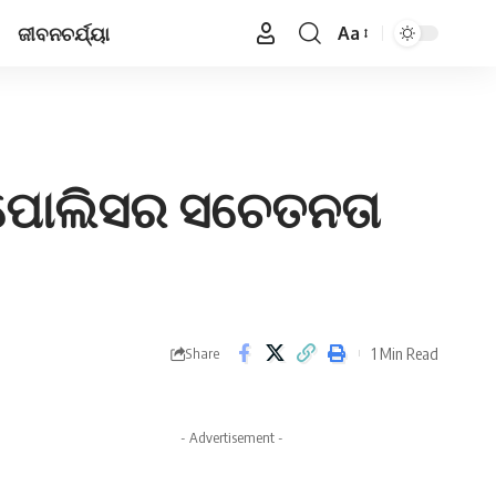
ଜୀବନଚର୍ଯ୍ୟା
Aa
Font
Resizer
ପୁର ପୋଲିସର ସଚେତନତା
1 Min Read
Share
- Advertisement -