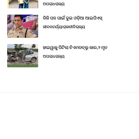
ଅପରାଧ
ରାଜ୍ୟ
ଡିଜି ପଦ ପାଇଁ ଦୁଇ ଓଡ଼ିଆ ଆଇପିଏସ୍
ଜୀବନଚର୍ଯ୍ୟା
ରାଜନୀତି
ରାଜ୍ୟ
ହାଇୱାକୁ ପିଟିଲା ବିଏମଡବ୍ଲୁ କାର,୨ ମୃତ
ଅପରାଧ
ରାଜ୍ୟ