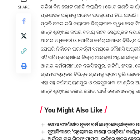
ତାରିଖ ଦିନ ଭୋଟ ଗଣତି କରାଯିବ। ଭୋଟ ଗଣତି କାର୍ଯ୍ୟ
SHARE
ପ୍ରଶାସନ ପକ୍ଷରୁ ଅନେକ ପଦକ୍ଷେପ ନିଆ ଯାଇଛି। ଭୋଟ
ପ୍ରତି ନଜର ରଖି ନୟାଗଡ ଜିଲ୍ଲାପାଳ ସ୍ୱଧାଦେବ ସିଂ 
ଶାନ୍ତି ଶୃଙ୍ଖଳା କିପରି ବଜାୟ ରହିବ ସେଥିପ୍ରତି ନୟା
ଥାନାର ଅଧିକାରୀ ଓ ପୋଲିସ କର୍ମଚାରୀମାନେ ବିଭିନ୍ନ ଗ
ଯେପରି ନିର୍ବାଚନ ପରବର୍ତ୍ତୀ ସମୟରେ କୌଣସି ଅପ୍ରୀତ
ଏହି ପରିପ୍ରେକ୍ଷୀରେ ଜିଲ୍ଲା ଆରକ୍ଷୀ ଅଧିକାରୀଙ୍କ ନ
ଥାନାର କର୍ମଚାରୀମାନେ ନରସିଂହପୁର, ନାଟିମି, ହଂସରା
ଗ୍ରାମପଂଚାୟତର ବିଭିନ୍ନ ଗ୍ରାମକୁ ଗ୍ରାମ ବୁଲି ଲ
ଏହା ସହ ଦର୍ପନାରାୟଣପୁର ଓ ରଜସୁନାଖଳା ଫାଣ୍ଡିର ଅଧ
ଶାନ୍ତି ଶୃଙ୍ଖଳା ବଜାଇ ରଖିବା ପାଇଁ ଲୋକମାନଙ୍କୁ 
You Might Also Like
ସୋଆ ଫାର୍ମାସୀର ନୂତନ ବର୍ଷ ଛାତ୍ରଛାତ୍ରୀଙ୍କର
ନୂଆଦିଲୀରେ ‘ଗ୍ଲୋବାଲ ବାୟୋ ଇଣ୍ଡିଆ’ କାର୍ଯ୍ୟ
ଅର୍ଚ୍ଚନା ନାଗ ଗିରଫ ମାମଲା, ଇଡିରେ ହାଜର ହେ