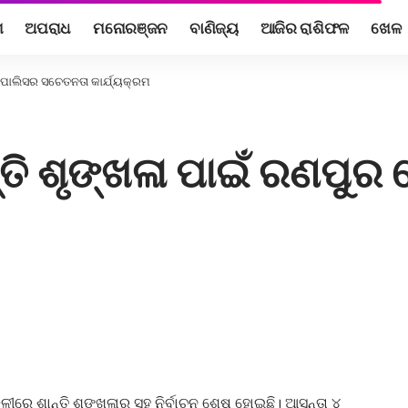
ଶ
ଅପରାଧ
ମନୋରଞ୍ଜନ
ବାଣିଜ୍ୟ
ଆଜିର ରାଶିଫଳ
ଖେଳ
ୁର ପୋଲିସର ସଚେତନତା କାର୍ଯ୍ୟକ୍ରମ
ଶାନ୍ତି ଶୃଙ୍ଖଳା ପାଇଁ ରଣ
ଳୀରେ ଶାନ୍ତି ଶୃଙ୍ଖଳାର ସହ ନିର୍ବାଚନ ଶେଷ ହୋଇଛି। ଆସନ୍ତା ୪