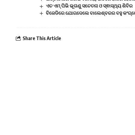
ଏଚ ଏମ୍ ପିଭି ଭୂତାଣୁ ସଚେତନା ଓ ସ୍ଵାସ୍ଥ୍ୟ ଶିବିର
ବିଜେଡିରେ ଯୋଗଦେଲେ ବାଲେଶ୍ବରର ବହୁ କଂଗ୍ର
Share This Article