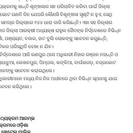
କ୍ରମକୁ ଶାନ୍ତି ଶୃଙ୍ଖଳାର ସହ ପରିଚାଳିତ କରିବା ପାଇଁ ଜିଲ୍ଲା
 ଗଣତି ଦିନ ଯେପରି କୌଣସି ବିଶୃଙ୍ଖଳା ସୃଷ୍ଟି ନ ହୁଏ, ସେଥି
ସମଗ୍ର ଜିଲ୍ଲାରେ ୧୪୪ ଧାରା ଜାରି କରିଛନ୍ତି। ଏହା ସହ ଜିଲ୍ଲାର
ଗଡ ଜିଲ୍ଲା ଆରକ୍ଷୀ ଅଧ୍ୟକ୍ଷ ରାହୁଲ ଜୈନଙ୍କ ନିର୍ଦ୍ଦେଶରେ ବିଭିନ୍ନ
ାଁ, ପଞ୍ଚାୟତ, ବଜାର, ହାଟ ବୁଲି ଲୋକଙ୍କୁ ସଚେତନ କରୁଛନ୍ତି,
ିକର ପରିସ୍ଥିତି ଦେଖା ନ ଯିବ।
ିର୍ଦ୍ଦେଶରେ ଆଜି ରଣପୁର ଥାନା ଅଧିକାରୀ ନିହାର ରଞ୍ଜନ ମହାନ୍ତି ଓ
, ଲୋଧାଚୁଆ, ଲେଖନପୁର, ପିମ୍ପଲ, କଙ୍କିଆ, ବାଉଁଶଗଡ଼, ବଜ୍ରକୋଟ
ୋକମାନଙ୍କୁ ସଚେତନ କରାଇଥିଲେ।
ିକାରୀମାନେ ମଧ୍ୟ ନିଜ ନିଜ ଅଧୀନରେ ଥିବା ବିଭିନ୍ନ ସ୍ଥାନକୁ ଯାଇ
ସଚେତନ କରିଥିଲେ।
 ପାଠ୍ୟକ୍ରମ ଆରମ୍ଭ
କ୍ରମରେ ଓଡ଼ିଶା
ଲେ ହୋଟେଲ ମାଲିକ