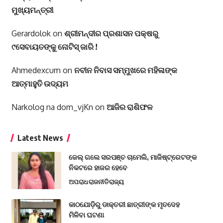
ମୁଖ୍ୟମନ୍ତ୍ରୀ
Gerardolok
on
ଶ୍ରୀମନ୍ଦୀର ପ୍ରଶାସନ ପକ୍ଷରୁ
୯ସେବାୟତଙ୍କୁ ନୋଟିସ୍ ଜାରି !
Ahmedexcum
on
ନବୀନ ନିବାସ ସମ୍ମୁଖରେ ମହିଳାଙ୍କ
ଆତ୍ମାହୁତି ଉଦ୍ୟମ
Narkolog na dom_vjKn
on
ଆଜିର ରାଶିଫଳ
Latest News
ଜେଲ୍ ଗଲେ ସରପଞ୍ଚ ଚାମେଲି, ମାଜିଷ୍ଟ୍ରେଟଙ୍କ
ନିକଟରେ ହାଜର ହେବେ
ଅପରାଧ
ରାଜନୀତି
ରାଜ୍ୟ
କାଠଯୋଡ଼ିରୁ ଡାକ୍ତରୀ ଛାତ୍ରୀଙ୍କ ମୃତଦେହ
ମିଳିବା ଘଟଣା