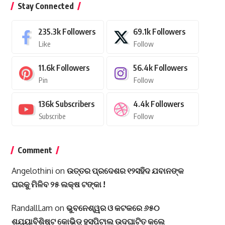
Stay Connected
235.3k
Followers
69.1k
Followers
Like
Follow
11.6k
Followers
56.4k
Followers
Pin
Follow
136k
Subscribers
4.4k
Followers
Subscribe
Follow
Comment
Angelothini
on
ଉତ୍ତର ପ୍ରଦେଶର ୧୨ସହିଦ ଯବାନଙ୍କ
ଘରକୁ ମିଳିବ ୨୫ ଲକ୍ଷ ଟଙ୍କା !
RandallLam
on
ଭୁବନେଶ୍ୱର ଓ କଟକରେ ୬୫୦
ଶଯ୍ୟାବିଶିଷ୍ଟ କୋଭିଡ୍ ହସପିଟାଲ ଉଦଘାଟିତ କଲେ