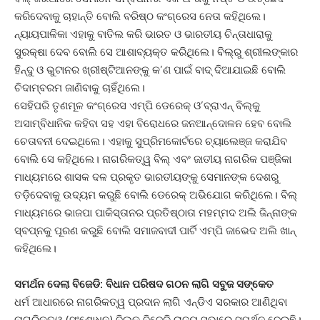
କରିଦେବାକୁ ଚାହାନ୍ତି ବୋଲି ବରିଷ୍ଠ କଂଗ୍ରେସ ନେତା କହିଥିଲେ।
ନ୍ୟାୟପାଳିକା ଏହାକୁ ବାତିଲ କରି ଭାରତ ଓ ଭାରତୀୟ ଚିନ୍ତାଧାରାକୁ
ସୁରକ୍ଷା ଦେବ ବୋଲି ସେ ଆଶାବ୍ୟକ୍ତ କରିଥିଲେ। ବିଲ୍‌ରୁ ଶ୍ରୀଲଙ୍କାର
ହିନ୍ଦୁ ଓ ଭୁଟାନର ଖ୍ରୀଷ୍ଟିଆନଙ୍କୁ କ’ଣ ପାଇଁ ବାଦ୍‌ ଦିଆଯାଇଛି ବୋଲି
ଚିଦାମ୍ବରମ ଜାଣିବାକୁ ଚାହିଁଥିଲେ।
ସେହିପରି ତୃଣମୂଳ କଂଗ୍ରେସ ଏମ୍‌ପି ଡେରେକ୍‌ ଓ’ବ୍ରାଏନ୍‌ ବିଲ୍‌କୁ
ଅସାମ୍ବିଧାନିକ କହିବା ସହ ଏହା ବିରୋଧରେ ଜନଆନ୍ଦୋଳନ ହେବ ବୋଲି
ଚେତାବନୀ ଦେଇଥିଲେ। ଏହାକୁ ସୁପ୍ରିମକୋର୍ଟରେ ଚ୍ୟାଲେଞ୍ଜ କରାଯିବ
ବୋଲି ସେ କହିଥିଲେ। ନାଗରିକତ୍ୱ ବିଲ୍‌ ଏବଂ ଜାତୀୟ ନାଗରିକ ପଞ୍ଜିକା
ମାଧ୍ୟମରେ ଶାସକ ଦଳ ପ୍ରକୃତ ଭାରତୀୟଙ୍କୁ ସେମାନଙ୍କ ଦେଶରୁ
ତଡ଼ିଦେବାକୁ ଉଦ୍ୟମ କରୁଛି ବୋଲି ଡେରେକ୍‌ ଅଭିଯୋଗ କରିଥିଲେ। ବିଲ୍‌
ମାଧ୍ୟମରେ ଭାଜପା ପାକିସ୍ତାନର ପ୍ରତିଷ୍ଠାତା ମହମ୍ମଦ ଅଲି ଜିନ୍ନାଙ୍କ
ସ୍ବପ୍ନକୁ ପୂରଣ କରୁଛି ବୋଲି ସମାଜବାଦୀ ପାର୍ଟି ଏମ୍‌ପି ଜାଭେଦ ଅଲି ଖାନ୍‌
କହିଥିଲେ।
ସମର୍ଥନ ଦେଲା ବିଜେଡି: ବିଧାନ ପରିଷଦ ଗଠନ ଲାଗି ସବୁଜ ସଙ୍କେତ
ଧର୍ମ ଆଧାରରେ ନାଗରିକତ୍ୱ ପ୍ରଦାନ ଲାଗି ଏନ୍‌ଡିଏ ସରକାର ଆଣିଥିବା
ନାଗରିକତ୍ୱ (ସଂଶୋଧନ) ବିଲ୍‌କୁ ବିଜେଡି ରାଜ୍ୟ ସଭାରେ ସମର୍ଥନ ଦେଇଛି।