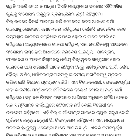
ସ୍ଥିତି ଏଭଳି ହୋଇ ନ ଥାନ୍ତା। ସିଏବି ମାଧ୍ୟମରେ ସରକାର ଐତିହାସିକ
ଭୁଲ୍‌କୁ ସଂଶୋଧନ କରୁଥିବା ସ୍ବରାଷ୍ଟ୍ରମନ୍ତ୍ରୀ କହିଥିଲେ।
ବିଲ୍‌ ଉପରେ ବିତର୍କ ଆରମ୍ଭ କରି କଂଗ୍ରେସ ନେତା ଆନନ୍ଦ ଶର୍ମା
ଭାଜପାକୁ ଜୋରଦାର ସମାଲୋଚନା କରିଥିଲେ। କୌଣସି ରାଜନୈତିକ ଦଳର
ଇସ୍ତାହାର ଭାରତର ସମ୍ବିଧାନ ଉପରେ ହୋଇ ନ ପାରେ ବୋଲି ସେ
କହିଥିଲେ। ଅନ୍ୟପକ୍ଷରେ ଭାଜପା କହିଥିଲା, ଏହା ନାଗରିକତ୍ୱ ଆଇନରେ
ସଂଶୋଧନ ଇସ୍ତାହାର ଆଧାରରେ ଜନାଦେଶ ପାଇଥିଲା। ପାକିସ୍ତାନ,
ବାଂଲାଦେଶ ଓ ଆଫଗାନିସ୍ତାନରୁ ଧର୍ମୀୟ ବିଦ୍ୱେଷର ସମ୍ମୁଖୀନ ହୋଇ
ଭାରତରେ ଆସି ଶରଣାର୍ଥୀ ଭାବେ ରହିଥିବା ହିନ୍ଦୁ, ଖ୍ରୀଷ୍ଟିୟାନ, ପାର୍ସୀ, ଜୈନ,
ବୌଦ୍ଧ ଓ ଶିଖ୍‌ ଧର୍ମାବଲମ୍ବୀମାନଙ୍କୁ ଭାରତୀୟ ନାଗରିକତ୍ୱ ପ୍ରଦାନ
କରିବା ଲାଗି ବିଲ୍‌ରେ ପ୍ରସ୍ତାବ ରହିଛି। ଏହା ବିଭାଜନକାରୀ, ଭେଦଭାବପୂର୍ଣ୍ଣ
ଏବଂ ଭାରତୀୟ ସମ୍ବିଧାନର ମୌଳିକତାର ବିରୋଧୀ ବୋଲି ଆନନ୍ଦ ଶର୍ମା
କହିଥିଲେ। ସବୁ ଦଳ ନିଜସ୍ବ ଇସ୍ତାହାର ଆଣିବାର ଅଧିକାର ରହିଛି। ତେବେ
ତାହା ସମ୍ବିଧାନର ଊର୍ଦ୍ଧ୍ୱରେ ରହିପାରିବ ନାହିଁ ବୋଲି ବିରୋଧୀ ଦଳ
ଉପନେତା କହିଥିଲେ। ଏହି ବିଲ୍‌ ପାର୍ଲାମେଣ୍ଟ ଗାଲରେ ଚାପୁଡ଼ା ସଦୃଶ ବୋଲି
ପୂର୍ବତନ କେନ୍ଦ୍ରମନ୍ତ୍ରୀ ପି. ଚିଦାମ୍ବରମ କହିଥିଲେ। ଏହା ମାଧ୍ୟମରେ
ସରକାର ହିନ୍ଦୁତ୍ୱ ଏଜେଣ୍ଡା ଆଡ଼େ ଆଗଉଛନ୍ତି। ଏଭଳି କପଟପୂର୍ଣ୍ଣ
ବିଲ୍‌ ଜରିଆରେ ସେମାନେ ସମ୍ବିଧାନର ଏକ ଅଂଶକୁ ନଷ୍ଟ ଓ ଉଚ୍ଛେଦ