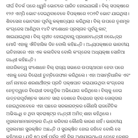
ଦୀର୍ଘ ବିତର୍କ ପରେ ଧ୍ୱନି ଭୋଟରେ ପାରିତ ହୋଇଯାଇଛି। ବିଲ୍‌ ସପକ୍ଷରେ
୧୨୬ ଏମ୍‌ପି ଭୋଟ ଦେଇଥିବାବେଳେ ବିପକ୍ଷରେ ୧୦୭ଟି ଭୋଟ ଯାଇଥିଲା।
ଶିବସେନା ଭୋଟଦାନ ପୂର୍ବରୁ କକ୍ଷତ୍ୟାଗ କରିଥିଲା। ବିଲ୍‌ ଉପରେ ତୃଣମୂଳ
କଂଗ୍ରେସ ଆଣିଥିବା ୧୪ଟି ସଂଶୋଧନ ପ୍ରସ୍ତାବ ପୂର୍ବରୁ କାଟ୍‌
ଖାଇଯାଇଥିଲା। ବିଲ୍‌ ଗୃହୀତ ହୋଇଥିବାରୁ ପ୍ରଧାନମନ୍ତ୍ରୀ ନରେନ୍ଦ୍ର
ମୋଦି ଏହାକୁ ଐତିହାସିକ ଦିନ ବୋଲି କହିଛନ୍ତି। ଅନ୍ୟପକ୍ଷରେ ଭାରତୀୟ
ଇତିହାସରେ ଏହା ଏକ କଳାଦିବସ ବୋଲି କଂଗ୍ରେସ ଅଧ୍ୟକ୍ଷା ସୋନିଆ
ଗାନ୍ଧୀ କହିଛନ୍ତି।
ନାଗରିକତ୍ୱ ସଂଶୋଧନ ବିଲ୍‌ ରାଜ୍ୟ ସଭାରେ ଉପସ୍ଥାପନ ହେବା ପରେ
ଏହାକୁ ନେଇ ବିରୋଧୀ ତୁମ୍ବିତୋଫାନ କରିଥିଲେ। ଏହା ଅସାମ୍ବିଧାନିକ ଏବଂ
ଧର୍ମ ନାମରେ ଶରଣାର୍ଥୀଙ୍କ ପ୍ରତି ପକ୍ଷପାତ କରାଯାଉଥିବା କଂଗ୍ରେସ
ନେତୃତ୍ୱରେ ବିରୋଧୀ ଦଳଗୁଡ଼ିକ ଅଭିଯୋଗ କରିଥିଲେ। ବିଲ୍‌କୁ ନେଇ
ଉତ୍ତରପୂର୍ବାଞ୍ଚଳ ସମେତ ସାରା ଦେଶରେ ବିରୋଧର ସ୍ବର ଜୋର୍‌ଦାର
ହୋଇଥିବାବେଳେ ଏହା ପଛରେ ସରକାରଙ୍କର କୌଣସି ରାଜନୈତିକ
ଅଭିସନ୍ଧି ନ ଥିବା ସ୍ବରାଷ୍ଟ୍ର ମନ୍ତ୍ରୀ ଅମିତ୍‌ ଶାହା କହିଥିଲେ।
ମୁସଲମାନମାନଙ୍କର ଚିନ୍ତା କରିବାର କୌଣସି କାରଣ ନାହିଁ। ଭାରତୀୟ
ମୁସଲମାନ ସୁରକ୍ଷିତ ଅଛନ୍ତି ଓ ସୁରକ୍ଷିତ ହୋଇ ରହିବେ ବୋଲି ସେ
କହିଥିଲେ। ଯଦି ୫୦ ବର୍ଷ ପୂର୍ବରୁ ଏହି ବିଲ୍‌ ଅଣାଯାଇଥାନ୍ତା ତେବେ ଦେଶର