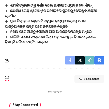
ଶ୍ରୀଲିଙ୍ଗରାଜଙ୍କୁ ଦର୍ଶନ କଲେ ଇସ୍ରୋ ଅଧ୍ୟକ୍ଷ କେ. ଶିବନ୍‌
ଖୋର୍ଦ୍ଧା ରୋଡ଼ ଷ୍ଟେସନ୍‌ରେ ପହଞ୍ଚିଲେ ସୁରତରୁ ଫେରିଥିବା ଓଡ଼ିଆ
ଶ୍ରମିକ
ପୁରୀ ଜିଲ୍ଲାରେ ହେବ ୭ଟି ବହୁମୁଖୀ ବାତ୍ୟା ଆଶ୍ରୟ ସ୍ଥଳୀ,
ପାଣ୍ଡିଆନଙ୍କ ଗସ୍ତ ପରେ ନବୀନଙ୍କ ନିଷ୍ପତି
୯ ମାସ ପରେ ଆଜିଠୁ ଖୋଲିଲା ବାବା ଆଖଣ୍ଡଳମଣିଙ୍କ ମନ୍ଦିର
ଘାରିଛି କରୋନା ସଂକ୍ରମଣ ଚିନ୍ତା : ଭୁବନେଶ୍ୱର ବିମାନବନ୍ଦରରେ
ବିଏମ୍‌ସି କରିବ ଟେଷ୍ଟିଂ ସେଣ୍ଟର
8 Comments
- Advertisement -
Stay Connected