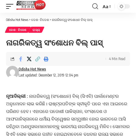
Aa
Font
Resizer
Odisha Hot News
>
ଦେଶ- ବିଦେଶ
>
ନାଗରିକତ୍ୱ ସଂଶୋଧନ ବିଲ୍‌ ପାସ୍‌
ଦେଶ- ବିଦେଶ
ରାଜ୍ୟ
ନାଗରିକତ୍ୱ ସଂଶୋଧନ ବିଲ୍‌ ପାସ୍‌
4 Min Read
Odisha Hot News
Last updated: December 12, 2019 12:04 pm
ନୂଆଦିଲ୍ଲୀ :
ନାଗରିକତ୍ୱ (ସଂଶୋଧନ) ବିଲ୍‌ (ସିଏବି) ପାର୍ଲାମେଣ୍ଟର
ଅନୁମୋଦନ ଲାଭ କରିଛି। ରାଷ୍ଟ୍ରପତିଙ୍କ ସ୍ବୀକୃତି ପରେ ଏହା ଆଇନରେ
ପରିଣତ ହେବ। ଏହାପରେ ପଡୋଶୀ ପାକିସ୍ତାନ, ବାଂଲାଦେଶ ଓ
ଆଫଗାନିସ୍ତାନରେ ଧର୍ମୀୟ ବିଦ୍ୱେଷର ସମ୍ମୁଖୀନ ହୋଇ ଭାରତରେ ଆସି
ରହିଥିବା ଅଣମୁସଲମାନମାନଙ୍କୁ ଭାରତୀୟ ନାଗରିକତ୍ୱ ମିଳିବ। ସୋମବାର
ସିଏବି ଲୋକ ସଭାରେ ଗୃହୀତ ହୋଇଥିବାବେଳେ ବୁଧବାର ରାଜ୍ୟ ସଭାରେ