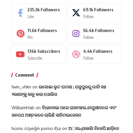
235.3k
Followers
69.1k
Followers
Like
Follow
11.6k
Followers
56.4k
Followers
Pin
Follow
136k
Subscribers
4.4k
Followers
Subscribe
Follow
Comment
1win_vhkn
on
ଇନୋଭା ଲୁଟ ଘଟଣା : ଯଦୁପୁରରୁ ଗାଡି ସହ
୨ଜଣଙ୍କୁ କାବୁ କଲା ପୋଲିସ
WilliamHab
on
ବିଧାନସଭା ପରେ ରାଜମହଲ,ବାପୁଜୀନଗର ଏବଂ
ଜନପଥ ଅଞ୍ଚଳରେ ଚାଲିଛି ସାନିଟାଇଜେସନ
hüsnü özyeğin porno ifşa
on
ଅାସନ୍ତାକାଲି ବିଜେପି ଛାଡ଼ିବେ