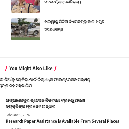
ଜୀବନଚର୍ଯ୍ୟା
ରାଜନୀତି
ରାଜ୍ୟ
ହାଇୱାକୁ ପିଟିଲା ବିଏମଡବ୍ଲୁ କାର,୨ ମୃତ
ଅପରାଧ
ରାଜ୍ୟ
You Might Also Like
 ନିଆଁକୁ ରୋକିବା ପାଇଁ ରିଲାଏନ୍ସ ଫାଉଣ୍ଡେସନ ପକ୍ଷରୁ
ୟଙ୍କ ସହ ସହଭାଗିତା
ଗଙ୍ଗାଧରପୁର ଷ୍ଟେସନ ନିକଟସ୍ଥ ଟ୍ରାକରୁ ଅଜଣା
ବ୍ୟକ୍ତିଙ୍କ ମୃତ ଦେହ ଉଦ୍ଧାର
February 19, 2024
Research Paper Assistance is Available From Several Places