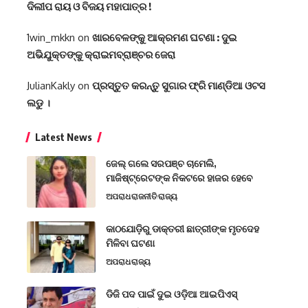
ଦିଲୀପ ରାୟ ଓ ବିଜୟ ମହାପାତ୍ର !
1win_mkkn
on
ଖାରବେଳଙ୍କୁ ଆକ୍ରମଣ ଘଟଣା : ଦୁଇ
ଅଭିଯୁକ୍ତଙ୍କୁ କ୍ରାଇମବ୍ରାଞ୍ଚର ଜେରା
JulianKakly
on
ପ୍ରସ୍ତୁତ କରନ୍ତୁ ସୁଗାର ଫ୍ରି ମାଣ୍ଡିଆ ଓଟସ
ଲଡୁ ।
Latest News
ଜେଲ୍ ଗଲେ ସରପଞ୍ଚ ଚାମେଲି,
ମାଜିଷ୍ଟ୍ରେଟଙ୍କ ନିକଟରେ ହାଜର ହେବେ
ଅପରାଧ
ରାଜନୀତି
ରାଜ୍ୟ
କାଠଯୋଡ଼ିରୁ ଡାକ୍ତରୀ ଛାତ୍ରୀଙ୍କ ମୃତଦେହ
ମିଳିବା ଘଟଣା
ଅପରାଧ
ରାଜ୍ୟ
ଡିଜି ପଦ ପାଇଁ ଦୁଇ ଓଡ଼ିଆ ଆଇପିଏସ୍