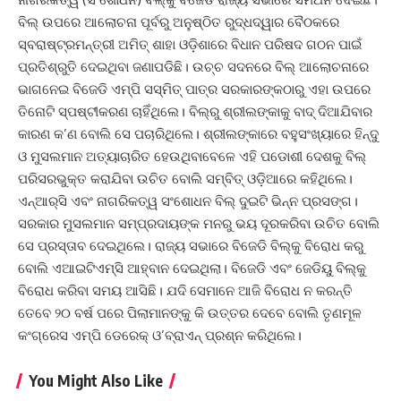
ବିଲ୍‌ ଉପରେ ଆଲୋଚନା ପୂର୍ବରୁ ଅନୁଷ୍ଠିତ ରୁଦ୍ଧଦ୍ୱାର ବୈଠକରେ
ସ୍ବରାଷ୍ଟ୍ରମନ୍ତ୍ରୀ ଅମିତ୍‌ ଶାହା ଓଡ଼ିଶାରେ ବିଧାନ ପରିଷଦ ଗଠନ ପାଇଁ
ପ୍ରତିଶ୍ରୁତି ଦେଇଥିବା ଜଣାପଡିଛି। ଉଚ୍ଚ ସଦନରେ ବିଲ୍‌ ଆଲୋଚନାରେ
ଭାଗନେଇ ବିଜେଡି ଏମ୍‌ପି ସସ୍ମିତ୍‌ ପାତ୍ର ସରକାରଙ୍କଠାରୁ ଏହା ଉପରେ
ତିନୋଟି ସ୍ପଷ୍ଟୀକରଣ ଚାହିଁଥିଲେ। ବିଲ୍‌ରୁ ଶ୍ରୀଲଙ୍କାକୁ ବାଦ୍‌ ଦିଆଯିବାର
କାରଣ କ’ଣ ବୋଲି ସେ ପଚାରିଥିଲେ। ଶ୍ରୀଲଙ୍କାରେ ବହୁସଂଖ୍ୟାରେ ହିନ୍ଦୁ
ଓ ମୁସଲମାନ ଅତ୍ୟାଚାରିତ ହେଉଥିବାବେଳେ ଏହି ପଡୋଶୀ ଦେଶକୁ ବିଲ୍‌
ପରିସରଭୁକ୍ତ କରାଯିବା ଉଚିତ ବୋଲି ସମ୍ବିତ୍‌ ଓଡ଼ିଆରେ କହିଥିଲେ।
ଏନ୍‌ଆର୍‌ସି ଏବଂ ନାଗରିକତ୍ୱ ସଂଶୋଧନ ବିଲ୍‌ ଦୁଇଟି ଭିନ୍ନ ପ୍ରସଙ୍ଗ।
ସରକାର ମୁସଲମାନ ସମ୍ପ୍ରଦାୟଙ୍କ ମନରୁ ଭୟ ଦୂରକରିବା ଉଚିତ ବୋଲି
ସେ ପ୍ରସ୍ତାବ ଦେଇଥିଲେ। ରାଜ୍ୟ ସଭାରେ ବିଜେଡି ବିଲ୍‌କୁ ବିରୋଧ କରୁ
ବୋଲି ଏଆଇଟିଏମ୍‌ସି ଆହ୍ବାନ ଦେଇଥିଲା। ବିଜେଡି ଏବଂ ଜେଡିୟୁ ବିଲ୍‌କୁ
ବିରୋଧ କରିବା ସମୟ ଆସିଛି। ଯଦି ସେମାନେ ଆଜି ବିରୋଧ ନ କରନ୍ତି
ତେବେ ୨୦ ବର୍ଷ ପରେ ପିଲାମାନଙ୍କୁ କି ଉତ୍ତର ଦେବେ ବୋଲି ତୃଣମୂଳ
କଂଗ୍ରେସ ଏମ୍‌ପି ଡେରେକ୍‌ ଓ’ବ୍ରାଏନ୍‌ ପ୍ରଶ୍ନ କରିଥିଲେ।
You Might Also Like