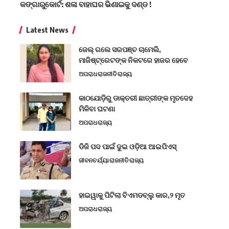
କଙ୍ଗାରୁକୋର୍ଟ: ଶଳା ବାହାଘର ଭିଣାଇକୁ ଦଣ୍ଡ !
Latest News
ଜେଲ୍ ଗଲେ ସରପଞ୍ଚ ଚାମେଲି,
ମାଜିଷ୍ଟ୍ରେଟଙ୍କ ନିକଟରେ ହାଜର ହେବେ
ଅପରାଧ
ରାଜନୀତି
ରାଜ୍ୟ
କାଠଯୋଡ଼ିରୁ ଡାକ୍ତରୀ ଛାତ୍ରୀଙ୍କ ମୃତଦେହ
ମିଳିବା ଘଟଣା
ଅପରାଧ
ରାଜ୍ୟ
ଡିଜି ପଦ ପାଇଁ ଦୁଇ ଓଡ଼ିଆ ଆଇପିଏସ୍
ଜୀବନଚର୍ଯ୍ୟା
ରାଜନୀତି
ରାଜ୍ୟ
ହାଇୱାକୁ ପିଟିଲା ବିଏମଡବ୍ଲୁ କାର,୨ ମୃତ
ଅପରାଧ
ରାଜ୍ୟ