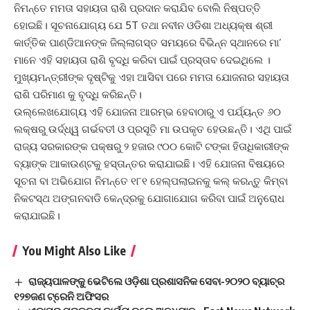
ନିମନ୍ତେ ମମତା ସହାୟତା ରାଶି ପ୍ରଦାନ କରାଯିବ ବୋଲି ନିଷ୍ପତ୍ତି
ହୋଇଛି। ସୂଚନାଯୋଗ୍ୟ ଯେ 5T ତଥା ନବୀନ ଓଡିଶା ଅଧ୍ୟକ୍ଷ ଶ୍ରୀ
କାର୍ତ୍ତିକ ପାଣ୍ଡିଆନଙ୍କ ଜିଲ୍ଲାଗସ୍ତ ସମୟରେ ବିଭିନ୍ନ ସ୍ଥାନରେ ମା’
ମାନେ ଏହି ସହାୟତା ରାଶି ବୃଦ୍ଧି କରିବା ପାଇଁ ପ୍ରସ୍ତାବ ଦେଇଥିଲେ ।
ମୁଖ୍ୟମନ୍ତ୍ରୀଙ୍କ ଦୃଷ୍ଟିକୁ ଏହା ଆସିବା ପରେ ମମତା ଯୋଜନାର ସହାୟତା
ରାଶି ପରିମାଣ କୁ ବୃଦ୍ଧି କରିଛନ୍ତି।
ଉଲ୍ଲେଖଯୋଗ୍ୟ ଏହି ଯୋଜନା ଆରମ୍ଭ ହେବାଠାରୁ ଏ ପର୍ଯ୍ୟନ୍ତ ୬୦
ଲକ୍ଷରୁ ଉର୍ଦ୍ଧ୍ୱ ଗର୍ଭବତୀ ଓ ପ୍ରସୂତି ମା ଉପକୃତ ହେଉଛନ୍ତି। ଏଥି ପାଇଁ
ରାଜ୍ୟ ସରକାରଙ୍କ ପକ୍ଷରୁ ୨ ହଜାର ୯୦୦ କୋଟି ଟଙ୍କା ହିତାଧିକାରୀଙ୍କ
ବ୍ୟାଙ୍କ ଆକାଉଣ୍ଟକୁ ହସ୍ତାନ୍ତର କରାଯାଇଛି। ଏହି ଯୋଜନା ବିଷୟରେ
ସୂଚନା ବା ଅଭିଯୋଗ ନିମନ୍ତେ ୧୮୧ ହେଲ୍ପଲାଇନକୁ କଲ୍‌ କରନ୍ତୁ କିମ୍ବା
ନିକଟସ୍ଥ ଅଙ୍ଗନବାଡି କେନ୍ଦ୍ରକୁ ଯୋଗାଯୋଗ କରିବା ପାଇଁ ଅନୁରୋଧ
କରାଯାଇଛି।
You Might Also Like
ରାଜ୍ୟପାଳଙ୍କୁ ଭେଟିଲେ ଓଡ଼ିଶା ପ୍ରଶାସନିକ ସେବା-୨୦୨୦ ବ୍ୟାଚ୍‌ର
୧୨୭ଜଣ ଟ୍ରେନି ଅଫିସର