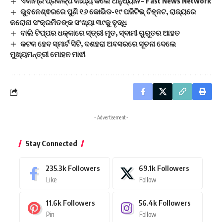
ଏକାମ୍ର ପ୍ରକଳ୍ପ କାର୍ଯ୍ୟ କଲେ ଅନୁଧ୍ୟାନ – Fast News Network
ଭୁବନେଶ୍ଵରରେ ପୁଣି ୧୬ କୋଭିଡ-୧୯ ପଜିଟିଭ୍ ଚିହ୍ନଟ, ରାଜ୍ୟରେ
କରୋନା ସଂକ୍ରମିତଙ୍କ ସଂଖ୍ୟା ୩୯କୁ ବୃଦ୍ଧି
ବାଲି ଟିପ୍ପର ଧକ୍କାରେ ସ୍ତ୍ରୀ ମୃତ, ସ୍ବାମୀ ଗୁରୁତର ଆହତ
କଟକ ହେବ ସ୍ମାର୍ଟ ସିଟି, ଦଶହରା ଅବସରରେ ସୂଚନା ଦେଲେ
ମୁଖ୍ୟମନ୍ତ୍ରୀ ମୋହନ ମାଝୀ
- Advertisement -
Stay Connected
235.3k
Followers
69.1k
Followers
Like
Follow
11.6k
Followers
56.4k
Followers
Pin
Follow