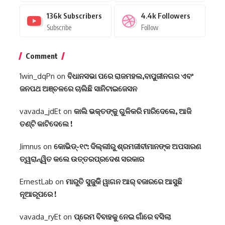
136k
Subscribers
4.4k
Followers
Subscribe
Follow
Comment
1win_dqPn
on
ବିଧାନସଭା ପରେ ରାଜମହଲ,ବାପୁଜୀନଗର ଏବଂ
ଜନପଥ ଅଞ୍ଚଳରେ ଚାଲିଛି ସାନିଟାଇଜେସନ
vavada_jdEt
on
କାଲି ଭକ୍ତଙ୍କୁ ଗୁଳିକରି ମାରିଦେଲେ, ଆଜି
ତଣ୍ଟି କାଟିଦେଲେ !
Jimnus
on
କୋଭିଡ୍-୧୯: ଦିଲ୍ଲୀରୁ ଶ୍ରମଜୀବୀମାନଙ୍କ ଅପସାରଣ
ତ୍ୱରାନ୍ୱିତ କଲେ ଉତ୍ତରପ୍ରଦେଶ ସରକାର
ErnestLab
on
ମାରୁତି ସୁଜୁକିି ୱାଗନ ଆର୍ ବଜାରରେ ଆସୁଛି
ନୂଆରୂପରେ !
vavada_ryEt
on
ପ୍ରେମ ବିବାହକୁ ନେଇ ଗାଁରେ ବସିଲା