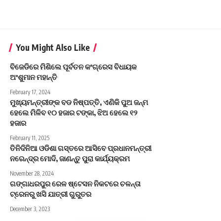
You Might Also Like
ବିଜେଡିରେ ମିଶିଲେ ପୂର୍ବତନ କଂଗ୍ରେସ ବିଧାୟକ
ଅଂଶୁମାନ ମହାନ୍ତି
February 17, 2024
ମୁଖ୍ୟମନ୍ତ୍ରୀଙ୍କ ବଡ ନିଷ୍ପତ୍ତି, ଏଣିକି ପୁଅ ଜନ୍ମ
ହେଲେ ମିଳିବ ୧୦ ହଜାର ଟଙ୍କା, ଝିଅ ହେଲେ ୧୨
ହଜାର
February 11, 2025
ତିନିଦିନିଆ ଓଡିଶା ଗସ୍ତରେ ଆସିବେ ପ୍ରଧାନମନ୍ତ୍ରୀ
ନରେନ୍ଦ୍ର ମୋଦି, ଜାଣନ୍ତୁ ପୁରା କାର୍ଯ୍ୟକ୍ରମ
November 28, 2024
ଗଙ୍ଗାଧରପୁର ରେଳ ଷ୍ଟେସନ ନିକଟରେ ଚଳନ୍ତା
ଟ୍ରେନରୁ ଖସି ଯାତ୍ରୀ ଗୁରୁତର
December 3, 2023