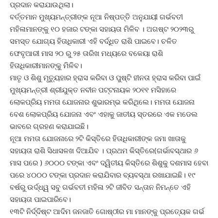
ପ୍ରଦାନ କରାଯାଉଥିଲା।
ବର୍ତ୍ତମାନ ମୁଖ୍ୟମନ୍ତ୍ରୀଙ୍କ ନୂଆ ନିଷ୍ପତ୍ତି ଅନୁଯାୟୀ ଗର୍ଭବତୀ
ମହିଳାମାନଙ୍କୁ ୧୦ ହଜାର ଟଙ୍କା ସହାୟତା ମିଳିବ । ଅଗଷ୍ଟ ୨୦୨୩ରୁ
ସମସ୍ତ ଯୋଗ୍ୟ ହିତାଧିକାରୀ ଏହି ବର୍ଦ୍ଧିତ ରାଶି ପାଇବେ। ଚଳିତ
ଫେବୃଆରୀ ମାସ ୨୦ ରୁ ୨୫ ତାରିଖ ମଧ୍ୟରେ ବକେୟା ରାଶି
ହିତାଧିକାରୀମାନଙ୍କୁ ମିଳିବ।
ମାତୃ ଓ ଶିଶୁ ମୃତ୍ୟୁହାର ହ୍ରାସ କରିବା ଓ ପୁଷ୍ଟି ହୀନତା ହ୍ରାସ କରିବା ପାଇଁ
ମୁଖ୍ୟମନ୍ତ୍ରୀ ଶ୍ରୀଯୁକ୍ତ ନବୀନ ପଟ୍ଟନାୟକ ୨୦୧୧ ମସିହାରେ
ଲୋକପ୍ରିୟ ମମତା ଯୋଜନାର ଶୁଭାରମ୍ଭ କରିଥିଲେ। ମମତା ଯୋଜନା
ବେଶ ଲୋକପ୍ରିୟ ଯୋଜନା ଏବଂ ଏହାକୁ ଜାତୀୟ ସ୍ତରରେ ଏକ ମଡେଲ
ଭାବରେ ଗ୍ରହଣ କରାଯାଇଛି।
ନୂଆ ମମତା ଯୋଜନାରେ ୨ଟି କିସ୍ତିରେ ହିତାଧିକାରୀଙ୍କ ଜମା ଖାତାକୁ
ସହାୟତା ରାଶି ସିଧାସଳଖ ଦିଆଯିବ । ପ୍ରଥମ କିସ୍ତିରେ(ଗର୍ଭାବସ୍ଥାର ୬
ମାସ ପରେ ) ୬୦୦୦ ଟଙ୍କା ଏବଂ ଦ୍ୱିତୀୟ କିସ୍ତିରେ ଶିଶୁକୁ ଦଶମାସ ହେବା
ପରେ ୪୦୦୦ ଟଙ୍କା ପ୍ରଦାନ କରାଯିବାର ବ୍ୟବସ୍ଥା ରଖାଯାଇଛି। ୧୯
ବର୍ଷରୁ ଉର୍ଦ୍ଧ୍ୱ ସବୁ ଗର୍ଭବତୀ ମହିଳା ୨ଟି ଜୀବିତ ସନ୍ତାନ ନିମନ୍ତେ ଏହି
ସହାୟତା ପାଇପାରିବେ।
୧୩ଟି ନିର୍ଦ୍ଦିଷ୍ଟ ଆଦିମ ଜନଜାତି ଗୋଷ୍ଠୀର ମା ମାନଙ୍କୁ ପ୍ରତ୍ୟେକ ଗର୍ଭ