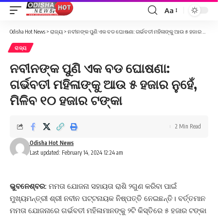
Aa
Font
Resizer
Odisha Hot News
>
ରାଜ୍ୟ
>
ନବୀନଙ୍କ ପୁଣି ଏକ ବଡ ଘୋଷଣା: ଗର୍ଭବତୀ ମହିଳାଙ୍କୁ ଆଉ ୫ ହଜାର ନୁହେଁ, ମିଳିବ ୧୦ ହଜାର ଟଙ୍କା
ରାଜ୍ୟ
ନବୀନଙ୍କ ପୁଣି ଏକ ବଡ ଘୋଷଣା:
ଗର୍ଭବତୀ ମହିଳାଙ୍କୁ ଆଉ ୫ ହଜାର ନୁହେଁ,
ମିଳିବ ୧୦ ହଜାର ଟଙ୍କା
2 Min Read
Odisha Hot News
Last updated: February 14, 2024 12:24 am
ଭୁବନେଶ୍ବର:
ମମତା ଯୋଜନା ସହାୟତା ରାଶି ୨ଗୁଣ କରିବା ପାଇଁ
ମୁଖ୍ୟମନ୍ତ୍ରୀ ଶ୍ରୀ ନବୀନ ପଟ୍ଟନାୟକ ନିଷ୍ପତ୍ତି ନେଇଛନ୍ତି। ବର୍ତ୍ତମାନ
ମମତା ଯୋଜନାରେ ଗର୍ଭବତୀ ମହିଳାମାନଙ୍କୁ ୨ଟି କିସ୍ତିରେ ୫ ହଜାର ଟଙ୍କା