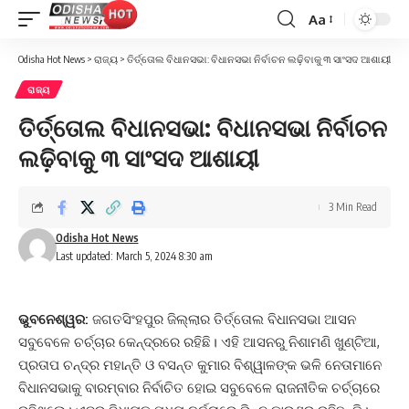
Aa
Font
Resizer
Odisha Hot News
>
ରାଜ୍ୟ
>
ତିର୍ତ୍ତୋଲ ବିଧାନସଭା: ବିଧାନସଭା ନିର୍ବାଚନ ଲଢ଼ିବାକୁ ୩ ସାଂସଦ ଆଶାୟୀ
ରାଜ୍ୟ
ତିର୍ତ୍ତୋଲ ବିଧାନସଭା: ବିଧାନସଭା ନିର୍ବାଚନ
ଲଢ଼ିବାକୁ ୩ ସାଂସଦ ଆଶାୟୀ
3 Min Read
Odisha Hot News
Last updated: March 5, 2024 8:30 am
ଭୁବନେଶ୍ୱର:
ଜଗତସିଂହପୁର ଜିଲ୍ଲାର ତିର୍ତ୍ତୋଲ ବିଧାନସଭା ଆସନ
ସବୁବେଳେ ଚର୍ଚ୍ଚାର କେନ୍ଦ୍ରରେ ରହିଛି। ଏହି ଆସନରୁ ନିଶାମଣି ଖୁଣ୍ଟିଆ,
ପ୍ରତାପ ଚନ୍ଦ୍ର ମହାନ୍ତି ଓ ବସନ୍ତ କୁମାର ବିଶ୍ୱାଳଙ୍କ ଭଳି ନେତାମାନେ
ବିଧାନସଭାକୁ ବାରମ୍ବାର ନିର୍ବାଚିତ ହୋଇ ସବୁବେଳେ ରାଜନୀତିକ ଚର୍ଚ୍ଚାରେ