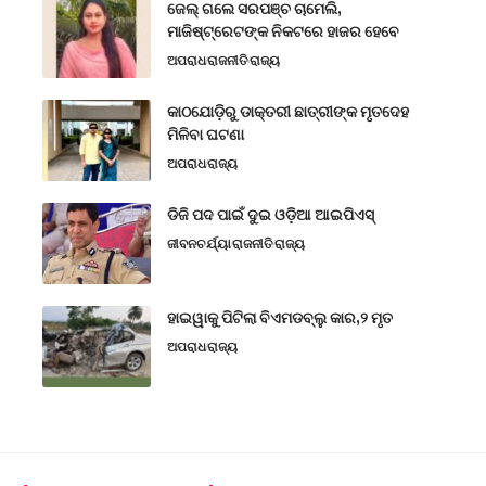
ଜେଲ୍ ଗଲେ ସରପଞ୍ଚ ଚାମେଲି,
ମାଜିଷ୍ଟ୍ରେଟଙ୍କ ନିକଟରେ ହାଜର ହେବେ
ଅପରାଧ
ରାଜନୀତି
ରାଜ୍ୟ
କାଠଯୋଡ଼ିରୁ ଡାକ୍ତରୀ ଛାତ୍ରୀଙ୍କ ମୃତଦେହ
ମିଳିବା ଘଟଣା
ଅପରାଧ
ରାଜ୍ୟ
ଡିଜି ପଦ ପାଇଁ ଦୁଇ ଓଡ଼ିଆ ଆଇପିଏସ୍
ଜୀବନଚର୍ଯ୍ୟା
ରାଜନୀତି
ରାଜ୍ୟ
ହାଇୱାକୁ ପିଟିଲା ବିଏମଡବ୍ଲୁ କାର,୨ ମୃତ
ଅପରାଧ
ରାଜ୍ୟ