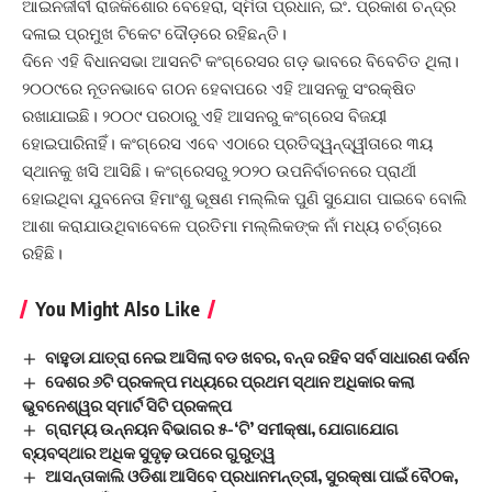
ଆଇନଜୀବୀ ରାଜକିଶୋର ବେହେରା, ସ୍ମିତା ପ୍ରଧାନ, ଇଂ. ପ୍ରକାଶ ଚନ୍ଦ୍ର
ଦଳାଇ ପ୍ରମୁଖ ଟିକେଟ ଦୌଡ଼ରେ ରହିଛନ୍ତି।
ଦିନେ ଏହି ବିଧାନସଭା ଆସନଟି କଂଗ୍ରେସର ଗଡ଼ ଭାବରେ ବିବେଚିତ ଥିଲା।
୨୦୦୯ରେ ନୂତନଭାବେ ଗଠନ ହେବାପରେ ଏହି ଆସନକୁ ସଂରକ୍ଷିତ
ରଖାଯାଇଛି। ୨୦୦୯ ପରଠାରୁ ଏହି ଆସନରୁ କଂଗ୍ରେସ ବିଜୟୀ
ହୋଇପାରିନାହିଁ। କଂଗ୍ରେସ ଏବେ ଏଠାରେ ପ୍ରତିଦ୍ୱନ୍ଦ୍ୱୀତାରେ ୩ୟ
ସ୍ଥାନକୁ ଖସି ଆସିଛି। କଂଗ୍ରେସରୁ ୨୦୨୦ ଉପନିର୍ବାଚନରେ ପ୍ରାର୍ଥୀ
ହୋଇଥିବା ଯୁବନେତା ହିମାଂଶୁ ଭୂଷଣ ମଲ୍ଲିକ ପୁଣି ସୁଯୋଗ ପାଇବେ ବୋଲି
ଆଶା କରାଯାଉଥିବାବେଳେ ପ୍ରତିମା ମଲ୍ଲିକଙ୍କ ନାଁ ମଧ୍ୟ ଚର୍ଚ୍ଚାରେ
ରହିଛି।
You Might Also Like
ବାହୁଡା ଯାତ୍ରା ନେଇ ଆସିଲା ବଡ ଖବର, ବନ୍ଦ ରହିବ ସର୍ବ ସାଧାରଣ ଦର୍ଶନ
ଦେଶର ୬ଟି ପ୍ରକଳ୍ପ ମଧ୍ୟରେ ପ୍ରଥମ ସ୍ଥାନ ଅଧିକାର କଲା
ଭୁବନେଶ୍ୱର ସ୍ମାର୍ଟ ସିଟି ପ୍ରକଳ୍ପ
ଗ୍ରାମ୍ୟ ଉନ୍ନୟନ ବିଭାଗର ୫-‘ଟି’ ସମୀକ୍ଷା, ଯୋଗାଯୋଗ
ବ୍ୟବସ୍ଥାର ଅଧିକ ସୁଦୃଢ଼ ଉପରେ ଗୁରୁତ୍ୱ
ଆସନ୍ତାକାଲି ଓଡିଶା ଆସିବେ ପ୍ରଧାନମନ୍ତ୍ରୀ, ସୁରକ୍ଷା ପାଇଁ ବୈଠକ,