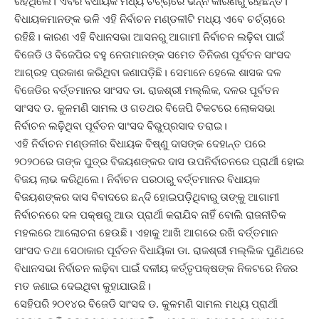
ରହିଥିଲେ। ଏବର ବିଧାୟକ ମଧ୍ୟ ଚର୍ଚ୍ଚାରେ ଭିନ୍ନ କାରଣରୁ ରହିଛନ୍ତି।
ବିଧାୟକମାନଙ୍କ ଭଳି ଏହି ନିର୍ବାଚନ ମଣ୍ଡଳୀଟି ମଧ୍ୟ ଏବେ ଚର୍ଚ୍ଚାରେ
ରହିଛି। କାରଣ ଏହି ବିଧାନସଭା ଆସନରୁ ଆଗାମୀ ନିର୍ବାଚନ ଲଢ଼ିବା ପାଇଁ
ବିଜେଡି ଓ ବିଜେପିର ବହୁ ନେତାମାନଙ୍କ ସମେତ ତିନିଜଣ ପୂର୍ବତନ ସାଂସଦ
ଆଗ୍ରହ ପ୍ରକାଶ କରିଥିବା ଜଣାପଡ଼ିଛି। ସେମାନେ ହେଲେ ଶାସକ ଦଳ
ବିଜେଡିର ବର୍ତ୍ତମାନର ସାଂସଦ ଡା. ରାଜଶ୍ରୀ ମଲ୍ଲିକ, ଦଳର ପୂର୍ବତନ
ସାଂସଦ ଡ. କୁଳମଣି ସାମଲ ଓ ଗତଥର ବିଜେପି ଟିକଟରେ ଲୋକସଭା
ନିର୍ବାଚନ ଲଢ଼ିଥିବା ପୂର୍ବତନ ସାଂସଦ ବିଭୁପ୍ରସାଦ ତରାଇ।
ଏହି ନିର୍ବାଚନ ମଣ୍ଡଳୀର ବିଧାୟକ ବିଷ୍ଣୁ ଦାସଙ୍କ ଦେହାନ୍ତ ପରେ
୨୦୨୦ରେ ତାଙ୍କ ପୁତ୍ର ବିଜୟଶଙ୍କର ଦାସ ଉପନିର୍ବାଚନରେ ପ୍ରାର୍ଥୀ ହୋଇ
ବିଜୟ ଲାଭ କରିଥିଲେ। ନିର୍ବାଚନ ପରଠାରୁ ବର୍ତ୍ତମାନର ବିଧାୟକ
ବିଜୟଶଙ୍କର ଦାସ ବିବାଦରେ ଛନ୍ଦି ହୋଇପଡ଼ିଥିବାରୁ ତାଙ୍କୁ ଆଗାମୀ
ନିର୍ବାଚନରେ ଦଳ ପକ୍ଷରୁ ଆଉ ପ୍ରାର୍ଥୀ କରାଯିବ ନାହିଁ ବୋଲି ରାଜନୀତିକ
ମହଲରେ ଆଲୋଚନା ହେଉଛି। ଏହାକୁ ଆଖି ଆଗରେ ରଖି ବର୍ତ୍ତମାନ
ସାଂସଦ ତଥା ସେଠାକାର ପୂର୍ବତନ ବିଧାୟିକା ଡା. ରାଜଶ୍ରୀ ମଲ୍ଲିକ ପୁଣିଥରେ
ବିଧାନସଭା ନିର୍ବାଚନ ଲଢ଼ିବା ପାଇଁ ଦଳୀୟ କର୍ତ୍ତୃପକ୍ଷଙ୍କ ନିକଟରେ ନିଜର
ମତ ଜଣାଇ ଦେଇଥିବା କୁହାଯାଉଛି।
ସେହିପରି ୨୦୧୪ର ବିଜେଡି ସାଂସଦ ଡ. କୁଳମଣି ସାମଲ ମଧ୍ୟ ପ୍ରାର୍ଥୀ