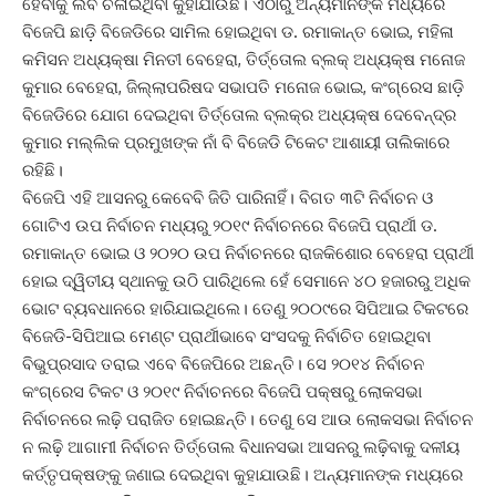
ହେବାକୁ ଲବି ଚଳାଇଥିବା କୁହାଯାଉଛି। ଏଠାରୁ ଅନ୍ୟମାନଙ୍କ ମଧ୍ୟରେ
ବିଜେପି ଛାଡ଼ି ବିଜେଡିରେ ସାମିଲ ହୋଇଥିବା ଡ. ରମାକାନ୍ତ ଭୋଇ, ମହିଳା
କମିସନ ଅଧ୍ୟକ୍ଷା ମିନତୀ ବେହେରା, ତିର୍ତ୍ତୋଲ ବ୍ଲକ୍ ଅଧ୍ୟକ୍ଷ ମନୋଜ
କୁମାର ବେହେରା, ଜିଲ୍ଲାପରିଷଦ ସଭାପତି ମନୋଜ ଭୋଇ, କଂଗ୍ରେସ ଛାଡ଼ି
ବିଜେଡିରେ ଯୋଗ ଦେଇଥିବା ତିର୍ତ୍ତୋଲ ବ୍ଲକ୍‌ର ଅଧ୍ୟକ୍ଷ ଦେବେନ୍ଦ୍ର
କୁମାର ମଲ୍ଲିକ ପ୍ରମୁଖଙ୍କ ନାଁ ବି ବିଜେଡି ଟିକେଟ ଆଶାୟୀ ତାଲିକାରେ
ରହିଛି।
ବିଜେପି ଏହି ଆସନରୁ କେବେବି ଜିତି ପାରିନାହିଁ। ବିଗତ ୩ଟି ନିର୍ବାଚନ ଓ
ଗୋଟିଏ ଉପ ନିର୍ବାଚନ ମଧ୍ୟରୁ ୨୦୧୯ ନିର୍ବାଚନରେ ବିଜେପି ପ୍ରାର୍ଥୀ ଡ.
ରମାକାନ୍ତ ଭୋଇ ଓ ୨୦୨୦ ଉପ ନିର୍ବାଚନରେ ରାଜକିଶୋର ବେହେରା ପ୍ରାର୍ଥୀ
ହୋଇ ଦ୍ୱିତୀୟ ସ୍ଥାନକୁ ଉଠି ପାରିଥିଲେ ହେଁ ସେମାନେ ୪୦ ହଜାରରୁ ଅଧିକ
ଭୋଟ ବ୍ୟବଧାନରେ ହାରିଯାଇଥିଲେ। ତେଣୁ ୨୦୦୯ରେ ସିପିଆଇ ଟିକଟରେ
ବିଜେଡି-ସିପିଆଇ ମେଣ୍ଟ ପ୍ରାର୍ଥୀଭାବେ ସଂସଦକୁ ନିର୍ବାଚିତ ହୋଇଥିବା
ବିଭୁପ୍ରସାଦ ତରାଇ ଏବେ ବିଜେପିରେ ଅଛନ୍ତି। ସେ ୨୦୧୪ ନିର୍ବାଚନ
କଂଗ୍ରେସ ଟିକଟ ଓ ୨୦୧୯ ନିର୍ବାଚନରେ ବିଜେପି ପକ୍ଷରୁ ଲୋକସଭା
ନିର୍ବାଚନରେ ଲଢ଼ି ପରାଜିତ ହୋଇଛନ୍ତି। ତେଣୁ ସେ ଆଉ ଲୋକସଭା ନିର୍ବାଚନ
ନ ଲଢ଼ି ଆଗାମୀ ନିର୍ବାଚନ ତିର୍ତ୍ତୋଲ ବିଧାନସଭା ଆସନରୁ ଲଢ଼ିବାକୁ ଦଳୀୟ
କର୍ତ୍ତୃପକ୍ଷଙ୍କୁ ଜଣାଇ ଦେଇଥିବା କୁହାଯାଉଛି। ଅନ୍ୟମାନଙ୍କ ମଧ୍ୟରେ