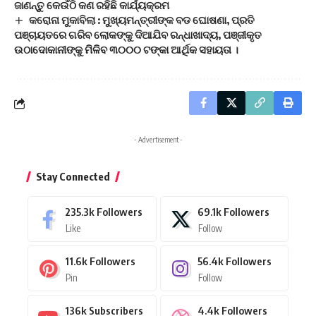
ଜାଣନ୍ତୁ କେଉଁଠି କଣ ରହିଛି କାର୍ଯ୍ୟକ୍ରମ
କରୋନା ମୁକାବିଲା : ମୁଖ୍ୟମନ୍ତ୍ରୀଙ୍କ ବଡ ଘୋଷଣା, ପ୍ରତି
ପଞ୍ଚାୟତରେ ଗରିବ ଲୋକଙ୍କୁ ଦିଆଯିବ ରନ୍ଧାଖାଦ୍ୟ, ପଞ୍ଜୀକୃତ
ଉଠାଦୋକାନୀଙ୍କୁ ମିଳିବ ୩୦୦୦ ଟଙ୍କା ଆର୍ଥିକ ସହାୟତା ।
- Advertisement -
Stay Connected
235.3k
Followers
69.1k
Followers
Like
Follow
11.6k
Followers
56.4k
Followers
Pin
Follow
136k
Subscribers
4.4k
Followers