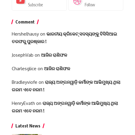
Subscribe
Follow
Comment
Hershelhausy
on
ଭାରତୀୟ କ୍ରିକେଟ୍ ସଦସ୍ୟଙ୍କୁ ବିସିସିଆଇ
ତରଫରୁ ପୁରଷ୍କାର !
JosephVab
on
ଆଜିର ରାଶିଫଳ
Charlesglice
on
ଆଜିର ରାଶିଫଳ
Bradleyviofe
on
ରାଜ୍ୟ ଅଙ୍ଗନୱାଡ଼ି କର୍ମୀଙ୍କ ଆଭିମୁଖ୍ୟ ଥିଲା
ଗରମ ଏବେ ନରମ !
HenryEvath
on
ରାଜ୍ୟ ଅଙ୍ଗନୱାଡ଼ି କର୍ମୀଙ୍କ ଆଭିମୁଖ୍ୟ ଥିଲା
ଗରମ ଏବେ ନରମ !
Latest News