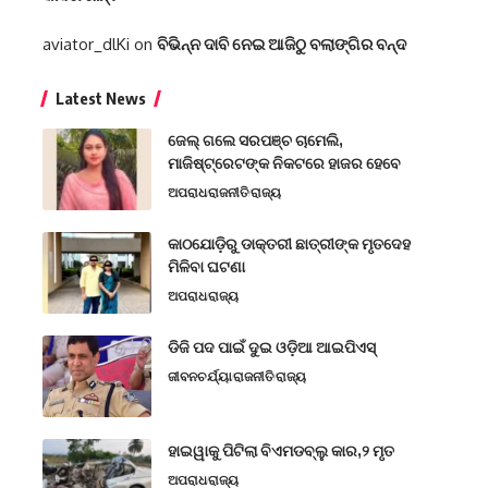
aviator_dlKi
on
ବିଭିନ୍ନ ଦାବି ନେଇ ଆଜିଠୁ ବଲାଙ୍ଗିର ବନ୍ଦ
Latest News
ଜେଲ୍ ଗଲେ ସରପଞ୍ଚ ଚାମେଲି,
ମାଜିଷ୍ଟ୍ରେଟଙ୍କ ନିକଟରେ ହାଜର ହେବେ
ଅପରାଧ
ରାଜନୀତି
ରାଜ୍ୟ
କାଠଯୋଡ଼ିରୁ ଡାକ୍ତରୀ ଛାତ୍ରୀଙ୍କ ମୃତଦେହ
ମିଳିବା ଘଟଣା
ଅପରାଧ
ରାଜ୍ୟ
ଡିଜି ପଦ ପାଇଁ ଦୁଇ ଓଡ଼ିଆ ଆଇପିଏସ୍
ଜୀବନଚର୍ଯ୍ୟା
ରାଜନୀତି
ରାଜ୍ୟ
ହାଇୱାକୁ ପିଟିଲା ବିଏମଡବ୍ଲୁ କାର,୨ ମୃତ
ଅପରାଧ
ରାଜ୍ୟ