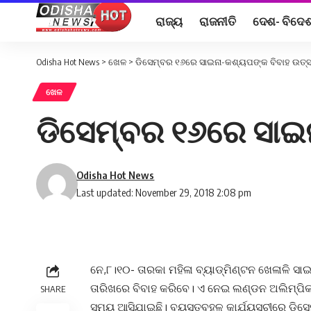
ରାଜ୍ୟ
ରାଜନୀତି
ଦେଶ- ବିଦେ
Odisha Hot News
>
ଖେଳ
>
ଡିସେମ୍ବର ୧୬ରେ ସାଇନା-କଶ୍ୟପଙ୍କ ବିବାହ ଉତ୍
ଖେଳ
ଡିସେମ୍ବର ୧୬ରେ ସାଇ
Odisha Hot News
Last updated: November 29, 2018 2:08 pm
ନେ,୮।୧୦- ତାରକା ମହିଳା ବ୍ୟାଡ୍‌ମିଣ୍ଟନ ଖେଳାଳି ସ
ତାରିଖରେ ବିବାହ କରିବେ। ଏ ନେଇ ଲଣ୍ଡନ ଅଲିମ୍ପିକ 
SHARE
ସମୟ ଆସିଯାଇଛି। ବ୍ୟସ୍ତବହୁଳ କାର୍ଯ୍ୟସୂଚୀରେ ଡିସ