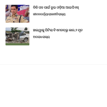
ଡିଜି ପଦ ପାଇଁ ଦୁଇ ଓଡ଼ିଆ ଆଇପିଏସ୍
ଜୀବନଚର୍ଯ୍ୟା
ରାଜନୀତି
ରାଜ୍ୟ
ହାଇୱାକୁ ପିଟିଲା ବିଏମଡବ୍ଲୁ କାର,୨ ମୃତ
ଅପରାଧ
ରାଜ୍ୟ