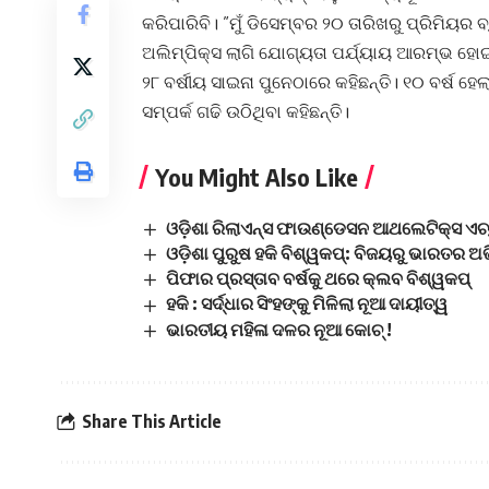
କରିପାରିବି। ”ମୁଁ ଡିସେମ୍ବର ୨୦ ତାରିଖରୁ ପ୍ରିମିୟର 
ଅଲିମ୍ପିକ୍ସ ଲାଗି ଯୋଗ୍ୟତା ପର୍ଯ୍ୟାୟ ଆରମ୍ଭ ହୋଇଯ
୨୮ ବର୍ଷୀୟ ସାଇନା ପୁନେଠାରେ କହିଛନ୍ତି। ୧୦ ବର୍ଷ
ସମ୍ପର୍କ ଗଢି ଉଠିଥିବା କହିଛନ୍ତି।
You Might Also Like
ଓଡ଼ିଶା ରିଲାଏନ୍ସ ଫାଉଣ୍ଡେସନ ଆଥଲେଟିକ୍ସ ଏଚ୍
ଓଡ଼ିଶା ପୁରୁଷ ହକି ବିଶ୍ୱକପ୍‌: ବିଜୟରୁ ଭାରତର 
ପିଫାର ପ୍ରସ୍ତାବ ବର୍ଷକୁ ଥରେ କ୍ଲବ ବିଶ୍ୱକପ୍‌
ହକି : ସର୍ଦ୍ଧାର ସିଂହଙ୍କୁ ମିଳିଲା ନୂଆ ଦାୟୀତ୍ୱ
ଭାରତୀୟ ମହିଳା ଦଳର ନୂଆ କୋଚ୍ !
Share This Article