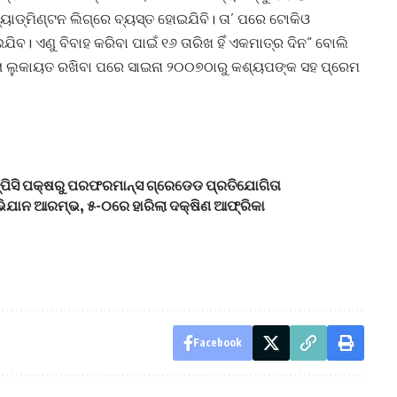
ବ୍ୟାଡ୍‌ମିଣ୍ଟନ ଲିଗ୍‌ରେ ବ୍ୟସ୍ତ ହୋଇଯିବି। ତା’ ପରେ ଟୋକିଓ
ିବ। ଏଣୁ ବିବାହ କରିବା ପାଇଁ ୧୬ ତାରିଖ ହିଁ ଏକମାତ୍ର ଦିନ“ ବୋଲି
 ହେଲା ଲୁକାୟତ ରଖିବା ପରେ ସାଇନା ୨୦୦୭ଠାରୁ କଶ୍ୟପଙ୍କ ସହ ପ୍ରେମ
‍ପିସି ପକ୍ଷରୁ ପରଫରମାନ୍ସ ଗ୍ରେଡେଡ ପ୍ରତିଯୋଗିତା
ଅଭିଯାନ ଆରମ୍ଭ, ୫-୦ରେ ହାରିଲା ଦକ୍ଷିଣ ଆଫ୍ରିକା
Facebook