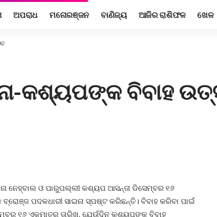
ଶ
ଅପରାଧ
ମନୋରଞ୍ଜନ
ବାଣିଜ୍ୟ
ଆଜିର ରାଶିଫଳ
ଖେଳ
ସବ
ନା-କଶ୍ୟପଙ୍କ ବିବାହ ଉତ
ାଇନା ନେହ୍ବାଲ ଓ ପାରୁପଲ୍ଲୀ କଶ୍ୟପ ଆସନ୍ତା ଡିସେମ୍ବର ୧୬
ବ୍ରୋଞ୍ଜ ପଦକଧାରୀ ସାଇନା ସ୍ପଷ୍ଟ କରିଛନ୍ତି। ବିବାହ କରିବା ପାଇଁ
େମ୍ବର ୧୬ ଏକମାତ୍ର ତାରିଖ, ଯେଉଁଦିନ କଶ୍ୟପଙ୍କୁ ବିବାହ