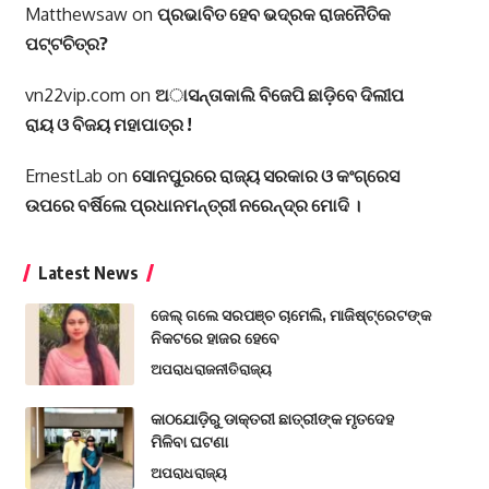
Matthewsaw
on
ପ୍ରଭାବିତ ହେବ ଭଦ୍ରକ ରାଜନୈତିକ
ପଟ୍ଟଚିତ୍ର?
vn22vip.com
on
ଅାସନ୍ତାକାଲି ବିଜେପି ଛାଡ଼ିବେ ଦିଲୀପ
ରାୟ ଓ ବିଜୟ ମହାପାତ୍ର !
ErnestLab
on
ସୋନପୁରରେ ରାଜ୍ୟ ସରକାର ଓ କଂଗ୍ରେସ
ଉପରେ ବର୍ଷିଲେ ପ୍ରଧାନମନ୍ତ୍ରୀ ନରେନ୍ଦ୍ର ମୋଦି ।
Latest News
ଜେଲ୍ ଗଲେ ସରପଞ୍ଚ ଚାମେଲି, ମାଜିଷ୍ଟ୍ରେଟଙ୍କ
ନିକଟରେ ହାଜର ହେବେ
ଅପରାଧ
ରାଜନୀତି
ରାଜ୍ୟ
କାଠଯୋଡ଼ିରୁ ଡାକ୍ତରୀ ଛାତ୍ରୀଙ୍କ ମୃତଦେହ
ମିଳିବା ଘଟଣା
ଅପରାଧ
ରାଜ୍ୟ