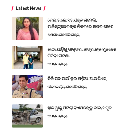
Latest News
ଜେଲ୍ ଗଲେ ସରପଞ୍ଚ ଚାମେଲି,
ମାଜିଷ୍ଟ୍ରେଟଙ୍କ ନିକଟରେ ହାଜର ହେବେ
ଅପରାଧ
ରାଜନୀତି
ରାଜ୍ୟ
କାଠଯୋଡ଼ିରୁ ଡାକ୍ତରୀ ଛାତ୍ରୀଙ୍କ ମୃତଦେହ
ମିଳିବା ଘଟଣା
ଅପରାଧ
ରାଜ୍ୟ
ଡିଜି ପଦ ପାଇଁ ଦୁଇ ଓଡ଼ିଆ ଆଇପିଏସ୍
ଜୀବନଚର୍ଯ୍ୟା
ରାଜନୀତି
ରାଜ୍ୟ
ହାଇୱାକୁ ପିଟିଲା ବିଏମଡବ୍ଲୁ କାର,୨ ମୃତ
ଅପରାଧ
ରାଜ୍ୟ