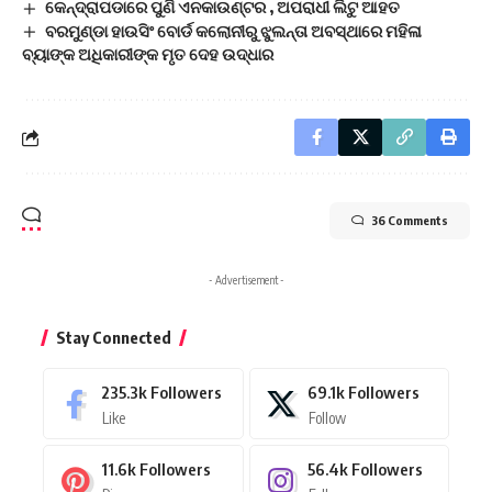
କେନ୍ଦ୍ରାପଡାରେ ପୁଣି ଏନକାଉଣ୍ଟର , ଅପରାଧୀ ଲିଟୁ ଆହତ
ବରମୁଣ୍ଡା ହାଉସିଂ ବୋର୍ଡ କଲୋନୀରୁ ଝୁଲନ୍ତା ଅବସ୍ଥାରେ ମହିଳା
ବ୍ୟାଙ୍କ ଅଧିକାରୀଙ୍କ ମୃତ ଦେହ ଉଦ୍ଧାର
36 Comments
- Advertisement -
Stay Connected
235.3k
Followers
69.1k
Followers
Like
Follow
11.6k
Followers
56.4k
Followers