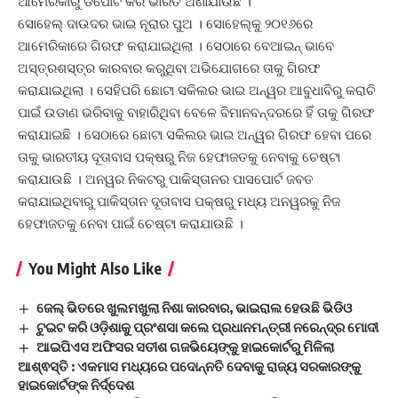
ଆମେରିକାରୁ ଡିପୋର୍ଟ କରି ଭାରତ ଅଣାଯାଉଛି ।
ସୋହେଲ୍ ଦାଉଦର ଭାଇ ନୂରାର ପୁଅ । ସୋହେଲ୍କୁ ୨୦୧୬ରେ
ଆମେରିକାରେ ଗିରଫ କରାଯାଇଥିଲା । ସେଠାରେ ବେଆଇନ୍ ଭାବେ
ଅସ୍ତ୍ରଶସ୍ତ୍ର କାରବାର କରୁଥିବା ଅଭିଯୋଗରେ ତାକୁ ଗିରଫ
କରାଯାଇଥିଲା । ସେହିପରି ଛୋଟା ସକିଲର ଭାଇ ଅନ୍ୱର ଆବୁଧାବିରୁ କରାଚି
ପାଇଁ ଉଡାଣ ଭରିବାକୁ ବାହାରିଥିବା ବେଳେ ବିମାନବନ୍ଦରରେ ହିଁ ତାକୁ ଗିରଫ
କରାଯାଇଛି । ସେଠାରେ ଛୋଟା ସକିଲର ଭାଇ ଅନ୍ୱର ଗିରଫ ହେବା ପରେ
ତାକୁ ଭାରତୀୟ ଦୂତାବାସ ପକ୍ଷରୁ ନିଜ ହେଫାଜତକୁ ନେବାକୁ ଚେଷ୍ଟା
କରାଯାଉଛି । ଅନୱର ନିକଟରୁ ପାକିସ୍ତାନର ପାସପୋର୍ଟ ଜବତ
କରାଯାଇଥିବାରୁ ପାକିସ୍ତାନ ଦୂତାବାସ ପକ୍ଷରୁ ମଧ୍ୟ ଅନୱରକୁ ନିଜ
ହେଫାଜତକୁ ନେବା ପାଇଁ ଚେଷ୍ଟା କରାଯାଉଛି ।
You Might Also Like
ଜେଲ୍ ଭିତରେ ଖୁଲମଖୁଲା ନିଶା କାରବାର, ଭାଇରାଲ ହେଉଛି ଭିଡିଓ
ଟୁଇଟ କରି ଓଡ଼ିଶାକୁ ପ୍ରଂଶସା କଲେ ପ୍ରଧାନମନ୍ତ୍ରୀ ନରେନ୍ଦ୍ର ମୋଦୀ
ଆଇପିଏସ ଅଫିସର ସତୀଶ ଗଜଭିୟେଙ୍କୁ ହାଇକୋର୍ଟରୁ ମିଳିଲା
ଆଶ୍ଵସ୍ତି : ଏକମାସ ମଧ୍ୟରେ ପଦୋନ୍ନତି ଦେବାକୁ ରାଜ୍ୟ ସରକାରଙ୍କୁ
ହାଇକୋର୍ଟଙ୍କ ନିର୍ଦ୍ଦେଶ