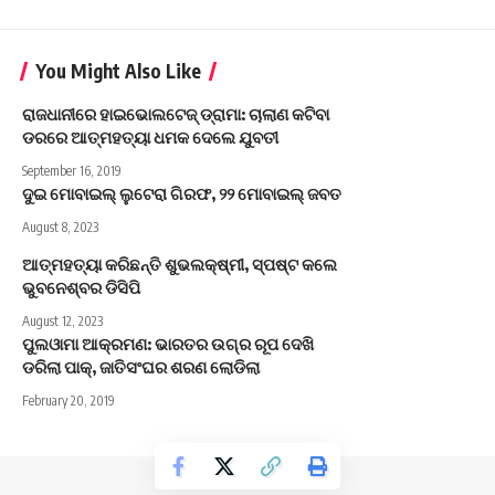
You Might Also Like
ରାଜଧାନୀରେ ହାଇଭୋଲଟେଜ୍‌ ଡ୍ରାମା: ଚାଲାଣ କଟିବା
ଡରରେ ଆତ୍ମହତ୍ୟା ଧମକ ଦେଲେ ଯୁବତୀ
September 16, 2019
ଦୁଇ ମୋବାଇଲ୍ ଲୁଟେରା ଗିରଫ, ୨୨ ମୋବାଇଲ୍ ଜବତ
August 8, 2023
ଆତ୍ମହତ୍ୟା କରିଛନ୍ତି ଶୁଭଲକ୍ଷ୍ମୀ, ସ୍ପଷ୍ଟ କଲେ
ଭୁବନେଶ୍ବର ଡିସିପି
August 12, 2023
ପୁଲଓାମା ଆକ୍ରମଣ: ଭାରତର ଉଗ୍ର ରୂପ ଦେଖି
ଡରିଲା ପାକ୍, ଜାତିସଂଘର ଶରଣ ଲୋଡିଲା
February 20, 2019