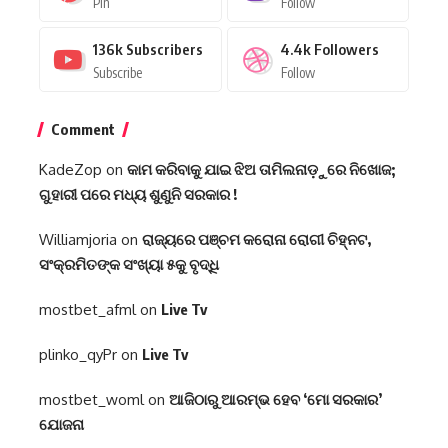
Pin
Follow
136k
Subscribers
4.4k
Followers
Subscribe
Follow
Comment
KadeZop
on
କାମ କରିବାକୁ ଯାଇ ଝିଅ ତାମିଲନାଡ଼ୁରେ ନିଖୋଜ;
ଗୁହାରୀ ପରେ ମଧ୍ୟ ଶୁଣୁନି ସରକାର !
Williamjoria
on
ରାଜ୍ୟରେ ପଞ୍ଚମ କରୋନା ରୋଗୀ ଚିହ୍ନଟ,
ସଂକ୍ରମିତଙ୍କ ସଂଖ୍ୟା ୫କୁ ବୃଦ୍ଧି
mostbet_afml
on
Live Tv
plinko_qyPr
on
Live Tv
mostbet_woml
on
ଆଜିଠାରୁ ଆରମ୍ଭ ହେବ ‘ମୋ ସରକାର’
ଯୋଜନା