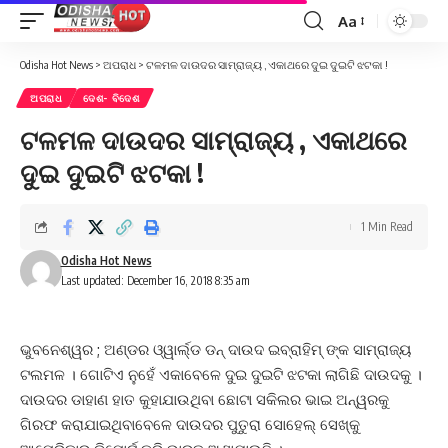
Aa
Font
Resizer
Odisha Hot News
>
ଅପରାଧ
>
ଟଳମଳ ଦାଉଦର ସାମ୍ରାଜ୍ୟ , ଏକାଥରେ ଦୁଇ ଦୁଇଟି ଝଟକା !
ଅପରାଧ
ଦେଶ- ବିଦେଶ
ଟଳମଳ ଦାଉଦର ସାମ୍ରାଜ୍ୟ , ଏକାଥରେ
ଦୁଇ ଦୁଇଟି ଝଟକା !
1 Min Read
Odisha Hot News
Last updated: December 16, 2018 8:35 am
ଭୁବନେଶ୍ୱର ; ଅଣ୍ଡର ଓ୍ୱାର୍ଲ୍ଡ ଡନ୍ ଦାଉଦ ଇବ୍ରାହିମ୍ ଙ୍କ ସାମ୍ରାଜ୍ୟ
ଟଲମଳ । ଗୋଟିଏ ନୁହେଁ ଏକାବେଳେ ଦୁଇ ଦୁଇଟି ଝଟକା ଲାଗିଛି ଦାଉଦକୁ ।
ଦାଉଦର ଡାହାଣ ହାତ କୁହାଯାଉଥିବା ଛୋଟା ସକିଲର ଭାଇ ଅନ୍ୱରକୁ
ଗିରଫ କରାଯାଇଥିବାବେଳେ ଦାଉଦର ପୁତୁରା ସୋହେଲ୍ ସେଖ୍କୁ