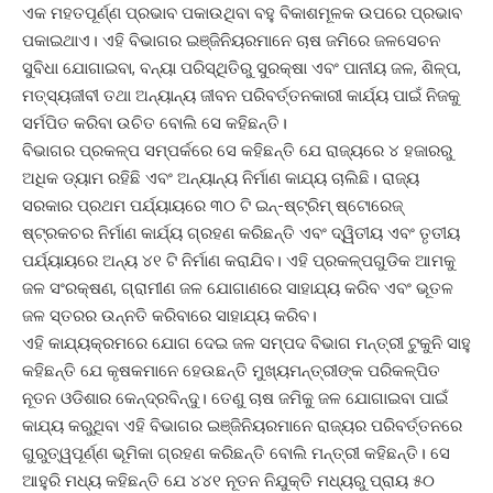
ଏକ ମହତପୂର୍ଣ୍ଣ ପ୍ରଭାବ ପକାଉଥିବା ବହୁ ବିକାଶମୂଳକ ଉପରେ ପ୍ରଭାବ
ପକାଇଥାଏ। ଏହି ବିଭାଗର ଇଞ୍ଜିନିୟରମାନେ ଚାଷ ଜମିରେ ଜଳସେଚନ
ସୁବିଧା ଯୋଗାଇବା, ବନ୍ୟା ପରିସ୍ଥିତିରୁ ସୁରକ୍ଷା ଏବଂ ପାନୀୟ ଜଳ, ଶିଳ୍ପ,
ମତ୍ସ୍ୟଜୀବୀ ତଥା ଅନ୍ୟାନ୍ୟ ଜୀବନ ପରିବର୍ତ୍ତନକାରୀ କାର୍ଯ୍ୟ ପାଇଁ ନିଜକୁ
ସର୍ମପିତ କରିବା ଉଚିତ ବୋଲି ସେ କହିଛନ୍ତି।
ବିଭାଗର ପ୍ରକଳ୍ପ ସମ୍ପର୍କରେ ସେ କହିଛନ୍ତି ଯେ ରାଜ୍ୟରେ ୪ ହଜାରରୁ
ଅଧିକ ଡ୍ୟାମ ରହିଛି ଏବଂ ଅନ୍ୟାନ୍ୟ ନିର୍ମାଣ କାଯ୍ୟ ଚାଲିଛି। ରାଜ୍ୟ
ସରକାର ପ୍ରଥମ ପର୍ଯ୍ୟାୟରେ ୩୦ ଟି ଇନ୍-ଷ୍ଟ୍ରିମ୍ ଷ୍ଟୋରେଜ୍
ଷ୍ଟ୍ରକଚର ନିର୍ମାଣ କାର୍ଯ୍ୟ ଗ୍ରହଣ କରିଛନ୍ତି ଏବଂ ଦ୍ୱିତୀୟ ଏବଂ ତୃତୀୟ
ପର୍ଯ୍ୟାୟରେ ଅନ୍ୟ ୪୧ ଟି ନିର୍ମାଣ କରାଯିବ। ଏହି ପ୍ରକଳ୍ପଗୁଡିକ ଆମକୁ
ଜଳ ସଂରକ୍ଷଣ, ଗ୍ରାମୀଣ ଜଳ ଯୋଗାଣରେ ସାହାଯ୍ୟ କରିବ ଏବଂ ଭୂତଳ
ଜଳ ସ୍ତରର ଉନ୍ନତି କରିବାରେ ସାହାଯ୍ୟ କରିବ।
ଏହି କାଯ୍ୟକ୍ରମରେ ଯୋଗ ଦେଇ ଜଳ ସମ୍ପଦ ବିଭାଗ ମନ୍ତ୍ରୀ ଟୁକୁନି ସାହୁ
କହିଛନ୍ତି ଯେ କୃଷକମାନେ ହେଉଛନ୍ତି ମୁଖ୍ୟମନ୍ତ୍ରୀଙ୍କ ପରିକଳ୍ପିତ
ନୂତନ ଓଡିଶାର କେନ୍ଦ୍ରବିନ୍ଦୁ। ତେଣୁ ଚାଷ ଜମିକୁ ଜଳ ଯୋଗାଇବା ପାଇଁ
କାଯ୍ୟ କରୁଥିବା ଏହି ବିଭାଗର ଇଞ୍ଜିନିୟରମାନେ ରାଜ୍ୟର ପରିବର୍ତ୍ତନରେ
ଗୁରୁତ୍ୱପୂର୍ଣ୍ଣ ଭୂମିକା ଗ୍ରହଣ କରିଛନ୍ତି ବୋଲି ମନ୍ତ୍ରୀ କହିଛନ୍ତି। ସେ
ଆହୁରି ମଧ୍ୟ କହିଛନ୍ତି ଯେ ୪୪୧ ନୂତନ ନିଯୁକ୍ତି ମଧ୍ୟରୁ ପ୍ରାୟ ୫୦