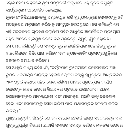
ଲୋକ ସେବା ଭବନରେ ଥିବା ସମ୍ମିଳନୀ କକ୍ଷରେ ଏହି ନୂତନ ନିଯୁକ୍ତି
କାର୍ଯ୍ୟକ୍ରମ ଆୟୋଜିତ ହୋଇଥିଲା।
ନୂତନ ଇଂଜିନିୟରମାନଙ୍କୁ ସମ୍ବୋଧିତ କରି ମୁଖ୍ୟମନ୍ତ୍ରୀ ସେମାନଙ୍କୁ ୫ଟି
ପଦକ୍ଷେପ ଅନୁସରଣ କରିବାକୁ ଆହ୍ୱାନ ଦେଇଥିଲେ। ସେ କହିଛନ୍ତି ଯେ
ଏହି ପଦକ୍ଷେପ ଗ୍ରହଣ କରାଯିବା ସହିତ ଆଧୁନିକ ଜ୍ଞାନକୈଶଳ ପ୍ରୟୋଗ
ସହିତ ଅନେକ ପ୍ରମୁଖ ଜଳସେଚନ ପ୍ରକଳ୍ପ ତ୍ୱରାନ୍ୱିତ ହୋଇଛି।
ସେ ଆଶା କରିଛନ୍ତି ଯେ ସମସ୍ତ ନୂତନ ଇଞ୍ଜିନିୟରମାନେ ନିଜକୁ ନୂତନ
ଜ୍ଞାନକୈଶଳର ବିନିଯୋଗ କରିବେ ଏବଂ ଚ୍ୟାଲେଞ୍ଜିଂ ପ୍ରସଙ୍ଗଗୁଡ଼ିକର
ସହଜରେ ସମାଧାନ କରିବେ।
ସେ ଆହୁରି ମଧ୍ୟ କହିଛନ୍ତି, “ବର୍ତ୍ତମାନ ତୁମେମାନେ ଜନସେବାରେ ଅଛ,
ତୁମର ଏକମାତ୍ର ଦାୟିତ୍ବ ହେଉଛି ଲୋକମାନଙ୍କୁ ସ୍ୱଚ୍ଛତା, ଆନ୍ତରିକତା
ଏବଂ ପ୍ରତିବଦ୍ଧତା ସହିତ ସେବା କରିବା। ଆମର ପ୍ରତ୍ୟେକ କାର୍ଯ୍ୟ
ଲୋକଙ୍କ ଜୀବନ ଉପରେ ସିଧାସଳଖ ପ୍ରଭାବ ପକାଇଥାଏ। ଆମେ
ଲୋକମାନଙ୍କର ଆବଶ୍ୟକତା ଏବଂ ଆକାଂକ୍ଷା ପ୍ରତି ସମ୍ବେଦନଶୀଳ
ହେବା ଏବଂ ସେମାନଙ୍କୁ ସେବା କରିବା ପାଇଁ ଯଥାସମ୍ଭବ ଚେଷ୍ଟା କରିବା
ଉଚିତ୍। ”
ମୁଖ୍ୟମନ୍ତ୍ରୀ କହିଛନ୍ତି ଯେ ଜଳସମ୍ପଦ ହେଉଛି ରାଜ୍ୟ ସରକାରଙ୍କ ଏକ
ଗୁରୁତ୍ୱପୂର୍ଣ୍ଣ ବିଭାଗ। ଯାହାକି ସମାଜର ସମସ୍ତ ବର୍ଗର ଲୋକଙ୍କ ଉପରେ