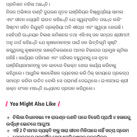
ପ୍ରତିଶତ ମହିଳା ଅଛନ୍ତି।
ନିଜର ଅଭିଜ୍ଞତା ବାଣ୍ଟି ଦୁଇଜଣ ନୂତନ ଇଞ୍ଜିନିୟର ବିଷ୍ଣୁପ୍ରିୟା ସାମଲ
ଏବଂ ଜୀବନ ଜ୍ୟୋତି ରାଉତ କହିଛନ୍ତି ଯେ ସ୍ୱୟଂଚାଳିତ ପସନ୍ଦ ଲକିଂ
ସିଷ୍ଟମ ସହିତ ନିଯୁକ୍ତି ପ୍ରକ୍ରିୟା ଅତି ଶୀଘ୍ର ଏବଂ ସ୍ୱଚ୍ଛ ହୋଇଛି।
ସେହିପରି ଉନ୍ନୟନ ବିକାଶ କମିଶନର ତଥା ଏସିଏସ୍ ଜଳ ସମ୍ପଦ ଶ୍ରୀମତୀ
ଅନୁ ଗର୍ଗ କହିଛନ୍ତି ଯେ କୃଷକମାନଙ୍କ ପାଇଁ ଜଳ ଭିତ୍ତିଭୂମି ସୃଷ୍ଟି
କରୁଥିବାରୁ କୃଷକଙ୍କ ସଶକ୍ତିକରଣରେ ଆମର ବିଭାଗର ପ୍ରମୁଖ ଭୂମିକା
ରହିଛି। କାର୍ଯ୍ୟର ପରିମାଣ ଏବଂ ପରିସର ବଢୁଥିବାରୁ ସେ ନୂତନ
ଇଞ୍ଜିନିୟରମାନଙ୍କୁ ଦଳ ଭାବରେ ବିଭକ୍ତ ହୋଇ କାର୍ଯ୍ୟ କରିବାକୁ
କହିଥିଲେ। ଆଧୁନିକ ଜ୍ଞାନକୈଶଳ ବ୍ୟବହାର କରି ଠିକ୍ ସମୟରେ ପ୍ରକଳ୍ପ
ସମାପ୍ତ କରିବା ଉଚିତ ବୋଲି ସେ ପରାମର୍ଶ ଦେଇଥିଲେ। ଇଏସଆଇ ଶ୍ରୀ
ଭକ୍ତ ରଂଜନ ମହାନ୍ତି ଧନ୍ୟବାଦ ପ୍ରଦାନ କରିଥିଲେ।
You Might Also Like
ଚିଲିକା ବିଧାନସଭା: ୧୫ ରାଉଣ୍ଡ ଗଣତି ପରେ ବିଜେପି ପ୍ରାର୍ଥୀ ୪ ହଜାରରୁ
ଉର୍ଦ୍ଧ୍ଵ ଭୋଟରେ ଆଗୁଆ
ଏହି 2 ଟି ନାମର ବ୍ୟକ୍ତି ଙ୍କୁ ସାରା ଜୀବନ ମିଳିପାରେ ନାହିଁ ସଚ୍ଚା ପ୍ରେମ
ଦେବଗଡରେ ପ୍ରଦର୍ଶିତ ହେଲା ୫୦ଟି କ୍ଷୁଦ୍ର ଚଳଚ୍ଚିତ୍ର