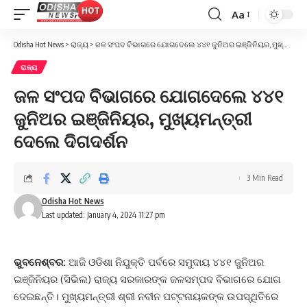
Aa
Font
Resizer
Odisha Hot News
>
ରାଜ୍ୟ
>
ଜଳ ସଂପଦ ବିଭାଗରେ ଯୋଗଦେଲେ ୪୪୧ ଜୁନିଅର ଇଞ୍ଜିନିୟର, ମୁଖ୍ୟମନ୍ତ୍ରୀ ଦେଲେ ଦିଗଦର୍ଶନ
ରାଜ୍ୟ
ଜଳ ସଂପଦ ବିଭାଗରେ ଯୋଗଦେଲେ ୪୪୧
ଜୁନିଅର ଇଞ୍ଜିନିୟର, ମୁଖ୍ୟମନ୍ତ୍ରୀ
ଦେଲେ ଦିଗଦର୍ଶନ
3 Min Read
Odisha Hot News
Last updated: January 4, 2024 11:27 pm
ଭୁବନେଶ୍ବର:
ଆଜି ଓଡିଶା ନିଯୁକ୍ତି ପର୍ବରେ ସମୁଦାୟ ୪୪୧ ଜୁନିଅର
ଇଞ୍ଜିନିୟର (ସିଭିଲ) ରାଜ୍ୟ ସରକାରଙ୍କ ଜଳସମ୍ପଦ ବିଭାଗରେ ଯୋଗ
ଦେଇଛନ୍ତି। ମୁଖ୍ୟମନ୍ତ୍ରୀ ଶ୍ରୀ ନବୀନ ପଟ୍ଟନାୟକଙ୍କ ଉପସ୍ଥିତିରେ