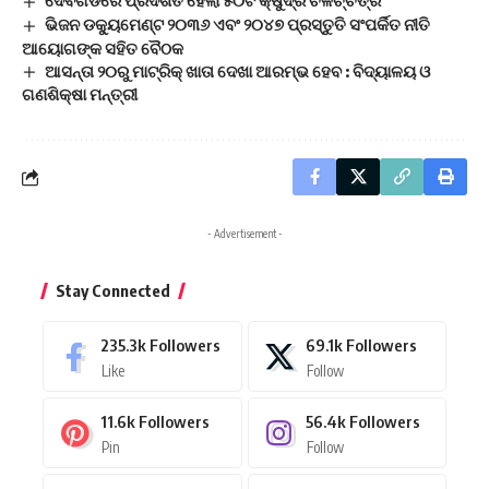
ଭିଜନ ଡକ୍ୟୁମେଣ୍ଟ ୨୦୩୬ ଏବଂ ୨୦୪୭ ପ୍ରସ୍ତୁତି ସଂପର୍କିତ ନୀତି
ଆୟୋଗଙ୍କ ସହିତ ବୈଠକ
ଆସନ୍ତା ୨୦ରୁ ମାଟ୍ରିକ୍ ଖାତା ଦେଖା ଆରମ୍ଭ ହେବ : ବିଦ୍ୟାଳୟ ଓ
ଗଣଶିକ୍ଷା ମନ୍ତ୍ରୀ
- Advertisement -
Stay Connected
235.3k
Followers
69.1k
Followers
Like
Follow
11.6k
Followers
56.4k
Followers
Pin
Follow