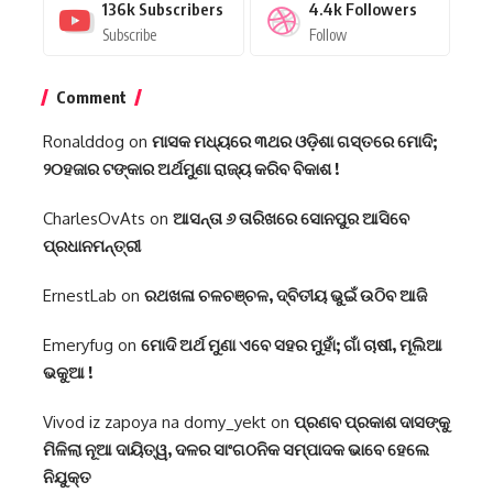
136k
Subscribers
4.4k
Followers
Subscribe
Follow
Comment
Ronalddog
on
ମାସକ ମଧ୍ୟରେ ୩ଥର ଓଡ଼ିଶା ଗସ୍ତରେ ମୋଦି;
୨୦ହଜାର ଟଙ୍କାର ଅର୍ଥମୁଣା ରାଜ୍ୟ କରିବ ବିକାଶ !
CharlesOvAts
on
ଆସନ୍ତା ୬ ତାରିଖରେ ସୋନପୁର ଆସିବେ
ପ୍ରଧାନମନ୍ତ୍ରୀ
ErnestLab
on
ରଥଖଳା ଚଳଚ‌ଞ୍ଚଳ, ଦ୍ବିତୀୟ ଭୁଇଁ ଉଠିବ ଆଜି
Emeryfug
on
ମୋଦି ଅର୍ଥ ମୁଣା ଏବେ ସହର ମୁହାଁ; ଗାଁ ଚାଷୀ, ମୂଲିଆ
ଭକୁଆ !
Vivod iz zapoya na domy_yekt
on
ପ୍ରଣବ ପ୍ରକାଶ ଦାସଙ୍କୁ
ମିଳିଲା ନୂଆ ଦାୟିତ୍ୱ, ଦଳର ସାଂଗଠନିକ ସମ୍ପାଦକ ଭାବେ ହେଲେ
ନିଯୁକ୍ତ