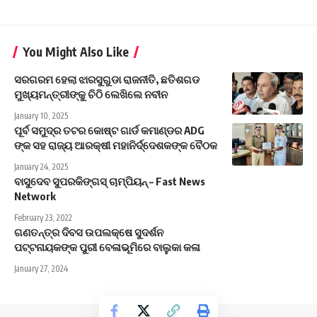
You Might Also Like
ସରଗରମ ହେଲା ଝାରସୁଗୁଡା ରାଜନୀତି, ଛତିଶଗଡ
ମୁଖ୍ୟମନ୍ତ୍ରୀଙ୍କୁ ଚିଠି ଲେଖିଲେ ନବୀନ
January 10, 2025
ପୂର୍ବ ସମୁଦ୍ର ତଟର କୋଷ୍ଟ ଗାର୍ଡ କମାଣ୍ଡର ADG
ଙ୍କ ସହ ରାଜ୍ୟ ଆରକ୍ଷୀ ମହାନିର୍ଦ୍ଦେଶକଙ୍କ ବୈଠକ
January 24, 2025
ବାସୁଦେବ ସୁପରକିଙ୍ଗସ୍‌ ଚାମ୍ପିୟନ୍‌ – Fast News
Network
February 23, 2022
ଗଣତନ୍ତ୍ର ଦିବସ ଉପଲକ୍ଷେ ସୁଦର୍ଶନ
ପଟ୍ଟନାୟକଙ୍କ ପୁରୀ ବେଳାଭୂମିରେ ବାଲୁକା କଳା
January 27, 2024