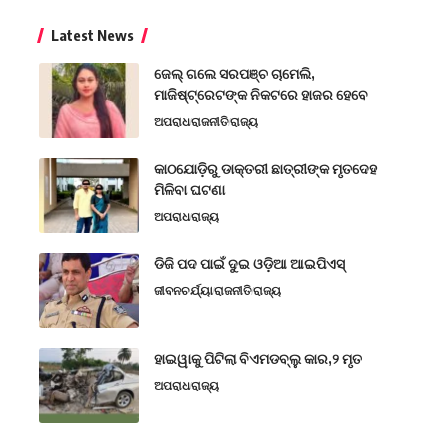
Latest News
ଜେଲ୍ ଗଲେ ସରପଞ୍ଚ ଚାମେଲି,
ମାଜିଷ୍ଟ୍ରେଟଙ୍କ ନିକଟରେ ହାଜର ହେବେ
ଅପରାଧ
ରାଜନୀତି
ରାଜ୍ୟ
କାଠଯୋଡ଼ିରୁ ଡାକ୍ତରୀ ଛାତ୍ରୀଙ୍କ ମୃତଦେହ
ମିଳିବା ଘଟଣା
ଅପରାଧ
ରାଜ୍ୟ
ଡିଜି ପଦ ପାଇଁ ଦୁଇ ଓଡ଼ିଆ ଆଇପିଏସ୍
ଜୀବନଚର୍ଯ୍ୟା
ରାଜନୀତି
ରାଜ୍ୟ
ହାଇୱାକୁ ପିଟିଲା ବିଏମଡବ୍ଲୁ କାର,୨ ମୃତ
ଅପରାଧ
ରାଜ୍ୟ