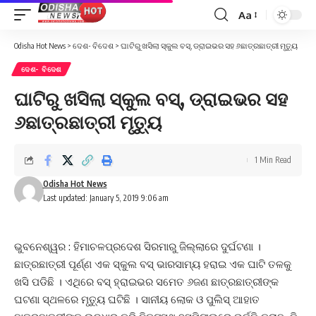
Aa
Font
Resizer
Odisha Hot News
>
ଦେଶ- ବିଦେଶ
>
ଘାଟିରୁ ଖସିଲା ସ୍କୁଲ ବସ୍, ଡ୍ରାଇଭର ସହ ୬ଛାତ୍ରଛାତ୍ରୀ ମୃତ୍ୟୁ
ଦେଶ- ବିଦେଶ
ଘାଟିରୁ ଖସିଲା ସ୍କୁଲ ବସ୍, ଡ୍ରାଇଭର ସହ
୬ଛାତ୍ରଛାତ୍ରୀ ମୃତ୍ୟୁ
1 Min Read
Odisha Hot News
Last updated: January 5, 2019 9:06 am
ଭୁବନେଶ୍ୱର : ହିମାଚଳପ୍ରଦେଶ ସିରମାରୁ ଜିଲ୍ଲାରେ ଦୁର୍ଘଟଣା ।
ଛାତ୍ରଛାତ୍ରୀ ପୂର୍ଣ୍ଣ ଏକ ସ୍କୁଲ ବସ୍ ଭାରସାମ୍ୟ ହରାଇ ଏକ ଘାଟି ତଳକୁ
ଖସି ପଡିଛି । ଏଥିରେ ବସ୍ ହ୍ରାଇଭର ସମେତ ୬ଜଣ ଛାତ୍ରଛାତ୍ରୀଙ୍କ
ଘଟଣା ସ୍ଥଳରେ ମୃତ୍ୟୁ ଘଟିଛି । ସାନୀୟ ଲୋକ ଓ ପୁଲିସ୍ ଆହାତ