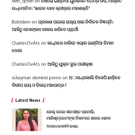
1win_qcMn
on
ଖେଲୋ ଇଣ୍ଡିଆ ୟୁନିଭର୍ସିଟି ଗେମ୍ସ ଜର୍ସି, ମାସ୍କଟ
ଉନ୍ମୋଚିତ: ‘ଭାରତ ହେବ କ୍ରୀଡ଼ାର ମହାଶକ୍ତି’
BobIdern
on
ପ୍ରକାଶ ପାଇଲା ରାଜ୍ୟ ସଭା ନିର୍ବାଚନ ବିଜ୍ଞପ୍ତି:
ଆଜିଠୁ ନାମାଙ୍କନ ଦାଖଲ କରିବେ ପ୍ରାର୍ଥୀ
CharlesOvAts
on
କାନ୍ଥରେ ବାଜିଲା ଏୟାର ଇଣ୍ଡିଆ ବିମାନ
ଡେଣା
CharlesOvAts
on
ଆଜିଠୁ ଯୁକ୍ତ ଦୁଇ ପରୀକ୍ଷା
süleyman demirel porno
on
ଅାସନ୍ତାକାଲି ବିଜେପି ଛାଡ଼ିବେ
ଦିଲୀପ ରାୟ ଓ ବିଜୟ ମହାପାତ୍ର !
Latest News
ଜେଲ୍ ଗଲେ ସରପଞ୍ଚ ଚାମେଲି,
ମାଜିଷ୍ଟ୍ରେଟଙ୍କ ନିକଟରେ ହାଜର ହେବେ
ଅପରାଧ
ରାଜନୀତି
ରାଜ୍ୟ