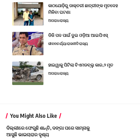
କାଠଯୋଡ଼ିରୁ ଡାକ୍ତରୀ ଛାତ୍ରୀଙ୍କ ମୃତଦେହ
ମିଳିବା ଘଟଣା
ଅପରାଧ
ରାଜ୍ୟ
ଡିଜି ପଦ ପାଇଁ ଦୁଇ ଓଡ଼ିଆ ଆଇପିଏସ୍
ଜୀବନଚର୍ଯ୍ୟା
ରାଜନୀତି
ରାଜ୍ୟ
ହାଇୱାକୁ ପିଟିଲା ବିଏମଡବ୍ଲୁ କାର,୨ ମୃତ
ଅପରାଧ
ରାଜ୍ୟ
You Might Also Like
ଦିଲ୍ଲୀରେ ଫେରୁଛି ଶାନ୍ତି, ଦଙ୍ଗା ପରେ ସାମ୍ନାକୁ
ଆସୁଛି ଭାଇଚାରାର ଦୃଶ୍ୟ