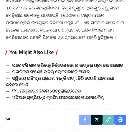
ଛାତ୍ରଛାତ୍ରୀଙ୍କୁ ଉଦ୍ଧାର କରି ନିକଟସ୍ଥ ହସ୍ପିଟାଲରେ ଭର୍ତ୍ତି କରାଛନ୍ତି
। ତେବେ କିଛି ଛାତ୍ରଛାତ୍ରୀଙ୍କ ଅବସ୍ତା ଗୁରୁତର ଥିବାରୁ ତାଙ୍କୁ ନାହନ
ମେଡ଼ିକାଲ କଲେଜକୁ ପଠାଯାଇଛି । ସେଠାକାର ଡାକ୍ତରମାନେ
ପିଲାମାନଙ୍କର ଉପଯୁକ୍ତ ଚିକିତ୍ସା କରୁଛନ୍ତି । ଏହି ଘଟଣାର ଖବର ପାଇ
ହିମାଚଳ ପ୍ରଦେଶର ବିଧାନସଭା ଅଧକ୍ଷ୍ୟ ଡ. ରାଜିବ ବିଂଦଲ ନାହାନ
ମେଡିକାଲରେ ପହଁଞ୍ଚି ପିଲାଙ୍କ ସ୍ୱାସ୍ଥ୍ର‌୍ୟ କତା ପଚାରି ବୁଝିଥିଲେ ।
You Might Also Like
ଘରେ ବସି କାମ କରିବାକୁ ନିର୍ଦ୍ଦେଶ ଦେଲେ ଉତ୍ତର ପ୍ରଦେଶ ସରକାର
ନାଗରିକତା ସଂଶୋଧନ ବିଲ୍‌ ଲୋକସଭାରେ ଆଗତ
ଦ୍ୱିତୀୟ ଇନିଂସ୍‌ର ପ୍ରଥମ ‘ମନ୍‌ କି ବାତ୍‌’: ଚିଠି ଦେଉଛି ପ୍ରେରଣା
କହିଲେ ମୋଦି
ବିନା ମାସ୍କରେ ମିଳିବନି ପେଟ୍ରୋଲ,ଡିଜେଲ
ଏସିଆନ ଚାମ୍ପିୟନ୍ସ ଟ୍ରଫି: ଫାଇନାଲରେ ଭାରତୀୟ ଟିମ୍‌