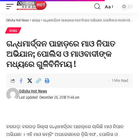
Aa
Font
Resizer
Odisha Hot News
>
ରାଜ୍ୟ
>
ଗନ୍ଧମାର୍ଦ୍ଦନ ପାହାଡ଼ରେ ମାଓ ନିପାତ ଅଭିଯାନ; ପୋଲିସ ଓ ମାଓବାଦୀଙ୍କ ମଧ୍ୟରେ ଗୁଳିବିନିମୟ !
ରାଜ୍ୟ
ଗନ୍ଧମାର୍ଦ୍ଦନ ପାହାଡ଼ରେ ମାଓ ନିପାତ
ଅଭିଯାନ; ପୋଲିସ ଓ ମାଓବାଦୀଙ୍କ
ମଧ୍ୟରେ ଗୁଳିବିନିମୟ !
1 Min Read
Odisha Hot News
Last updated: December 26, 2018 11:46 am
ବରଗଡ଼: ବରଗଡ଼ ଜିଲ୍ଲା ଗନ୍ଧମାର୍ଦ୍ଦନ ପାହାଡ଼ରେ ଚାଲିଛି ମାଓ ନିପାତ
ଅଭିଯାନ । ଏହି ମାଓ କମ୍ବିଂ ଅପରେସନରେ ଡ଼ିଭିଏଫ , ପୋଲିସ ଓ