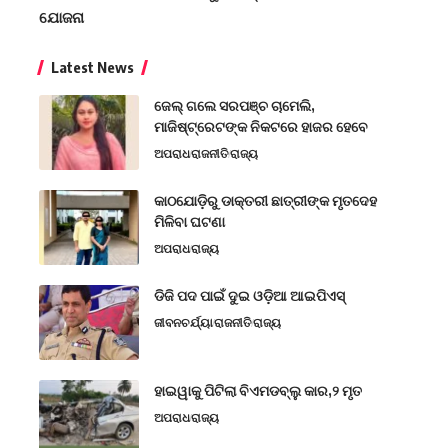
ଯୋଜନା
Latest News
ଜେଲ୍ ଗଲେ ସରପଞ୍ଚ ଚାମେଲି,
ମାଜିଷ୍ଟ୍ରେଟଙ୍କ ନିକଟରେ ହାଜର ହେବେ
ଅପରାଧ
ରାଜନୀତି
ରାଜ୍ୟ
କାଠଯୋଡ଼ିରୁ ଡାକ୍ତରୀ ଛାତ୍ରୀଙ୍କ ମୃତଦେହ
ମିଳିବା ଘଟଣା
ଅପରାଧ
ରାଜ୍ୟ
ଡିଜି ପଦ ପାଇଁ ଦୁଇ ଓଡ଼ିଆ ଆଇପିଏସ୍
ଜୀବନଚର୍ଯ୍ୟା
ରାଜନୀତି
ରାଜ୍ୟ
ହାଇୱାକୁ ପିଟିଲା ବିଏମଡବ୍ଲୁ କାର,୨ ମୃତ
ଅପରାଧ
ରାଜ୍ୟ