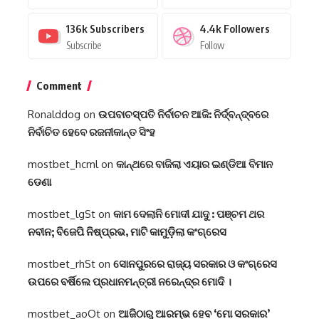
136k
Subscribers
4.4k
Followers
Subscribe
Follow
Comment
Ronalddog
on
ଉପବାଚସ୍ପତି ନିର୍ବାଚନ ଆଜି: ନିର୍ଦ୍ବନ୍ଦ୍ବରେ
ନିର୍ବାଚିତ ହେବେ ରଜନୀକାନ୍ତ ସିଂହ
mostbet_hcml
on
କାନ୍ଥରେ ବାଜିଲା ଏୟାର ଇଣ୍ଡିଆ ବିମାନ
ଡେଣା
mostbet_lgSt
on
କାମ ଦେଲାନି ମୋଦୀ ଯାଦୁ : ପଞ୍ଚମ ଥର
ନବୀନ; ବିଜେପି ନିଷ୍ପ୍ରଭ, ମାଟି କାମୁଡ଼ିଲା କଂଗ୍ରେସ
mostbet_rhSt
on
ସୋନପୁରରେ ରାଜ୍ୟ ସରକାର ଓ କଂଗ୍ରେସ
ଉପରେ ବର୍ଷିଲେ ପ୍ରଧାନମନ୍ତ୍ରୀ ନରେନ୍ଦ୍ର ମୋଦି ।
mostbet_aoOt
on
ଆଜିଠାରୁ ଆରମ୍ଭ ହେବ ‘ମୋ ସରକାର’