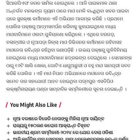
ସିଆରପିଏଫ ଜବାନ ସାମିଲ ହୋଇଥିଲେ । ଆଜି ପାଇକମାଳ ଥାନା
ଅନ୍ତର୍ଗତ ମନଭଙ୍ଗ ଡ଼୍ୟାମ ଠାରେ ମାଓ ମେଳି ବାନ୍ଧିଥିବା ଖବର ପାଇବା
ପରେ ସୁରକ୍ଷା କର୍ମୀମାନେ ଏହି ଅଭିଯାନ ଆରମ୍ଭ କରିଛି । ପ୍ରଥମେ
ପୋଲିସ ପକ୍ଷରୁ ଆତ୍ମସମର୍ପଣ କରିବାକୁ କୁହାଯାଇଥିଲେ ମଧ୍ୟ
ମାଓବାଦିମାନେ ଓଲଟା ଗୁଳିଚାଳଣା କରିଥିଲେ । ଏଥିରେ ବରଗଡ଼,
ବଲାଙ୍ଗୀର ଓ ନୂଆପଡ଼ା ଜିଳ୍ଲା ମାଓ ଡିଭିଜନର କର୍ମୀମାନେ ରହିବାସହ
ମାଓନେତା ରବିନ୍ଦ୍ର ରହିଥିବା ଜଣାପଡ଼ିଛି । ଉଭୟ ପକ୍ଷରୁ ଗୁଳିବିନିମୟ
ହୋଇଥିଲେ ମଧ୍ୟ ମାଓବାଦିମାନେ ଛତ୍ରଭଙ୍ଗ ଦେଇଥିଲେ । ସେମାନଙ୍କ
ଠାରୁ ୧୬ଟି ଖାଲି ଖୋକା, ଗୋଟିଏ ଧାରୁଆଛୁରୀ ଓ ବହୁ ମାଓ ସାମଗ୍ରୀ ଜବତ
କରିଛି ପୋଲିସ । ଏହି ମାଓ ନିପାତ ଅଭିଯାନରେ ମାଓନେତା ରବିନ୍ଦ୍ର
ସମେତ ତାର ସହଯୋଗୀ ଆହତ ହୋଇଥିବା ପଦ୍ମପୁର ଏସଡିପିଓ
ଲକ୍ଷ୍ମିନାରାୟଣ ପଣ୍ଡା ସାମ୍ବାଦିକ ସମ୍ମିଳନୀରେ ସୂଚନା ଦେଇଛନ୍ତି ।
You Might Also Like
ନୂଆ ବରଷରେ ବିଜେଡି ନେତାଙ୍କୁ ମିଳିଲା ନୂଆ ଦାୟିତ୍ବ
ରାଜ୍ୟରୁ ୧୫୦ଜଣ କରୋନା ଆକ୍ରାନ୍ତ ଚିହ୍ନଟ
ଭାରତୀୟ ଶ୍ରମ ସମ୍ମିଳନୀ-୨୦୨୪ ରେ ଯୋଗ ଦେଲା ଓଡିଶା
ଆଜି କାର୍ତ୍ତିକ ମାସ ସୋମବାର, ବାବା ଧବଳେଶ୍ବରଙ୍କୁ କରନ୍ତୁ ଦର୍ଶନ