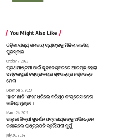
You Might Also Like
ଓଡ଼ିଶା ରାଜ୍ୟ ସମବାୟ ବ୍ୟାଙ୍କକୁ ମିଳିଲା ଜାତୀୟ
ପୁରସ୍କାର
October 7, 2023
ପ୍ରଥମାଷ୍ଟମୀ ପାଇଁ ଭୁବନେଶ୍ବରରେ ଆରମ୍ଭ ହେଲା
ସମ୍ବଲପୁରୀ ବସ୍ତ୍ରାଳୟର ସ୍ଵତନ୍ତ୍ର ହସ୍ତତନ୍ତ
ମେଳା
December 5, 2023
‘ହାତ’ ଛାଡି ‘ଶଂଖ’ ଧରିଲେ ବରିଷ୍ଠ କଂଗ୍ରେସ ନେତା
ଜାତିୟା ମୁଣ୍ଡା ।
March 24, 2019
ବାଲୁକା ଶିଳ୍ପୀ ସୁଦର୍ଶନ ପଟ୍ଟନାୟକଙ୍କୁ ଅଭିନନ୍ଦନ
ଜଣାଇଲେ ରାଷ୍ଟ୍ରପତି ଦ୍ରୌପଦୀ ମୁର୍ମୁ
July 26, 2024