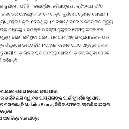
ଦୁର୍ଘଟଣା ଘଟିଛି । ବଲାଙ୍ଗିର ହରିଶଙ୍କର , ନୃସିଂହନାଥ ସହିତ
ଁ ନିକଟତର ହୋଇଥିବା ବେଳେ ଗାଡ଼ିଟି ଦୁର୍ଘଟଣା ଗ୍ରସ୍ତ ହୋଇଛି ।
ାନ୍ ସହିତ ଧକ୍କା ଦେଇଥିଲା । ଘଟଣାସ୍ଥଳରେ ୪ ଜଣଙ୍କର ମୃତ୍ୟୁ
ଙ୍କ ମଧ୍ୟରୁ ୨ ଜଣଙ୍କ ଅବସ୍ଥା ଗୁରୁତର ହେବାରୁ କଟକ ବଡ଼
ରେ ମୃତ୍ୟୁ ବରଣ କରିଥିବା ଧରଣୀ ପ୍ରଧାନ ,ଅରୁର ପ୍ରଧାନଙ୍କ ଘର
ୁଳସୀପୁରରେ ଜଣାପଡ଼ିଛି । ଏହାସହ ସମସ୍ତ ଆହତ ଅନୁଗୁଳ ଜିଲ୍ଲା
ାଅନୁଯାୟୀ ଗାଡ଼ି ଚାଳକ ରାତି ଅନିଦ୍ରା ହୋଇ ଗାଡ଼ି ଚଲାଉଥିବା ବେଳେ
 କହିଛନ୍ତି ।
୍ମଶାଳାରେ ଯୋଗ ଦେଲେ ଉଷା ପାଢୀ
ରେ ଭର୍ତ୍ତି ଲାଗି ଦ୍ୱାଦଶ ପାସ୍ ପିଲାଙ୍କ ପାଇଁ ସୁବର୍ଣ୍ଣ ସୁଯୋଗ
 -ମୁନ ମନାଉଛନ୍ତି Malaika Arora, ବିକିନୀ ଫୋଟୋ ହେଉଛି ଭାଇରାଲ
ାନବନ୍ଦର
ଅ ଅରବିନ୍ଦ ମହାପାତ୍ର