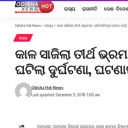
ରାଜ୍ୟ
ରାଜନୀତି
ଦେଶ- ବିଦେ
Odisha Hot News
>
ରାଜ୍ୟ
>
କାଳ ସାଜିଲା ତୀର୍ଥ ଭ୍ରମଣ; ରାତିଅନିଦ୍ରା ହୋଇ ଗା
ରାଜ୍ୟ
କାଳ ସାଜିଲା ତୀର୍ଥ ଭ୍
ଘଟିଲା ଦୁର୍ଘଟଣା, ଘଟଣ
Odisha Hot News
Last updated: December 9, 2018 7:00 am
ଅନୁଗୁଳ: ଅନୁଗୁଳ ଜିଲ୍ଲା ଜରପଡ଼ା ଥାନା କତଡା ନିକଟର