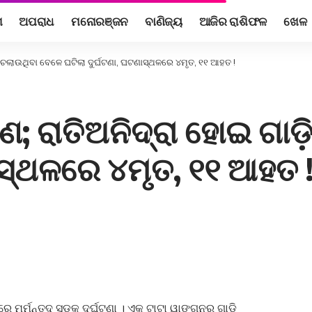
ଶ
ଅପରାଧ
ମନୋରଞ୍ଜନ
ବାଣିଜ୍ୟ
ଆଜିର ରାଶିଫଳ
ଖେଳ
ଡ଼ି ଚଲାଉଥିବା ବେଳେ ଘଟିଲା ଦୁର୍ଘଟଣା, ଘଟଣାସ୍ଥଳରେ ୪ମୃତ, ୧୧ ଆହତ !
ରମଣ; ରାତିଅନିଦ୍ରା ହୋଇ ଗା
ାସ୍ଥଳରେ ୪ମୃତ, ୧୧ ଆହତ 
େ ମର୍ମନ୍ତୁଦ ସଡ଼କ ଦୁର୍ଘଟଣା । ଏକ ଟାଟା ୱାଙ୍ଗନର ଗାଡ଼ି