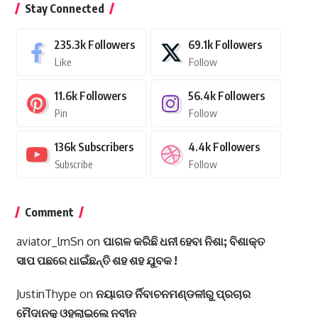
Stay Connected
235.3k
Followers
69.1k
Followers
Like
Follow
11.6k
Followers
56.4k
Followers
Pin
Follow
136k
Subscribers
4.4k
Followers
Subscribe
Follow
Comment
aviator_lmSn
on
ପାଗଳ କରିଛି ଧନୀ ହେବା ନିଶା; ବିଶାକ୍ତ
ସାପ ପଛରେ ଧାଇଁଛନ୍ତି ଶହ ଶହ ଯୁବକ !
JustinThype
on
ନୟାଗଡ ର୍ନିବାଚନମଣ୍ଡଳୀରୁ ପ୍ରଚାର
ମୈଦାନକୁ ଓହ୍ଲାଇଲେ ନବୀନ