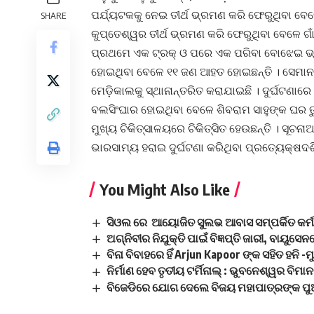
ପର୍ଯ୍ୟଟକକୁ ନେଇ ତୀର୍ଥ ଭ୍ରମଣ କରି ଫେରୁଥିବା ବେଳେ 
SHARE
କୁପ୍ତେଶ୍ୱର ତୀର୍ଥ ଭ୍ରମଣ କରି ଫେରୁଥିବା ବେଳେ ଗା
ପ୍ରଥମେ ଏକ ଟ୍ରକ୍ ଓ ପରେ ଏକ ପରିବା ବୋଝେଇ ଭ୍ୟ
ହୋଇଥିବା ବେଳେ ୧୧ ଜଣ ଆହତ ହୋଇଛନ୍ତି । ସେମାନ
ମେଡ଼ିକାଲକୁ ସ୍ଥାନାନ୍ତରିତ କରାଯାଇଛି । ଦୁର୍ଘଟଣା
ବଲସିଂଘାର ହୋଇଥିବା ବେଳେ ଶିବରାମ ସାହୁଙ୍କ ଘର ତ
ମୁଖ୍ୟ ଚିକିତ୍ସାଳୟରେ ଚିକିତ୍ସିତ ହେଉଛନ୍ତି । ସୂଚନ
ଭାରସାମ୍ୟ ହରାଇ ଦୁର୍ଘଟଣା କରିଥିବା ପ୍ରତ୍ୟେକ୍ଷଦର୍ଶି
You Might Also Like
ସିଓଲ ରେ ଆୟୋଜିତ ସୁଲଭ ଆବାସ ସମ୍ପର୍କିତ କର
ଅଗ୍ନିବୀର ନିଯୁକ୍ତି ପାଇଁ ବିଜ୍ଞପ୍ତି ଜାରୀ, ବାୟୁସେନ
ବିନା ବିବାହରେ ହିଁ Arjun Kapoor ଙ୍କ ସହିତ ହନି
ନିର୍ମାଣ ହେବ ତୃତୀୟ ଟର୍ମିନାଲ୍ : ଭୁବନେଶ୍ୱର ବିମ
ବିଜେଡିରେ ଯୋଗ ଦେଲେ ବିଜୟ ମହାପାତ୍ରଙ୍କ ପୁ