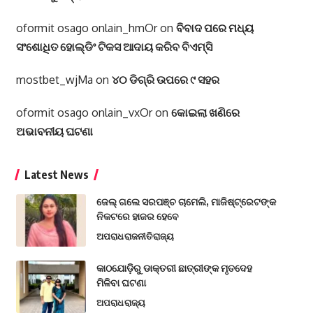
oformit osago onlain_hmOr
on
ବିବାଦ ପରେ ମଧ୍ୟ
ସଂଶୋଧିତ ହୋଲ୍ଡିଂ ଟିକସ ଆଦାୟ କରିବ ବିଏମ୍‌ସି
mostbet_wjMa
on
୪୦ ଡିଗ୍ରି ଉପରେ ୯ ସହର
oformit osago onlain_vxOr
on
କୋଇଲା ଖଣିରେ
ଅଭାବନୀୟ ଘଟଣା
Latest News
ଜେଲ୍ ଗଲେ ସରପଞ୍ଚ ଚାମେଲି, ମାଜିଷ୍ଟ୍ରେଟଙ୍କ
ନିକଟରେ ହାଜର ହେବେ
ଅପରାଧ
ରାଜନୀତି
ରାଜ୍ୟ
କାଠଯୋଡ଼ିରୁ ଡାକ୍ତରୀ ଛାତ୍ରୀଙ୍କ ମୃତଦେହ
ମିଳିବା ଘଟଣା
ଅପରାଧ
ରାଜ୍ୟ