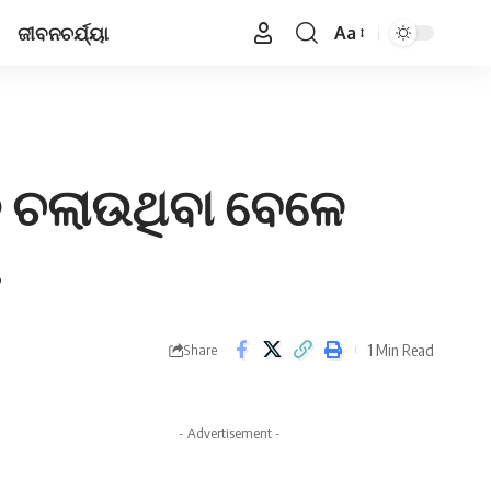
ଜୀବନଚର୍ଯ୍ୟା
Aa
Font
Resizer
ଡ଼ି ଚଲାଉଥିବା ବେଳେ
!
1 Min Read
Share
- Advertisement -