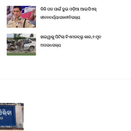
ଡିଜି ପଦ ପାଇଁ ଦୁଇ ଓଡ଼ିଆ ଆଇପିଏସ୍
ଜୀବନଚର୍ଯ୍ୟା
ରାଜନୀତି
ରାଜ୍ୟ
ହାଇୱାକୁ ପିଟିଲା ବିଏମଡବ୍ଲୁ କାର,୨ ମୃତ
ଅପରାଧ
ରାଜ୍ୟ