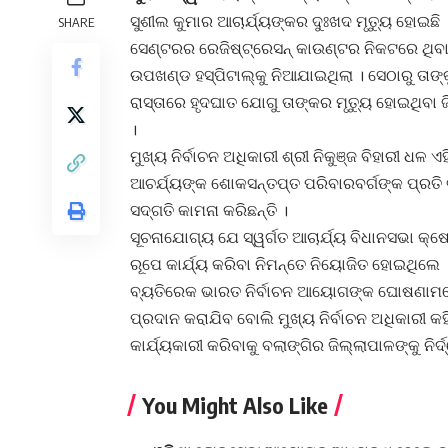
ସୁଶୀଲ କୁମାର ଆଚାର୍ଯ୍ୟଙ୍କର ଦୁଃଖଦ ମୃତ୍ୟୁ ହୋଇଛି ।
SHARE
ସେଣ୍ଟରର ରେଜିଷ୍ଟ୍ରେସନ୍‌ କାଉଣ୍ଟର ନିକଟରେ ଥିବାବ
ଉପଖଣ୍ଡ ହସ୍‌ପିଟାଲ୍‌କୁ ନିଆଯାଇଥିଲା । ସେଠାରୁ ତାଙ୍କୁ
ରାସ୍ତାରେ ହୃଦଘାତ ଯୋଗୁ ତାଙ୍କର ମୃତ୍ୟୁ ହୋଇଥିବା ଜ
।
ମୁଖ୍ୟ ନିର୍ବାଚନ ଅଧିକାରୀ ଶ୍ରୀ ନିକୁଞ୍ଜ ବିହାରୀ ଧ
ଆଚର୍ଯ୍ୟଙ୍କ ଶୋକସନ୍ତପ୍ତ ପରିବାରବର୍ଗଙ୍କ ପ୍ରତ
ସଦ୍‌ଗତି କାମନା କରିଛନ୍ତି ।
ସୂଚନାଯୋଗ୍ୟ ଯେ ସ୍ୱର୍ଗତ ଆଚାର୍ଯ୍ୟ ବିଧାନସଭା କ୍ଷ
ରୂପେ କାର୍ଯ୍ୟ କରିବା ନିମନ୍ତେ ନିୟୋଜିତ ହୋଇଥିଲେ । 
ବ୍ୟତିରେକ ଭାରତ ନିର୍ବାଚନ ଆୟୋଗଙ୍କ ଘୋଷଣାମତେ
ପ୍ରଦାନ କରାଯିବ ବୋଲି ମୁଖ୍ୟ ନିର୍ବାଚନ ଅଧିକାରୀ କହିଛ
କାର୍ଯ୍ୟକାରୀ କରିବାକୁ ବଲାଙ୍ଗିର ଜିଲ୍ଲାପାଳଙ୍କୁ ନିର୍
You Might Also Like