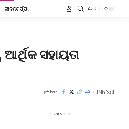
ଜୀବନଚର୍ଯ୍ୟା
Aa
Font
Resizer
, ଆର୍ଥିକ ସହାୟତା
1 Min Read
Share
- Advertisement -