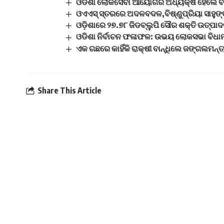
ଓଡିଶା ଲୋକସେବା ଆୟୋଗର ଅଧ୍ୟକ୍ଷ ହେଲେ ବ
ଓଏଏସ୍‌ ସ୍ତରରେ ଅଦଳବଦଳ,ବିଷ୍ଣୁପ୍ରିୟା ସାହୁଙ୍
ଓଡ଼ିଶାରେ ୨୭.୭୮ ଜିଡବ୍ଲୁପି ସୌର ଶକ୍ତି ଉତ୍ପାଦନ 
ଓଡିଶା ନିର୍ବାଚନ ଫଳାଫଳ: ଉଭୟ ଲୋକସଭା ବିଧାନ
ଏକ ଗଛରେ କାହିଁକି ରାକ୍ଷୀ ବାନ୍ଧିଲେ ଜଙ୍ଗଲମନ୍ତ
Share This Article