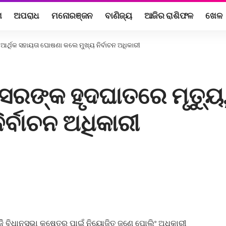
ଶ
ଅପରାଧ
ମନୋରଞ୍ଜନ
ବାଣିଜ୍ୟ
ଆଜିର ରାଶିଫଳ
ଖେଳ
, ଆର୍ଥିକ ସହାୟତା ଘୋଷଣା କଲେ ମୁଖ୍ୟ ନିର୍ବାଚନ ଅଧିକାରୀ
ିସରଙ୍କ ହୃଦଘାତରେ ମୃତ୍ୟୁ
ର୍ବାଚନ ଅଧିକାରୀ
ଂଜିି ବିଧାନସଭା କ୍ଷେତ୍ର ପାଇଁ ନିୟୋଜିତ ଜଣେ ପୋଲିଂ ଅଧିକାରୀ