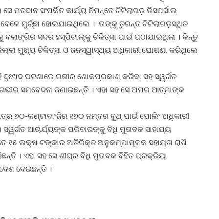
 ସେ ମତଦାନ ସଂପର୍କିତ କାର୍ଯ୍ୟ ନିମନ୍ତେ ଟିଟିଲାଗଡ଼ ଡିସପର୍ସାଲ
େଳେ ମୁର୍ଚ୍ଛା ହୋଇଯାଇଥିଲେ । ତାଙ୍କୁ ତୁରନ୍ତ ଟିଟିଲାଗଡ଼ସ୍ଥିତ
 ବଲାଙ୍ଗିର ସଦର ହସ୍‌ପିଟାଲ୍‌କୁ ଚିକିତ୍ସା ପାଇଁ ପଠାଯାଇଥିଲା । କିନ୍ତୁ
ିଲ୍ଲା ମୁଖ୍ୟ ଚିକିତ୍ସା ଓ ଜନସ୍ୱାସ୍ଥ୍ୟ ଅଧିକାରୀ ଘୋଷଣା କରିଥିଲେ
ଳ ଏହି ଦୁଃଖଦ ଘଟଣାରେ ଗଭୀର ଶୋକପ୍ରକାଶ କରିବା ସହ ସ୍ୱର୍ଗତ
ି ଗଭୀର ସମବେଦନା ଜଣାଇଛନ୍ତି । ଏହା ସହ ସେ ଅମର ଆତ୍ମାଙ୍କ
େତ୍ର ୭୦-କଣ୍ଟାବାଂଜିର ୧୭୦ ନମ୍ବର ବୁଥ୍‌ ପାଇଁ ପୋଲିଂ ଅଧିକାରୀ
ସ୍ୱର୍ଗତ ଆଚାର୍ଯ୍ୟଙ୍କ ପରିବାରଙ୍କୁ ବିଧି ମୁତାବକ ସାହାଯ୍ୟ
 ୧୫ ଲକ୍ଷ ଟଙ୍କାର ଅତିରିକ୍ତ ଅନୁକମ୍ପାମୂଳକ ସହାୟତା ରାଶି
ନ୍ତି । ଏହା ସହ ସେ ଶୀଘ୍ର ବିଧି ମୁତାବକ ବିହିତ ପ୍ରକ୍ରିୟା
ଦ୍ଦେଶ ଦେଇଛନ୍ତି ।