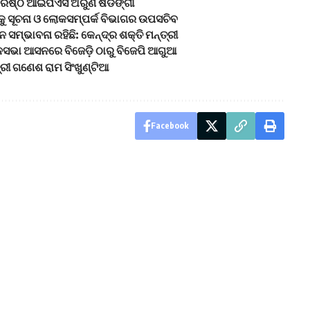
ରିଷ୍ଠ ଆଇପିଏସ ଅରୁଣ ଷଡଙ୍ଗୀ
କୁ ସୂଚନା ଓ ଲୋକସମ୍ପର୍କ ବିଭାଗର ଉପସଚିବ
ସମ୍ଭାବନା ରହିଛି: କେନ୍ଦ୍ର ଶକ୍ତି ମନ୍ତ୍ରୀ
ସଭା ଆସନରେ ବିଜେଡ଼ି ଠାରୁ ବିଜେପି ଆଗୁଆ
୍ରୀ ଗଣେଶ ରାମ ସିଂଖୁଣ୍ଟିଆ
Facebook