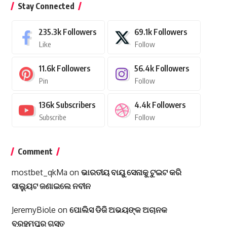
Stay Connected
235.3k
Followers
69.1k
Followers
Like
Follow
11.6k
Followers
56.4k
Followers
Pin
Follow
136k
Subscribers
4.4k
Followers
Subscribe
Follow
Comment
mostbet_qkMa
on
ଭାରତୀୟ ବାୟୁ ସେନାକୁ ଟୁଇଟ କରି
ସାଲ୍ୟୁଟ ଜଣାଇଲେ ନବୀନ
JeremyBiole
on
ପୋଲିସ ଡିଜି ଅଭୟଙ୍କ ଅଚାନକ
ବ୍ରହ୍ମପୁର ଗସ୍ତ