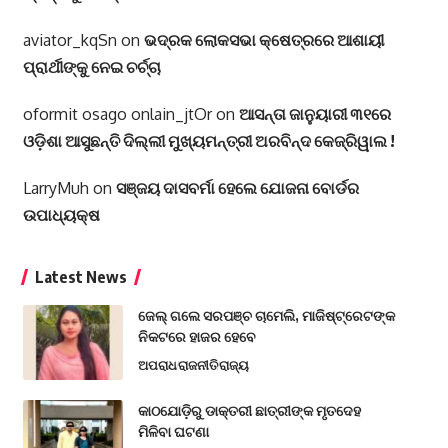
aviator_kqSn
on
ଭଦ୍ରକ ଲୋକସଭା କ୍ଷେତ୍ରରେ ଆଶାୟୀ
ପ୍ରାର୍ଥୀଙ୍କୁ ନେଇ ଚର୍ଚ୍ଚା
oformit osago onlain_jtOr
on
ଆସନ୍ତା ଜାନୁୟାରୀ ୩୧ରେ
ଓଡ଼ିଶା ଆସୁଛନ୍ତି ଦିଲ୍ଲୀ ମୁଖ୍ୟମନ୍ତ୍ରୀ ଅରବିନ୍ଦ କେଜ୍ରିୱାଲ !
LarryMuh
on
ସଞ୍ଜୟ ଦାସବର୍ମା ହେଲେ ଯୋଜନା ବୋର୍ଡର
ଉପାଧ୍ୟକ୍ଷ
Latest News
ଜେଲ୍ ଗଲେ ସରପଞ୍ଚ ଚାମେଲି, ମାଜିଷ୍ଟ୍ରେଟଙ୍କ
ନିକଟରେ ହାଜର ହେବେ
ଅପରାଧ
ରାଜନୀତି
ରାଜ୍ୟ
କାଠଯୋଡ଼ିରୁ ଡାକ୍ତରୀ ଛାତ୍ରୀଙ୍କ ମୃତଦେହ
ମିଳିବା ଘଟଣା