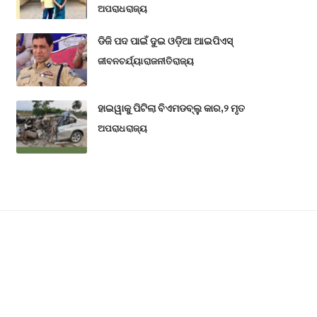
ଅପରାଧ
ରାଜ୍ୟ
ଡିଜି ପଦ ପାଇଁ ଦୁଇ ଓଡ଼ିଆ ଆଇପିଏସ୍
ଜୀବନଚର୍ଯ୍ୟା
ରାଜନୀତି
ରାଜ୍ୟ
ହାଇୱାକୁ ପିଟିଲା ବିଏମଡବ୍ଲୁ କାର,୨ ମୃତ
ଅପରାଧ
ରାଜ୍ୟ