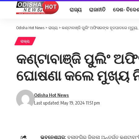
ରାଜ୍ୟ
ରାଜନୀତି
ଦେଶ- ବିଦେ
Odisha Hot News
>
ରାଜ୍ୟ
>
କଣ୍ଟାବାଞ୍ଜି ପୁଲିଂ ଅଫିସରଙ୍କ ହୃଦଘାତରେ ମୃତ୍ୟୁ
ରାଜ୍ୟ
କଣ୍ଟାବାଞ୍ଜି ପୁଲିଂ ଅଫ
ଘୋଷଣା କଲେ ମୁଖ୍ୟ ନି
Odisha Hot News
Last updated: May 19, 2024 11:51 pm
ଭୁବନେଶ୍ୱର:
ବଲାଙ୍ଗିର ଜିଲ୍ଲା ଅନ୍ତର୍ଗତ କଣ୍ଟାବା