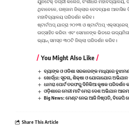
ୟୁନିଟେକ୍ ଡିଗ୍ରୀ କଲେଜ, ବଂଶୀଧର ମହାବିଦ୍ୟାଳୟ, 
ଥିବାବେଳେ, ଗଞ୍ଜାମ ଜିଲ୍ଲାର ବେଦବ୍ୟାଶ ଆବାସିକ 
ମହାବିଦ୍ୟାଳୟ ପରିଦର୍ଶନ କରିବ।
ଷ୍ଟାର୍ଟଅପ୍ ଯାତ୍ରା ୨୦୨୩ ଓ ଷ୍ଟାର୍ଟଅପ୍ ଏକ୍ସପ୍ର
ଉତ୍ସାହିତ କରିବା ଏବଂ ସେମାନଙ୍କ ଭିତରେ ଉଦ୍ୟମିତ
ଭ୍ୟାନ୍ ସମସ୍ତ ୩୦ଟି ଜିଲ୍ଲା ପରିଦର୍ଶନ କରିବ।
You Might Also Like
ବ୍ୟାଙ୍କ ଓ ଓଡିଶା ସରକାରଙ୍କ ମଧ୍ୟରେ ବୁଝାମଣ
ଖୋର୍ଦ୍ଧା: ସୂଚନା, ଶିକ୍ଷା ଓ ଯୋଗାଯୋଗ ଅଭିଯାନ 
ଧାମରା ପୋର୍ଟ ତରଫରୁ ଦିନିକିଆ କୃଷକ ପରିଦର୍ଶନ କ
ଓଡ଼ିଶାରେ ମେରୀ ମାଟି ମେରା ଦେଶ ଅଭିଯାନ ଆରମ
Big News: ମେଣ୍ଟ ନେଇ ଆଜି ନିଷ୍ପତି, ବିଜେପି ନେ
Share This Article