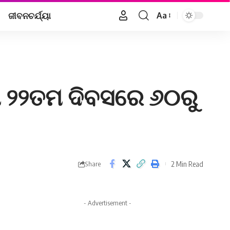
ଜୀବନଚର୍ଯ୍ୟା
Aa
Font
Resizer
ାରା ୨୨ତମ ଦିବସରେ ୬୦ରୁ
2 Min Read
Share
- Advertisement -