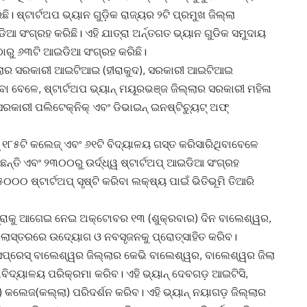
। ଷ୍ଟାର୍ଟଅପ ଭ୍ୟାନ ଗୁଡ଼ିକ ରାଜ୍ୟର ୨ଟି ପ୍ରମୁଖ ଜିଲ୍ଲା
ଆ ସଂଗ୍ରହ କରିଛି। ଏହି ଯାତ୍ରା ଅର୍ନ୍ତଗତ ଭ୍ୟାନ ଗୁଡିକ ସମୁଦାୟ
ାରୁ ୬୩ଟି ଆଇଡିଆ ସଂଗ୍ରହ କରିଛି।
ଜିଲ୍ଲାର ସରକାରୀ ଆଇଟିଆଇ (ହୀରାକୁଦ), ସରକାରୀ ଆଇଟିଆଇ
ବା ବେଳେ, ଷ୍ଟାର୍ଟଅପ ଭ୍ୟାନ୍ ମୟୂରଭଞ୍ଜ ଜିଲ୍ଲାର ସରକାରୀ ମହିଳା
ରକାରୀ ପଲିଟେକ୍ନିକ୍ ଏବଂ ଡିଭାଇନ୍ ଇନଷ୍ଟିଚ୍ୟୁଟ୍ ଅଫ୍
େସ୍ ୧୮୫ଟି କଲେଜ୍ ଏବଂ ୬୧ଟି ବିଦ୍ୟାଳୟ ଗସ୍ତ କରିସାରିଥିବାବେଳେ
ଛନ୍ତି ଏବଂ ୨୩୦୦ରୁ ଉର୍ଦ୍ଧ୍ୱ ଷ୍ଟାର୍ଟଅପ୍ ଆଇଡିଆ ସଂଗ୍ରହ
୦୦ ଷ୍ଟାର୍ଟଅପ୍ ସୃଷ୍ଟି କରିବା ଲକ୍ଷ୍ୟ ପାଇଁ ଭିତିଭୂମି ତିଆରି
 ଯାତ୍ରାକୁ ଆଗେଇ ନେଇ ଅକ୍ଟୋବର ୧୩ (ଶୁକ୍ରବାର) ଦିନ ବାଲେଶ୍ୱର,
ଲ୍ଲାସ୍ତରରେ ଉଦ୍ୟୋଗ ଓ ନବସୃଜନକୁ ପ୍ରୋତ୍ସାହିତ କରିବ।
ଏକ୍ସପ୍ରେସ୍ ବାଲେଶ୍ୱର ଜିଲ୍ଲାର କେଭି ବାଲେଶ୍ୱର, ବାଲେଶ୍ୱର ଜିଲା
ିଦ୍ୟାଳୟ ପରିକ୍ରମା କରିବ। ଏହି ଭ୍ୟାନ୍ ଦେବଗଡ଼ ଆଇଟିସି,
ଲେଜ(କଲ୍ଲା) ପରିଦର୍ଶନ କରିବ। ଏହି ଭ୍ୟାନ୍ ନୟାଗଡ଼ ଜିଲ୍ଲାର