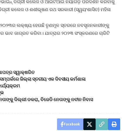
ଡିଭାଇନ୍ ଡିଗ୍ରୀ କଲେଜ ଓ ଆଇଟିଆଇ ନୟାଗଡ଼ ପରିଦର୍ଶନ କରିବାକୁ
ଡିଗ୍ରୀ କଲେଜ ଓ ଶଶୀଭୂଷଣ ରଥ ସରକାରୀ (ସ୍ୱୟଂଶାସିତ) ମହିଳା
େସ୍ ୨୦୨୩ର ଲକ୍ଷ୍ୟ ହେଉଛି ତୃଣମୂଳ ସ୍ତରରେ ନବସୃଜନକାରୀଙ୍କୁ
ାର ଭାବ ଜାଗ୍ରତ କରିବା। ଯାତ୍ରାର ୨୦୨୩ ସଂସ୍କରଣରେ ଚାରିଟି
ାପତ୍ର ସ୍ୱାକ୍ଷରିତ
ସମ୍ପର୍କରେ ଜିଲ୍ଲା ସ୍ତରୀୟ ଏକ ଦିବସୀୟ କର୍ମଶାଳା
ାର୍ଯ୍ୟକ୍ରମ
୍ଭ
ତାଙ୍କୁ ଦିଲ୍ଲୀ ଡକରା, ବିଜେଡି ନେତାଙ୍କୁ ନବୀନ ନିବାସ
Facebook