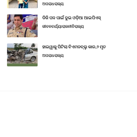
ଅପରାଧ
ରାଜ୍ୟ
ଡିଜି ପଦ ପାଇଁ ଦୁଇ ଓଡ଼ିଆ ଆଇପିଏସ୍
ଜୀବନଚର୍ଯ୍ୟା
ରାଜନୀତି
ରାଜ୍ୟ
ହାଇୱାକୁ ପିଟିଲା ବିଏମଡବ୍ଲୁ କାର,୨ ମୃତ
ଅପରାଧ
ରାଜ୍ୟ