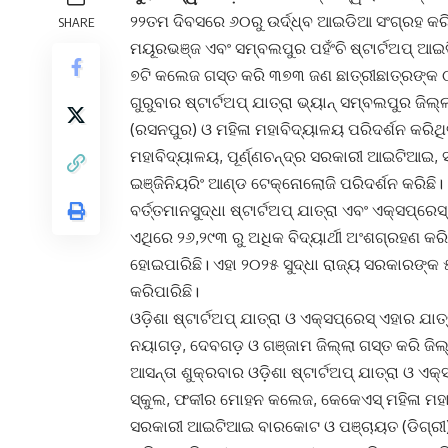
୨୨ତମ ଦିବସରେ ୬୦ରୁ ଉର୍ଦ୍ଧ୍ବ ଆଇଡିଆ ସଂଗ୍ରହ କରିଛି
SHARE
ମୟୂରଭଞ୍ଜ ଏବଂ ସମ୍ବଲପୁର ପହଁଂଚି ଷ୍ଟାର୍ଟଅପ୍ ଆଇଡି
୭ଟି କଲେଜ ଗସ୍ତ କରି ୩୭୩ ଜଣ ଛାତ୍ରୀଛାତ୍ରଙ୍କ ଠ
ଗୁରୁବାର ଷ୍ଟାର୍ଟଅପ୍ ଯାତ୍ରା ଭ୍ୟାନ୍ ସମ୍ବଲପୁର 
(ରସନପୁର) ଓ ମହିଳା ମହାବିଦ୍ୟାଳୟ ପରିଦର୍ଶନ କରିଥି
ମହାବିଦ୍ୟାଳୟ, ପୂର୍ଣ୍ଣଚନ୍ଦ୍ର ସରକାରୀ ଆଇଟିଆଇ, ସ
ଇଞ୍ଜିନିୟରିଂ ଆଣ୍ଡ ଟେକ୍ନୋଲୋଜି ପରିଦର୍ଶନ କରିଛି।
ବର୍ତ୍ତମାନସୁଦ୍ଧା ଷ୍ଟାର୍ଟଅପ୍ ଯାତ୍ରା ଏବଂ ଏକ୍ସପ୍ର
ଏଥିରେ ୨୬,୨୯୩ ରୁ ଅଧିକ ବିଦ୍ୟାର୍ଥୀ ଅଂଶଗ୍ରହଣ କରି
ହୋଇପାରିଛି। ଏହା ୨୦୨୫ ସୁଦ୍ଧା ରାଜ୍ୟ ସରକାରଙ୍କ ୫୦
କରିପାରିଛି।
ଓଡ଼ିଶା ଷ୍ଟାର୍ଟଅପ୍ ଯାତ୍ରା ଓ ଏକ୍ସପ୍ରେସ୍ ଏହାର
ନୟାଗଡ଼, ଦେବଗଡ଼ ଓ ଗଞ୍ଜାମ ଜିଲ୍ଲା ଗସ୍ତ କରି ଜି
ଆସନ୍ତା ଶୁକ୍ରବାର ଓଡ଼ିଶା ଷ୍ଟାର୍ଟଅପ୍ ଯାତ୍ରା ଓ 
ସ୍କୁଲ, ଫକୀର ମୋହନ କଲେଜ, କେକେଏସ୍ ମହିଳା ମହାବ
ସରକାରୀ ଆଇଟିଆଇ ବାରକୋଟ ଓ ପଞ୍ଚାୟତ (ଡିଗ୍ରୀ) କ