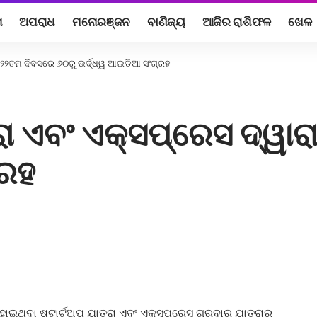
ଶ
ଅପରାଧ
ମନୋରଞ୍ଜନ
ବାଣିଜ୍ୟ
ଆଜିର ରାଶିଫଳ
ଖେଳ
ାରା ୨୨ତମ ଦିବସରେ ୬୦ରୁ ଉର୍ଦ୍ଧ୍ୱ ଆଇଡିଆ ସଂଗ୍ରହ
ତ୍ରା ଏବଂ ଏକ୍ସପ୍ରେସ ‌ଦ୍ୱ
୍ରହ
ଥିବା ଷ୍ଟାର୍ଟଅପ୍ ଯାତ୍ରା ଏବଂ ଏକ୍ସପ୍ରେସ୍ ଗୁରୁବାର ଯାତ୍ରାର