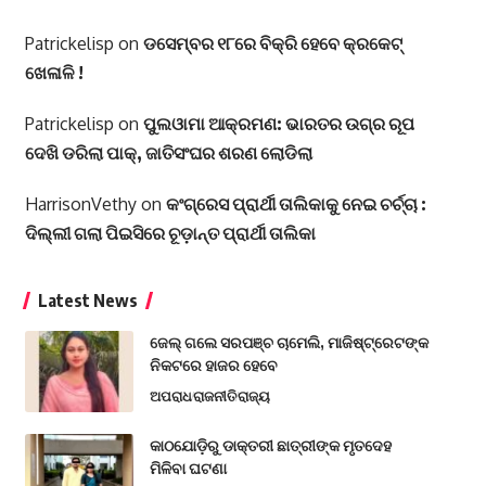
Patrickelisp
on
ଡସେମ୍ବର ୧୮ରେ ବିକ୍ରି ହେବେ କ୍ରକେଟ୍
ଖେଳାଳି !
Patrickelisp
on
ପୁଲଓାମା ଆକ୍ରମଣ: ଭାରତର ଉଗ୍ର ରୂପ
ଦେଖି ଡରିଲା ପାକ୍, ଜାତିସଂଘର ଶରଣ ଲୋଡିଲା
HarrisonVethy
on
କଂଗ୍ରେସ ପ୍ରାର୍ଥୀ ତାଲିକାକୁ ନେଇ ଚର୍ଚ୍ଚା :
ଦିଲ୍ଲୀ ଗଲା ପିଇସିରେ ଚୂଡ଼ାନ୍ତ ପ୍ରାର୍ଥୀ ତାଲିକା
Latest News
ଜେଲ୍ ଗଲେ ସରପଞ୍ଚ ଚାମେଲି, ମାଜିଷ୍ଟ୍ରେଟଙ୍କ
ନିକଟରେ ହାଜର ହେବେ
ଅପରାଧ
ରାଜନୀତି
ରାଜ୍ୟ
କାଠଯୋଡ଼ିରୁ ଡାକ୍ତରୀ ଛାତ୍ରୀଙ୍କ ମୃତଦେହ
ମିଳିବା ଘଟଣା