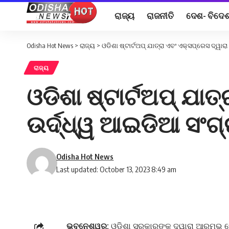
ରାଜ୍ୟ
ରାଜନୀତି
ଦେଶ- ବିଦେ
Odisha Hot News
>
ରାଜ୍ୟ
>
ଓଡିଶା ଷ୍ଟାର୍ଟଅପ୍ ଯାତ୍ରା ଏବଂ ଏକ୍ସପ୍ରେସ ‌ଦ୍ୱ
ରାଜ୍ୟ
ଓଡିଶା ଷ୍ଟାର୍ଟଅପ୍ ଯା
ଉର୍ଦ୍ଧ୍ୱ ଆଇଡିଆ ସଂଗ
Odisha Hot News
Last updated: October 13, 2023 8:49 am
ଭୁବନେଶ୍ୱର:
ଓଡ଼ିଶା ସରକାରଙ୍କ ଦ୍ୱାରା ଆରମ୍ଭ ହୋଇ