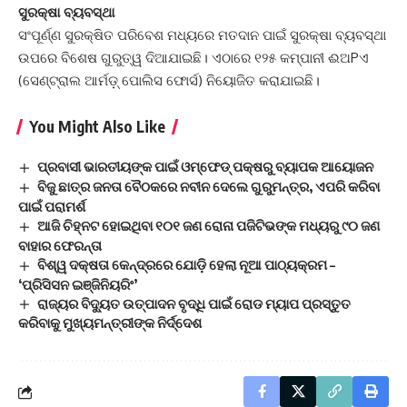
ସୁରକ୍ଷା ବ୍ୟବସ୍ଥା
ସଂପୂର୍ଣ୍ଣ ସୁରକ୍ଷିତ ପରିବେଶ ମଧ୍ୟରେ ମତଦାନ ପାଇଁ ସୁରକ୍ଷା ବ୍ୟବସ୍ଥା
ଉପରେ ବିଶେଷ ଗୁରୁତ୍ୱ ଦିଆଯାଇଛି। ଏଠାରେ ୧୨୫ କମ୍ପାନୀ ଈଅPଏ
(ସେଣ୍ଟ୍ରାଲ ଆର୍ମଡ଼୍‌ ପୋଲିସ ଫୋର୍ସ) ନିୟୋଜିତ କରାଯାଇଛି।
You Might Also Like
ପ୍ରବାସୀ ଭାରତୀୟଙ୍କ ପାଇଁ ଓମ୍ଫେଡ୍ ପକ୍ଷରୁ ବ୍ୟାପକ ଆୟୋଜନ
ବିଜୁ ଛାତ୍ର ଜନତା ବୈଠକରେ ନବୀନ ଦେଲେ ଗୁରୁମନ୍ତ୍ର, ଏପରି କରିବା
ପାଇଁ ପରାମର୍ଶ
ଆଜି ଚିହ୍ନଟ ହୋଇଥିବା ୧୦୧ ଜଣ ରୋନା ପଜିଟିଭଙ୍କ ମଧ୍ୟରୁ ୯୦ ଜଣ
ବାହାର ଫେରନ୍ତା
ବିଶ୍ୱ ଦକ୍ଷତା କେନ୍ଦ୍ରରେ ଯୋଡ଼ି ହେଲା ନୂଆ ପାଠ୍ୟକ୍ରମ –
‘ପ୍ରିସିସନ ଇଞ୍ଜିନିୟରିଂ’
ରାଜ୍ୟର ବିଦ୍ୟୁତ ଉତ୍ପାଦନ ବୃଦ୍ଧି ପାଇଁ ରୋଡ ମ୍ୟାପ ପ୍ରସ୍ତୁତ
କରିବାକୁ ମୁଖ୍ୟମନ୍ତ୍ରୀଙ୍କ ନିର୍ଦ୍ଦେଶ