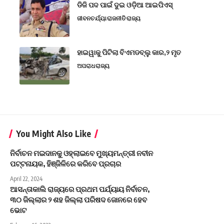
ଡିଜି ପଦ ପାଇଁ ଦୁଇ ଓଡ଼ିଆ ଆଇପିଏସ୍
ଜୀବନଚର୍ଯ୍ୟା
ରାଜନୀତି
ରାଜ୍ୟ
ହାଇୱାକୁ ପିଟିଲା ବିଏମଡବ୍ଲୁ କାର,୨ ମୃତ
ଅପରାଧ
ରାଜ୍ୟ
You Might Also Like
ନିର୍ବାଚନ ମଇଦାନକୁ ଓହ୍ଲାଇବେ ମୁଖ୍ୟମନ୍ତ୍ରୀ ନବୀନ
ପଟ୍ଟନାୟକ, ହିଞ୍ଜିଳିରେ କରିବେ ପ୍ରଚାର
April 22, 2024
ଆସନ୍ତାକାଲି ରାଜ୍ୟରେ ପ୍ରଥମ ପର୍ଯ୍ୟାୟ ନିର୍ବାଚନ,
୩୦ ଜିଲ୍ଲାର ୨ ଶହ ଜିଲ୍ଲା ପରିଷଦ ଜୋନରେ ହେବ
ଭୋଟ