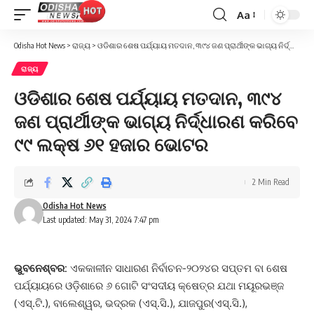
Aa
Font
Resizer
Odisha Hot News
>
ରାଜ୍ୟ
>
ଓଡିଶାର ଶେଷ ପର୍ଯ୍ୟାୟ ମତଦାନ, ୩୯୪ ଜଣ ପ୍ରାର୍ଥୀଙ୍କ ଭାଗ୍ୟ ନିର୍ଦ୍ଧାରଣ କରିବେ ୯୯ ଲକ୍ଷ ୬୧ ହଜାର ଭୋଟର
ରାଜ୍ୟ
ଓଡିଶାର ଶେଷ ପର୍ଯ୍ୟାୟ ମତଦାନ, ୩୯୪
ଜଣ ପ୍ରାର୍ଥୀଙ୍କ ଭାଗ୍ୟ ନିର୍ଦ୍ଧାରଣ କରିବେ
୯୯ ଲକ୍ଷ ୬୧ ହଜାର ଭୋଟର
2 Min Read
Odisha Hot News
Last updated: May 31, 2024 7:47 pm
ଭୁବନେଶ୍ବର:
ଏକକାଳୀନ ସାଧାରଣ ନିର୍ବାଚନ-୨୦୨୪ର ସପ୍ତମ ବା ଶେଷ
ପର୍ଯ୍ୟାୟରେ ଓଡ଼ିଶାରେ ୬ ଗୋଟି ସଂସଦୀୟ କ୍ଷେତ୍ର ଯଥା ମୟୂରଭଞ୍ଜ
(ଏସ୍‌.ଟି.), ବାଲେଶ୍ୱର, ଭଦ୍ରକ (ଏସ୍‌.ସି.), ଯାଜପୁର(ଏସ୍‌.ସି.),