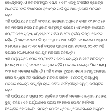
କେନ୍ଦ୍ରାପଡ଼ା ଓ ଜଗତସିଂହପୁର(ଏସ୍‌.ସି.) ଏବଂ ଏସବୁ ସଂସଦୀୟ କ୍ଷେତ୍ର
ଅନ୍ତର୍ଗତ ୪୨ଟି ବିଧାନସଭା କ୍ଷେତ୍ର ପାଇଁ ଜୁନ ଆସନ୍ତାକାଲି ମତଦାନ
ହେବ।
ଏହି ପର୍ଯ୍ୟାୟରେ ଛଅଟି ସଂସଦୀୟ କ୍ଷେତ୍ର ଅଧିନରେ ମୋଟ ୯୯,୬୧,୦୫୭
ଜଣ ମତଦାତା ନିଜର ମତାଧିକାର ସାବ୍ୟସ୍ତ କରିବେ। ଏମାନଙ୍କ ମଧ୍ୟରେ
୫୦,୮୮,୦୭୬ ପୁରୁଷ, ୪୮,୭୨,୨୯୪ ମହିଳା ଓ ୬୮୭ ତୃତୀୟ ଲିଙ୍ଗ ଭୋଟର
ରହିଛନ୍ତି ଏବଂ ମତଦାତା ଲିଙ୍ଗ ଅନୁପାତ ୯୫୮ ରହିଛି। ଏମାନଙ୍କ ମଧ୍ୟରେ
୨,୫୭,୩୪୫ ଜଣ ୧୮-୧୯ ବର୍ଷ ବୟସର ପ୍ରଥମ ଥର ମତଦାତା, ୨୦-୨୯ ବର୍ଷ
ବୟସର ୨୦,୫୧,୫୦୫ ଜଣ ଯୁବ ମତଦାତା ରହିଛନ୍ତି।
ଏହି ପର୍ଯ୍ୟାୟରେ ମୋଟ ୧୦,୮୫୭ଟି ମତଦାନ କେନ୍ଦ୍ର ଓ ୨୫ଟି ଅତିରିକ୍ତ
(ମୋଟ୍‌: ୧୦,୮୮୨) ମତଦାନ କେନ୍ଦ୍ର ରହିଛି। ମତଦାନ କେନ୍ଦ୍ର ପିଛା ପ୍ରାୟ
୯୧୫ ଜଣ ମତଦାତା ରହିଛନ୍ତି। ଏହି ସମସ୍ତ ବୁଥ୍‌ରେ ସକାଳ ୭ଟାରୁ ଆରମ୍ଭ
ହୋଇ ସନ୍ଧ୍ୟା ୬ଟା ପର୍ଯ୍ୟନ୍ତ ମତଦାନ ଚାଲିବ। ୧୪୦୦ରୁ ଊଦ୍ଧ୍ୱର୍
ମତଦାନ କେନ୍ଦ୍ର ସଂପୂର୍ଣ୍ଣ ରୂପେ ମହିଳା କର୍ମଚାରୀଙ୍କ ଦ୍ୱାରା ପରିଚାଳିତ
ହେବ।
ଏହି ପର୍ଯ୍ୟାୟରେ ପ୍ରାୟ ୨୦ ପ୍ରତିଶତ ଆଦର୍ଶ ମତଦାନ କେନ୍ଦ୍ର (ମଡ଼େଲ୍‌
ବୁଥ୍‌) ରହିଛି। ଏହି ପର୍ଯ୍ୟାୟରେ ପ୍ରାୟ ୭୨ ହଜାର ପୋଲିଂ କର୍ମଚାରୀ
ନିୟୋଜିତ ହୋଇଛନ୍ତି। ସମସ୍ତ ପୋଲିଂ ଷ୍ଟେସନ୍‌ ଲୋକେସନ୍‌ରେ ଅନୁ୍ୟନ