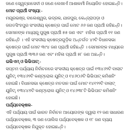
ଜଣେ ସେ୍ୱଚ୍ଛାସେବୀ ଓ ଜଣେ ଲେଖାଏଁ ଆଶାକର୍ମୀ ନିୟୋଜିତ ହୋଇଛନ୍ତି।
ମୋଟ ପ୍ରାର୍ଥୀ ସଂଖ୍ୟା:-
ମୟୂରଭଞ୍ଜ, ବାଲେଶ୍ୱର, ଭଦ୍ରକ, ଯାଜପୁର, କେନ୍ଦ୍ରାପଡ଼ା ଓ
ଜଗତସିଂହପୁର ସଂସଦୀୟ କ୍ଷେତ୍ର ପାଇଁ ମୋଟ ୬୬ ଜଣ ପ୍ରାର୍ଥୀ ରହିଛନ୍ତି।
ସେମାନଙ୍କ ମଧ୍ୟରୁ ପୁରୁଷ ପ୍ରାର୍ଥୀ ୫୫ ଜଣ ଏବଂ ମହିଳା ପ୍ରାର୍ଥୀ ୧୧ ଜଣ
ରହିଛନ୍ତି । ଏହି ସଂସଦୀୟ କ୍ଷେତ୍ରଗୁଡ଼ିକ ଅନ୍ତର୍ଗତ ୪୨ଟି ବିଧାନସଭା
କ୍ଷେତ୍ର ପାଇଁ ମୋଟ ୩୯୪ ଜଣ ପ୍ରାର୍ଥୀ ରହିଛନ୍ତି । ସେମାନଙ୍କ ମଧ୍ୟରେ
ପୁରୁଷ ପ୍ରାର୍ଥୀ ୩୩୬ ଜଣ ଏବଂ ମହିଳା ପ୍ରାର୍ଥୀ ୫୮ ଜଣ ଅଛନ୍ତି।
ଇଭିଏମ୍‌ ଓ ଭିଭିପାଟ୍‌:-
ସପ୍ତମ ପର୍ଯ୍ୟାୟ ନିର୍ବାଚନରେ ସଂସଦୀୟ କ୍ଷେତ୍ର ପାଇଁ ୧୩୪୬୨ଟି ବାଲାଟ
ୟୁନିଟ୍‌, ୧୩୪୬୨ଟି କଣ୍ଟ୍ରୋଲ ୟୁନିଟ୍‌ ଓ ୧୪୬୦୬ଟି ଭିଭିପାଟ୍‌ କମିଶନିଂ
ହୋଇଛି। ବିଧାନସଭା କ୍ଷେତ୍ର ମତଦାନ ପାଇଁ ମୋଟ ୧୪୧୨୨ଟି ବାଲାଟ୍‌
ୟୁନିଟ୍‌, ୧୩୪୪୭ଟି କଣ୍ଟ୍ରୋଲ ୟୁନିଟ୍‌ ଓ ୧୪୬୩୮ଟି ଭିଭିପାଟ କମିଶନିଂ
ହୋଇଛି।
ପର୍ଯ୍ୟବେକ୍ଷକ-
ଏହି ପର୍ଯ୍ୟାୟ ପାଇଁ ଭାରତ ନିର୍ବାଚନ ଆୟୋଗଙ୍କ ଦ୍ୱାରା ୧୨ ଜଣ ସାଧାରଣ
ପର୍ଯ୍ୟବେକ୍ଷକ, ୩ ଜଣ ପୋଲିସ ପର୍ଯ୍ୟବେକ୍ଷକ ଓ ୧୮ ଜଣ ବ୍ୟୟ
ପର୍ଯ୍ୟବେକ୍ଷକ ନିଯୁକ୍ତ ହୋଇଛନ୍ତି।