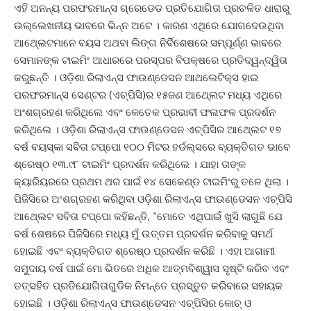
ଏହି ଅନନ୍ୟ ପରଫରମାନ୍ସ ଗ୍ରେଡେଡ ପ୍ରତିଯୋଗିତା ପ୍ରଚଳିତ ଧାରାରୁ
ଉଲ୍ଲେଖନୀୟ ଭାବରେ ଭିନ୍ନ ଅଟେ । କାରଣ ଏଥିରେ ଯୋଗଦେଉଥିବା
ଆଥ୍‍ଲେଟମାନେ ବୟସ ଅଥବା ଲିଙ୍ଗ ନିର୍ବିଶେଷରେ ସମ୍ପୂର୍ଣ୍ଣ ଭାବରେ
ସେମାନଙ୍କ ଟାଇମିଂ ଆଧାରରେ ପରସ୍ପର ବିପକ୍ଷରେ ପ୍ରତିଦ୍ୱନ୍ଦ୍ୱିତା
କରୁଛନ୍ତି । ଓଡ଼ିଶା ରିଲାଏନ୍ସ ଫାଉଣ୍ଡେସନ ଆଥଲେଟିକ୍ସ ହାଇ
ପରଫରମାନ୍ସ ସେଣ୍ଟର (ଏଚ୍‍ପିସି)ର ୧୫ଜଣ ଆଥ୍‍ଲେଟ ମଧ୍ୟ ଏଥିରେ
ଅଂଶଗ୍ରହଣ କରିଥିଲେ ଏବଂ କେତେକ ପ୍ରଭାବୀ ଫଳାଫଳ ପ୍ରଦର୍ଶନ
କରିଥିଲେ । ଓଡ଼ିଶା ରିଲାଏନ୍ସ ଫାଉଣ୍ଡେସନ ଏଚ୍‍ପିସିର ଆଥ୍‍ଲେଟ ୧୭
ବର୍ଷ ବୟସ୍କା ସବିତା ଟପ୍ପୋ ୧୦୦ ମିଟର ହର୍ଡଲ୍ସରେ ବ୍ୟକ୍ତିଗତ ଭାବେ
ଶ୍ରେଷ୍ଠ ୧୩.୯୮ ଟାଇମିଂ ପ୍ରଦର୍ଶନ କରିଥିଲେ । ଯାହା ତାଙ୍କ
କ୍ୟାରିୟରରେ ପ୍ରଥମ ଥର ପାଇଁ ୧୪ ସେକେଣ୍ଡ ଟାଇମିଂରୁ ତଳେ ଥିଲା ।
ପିଜିସିରେ ଅଂଶଗ୍ରହଣ କରିଥିବା ଓଡ଼ିଶା ରିଲାଏନ୍ସ ଫାଉଣ୍ଡେସନ ଏଚ୍‍ପିସି
ଆଥ୍‍ଲେଟ ସବିତା ଟପ୍ପୋ କହିଛନ୍ତି, “ମୋତେ ଏଥିପାଇଁ ଖୁସି ଲାଗୁଛି ଯେ
ବର୍ଷ ଶେଷରେ ପିଜିସିରେ ମଧ୍ୟ ମୁଁ ଉତ୍ତମ ପ୍ରଦର୍ଶନ କରିବାକୁ ସମର୍ଥ
ହୋଇଛି ଏବଂ ବ୍ୟକ୍ତିଗତ ଶ୍ରେଷ୍ଠ ପ୍ରଦର୍ଶନ କରିଛି । ଏହା ଆଗାମୀ
ସମୁଦାୟ ବର୍ଷ ପାଇଁ ମୋ ଭିତରେ ଅଧିକ ଆତ୍ମବିଶ୍ୱାସ ସୃଷ୍ଟି କରିବ ଏବଂ
ତତ୍‍ସହିତ ପ୍ରତିଯୋଗିତାଗୁଡିକ ନିମନ୍ତେ ପ୍ରସ୍ତୁତ କରିବାରେ ସହାୟକ
ହୋଇଛି । ଓଡ଼ିଶା ରିଲାଏନ୍ସ ଫାଉଣ୍ଡେସନ ଏଚ୍‍ପିସିର କୋଚ୍‍ ଓ