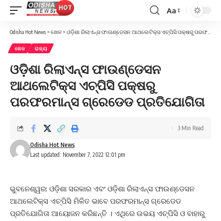
Aa
Font
Resizer
Odisha Hot News
>
ଖେଳ
>
ଓଡ଼ିଶା ରିଲାଏନ୍ସ ଫାଉଣ୍ଡେସନ ଆଥଲେଟିକ୍ସ ଏଚ୍‍ପିସି ପକ୍ଷରୁ ପରଫରମାନ୍ସ ଗ୍ରେଡେଡ ପ୍ରତିଯୋଗିତା
ଖେଳ
ରାଜ୍ୟ
ଓଡ଼ିଶା ରିଲାଏନ୍ସ ଫାଉଣ୍ଡେସନ
ଆଥଲେଟିକ୍ସ ଏଚ୍‍ପିସି ପକ୍ଷରୁ
ପରଫରମାନ୍ସ ଗ୍ରେଡେଡ ପ୍ରତିଯୋଗିତା
3 Min Read
Odisha Hot News
Last updated: November 7, 2022 12:01 pm
ଭୁବନେଶ୍ୱର: ଓଡ଼ିଶା ସରକାର ଏବଂ ଓଡ଼ିଶା ରିଲାଏନ୍ସ ଫାଉଣ୍ଡେସନ
ଆଥଲେଟିକ୍ସ ଏଚ୍‍ପିସି ମିଳିତ ଭାବେ ପରଫରମାନ୍ସ ଗ୍ରେଡେଡ
ପ୍ରତିଯୋଗିତା ଆୟୋଜନ କରିଛନ୍ତି । ଏଥିରେ ଉଭୟ ଏଚ୍‍ପିସି ଓ ବାହାରୁ