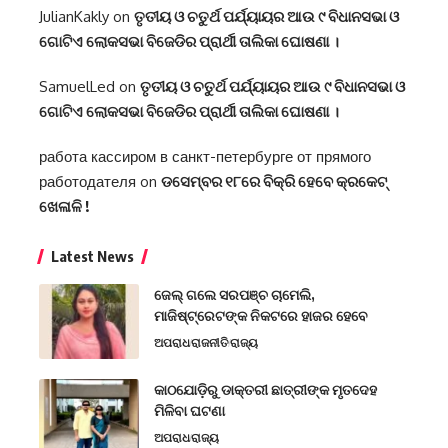
JulianKakly
on
ତୃତୀୟ ଓ ଚତୁର୍ଥ ପର୍ଯ୍ୟାୟର ଆଉ ୯ ବିଧାନସଭା ଓ
ଗୋଟିଏ ଲୋକସଭା ବିଜେଡିର ପ୍ରାର୍ଥୀ ତାଲିକା ଘୋଷଣା ।
SamuelLed
on
ତୃତୀୟ ଓ ଚତୁର୍ଥ ପର୍ଯ୍ୟାୟର ଆଉ ୯ ବିଧାନସଭା ଓ
ଗୋଟିଏ ଲୋକସଭା ବିଜେଡିର ପ୍ରାର୍ଥୀ ତାଲିକା ଘୋଷଣା ।
работа кассиром в санкт-петербурге от прямого
работодателя
on
ଡସେମ୍ବର ୧୮ରେ ବିକ୍ରି ହେବେ କ୍ରକେଟ୍
ଖେଳାଳି !
Latest News
ଜେଲ୍ ଗଲେ ସରପଞ୍ଚ ଚାମେଲି,
ମାଜିଷ୍ଟ୍ରେଟଙ୍କ ନିକଟରେ ହାଜର ହେବେ
ଅପରାଧ
ରାଜନୀତି
ରାଜ୍ୟ
କାଠଯୋଡ଼ିରୁ ଡାକ୍ତରୀ ଛାତ୍ରୀଙ୍କ ମୃତଦେହ
ମିଳିବା ଘଟଣା
ଅପରାଧ
ରାଜ୍ୟ