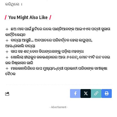
କରିଥିଲେ ।
You Might Also Like
ଛଅ ମାସ ପାଇଁ ଛୁଟିରେ ଗଲେ ପାଣ୍ଡିଆନଙ୍କ ଆଇଏଏସ ପତ୍ନୀ ସୁଜାତା
କାର୍ତ୍ତିକେୟନ
ବାତ୍ୟା ଆସୁଛି… ଅବପାତରେ ପରିବର୍ତ୍ତନ ହେଲା ଲଘୁଚାପ,
ଆସନ୍ତାକାଲି ବାତ୍ୟା
ସାପ ସହ ଶଟ୍‌ ଦେବା ଦିଗାଙ୍ଗନାଙ୍କୁ ପଡ଼ିଲା ମହଙ୍ଗା
ଖୋଲିଲା ହୀରାକୁଦ ଜଳଭଣ୍ଡାରର ଆଉ ୬ ଗେଟ୍‌, ମୋଟ ୧୨ଟି ଗଟ ଦେଇ
ଜଳ ନିଷ୍କାସନ ଜାରି
ମାଲକାନଗିରିରେ ଉପ ମୁଖ୍ୟମନ୍ତ୍ରୀ ପ୍ରଭାତୀ ପରିଡାଙ୍କ ସମୀକ୍ଷା
ବୈଠକ
- Advertisement -