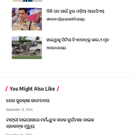
ଡିଜି ପଦ ପାଇଁ ଦୁଇ ଓଡ଼ିଆ ଆଇପିଏସ୍
ଜୀବନଚର୍ଯ୍ୟା
ରାଜନୀତି
ରାଜ୍ୟ
ହାଇୱାକୁ ପିଟିଲା ବିଏମଡବ୍ଲୁ କାର,୨ ମୃତ
ଅପରାଧ
ରାଜ୍ୟ
You Might Also Like
ରେଳ ସୁରକ୍ଷା ସଚେତନତା
November 13, 2024
ଟାଙ୍ଗୀ ବାଇପାସରେ ମର୍ମନ୍ତୁଦ ସଡକ ଦୁର୍ଘଟଣା: ବାଇକ
ଚାଳକଙ୍କ ମୃତ୍ୟୁ