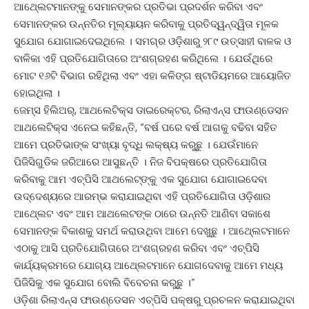
ଆଥ୍‍ଲେଟମାନଙ୍କୁ ସେମାନଙ୍କର ପ୍ରତିଭା ପ୍ରଦର୍ଶନ କରିବା ଏବଂ
ସେମାନଙ୍କର ଉନ୍ନତିର ମୂଲ୍ୟାୟନ କରିବାକୁ ପ୍ରତିଦ୍ୱନ୍ଦ୍ୱିତା ମୂଳକ
ସୁଯୋଗ ଯୋଗାଇଦେଇଥିଲେ । ସମଗ୍ର ଓଡ଼ିଶାରୁ ୨୮୯ ଉତ୍ସାହୀ ବାଳକ ଓ
ବାଳିକା ଏହି ପ୍ରତିଯୋଗିତାରେ ଅଂଶଗ୍ରହଣ କରିଥିଲେ । ଯେଉଁଥିରେ
ମୋଟ ୧୬ଟି ବିଭାଗ ରହିଥିଲା ଏବଂ ଏହା କଳିଙ୍ଗ ଷ୍ଟାଡିୟମରେ ଆୟୋଜିତ
ହୋଇଥିଲା ।
ଜେମ୍ସ ହିଲିଅର୍‍, ଆଥଲେଟିକ୍ସ ଡାଇରେକ୍ଟର, ରିଲାଏନ୍ସ ଫାଉଣ୍ଡେସନ
ଆଥଲେଟିକ୍ସ ଏନେଇ କହିଛନ୍ତି, “ବର୍ଷ ପରେ ବର୍ଷ ଆଗକୁ ବଢିବା ସହିତ
ଆମେ ପ୍ରତିଭାଙ୍କ ସଂଖ୍ୟା ବୃଦ୍ଧି ଲକ୍ଷ୍ୟ କରୁଛୁ । ଯେଉଁମାନେ
ପିଜିସିଗୁଡିକ ଜରିଆରେ ଆସୁଛନ୍ତି । ନିଜ ବିପକ୍ଷରେ ପ୍ରତିଯୋଗିତା
କରିବାକୁ ଆମ ଏଚ୍‍ପିସି ଆଥଲେଟ୍‍ଙ୍କୁ ଏକ ସୁଯୋଗ ଯୋଗାଇଦେବା
ଉଦ୍ଦେଶ୍ୟରେ ଆରମ୍ଭ କରାଯାଇଥିବା ଏହି ପ୍ରତିଯୋଗିତା ଓଡ଼ିଶାର
ଆଥ୍‍ଲେଟ ଏବଂ ଆମ ଆଥଲେଟଙ୍କ ଠାରେ ଉନ୍ନତି ଆଣିବା ସକାଶେ
ସେମାନଙ୍କ ବିକାଶକୁ ସମର୍ଥ କରାଉଥିବା ଆମେ ଦେଖୁଛୁ । ଆଥ୍‍ଲେଟମାନେ
ଏଠାକୁ ଆସି ପ୍ରତିଯୋଗିତାରେ ଅଂଶଗ୍ରହଣ କରିବା ଏବଂ ଏଚ୍‍ପିସି
କାର୍ଯ୍ୟକ୍ରମରେ ଯୋଗ୍ୟ ଆଥ୍‍ଲେଟମାନେ ଯୋଗଦେବାକୁ ଆମେ ମଧ୍ୟ
ପିଜିସିକୁ ଏକ ସୁଯୋଗ ବୋଲି ବିବେଚନା କରୁଛୁ ।”
ଓଡ଼ିଶା ରିଲାଏନ୍ସ ଫାଉଣ୍ଡେସନ ଏଚ୍‍ପିସି ପକ୍ଷରୁ ପ୍ରଚଳନ କରାଯାଇଥିବା