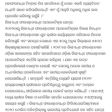
ପରଫରମାନ୍ସ ଟିମ୍‍ଙ୍କ ବିନା ସମର୍ଥନରେ ମୁଁ ମୋର ଏଭଳି ବ୍ୟକ୍ତିଗତ
ଉନ୍ନତି ସାଧନ କରିପାରିନଥାନ୍ତି ଏବଂ ମୁଁ ଆହୁରି ଅଧିକରୁ ଅଧିକ ଭଲ
ପ୍ରଦର୍ଶନ କରିବାକୁ ଚାହୁଁଛି ।”
ରିଲାଏନ୍ସ ଫାଉଣ୍ଡେସନ୍‍ର ଆଥଲେଟିକ୍ସ ଯାତ୍ରା:
୨୦୧୭ଠାରୁ ରିଲାଏନ୍ସ ଫାଉଣ୍ଡେସନ ଆଥଲେଟିକ୍ସର ବିକାଶ ନିମନ୍ତେ
ରିଲାଏନ୍ସ ଫାଉଣ୍ଡେସନ ଯୁବ କ୍ରୀଡା କାର୍ଯ୍ୟକ୍ରମ ଜରିଆରେ ନିବେଶ
କରିଆସୁଛି ଏବଂ ସମଗ୍ର ଦେଶରେ ଏହା ୫୦ରୁ ଅଧିକ ଜିଲ୍ଲାରେ ୫୫୦୦
ଶିକ୍ଷାନୁଷ୍ଠାନରେ ପହଞ୍ଚିସାରିଛି । ୨୦୧୮ରେ ରିଲାଏନ୍ସ ଫାଉଣ୍ଡେସନ
ଓଡ଼ିଶା ସରକାରଙ୍କ ସହିତ ସହଭାଗିତାରେ ଓଡ଼ିଶା ରିଲାଏନ୍ସ ଫାଉଣ୍ଡେସନ
ଆଥଲେଟିକ୍ସ ଏଚ୍‍ପିସି ସ୍ଥାପନ କରିଥିଲା । ଯାହା ଏକ ଉଚ୍ଚ
ପ୍ରଦର୍ଶନକାରୀ ସେଣ୍ଟର ହୋଇଛି ଏବଂ ସେଠାରୁ ଅନେକ ଜାତୀୟ ଓ
ଅନ୍ତର୍ଜାତୀୟ ପଦକବିଜେତା ଏବଂ ଜାତୀୟ ରେକର୍ଡଧାରୀ ସୃଷ୍ଟି
ହୋଇସାରିଛନ୍ତି । ସମ୍ପ୍ରତି ଏଚ୍‍ପିସିରୁ ଜ୍ୟୋତି ୟାରାଜୀ (୨୦୨୨
ରାଜ୍ୟଗୋଷ୍ଠୀ କ୍ରୀଡାରେ ପ୍ରତିନିଧିତ୍ୱ କରୁଥିବା) ଏବଂ ଅମ୍ଳାନ
ବୋରଗୋହେନ୍‍ ଦୀର୍ଘକାଳର ଜାତୀୟ ରେକର୍ଡ ଭଙ୍ଗ କରିଛନ୍ତି । ଆରଏଫ୍‍
ମଧ୍ୟ କ୍ରୀଡା ବିଜ୍ଞାନ ଓ ମେଡିସିନ ସମର୍ଥନ ଯୋଗାଇଦେଇ ଏଏଫ୍‍ଆଇକୁ
ସହାୟତା କରୁଛି । ରିଲାଏନ୍ସ ଫାଉଣ୍ଡେସନ୍‍ର ଫିଜିଓଥେରାପିଷ୍ଟମାନେ
୨୦୨୦ ଟୋକିଓ ଅଲିମ୍ପିକ୍ସକୁ ଭାରତୀୟ ପ୍ରତିଯୋଗୀ ଦଳ ସହିତ ଯାତ୍ରା