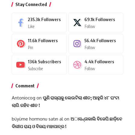
Stay Connected
235.3k
Followers
69.1k
Followers
Like
Follow
11.6k
Followers
56.4k
Followers
Pin
Follow
136k
Subscribers
4.4k
Followers
Subscribe
Follow
Comment
Antoniocog
on
ପୁଣି ରାଜ୍ୟକୁ ଲେଉଟିଲା ଶୀତ; ଆହୁରି ୪୮ ଘଂଟା
ଲାଗି ରହିବ ଶୀତ !
büyüme hormonu satın al
on
ଅାସନ୍ତାକାଲି ବିଜେପି ଛାଡ଼ିବେ
ଦିଲୀପ ରାୟ ଓ ବିଜୟ ମହାପାତ୍ର !