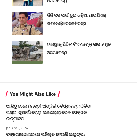
ଅପରାଧ
ରାଜ୍ୟ
ଡିଜି ପଦ ପାଇଁ ଦୁଇ ଓଡ଼ିଆ ଆଇପିଏସ୍
ଜୀବନଚର୍ଯ୍ୟା
ରାଜନୀତି
ରାଜ୍ୟ
ହାଇୱାକୁ ପିଟିଲା ବିଏମଡବ୍ଲୁ କାର,୨ ମୃତ
ଅପରାଧ
ରାଜ୍ୟ
You Might Also Like
ଆଜିଠୁ ରେଳ ମନ୍ତ୍ରୀ ଅଶ୍ବିନୀ ବୈଷ୍ଣବଙ୍କ ଓଡିଶା
ଗସ୍ତ: ନୂଆଗାଁ ରୋଡ଼-ଦଶପଲ୍ଲା ରେଳ ସେକ୍ସନ
ଉଦ୍ଘାଟନ
January 5, 2024
ବଙ୍ଗୋପସାଗରରେ ଘନିଭୂତ ହେଉଛି ଲଘୁଚାପ: