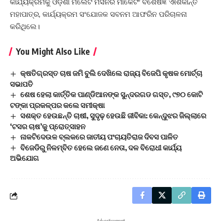
କାର୍ଯ୍ୟକ୍ରମକୁ ଓଡ଼ିଶା ମିଲେଟ ମିସନର ମାର୍କେଟିଂ ବିଶେଷଜ୍ଞ ଐଶିକାନ୍ତ
ମହାପାତ୍ର, କାର୍ଯ୍ୟକ୍ରମ ସଂଯୋଜକ ସବନମ ଆଫରିନ ପରିଚାଳନା
କରିଥିଲେ।
You Might Also Like
କ୍ଷତିଗ୍ରସ୍ତ ଚାଷ ଜମି ବୁଲି ଦେଖିଲେ ରାଜ୍ୟ ବିଜେପି କୃଷକ ମୋର୍ଚ୍ଚା
ସଭାପତି
ଶେଷ ହେଲା କାର୍ତ୍ତିକ ପାଣ୍ଡିଆନଙ୍କ ସୁନ୍ଦରଗଡ ଗସ୍ତ, ୯୭୦ କୋଟି
ଟଙ୍କା ପ୍ରକଳ୍ପର କଲେ ସମୀକ୍ଷା
ସଶକ୍ତ ହେଉଛନ୍ତି ଚାଷୀ, ସୁଦୃଢ଼ ହେଉଛି ଜୀବିକା: କେନ୍ଦୁଝର ଜିଲ୍ଲାରେ
‘ଟସର ଚାଷ’କୁ ପ୍ରୋତ୍ସାହନ
ନାକଟିଦେଉଳ ବ୍ଲକରେ ଜାତୀୟ ପଂଚାୟତିରାଜ ଦିବସ ପାଳିତ
ବିଜେଡିରୁ ନିଳମ୍ବିତ ହେଲେ ଜଣେ ନେତା, ଦଳ ବିରୋଧୀ କାର୍ଯ୍ୟ
ଅଭିଯୋଗ