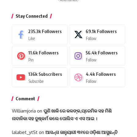
- Advertisement -
Stay Connected
235.3k
Followers
69.1k
Followers
Like
Follow
11.6k
Followers
56.4k
Followers
Pin
Follow
136k
Subscribers
4.4k
Followers
Subscribe
Follow
Comment
Williamjoria
on
ପୁଣି ଖାକି ରେ କଳଙ୍କ,ପ୍ରେମିକ ସହ ମିଶି
ନାବାଳିକା ସହ ଦୁଷ୍କର୍ମ କଲେ ପୋଲିସ ଏ ଏସ ଆଇ ।
lalabet_ytSt
on
ଆସନ୍ତା ଜାନୁୟାରୀ ୩୧ରେ ଓଡ଼ିଶା ଆସୁଛନ୍ତି