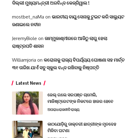
ଦିଲ୍ଲୀ ମୁଖ୍ୟମନ୍ତ୍ରୀ ଅରବିନ୍ଦ କେଜ୍ରିୱାଲ !
mostbet_naMa
on
ଭାରତୀୟ ବାୟୁ ସେନାକୁ ଟୁଇଟ କରି ସାଲ୍ୟୁଟ
ଜଣାଇଲେ ନବୀନ
JeremyBiole
on
ଜାମ୍ମୁକାଶ୍ମୀରରେ ଆଜିଠୁ ଲାଗୁ ହେଲା
ରାଷ୍ଟ୍ରପତି ଶାସନ
Williamjoria
on
କରୋନାକୁ ରାଜ୍ୟ ବିପର୍ଯ୍ୟୟ ଘୋଷଣା ସହ ମାର୍ଚ୍ଚ
୩୧ ତାରିଖ ଯାଏଁ ସବୁ ସ୍କୁଲ ବନ୍ଦ ରଖିବାକୁ ନିଷ୍ପତ୍ତି
Latest News
ଜେଲ୍ ଗଲେ ସରପଞ୍ଚ ଚାମେଲି,
ମାଜିଷ୍ଟ୍ରେଟଙ୍କ ନିକଟରେ ହାଜର ହେବେ
ଅପରାଧ
ରାଜନୀତି
ରାଜ୍ୟ
କାଠଯୋଡ଼ିରୁ ଡାକ୍ତରୀ ଛାତ୍ରୀଙ୍କ ମୃତଦେହ
ମିଳିବା ଘଟଣା