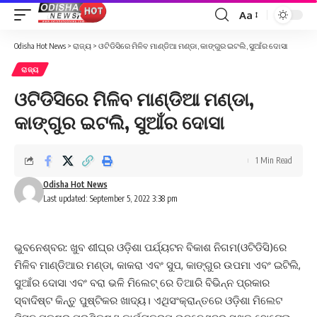
Aa
Font
Resizer
Odisha Hot News
>
ରାଜ୍ୟ
>
ଓଟିଡିସିରେ ମିଳିବ ମାଣ୍ଡିଆ ମଣ୍ଡା, କାଙ୍ଗୁର ଇଟଲି, ସୁଆଁର ଦୋସା
ରାଜ୍ୟ
ଓଟିଡିସିରେ ମିଳିବ ମାଣ୍ଡିଆ ମଣ୍ଡା,
କାଙ୍ଗୁର ଇଟଲି, ସୁଆଁର ଦୋସା
1 Min Read
Odisha Hot News
Last updated: September 5, 2022 3:38 pm
ଭୁବନେଶ୍ବର: ଖୁବ ଶୀଘ୍ର ଓଡ଼ିଶା ପର୍ଯ୍ୟଟନ ବିକାଶ ନିଗମ(ଓଟିଡିସି)ରେ
ମିଳିବ ମାଣ୍ଡିଆର ମଣ୍ଡା, କାକରା ଏବଂ ସୁପ, କାଙ୍ଗୁର ଉପମା ଏବଂ ଇଟିଲି,
ସୁଆଁର ଦୋସା ଏବଂ ବରା ଭଳି ମିଲେଟ୍ ରେ ତିଆରି ବିଭିନ୍ନ ପ୍ରକାର
ସ୍ବାଦିଷ୍ଟ କିନ୍ତୁ ପୁଷ୍ଟିକର ଖାଦ୍ୟ। ଏଥିସଂକ୍ରାନ୍ତରେ ଓଡ଼ିଶା ମିଲେଟ