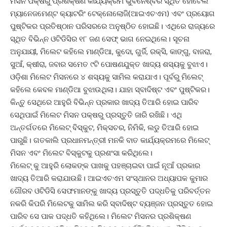
ମିସନ ପକ୍ଷରୁ ପ୍ରଶିକ୍ଷଣ କାର୍ଯ୍ୟକ୍ରମ ଭୁବନେଶ୍ବର ସ୍ଥିତ ହୋଟେଲ
ମ୍ୟାନେଜମେଣ୍ଟ କ୍ୟାଟରିଂ ଟେକ୍ନୋଲୋଜି(ଆଇଏଚଏମ) ଏବଂ ପ୍ରୟୋଗ
ପୁଷ୍ଟିକର ପ୍ରତିଷ୍ଠାନ ପରିସରରେ ଅନୁଷ୍ଠିତ ହୋଇଛି। ଏଥିରେ ରାଜ୍ୟରେ
ସ୍ଥିତ ବିଭିନ୍ନ ଓଟିଡିସିର ୧୮ ଜଣ ସେଫ୍ ଭାଗ ନେଇଥିଲେ। ସୂଚନା
ଅନୁଯାୟୀ, ମିଲେଟ କହିଲେ ମାଣ୍ଡିଆ, କୁଦୋ, ଗୁର୍ଜି, ରକ୍ସି, କାଙ୍ଗୁ, ବାଜରା,
ସୁଆଁ, କ୍ଷୀରା, ଜବାର ସମେତ ୯ଟି ପୋଷଣଯୁକ୍ତ ଖାଦ୍ୟ ଶସ୍ୟକୁ ବୁଝାଏ।
ଓଡ଼ିଶା ମିଲେଟ ମିସନରେ ୪ ଶସ୍ୟକୁ ସାମିଲ କରାଯାଏ। ପୂର୍ବରୁ ମିଲେଟ୍
କହିଲେ କେବଳ ମାଣ୍ଡିଆ ବୁଝାଉଥିଲା। ଯାହା ସ୍ବାଦିଷ୍ଟ ଏବଂ ପୁଷ୍ଟିକର।
କିନ୍ତୁ ସେଥିରେ ଆହୁରି ବିଭିନ୍ନ ପ୍ରକାର ଖାଦ୍ୟ ତିଆରି ହୋଇ ପାରିବ
ସେଥିପାଇଁ ମିଲେଟ ମିସନ ପକ୍ଷରୁ ପ୍ରସ୍ତୁତି ଜାରି ରଖିଛି। ଏଥି
ଅନ୍ତର୍ଗତରେ ମିଲେଟ୍ ବିସ୍କୁଟ, ମିକ୍ସଚର, ନିମିକି, ଲଡୁ ତିଆରି ହୋଇ
ପାରୁଛି। ଗତକାଲି ପ୍ରଧାନମନ୍ତ୍ରୀ ମନକି ବାତ କାର୍ଯ୍ୟକ୍ରମରେ ମିଲେଟ୍
ମିସନ ଏବଂ ମିଲେଟ ବିସ୍କୁଟକୁ ପ୍ରଶଂସା କରିଥିଲେ।
ମିଲେଟ୍ କୁ ଆହୁରି ଲୋକଙ୍କ ପାଖକୁ ପହଞ୍ଚାଇବା ପାଇଁ ନୂଆଁ ପ୍ରକାର
ଖାଦ୍ୟ ତିଆରି କରାଯାଉଛି। ଆଇଏଚଏମ ସଂସ୍ଥାନର ଅଧ୍ୟାପକ କୁମାର
ଗୌରବ ଓଟିଡିସି ସେଫମାନଙ୍କୁ ଖାଦ୍ୟ ପ୍ରସ୍ତୁତି ପଦ୍ଧତିକୁ ପରିବର୍ତ୍ତନ
ନକରି କିପରି ମିଲେଟକୁ ସାମିଲ କରି ସ୍ବାଦିଷ୍ଟ ବ୍ୟଞ୍ଜନ ପ୍ରସ୍ତୁତ ହୋଇ
ପାରିବ ସେ ପାକ ପଦ୍ଧତି କହିଥିଲେ। ମିଲେଟ ମିସନର ପ୍ରଶିକ୍ଷଣ