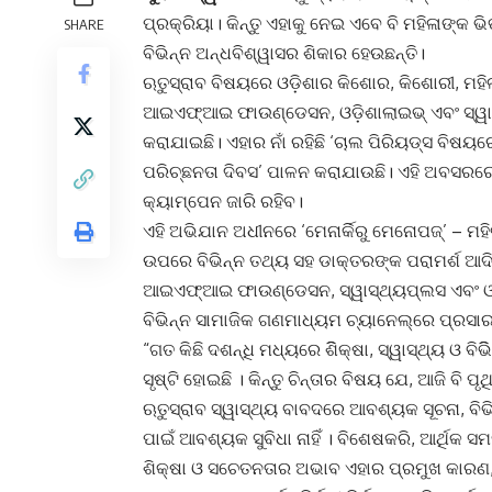
ପ୍ରକ୍ରିୟା। କିନ୍ତୁ ଏହାକୁ ନେଇ ଏବେ ବି ମହିଳାଙ୍
SHARE
ବିଭିନ୍ନ ଅନ୍ଧବିଶ୍ୱାସର ଶିକାର ହେଉଛନ୍ତି।
ଋତୁସ୍ରାବ ବିଷୟରେ ଓଡ଼ିଶାର କିଶୋର, କିଶୋରୀ, ମହି
ଆଇଏଫ୍‌ଆଇ ଫାଉଣ୍ଡେସନ, ଓଡ଼ିଶାଲାଇଭ୍ ଏବଂ ସ୍ୱାସ୍
କରାଯାଇଛି। ଏହାର ନାଁ ରହିଛି ‘ଚାଲ ପିରିୟଡ୍‌ସ ବିଷୟର
ପରିଚ୍ଛନତା ଦିବସ’ ପାଳନ କରାଯାଉଛି। ଏହି ଅବସରରେ ଚଳ
କ୍ୟାମ୍ପେନ ଜାରି ରହିବ।
ଏହି ଅଭିଯାନ ଅଧୀନରେ ‘ମେନାର୍କିରୁ ମେନୋପଜ୍‌’ – ମହ
ଉପରେ ବିଭିନ୍ନ ତଥ୍ୟ ସହ ଡାକ୍ତରଙ୍କ ପରାମର୍ଶ ଆଦିକ
ଆଇଏଫ୍‌ଆଇ ଫାଉଣ୍ଡେସନ, ସ୍ୱାସ୍ଥ୍ୟପ୍ଲସ ଏବଂ ଓଡ଼ିଶ
ବିଭିନ୍ନ ସାମାଜିକ ଗଣମାଧ୍ୟମ ଚ୍ୟାନେଲ୍‌ରେ ପ୍ରସା
“ଗତ କିଛି ଦଶନ୍ଧି ମଧ୍ୟରେ ଶିିକ୍ଷା, ସ୍ୱାସ୍ଥ୍ୟ ଓ 
ସୃଷ୍ଟି ହୋଇଛି । କିନ୍ତୁ ଚିନ୍ତାର ବିଷୟ ଯେ, ଆଜି ବି
ଋତୁସ୍ରାବ ସ୍ୱାସ୍ଥ୍ୟ ବାବଦରେ ଆବଶ୍ୟକ ସୂଚନା, ବିଭ
ପାଇଁ ଆବଶ୍ୟକ ସୁବିଧା ନାହିଁ । ବିଶେଷକରି, ଆର୍ଥିକ 
ଶିକ୍ଷା ଓ ସଚେତନତାର ଅଭାବ ଏହାର ପ୍ରମୁଖ କାରଣ