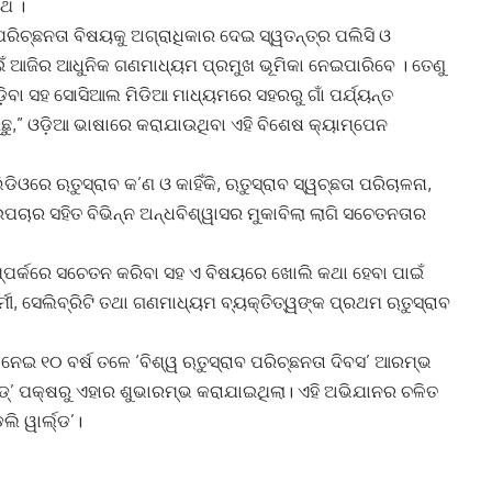
ରଥ ।
ପରିଚ୍ଛନତା ବିଷୟକୁ ଅଗ୍ରାଧିକାର ଦେଇ ସ୍ୱତନ୍ତ୍ର ପଲିସି ଓ
ଁ ଆଜିର ଆଧୁନିକ ଗଣମାଧ୍ୟମ ପ୍ରମୁଖ ଭୂମିକା ନେଇପାରିବେ । ତେଣୁ
ୋଡ଼ିବା ସହ ସୋସିଆଲ ମିଡିଆ ମାଧ୍ୟମରେ ସହରରୁ ଗାଁ ପର୍ଯ୍ୟନ୍ତ
ୁ,” ଓଡ଼ିଆ ଭାଷାରେ କରାଯାଉଥିବା ଏହି ବିଶେଷ କ୍ୟାମ୍ପେନ
ଡିଓରେ ଋତୁସ୍ରାବ କ’ଣ ଓ କାହିଁକି, ଋତୁସ୍ରାବ ସ୍ୱଚ୍ଛତା ପରିଚାଳନା,
 ଉପଚାର ସହିତ ବିଭିନ୍ନ ଅନ୍ଧବିଶ୍ୱାସର ମୁକାବିଲା ଲାଗି ସଚେତନତାର
ମ୍ପର୍କରେ ସଚେତନ କରିବା ସହ ଏ ବିଷୟରେ ଖୋଲି କଥା ହେବା ପାଇଁ
୍ମୀ, ସେଲିବ୍ରିଟି ତଥା ଗଣମାଧ୍ୟମ ବ୍ୟକ୍ତିତ୍ୱଙ୍କ ପ୍ରଥମ ଋତୁସ୍ରାବ
େଇ ୧୦ ବର୍ଷ ତଳେ ‘ବିଶ୍ୱ ଋତୁସ୍ରାବ ପରିଚ୍ଛନତା ଦିବସ’ ଆରମ୍ଭ
୍‌’ ପକ୍ଷରୁ ଏହାର ଶୁଭାରମ୍ଭ କରାଯାଇଥିଲା। ଏହି ଅଭିଯାନର ଚଳିତ
ି ୱାର୍ଲ୍ଡ’।