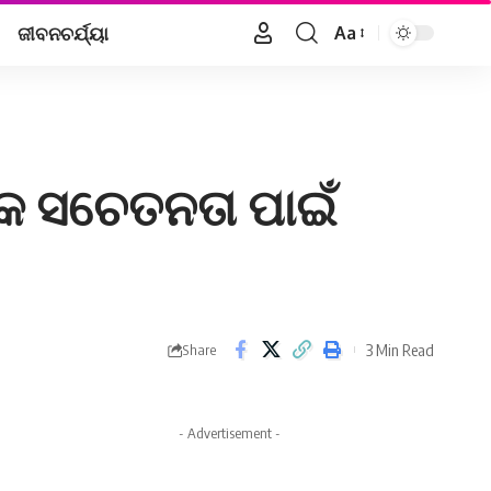
ଜୀବନଚର୍ଯ୍ୟା
Aa
Font
Resizer
ପକ ସଚେତନତା ପାଇଁ
3 Min Read
Share
- Advertisement -