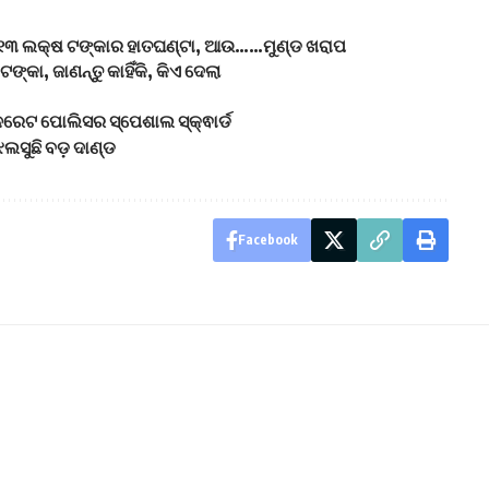
, ୧୩ ଲକ୍ଷ ଟଙ୍କାର ହାତଘଣ୍ଟା, ଆଉ……ମୁଣ୍ଡ ଖରାପ
ଙ୍କା, ଜାଣନ୍ତୁ କାହିଁକି, କିଏ ଦେଲା
ରେଟ ପୋଲିସର ସ୍ପେଶାଲ ସ୍କ୍ଵାର୍ଡ
ଲସୁଛି ବଡ଼ ଦାଣ୍ଡ
Facebook