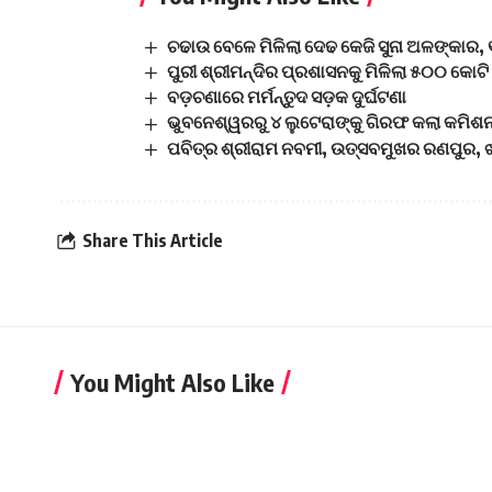
ଚଢାଉ ବେଳେ ମିଳିଲା ଦେଢ କେଜି ସୁନା ଅଳଙ୍କାର
ପୁରୀ ଶ୍ରୀମନ୍ଦିର ପ୍ରଶାସନକୁ ମିଳିଲା ୫୦୦ କୋଟି ଟ
ବଡ଼ଚଣାରେ ମର୍ମନ୍ତୁଦ ସଡ଼କ ଦୁର୍ଘଟଣା
ଭୁବନେଶ୍ୱରରୁ ୪ ଲୁଟେରାଙ୍କୁ ଗିରଫ କଲା କମିଶନ
ପବିତ୍ର ଶ୍ରୀରାମ ନବମୀ, ଉତ୍ସବମୁଖର ରଣପୁର, ଝ
Share This Article
You Might Also Like