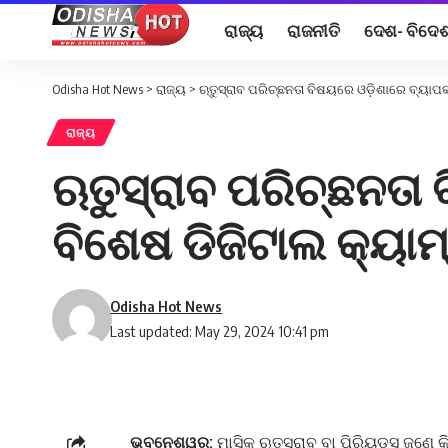
ରାଜ୍ୟ
ରାଜନୀତି
ଦେଶ- ବିଦେ
Odisha Hot News
>
ରାଜ୍ୟ
>
ଋତୁସ୍ରାବ ପରିଚ୍ଛନତା ବିଷୟରେ ଓଡ଼ିଶାରେ ବ୍ୟାପ
ରାଜ୍ୟ
ଋତୁସ୍ରାବ ପରିଚ୍ଛନତା
ବିଶେଷ ଡିଜିଟାଲ କ୍ୟା
Odisha Hot News
Last updated: May 29, 2024 10:41 pm
ଭୁବନେଶ୍ୱର:
ମାସିକ ଋତୁସ୍ରାବ ବା ପିରିୟଡ୍‌ସ ଜଣେ 