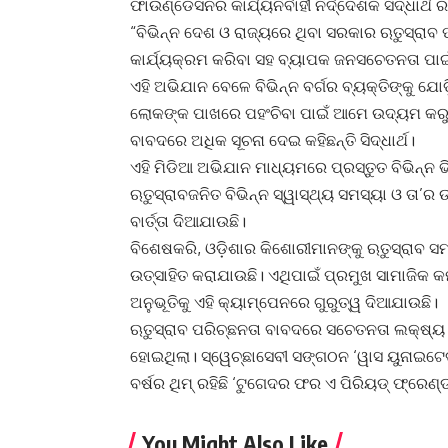
ଫାଉଣ୍ଡେସନର କାର୍ଯ୍ୟନିର୍ବାହୀ ନିର୍ଦ୍ଦେଶକ ସିଦ୍ଧାର୍ଥ 
“ବିଭିନ୍ନ ଦେଶ ଓ ରାଜ୍ୟରେ ଥିବା ସରକାର ଋତୁସ୍ରାବ 
କାର୍ଯ୍ୟକ୍ରମ କରିବା ସହ ବ୍ୟାପକ ଜନସଚେତନତା ପାଇ
ଏହି ଅଭିଯାନ ବେଳେ ବିଭିନ୍ନ ବର୍ଗର ବ୍ୟକ୍ତିଙ୍କୁ ଯ
ଲୋକଙ୍କ ପାଖରେ ପହଂଚିବା ପାଇଁ ଆମେ ଉଦ୍ୟମ କରୁଛ
ବାବଦରେ ଅଧିକ ସୂଚନା ଦେଇ କହିଛନ୍ତି ସିଦ୍ଧାର୍ଥ।
ଏହି ମିଡିଆ ଅଭିଯାନ ମାଧ୍ୟମରେ ପ୍ରସ୍ତୁତ ବିଭିନ୍ନ ଭି
ଋତୁସ୍ରାବଜନିତ ବିଭିନ୍ନ ସ୍ୱାସ୍ଥ୍ୟ ସମସ୍ୟା ଓ ତା’ର
ବାର୍ତ୍ତା ଦିଆଯାଉଛି।
ବିଶେଷକରି, ଓଡ଼ିଶାର କିଶୋରୀମାନଙ୍କୁ ଋତୁସ୍ରାବ ସ
ଉତ୍ସାହିତ କରାଯାଉଛି। ଏଥିପାଇଁ ପ୍ରମୁଖ ସାମାଜିକ କର
ଅନୁଭୂତିକୁ ଏହି କ୍ୟାମ୍ପେନରେ ଗୁରୁତ୍ୱ ଦିଆଯାଉଛି।
ଋତୁସ୍ରାବ ପରିଚ୍ଛନତା ବାବଦରେ ସଚେତନତା ଲକ୍ଷ୍ୟ ନ
ହୋଇଥିଲା। ସ୍ୱେଚ୍ଛାସେବୀ ସଙ୍ଗଠନ ‘ୱାସ ୟୁନାଇଟେଡ
ବର୍ଷର ଥିମ୍ ରହିଛି ‘ଟୁଗେଦର ଫର ଏ ପିରିୟଡ୍ ଫ୍ରେଣ୍ଡଲ
You Might Also Like