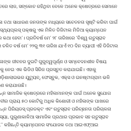
କ ଭିତରେ ଲାଜ, ସଙ୍କୋଚ ରହିଥିବା ବେଳେ ଅନେକ କ୍ଷେତ୍ରରେ ସେମାନେ
ଳା ତଥା ସାଧାରଣ ଜନତାଙ୍କ ମଧ୍ୟରେ ସଚେତନତା ସୃଷ୍ଟି କରିବା ପାଇଁ
ଥ୍ୟପ୍ଲସ୍ ପକ୍ଷରୁ ଏକ ମିଳିତ ଡିଜିଟାଲ ମିଡିଆ କ୍ୟାମ୍ପେନ
େ କଥା ହେବା’। ପ୍ରତିବର୍ଷ ମେ’ ୨୮ ତାରିଖରେ ‘ବିଶ୍ୱ ଋତୁସ୍ରାବ
ିତ ବର୍ଷ ମେ’ ୨୨ରୁ ୩୧ ତାରିଖ ଯାଏଁ ୧୦ ଦିନ ବ୍ୟାପୀ ଏହି ଡିଜିଟାଲ
ିଳାଙ୍କ ଜୀବନର ଦୁଇଟି ଗୁରୁତ୍ୱପୂର୍ଣ୍ଣ ଓ ସମ୍ବେଦନଶୀଳ ବିଷୟ
ୁ ନେଇ ଏକ ଭିଡିଓ ସିରିଜ ପ୍ରସ୍ତୁତ କରାଯାଇଛି। ଏହାକୁ
ାଲାଇଭର ୟୁଟ୍ୟୁବ୍‌, ଫେସ୍‌ବୁକ, ଏକ୍ସ ଓ ଇନଷ୍ଟାଗ୍ରାମ ଭଳି
ରଣ କରାଯାଉଛି।
ବିଭିିନ୍ନ ସାମାଜିକ କ୍ଷେତ୍ରରେ ମହିଳାମାନଙ୍କ ପାଇଁ ଅନେକ ସୁଯୋଗ
 ପୃଥିବୀର ପ୍ରାୟ ୫୦ କୋଟିରୁ ଅଧିକ କିଶୋରୀ ଓ ମହିଳାଙ୍କ ପାଖରେ
ିନ୍ନ ପିରିୟଡସ୍ ପ୍ରଡକ୍ଟ ଏବଂ ଋତୁସ୍ରାବ ପରିଚ୍ଛନତା ପରିଚାଳନା
ସମସ୍ୟା, ପୁରୁଣାକାଳିଆ ସାମାଜିକ ପ୍ରଥାର ପ୍ରଭାବ ସହ ଋତୁସ୍ରାବ
,’’ କହିଛନ୍ତି କ୍ୟାମ୍ପେନର ସଂଯୋଜକ ତଥା ଆଇଏଫ୍‌ଆଇ