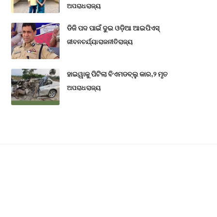
ଅପରାଧ
ରାଜ୍ୟ
ଡିଜି ପଦ ପାଇଁ ଦୁଇ ଓଡ଼ିଆ ଆଇପିଏସ୍
ଜୀବନଚର୍ଯ୍ୟା
ରାଜନୀତି
ରାଜ୍ୟ
ହାଇୱାକୁ ପିଟିଲା ବିଏମଡବ୍ଲୁ କାର,୨ ମୃତ
ଅପରାଧ
ରାଜ୍ୟ