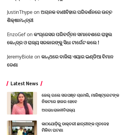
JustinThype
on
ଅଚାନକ ବାଣୀବିହାର ପରିଦର୍ଶନରେ ଉଚ୍ଚ
ଶିକ୍ଷାମନ୍ତ୍ରୀ
EnzoGef
on
କଂଗ୍ରେସର ପରିବର୍ତ୍ତନ ସମାବେଶରେ ରାହୁଲ
କେନ୍ଦ୍ର ଓ ରାଜ୍ୟ ସରକାରଙ୍କୁ ସିଧା ଟାର୍ଗେଟ କଲେ !
JeremyBiole
on
କାନ୍ଥରେ ବାଜିଲା ଏୟାର ଇଣ୍ଡିଆ ବିମାନ
ଡେଣା
Latest News
ଜେଲ୍ ଗଲେ ସରପଞ୍ଚ ଚାମେଲି, ମାଜିଷ୍ଟ୍ରେଟଙ୍କ
ନିକଟରେ ହାଜର ହେବେ
ଅପରାଧ
ରାଜନୀତି
ରାଜ୍ୟ
କାଠଯୋଡ଼ିରୁ ଡାକ୍ତରୀ ଛାତ୍ରୀଙ୍କ ମୃତଦେହ
ମିଳିବା ଘଟଣା