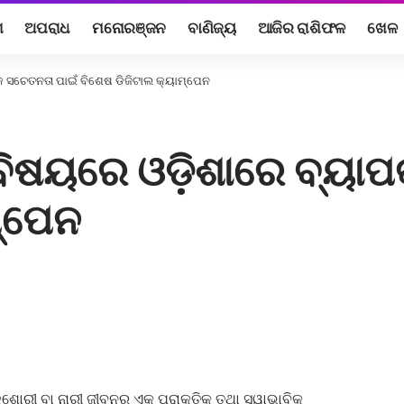
ଶ
ଅପରାଧ
ମନୋରଞ୍ଜନ
ବାଣିଜ୍ୟ
ଆଜିର ରାଶିଫଳ
ଖେଳ
କ ସଚେତନତା ପାଇଁ ବିଶେଷ ଡିଜିଟାଲ କ୍ୟାମ୍ପେନ
 ବିଷୟରେ ଓଡ଼ିଶାରେ ବ୍ୟା
ମ୍ପେନ
କିଶୋରୀ ବା ନାରୀ ଜୀବନର ଏକ ପ୍ରାକୃତିକ ତଥା ସ୍ୱାଭାବିକ