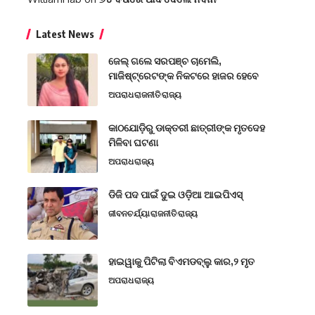
Latest News
ଜେଲ୍ ଗଲେ ସରପଞ୍ଚ ଚାମେଲି,
ମାଜିଷ୍ଟ୍ରେଟଙ୍କ ନିକଟରେ ହାଜର ହେବେ
ଅପରାଧ
ରାଜନୀତି
ରାଜ୍ୟ
କାଠଯୋଡ଼ିରୁ ଡାକ୍ତରୀ ଛାତ୍ରୀଙ୍କ ମୃତଦେହ
ମିଳିବା ଘଟଣା
ଅପରାଧ
ରାଜ୍ୟ
ଡିଜି ପଦ ପାଇଁ ଦୁଇ ଓଡ଼ିଆ ଆଇପିଏସ୍
ଜୀବନଚର୍ଯ୍ୟା
ରାଜନୀତି
ରାଜ୍ୟ
ହାଇୱାକୁ ପିଟିଲା ବିଏମଡବ୍ଲୁ କାର,୨ ମୃତ
ଅପରାଧ
ରାଜ୍ୟ