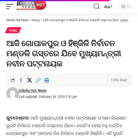
Aa
Font
Resizer
Odisha Hot News
>
ରାଜ୍ୟ
>
ଆଜି ଗୋପାଳପୁର ଓ ହିଞ୍ଜିଳି ନିର୍ବାଚନ ମଣ୍ଡଳି ଗସ୍ତରେ ଯିବେ ମୁଖ୍ୟମନ୍ତ୍ରୀ ନବୀନ ପଟ୍ଟନାୟକ
ରାଜ୍ୟ
ଆଜି ଗୋପାଳପୁର ଓ ହିଞ୍ଜିଳି ନିର୍ବାଚନ
ମଣ୍ଡଳି ଗସ୍ତରେ ଯିବେ ମୁଖ୍ୟମନ୍ତ୍ରୀ
ନବୀନ ପଟ୍ଟନାୟକ
1 Min Read
Odisha Hot News
Last updated: February 14, 2024 5:10 pm
ଭୁବନେଶ୍ବର
: ଆଜି ମୁଖ୍ୟମନ୍ତ୍ରୀ ନବୀନ ପଟ୍ଟନାୟକ ଗଂଜାମ ଜିଲ୍ଲାର
ଦୁଇଟି ନିର୍ବାଚନ ମଣ୍ଡଳି ଗସ୍ତରେ ଯିବେ। ଗୋଟିଏ ହେଲା ବହୁ ଚର୍ଚ୍ଚିତ
ଗୋପାଳପୁର ଏବଂ ତାଙ୍କର ନିଜ ନିର୍ବାଚନ ମଣ୍ଡଳି ହିଞ୍ଜିଳି। ଏହି ଦୁଇଟି