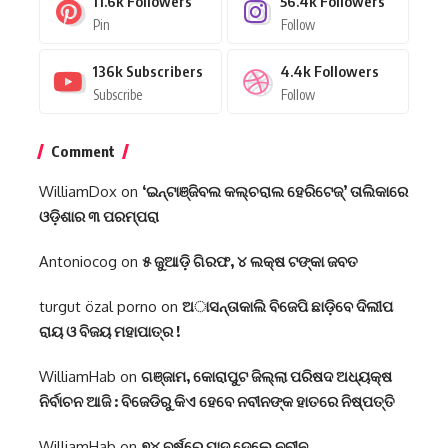
11.6k
Followers
56.4k
Followers
Pin
Follow
136k
Subscribers
4.4k
Followers
Subscribe
Follow
Comment
WilliamDox
on
‘ଇନ୍‌ଟାଞ୍ଜିବଲ କଲ୍‌ଚରାଲ ହେରିଟେଜ୍‌’ ତାଲିକାରେ
ଓଡ଼ିଶାର ୩ ପରମ୍ପରା
Antoniocog
on
୫ ଜୁଆଡ଼ି ଗିରଫ, ୪ ଲକ୍ଷ ଟଙ୍କା ଜବତ
turgut özal porno
on
ଅାସନ୍ତାକାଲି ବିଜେପି ଛାଡ଼ିବେ ଦିଲୀପ
ରାୟ ଓ ବିଜୟ ମହାପାତ୍ର !
WilliamHab
on
ଗଞ୍ଜାମ, କୋରାପୁଟ ଜିଲ୍ଲା ପରିଷଦ ଅଧ୍ୟକ୍ଷ
ନିର୍ବାଚନ ଆଜି : ବିଜେଡିରୁ କିଏ ହେବେ ନବୀନଙ୍କ ହାତରେ ନିଷ୍ପତ୍ତି
WilliamHab
on
୭୪ ବର୍ଷରେ ପାଦ ଦେଲେ ନବୀନ