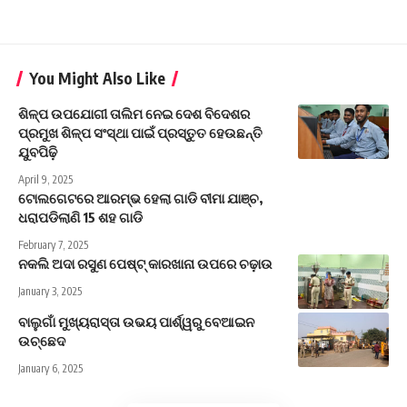
You Might Also Like
ଶିଳ୍ପ ଉପଯୋଗୀ ତାଲିମ ନେଇ ଦେଶ ବିଦେଶର
ପ୍ରମୁଖ ଶିଳ୍ପ ସଂସ୍ଥା ପାଇଁ ପ୍ରସ୍ତୁତ ହେଉଛନ୍ତି
ଯୁବପିଢ଼ି
April 9, 2025
ଟୋଲଗେଟରେ ଆରମ୍ଭ ହେଲା ଗାଡି ବୀମା ଯାଞ୍ଚ,
ଧରାପଡିଲାଣି 15 ଶହ ଗାଡି
February 7, 2025
ନକଲି ଅଦା ରସୁଣ ପେଷ୍ଟ୍ କାରଖାନା ଉପରେ ଚଢ଼ାଉ
January 3, 2025
ବାଲୁଗାଁ ମୁଖ୍ୟରାସ୍ତା ଉଭୟ ପାର୍ଶ୍ୱରୁ ବେଆଇନ
ଉଚ୍ଛେଦ
January 6, 2025