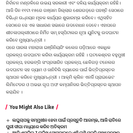
ନିର୍ବାଚନ ମଣ୍ଡଳିରେ ଉଭୟ ସରକାରୀ ଏବଂ ଦଳିୟ କାର୍ଯ୍ୟକ୍ରମ ରହିଛି।
ଆଜି ଦିନ ୧୧ଟା ୧୫ରେ ଗଞ୍ଜାମ ଜିଲ୍ଲାର ଶେରଗଡ଼ରେ ପହଞ୍ଚି ସେଠାରେ
ବିଭିନ୍ନ ଉନ୍ନୟନ ମୂଳକ କାର୍ଯ୍ୟର ଶୁଭାରମ୍ଭ କରିବେ। ଏଥିସହିତ
ସେଠାରେ ସେ ଏକ ସାଧାରଣ ସଭାରେ ଉଦବୋଧନ ଦେବେ। ଏହାପରେ
ଶୀତଳାପଲ୍ଲୀଠାରେ ନିର୍ମିତ ସମ୍ ହସ୍ପିଟାଲର ନୂଆ ୟୁନିଟକୁ ଉଦଘାଟନ
କରିବେ ମୁଖ୍ୟମନ୍ତ୍ରୀ ।
ପରେ ପାରଳା ମହାରାଜା ଇଞ୍ଜିନିୟରିଂ କଲେଜ ପଡ଼ିଆରେ ଏକାଧିକ
ପ୍ରକଳ୍ପ ଉଦଘାଟନ କରିବା କାର୍ଯ୍ୟକ୍ରମ ରହିଛି । ଘଟକେଶ୍ବର ବହୁମୁଖୀ
ପ୍ରକଳ୍ପ, ହରଭଙ୍ଗି ସଂପ୍ରସାରିତ ପ୍ରକଳ୍ପ, ଛେଳିଗଡ଼ ଟନେଲର
ଉଦଘାଟନ ସହ ଡ୍ୟାମ ଓ ଜାନିବିଲି ବ୍ୟାରେଜ ପାଇଁ ଭିତ୍ତିପ୍ରସ୍ତର
ସ୍ଥାପନ କରିବେ ମୁଖ୍ୟମନ୍ତ୍ରୀ । ଆକ୍ମି କ୍ଲିନ ଏନର୍ଜି ପ୍ରାଇଭେଟ
ଲିମିଟେଡର ଓ ଅଭଢା ଗୃପ ଅଫ କମ୍ପାନିଜର ଭିତ୍ତିପ୍ରସ୍ତର ସ୍ଥାପନ
କରାଯିବ ।
You Might Also Like
ଲଘୁଚାପକୁ ସମ୍ମୁଖୀନ ହେବା ପାଇଁ ପ୍ରସ୍ତୁତି ଆରମ୍ଭ, ଆଜି ରାତିରେ
ପୁରୀ ଦୀଘା ମଧ୍ୟରେ କରିବ ଅତିକ୍ରମ
ଆଜି ଏପ୍ରିଲ 7 ତାରିଖ ସୋମବାରରେ ଏହି ରାଶି ପ୍ରତି ମହାଦେବଙ୍କ