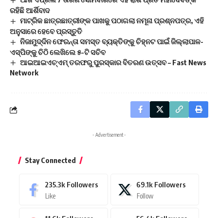
ରହିଛି ଆର୍ଶିବାଦ
ମାଟ୍ରିକ ଛାତ୍ରଛାତ୍ରୀଙ୍କ ପାଖକୁ ପଠାଗଲା ନମୂନା ପ୍ରଶ୍ନପତ୍ର, ଏହି
ଅନୁସାରେ ହେବେ ପ୍ରସ୍ତୁତି
ନିଜାମୁଦ୍ଦିନ ଫେରନ୍ତା ସମସ୍ତ ବ୍ୟକ୍ତିଙ୍କୁ ଚିହ୍ନଟ ପାଇଁ ଜିଲ୍ଲାପାଳ-
ଏସ୍‌ପିଙ୍କୁ ଚିଠି ଲେଖିଲେ ୫-ଟି ସଚିବ
ଆଇଆଇଏଚ୍‌ଏମ୍‌ ତରଫରୁ ପୁରସ୍କାର ବିତରଣ ଉତ୍ସବ – Fast News
Network
- Advertisement -
Stay Connected
235.3k
Followers
69.1k
Followers
Like
Follow